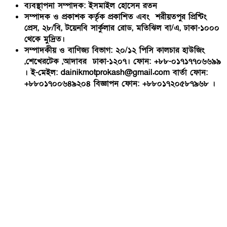
ব্যবস্থাপনা সম্পাদক: ইসমাইল হোসেন রতন
সম্পাদক ও প্রকাশক কর্তৃক প্রকাশিত এবং শরীয়তপুর প্রিন্টিং
প্রেস, ২৮/বি, টয়েনবি সার্কুলার রোড, মতিঝিল বা/এ, ঢাকা-১০০০
থেকে মুদ্রিত।
সম্পাদকীয় ও বাণিজ্য বিভাগ: ২০/১২ পিসি কালচার হাউজিং
,শেখেরটেক ,আদাবর ঢাকা-১২০৭। ফোন: +৮৮-০১৭১৭৭০৬৬৯৯
। ই-মেইল: dainikmotprokash@gmail.com বার্তা ফোন:
+৮৮০১৭০০৬৪৯২০৪ বিজ্ঞাপন ফোন: +৮৮০১৭২০৫৮৭৯৬৮ ।