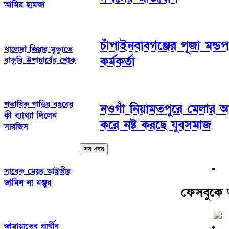
আমির হামজা
চাঁপাইনবাবগঞ্জের পূজা মন্
খালেদা জিয়ার মৃত্যুতে
কর্মকর্তা
বাকৃবি উপাচার্যের শোক
শতাধিক গাড়ির বহরের
নওগাঁ নিয়ামতপুরে মেলার আ
কী ব্যাখ্যা দিলেন
করে নষ্ট করছে যুবসমাজ
সারজিস
সব খবর
সাবেক মেয়র আইভীর
জামিন না মঞ্জুর
ফেসবুকে
জামায়াতের প্রার্থীর