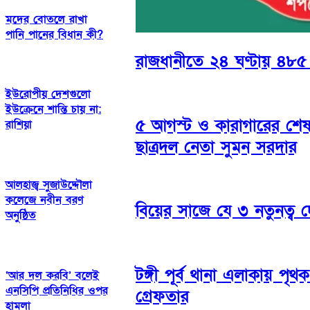
মদের বোতলে রাখা
পানি পানের বিধান কী?
রাজধানীতে ২৪ ঘণ্টায় ৪৮৫ গ
ইউরোপীয় দেশগুলো
ইউক্রেনে শান্তি চায় না:
৫ আগস্ট ও কারাগারের শেষ 
রাশিয়া
ছাত্রদল নেতা সুমন সরদার
আলহাজ্ব সুজাউদ্দৌলা
কলেজে নবীন বরণ
বিয়ের সাজে যে ৩ নতুনত্ব 
অনুষ্ঠিত
টঙ্গী পূর্ব থানা এলাকায় প
‘আর দল করবি’ বলেই
এনসিপি প্রতিনিধির ওপর
গ্রেফতার
হামলা