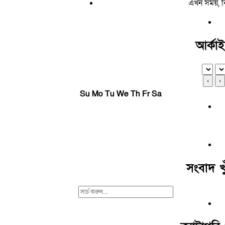
এখন সময়, 
আর্কা
‹
›
Su
Mo
Tu
We
Th
Fr
Sa
সংবাদ খু
Search
For: