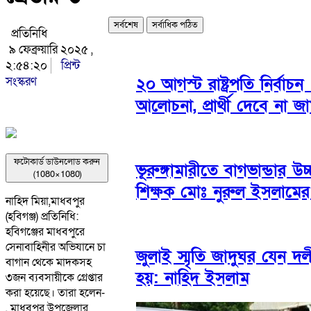
সর্বশেষ
সর্বাধিক পঠিত
প্রতিনিধি
৯ ফেব্রুয়ারি ২০২৫ ,
২:৫৪:২০
প্রিন্ট
সংস্করণ
২০ আগস্ট রাষ্ট্রপতি নির্বাচ
আলোচনা, প্রার্থী দেবে না জ
ফটোকার্ড ডাউনলোড করুন
ভূরুঙ্গামারীতে বাগভান্ডার উচ
(1080×1080)
শিক্ষক মোঃ নুরুল ইসলামের
নাহিদ মিয়া,মাধবপুর
(হবিগঞ্জ) প্রতিনিধি:
হবিগঞ্জের মাধবপুরে
সেনাবাহিনীর অভিযানে চা
জুলাই স্মৃতি জাদুঘর যেন দল
বাগান থেকে মাদকসহ
হয়: নাহিদ ইসলাম
৩জন ব্যবসায়ীকে গ্রেপ্তার
করা হয়েছে। তারা হলেন-
, মাধবপুর উপজেলার