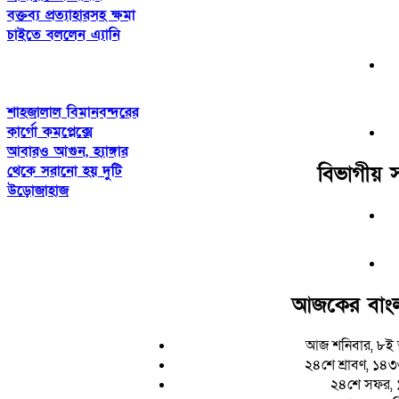
বক্তব্য প্রত্যাহারসহ ক্ষমা
চাইতে বললেন এ্যানি
শাহজালাল বিমানবন্দরের
কার্গো কমপ্লেক্সে
আবারও আগুন, হ্যাঙ্গার
বিভাগীয় 
থেকে সরানো হয় দুটি
উড়োজাহাজ
আজকের বাংল
আজ শনিবার, ৮ই 
২৪শে শ্রাবণ, ১৪৩৩ 
২৪শে সফর, 