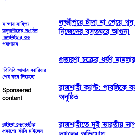
লক্ষ্মীপুরে চাঁদা না পেয়ে খ
মান্দায় সাহিত্য
নিজেদের বসতঘরে আগুন!
অনুরাগীদের সংগঠন
‘জলসিড়ি’র শুভ
পরাগায়ন
প্রতারণা চক্রের ধর্ষণ মামল
‘বিসিবি আমার ক্যারিয়ার
শেষ করে দিয়েছে’
রাজশাহী ক্যান্ট: পাবলিকে 
Sponsered
অনুষ্ঠিত
content
রাজশাহীতে দুই ভারতীয় নাগ
রামিসা হত্যাকারীর
প্রকাশ্যে ফাঁসি চাইলেন
দখলের অভিযোগ