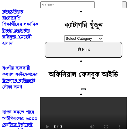
Search
For:
মালয়েশিয়ায়
বাংলাদেশি
ক্যাটাগরি খুঁজুন
শিক্ষার্থীদের লক্ষাধিক
টাকার প্রতারণায়
অভিযুক্ত ‘মেহেদী
ক্যাটাগরি
হাসান’
খুঁজুন
নওগাঁয় ব্যবসায়ী
অফিসিয়াল ফেসবুক আইডি
কল্যাণ ফাউন্ডেশনের
উদ্যোগে ব্যতিক্রমী
নৌকা ভ্রমণ
দাপট কমতে পারে
আইপিএলের, ৬০০০
কোটিতে টুর্নামেন্ট