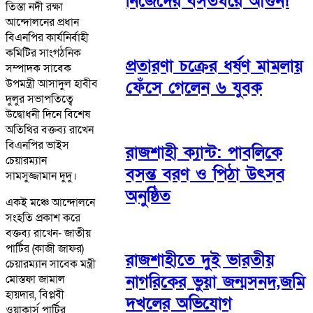
নিজেদের বসতঘরে আগুন!
তিস্তা নদী রক্ষা
আন্দোলনের প্রধান
বিএনপির কার্যনির্বাহী
কমিটির সাংগঠনিক
প্রতারণা চক্রের ধর্ষণ মামলায়
সম্পাদক সাবেক
উপমন্ত্রী আসাদুল হাবীব
ফেঁসে গেলেন ৬ যুবক
দুলুর সভাপতিত্বে
উদ্বোধনী দিনে বিশেষ
অতিথির বক্তব্য রাখেন
বিএনপির ভাইস
রাজশাহী ক্যান্ট: পাবলিকে
চেয়ারম্যান
বসন্ত বরণ ও পিঠা উৎসব
সামসুজ্জামান দুদু।
অনুষ্ঠিত
একই মঞ্চে আন্দোলনে
সংহতি প্রকাশ করে
বক্তব্য রাখেন- জাতীয়
পার্টির (কাজী জাফর)
রাজশাহীতে দুই ভারতীয়
চেয়ারম্যান সাবেক মন্ত্রী
নাগরিকের ভুয়া জন্মসনদ,জমি
মোস্তফা জামাল
হায়দার, বিপ্লবী
দখলের অভিযোগ
ওয়াকার্স পার্টির