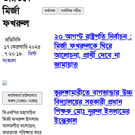
মির্জা
সর্বশেষ
সর্বাধিক পঠিত
ফখরুল
২০ আগস্ট রাষ্ট্রপতি নির্বাচন :
প্রতিনিধি
মির্জা ফখরুলকে ঘিরে
১৭ ফেব্রুয়ারি ২০২৫
, ৭:২০:১৯
প্রিন্ট
আলোচনা, প্রার্থী দেবে না
সংস্করণ
জামায়াত
ভূরুঙ্গামারীতে বাগভান্ডার উচ্চ
ফটোকার্ড ডাউনলোড
বিদ্যালয়ের সহকারী প্রধান
করুন (1080×1080)
শিক্ষক মোঃ নুরুল ইসলামের
বিএনপির মহাসচিব
ইন্তেকাল
মির্জা ফখরুল ইসলাম
আলমগীর বলেছেন,
ভারতকে পরিষ্কার করে