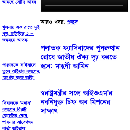
আনছে সৌদি আরব
আরও খবর:
প্রচ্ছদ
খুলনায় এক রাতে দুই
খুন, গুলিবিদ্ধ ২ —
জনমনে আতঙ্ক
পলাতক ফ্যাসিবাদের পুনরুত্থান
রোধে জাতীয় ঐক্য দৃঢ় করতে
হবে: মাহ্দী আমিন
পাঞ্জাবকে ফাইনালে
তুলে আইয়ার বললেন,
‘অর্ধেক কাজ বাকি’
স্বরাষ্ট্রমন্ত্রীর সঙ্গে আইওএম’র
নবনিযুক্ত চিফ অব মিশনের
সিরাজকে ‘মহান’
বললেন বিরাট
সাক্ষাৎ
কোহলির বোন,
ভাবনার আবেগঘন
বার্তা ভাইরাল