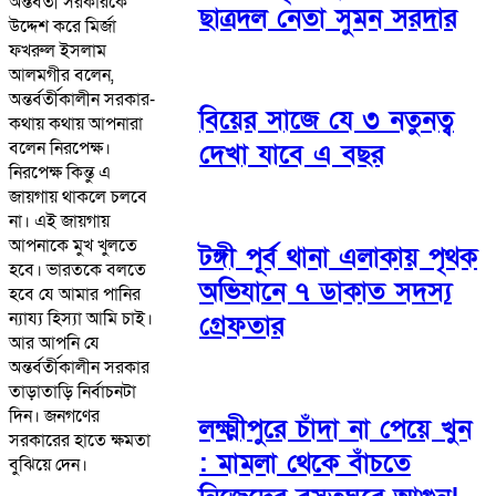
অন্তর্বর্তী সরকারকে
ছাত্রদল নেতা সুমন সরদার
উদ্দেশ করে মির্জা
ফখরুল ইসলাম
আলমগীর বলেন,
অন্তর্বর্তীকালীন সরকার-
বিয়ের সাজে যে ৩ নতুনত্ব
কথায় কথায় আপনারা
বলেন নিরপেক্ষ।
দেখা যাবে এ বছর
নিরপেক্ষ কিন্তু এ
জায়গায় থাকলে চলবে
না। এই জায়গায়
আপনাকে মুখ খুলতে
টঙ্গী পূর্ব থানা এলাকায় পৃথক
হবে। ভারতকে বলতে
অভিযানে ৭ ডাকাত সদস্য
হবে যে আমার পানির
ন্যায্য হিস্যা আমি চাই।
গ্রেফতার
আর আপনি যে
অন্তর্বর্তীকালীন সরকার
তাড়াতাড়ি নির্বাচনটা
দিন। জনগণের
লক্ষ্মীপুরে চাঁদা না পেয়ে খুন
সরকারের হাতে ক্ষমতা
: মামলা থেকে বাঁচতে
বুঝিয়ে দেন।