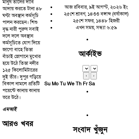
মানুষ তাদের দাবি
আজ রবিবার, ৯ই আগস্ট, ২০২৬ ইং
আদায় করতে টানা ৪৮
২৫শে শ্রাবণ, ১৪৩৩ বঙ্গাব্দ (বর্ষাকাল)
ঘণ্টা অবস্থান কর্মসূচি
২৫শে সফর, ১৪৪৮ হিজরী
পালন করছেন। শিশু
এখন সময়, সন্ধ্যা ৬:৫৯
বৃদ্ধ নারী পুরুষ সবাই
দলে দলে অবস্থান
কর্মসূচিতে যোগ দিয়ে
জাগো বাহে তিস্তা
আর্কাইভ
বাঁচাই স্লোগানে মুখোর
হয়ে উঠে তিস্তা নদীর
১২৫ কিলোমিটারের
‹
›
দুই তীর। দুপুর গড়িয়ে
বিকাল নামলে প্রতিটি
Su
Mo
Tu
We
Th
Fr
Sa
পয়েন্টে কানায় কানায়
ভরে উঠে।
এমআই
আরও খবর
সংবাদ খুঁজুন