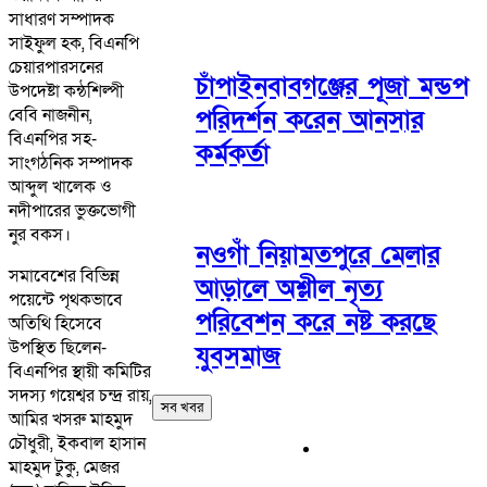
সাধারণ সম্পাদক
সাইফুল হক, বিএনপি
চেয়ারপারসনের
চাঁপাইনবাবগঞ্জের পূজা মন্ডপ
উপদেষ্টা কন্ঠশিল্পী
বেবি নাজনীন,
পরিদর্শন করেন আনসার
বিএনপির সহ-
কর্মকর্তা
সাংগঠনিক সম্পাদক
আব্দুল খালেক ও
নদীপারের ভুক্তভোগী
নুর বকস।
নওগাঁ নিয়ামতপুরে মেলার
সমাবেশের বিভিন্ন
আড়ালে অশ্লীল নৃত্য
পয়েন্টে পৃথকভাবে
পরিবেশন করে নষ্ট করছে
অতিথি হিসেবে
উপস্থিত ছিলেন-
যুবসমাজ
বিএনপির স্থায়ী কমিটির
সদস্য গয়েশ্বর চন্দ্র রায়,
সব খবর
আমির খসরু মাহমুদ
চৌধুরী, ইকবাল হাসান
মাহমুদ টুকু, মেজর