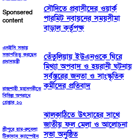
সৌদিতে প্রবাসীদের ওয়ার্ক
Sponsered
পারমিট নবায়নের সময়সীমা
content
বাড়াল কর্তৃপক্ষ
এনইসি সভায়
সভাপতিত্ব করছেন
তেঁতুলিয়ায় ইউএনওকে ঘিরে
প্রধানমন্ত্রী
মিথ্যা অপবাদ ও হয়রানী ঘটনায়
সর্বস্তরের জনতা ও সাংস্কৃতিক
কর্মীদের প্রতিবাদ
রাজশাহী মহানগরীতে
বিভিন্ন অপরাধে
গ্রেপ্তার ২০
ঝালকাঠিতে উৎসাহের সাথে
জাতীয় ফল মেলা ও আলোচনা
শ্রীপুরে হাম-রুবেলা
সভা অনুষ্ঠিত
টিকাদান ক্যাম্পেইন