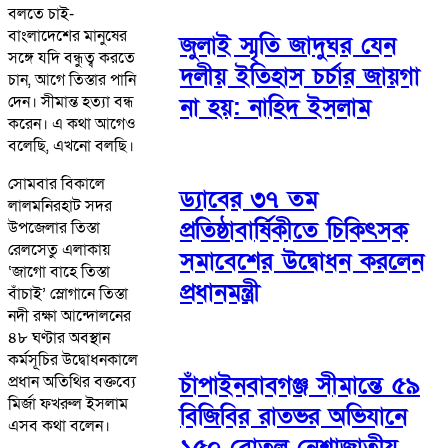
বলতে চাই-
বাংলাদেশের মানুষের
জুলাই স্মৃতি জাদুঘর যেন
সঙ্গে যদি বন্ধুত্ব করতে
দলীয় ইতিহাস চর্চার জায়গা
চান, আগে তিস্তার পানি
দেন। সীমান্ত হত্যা বন্ধ
না হয়: নাহিদ ইসলাম
করেন। এ কথা আগেও
বলেছি, এখনো বলছি।
সোমবার বিকালে
ড্যাবের ৩৭ তম
লালমনিরহাট সদর
প্রতিষ্ঠাবার্ষিকীতে চিকিৎসক
উপজেলার তিস্তা
রেলসেতু এলাকায়
সমাবেশের উদ্বোধন করলেন
‘জাগো বাহে তিস্তা
প্রধানমন্ত্রী
বাঁচাই’ স্লোগানে তিস্তা
নদী রক্ষা আন্দোলনের
৪৮ ঘণ্টার অবস্থান
কর্মসূচির উদ্বোধনকালে
চাঁপাইনবাবগঞ্জ সীমান্তে ৫৯
প্রধান অতিথির বক্তব্যে
মির্জা ফখরুল ইসলাম
বিজিবির রাতভর অভিযানে
এসব কথা বলেন।
১৫০ বোতল নেশাজাতীয়