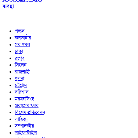
ব্যবস্থা
প্রচ্ছদ
কনভার্টার
সব খবর
ঢাকা
রংপুর
সিলেট
রাজশাহী
খুলনা
চট্টগ্রাম
বরিশাল
ময়মনসিংহ
প্রবাসের খবর
বিশেষ প্রতিবেদন
সাহিত্য
সম্পাদকীয়
লাইফস্টাইল