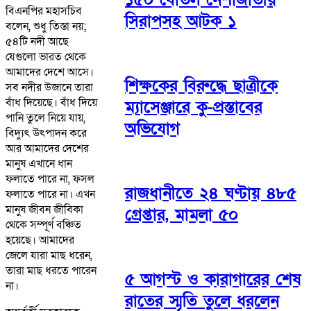
বিএনপির মহাসচিব
সিরাপসহ আটক ১
বলেন, শুধু তিস্তা নয়;
৫৪টি নদী আছে
যেগুলো ভারত থেকে
আমাদের দেশে আসে।
শিক্ষকের বিরুদ্ধে ছাত্রীকে
সব নদীর উজানে তারা
বাঁধ দিয়েছে। বাঁধ দিয়ে
ম্যাসেঞ্জারে কু-প্রস্তাবের
পানি তুলে নিয়ে যায়,
অভিযোগ
বিদ্যুৎ উৎপাদন করে
আর আমাদের দেশের
মানুষ এখানে ধান
ফলাতে পারে না, ফসল
রাজধানীতে ২৪ ঘণ্টায় ৪৮৫
ফলাতে পারে না। এখন
মানুষ জীবন জীবিকা
গ্রেপ্তার, মামলা ৫০
থেকে সম্পূর্ণ বঞ্চিত
হয়েছে। আমাদের
জেলে যারা মাছ ধরেন,
তারা মাছ ধরতে পারেন
৫ আগস্ট ও কারাগারের শেষ
না।
রাতের স্মৃতি তুলে ধরলেন