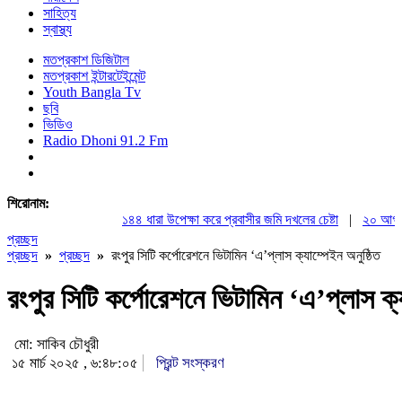
সাহিত্য
স্বাস্থ্য
মতপ্রকাশ ডিজিটাল
মতপ্রকাশ ইন্টারটেইন্মেন্ট
Youth Bangla Tv
ছবি
ভিডিও
Radio Dhoni 91.2 Fm
শিরোনাম:
১৪৪ ধারা উপেক্ষা করে প্রবাসীর জমি দখলের চেষ্টা
|
২০ আগস্ট রাষ্ট
প্রচ্ছদ
প্রচ্ছদ
»
প্রচ্ছদ
»
রংপুর সিটি কর্পোরেশনে ভিটামিন ‘এ’প্লাস ক্যাম্পেইন অনুষ্ঠিত
রংপুর সিটি কর্পোরেশনে ভিটামিন ‘এ’প্লাস ক্য
মো: সাকিব চৌধুরী
১৫ মার্চ ২০২৫ , ৬:৪৮:০৫
প্রিন্ট সংস্করণ