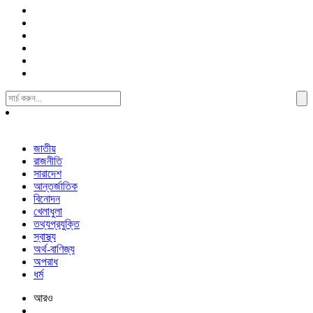
Search
For:
জাতীয়
রাজনীতি
সারাদেশ
আন্তর্জাতিক
বিনোদন
খেলাধুলা
তথ্যপ্রযুক্তি
স্বাস্থ্য
অর্থ-বাণিজ্য
অপরাধ
ধর্ম
আরও