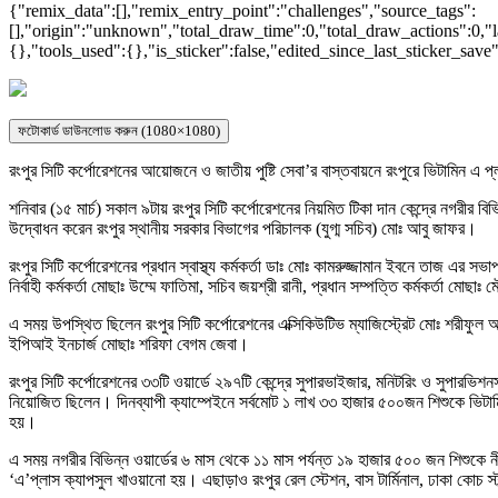
{"remix_data":[],"remix_entry_point":"challenges","source_tags":
[],"origin":"unknown","total_draw_time":0,"total_draw_actions":0,"l
{},"tools_used":{},"is_sticker":false,"edited_since_last_sticker_save
ফটোকার্ড ডাউনলোড করুন (1080×1080)
রংপুর সিটি কর্পোরেশনের আয়োজনে ও জাতীয় পুষ্টি সেবা’র বাস্তবায়নে রংপুরে ভিটামিন এ প
শনিবার (১৫ মার্চ) সকাল ৯টায় রংপুর সিটি কর্পোরেশনের নিয়মিত টিকা দান কেন্দ্রে নগরীর বি
উদ্বোধন করেন রংপুর স্থানীয় সরকার বিভাগের পরিচালক (যুগ্ম সচিব) মোঃ আবু জাফর।
রংপুর সিটি কর্পোরেশনের প্রধান স্বাস্থ্য কর্মকর্তা ডাঃ মোঃ কামরুজ্জামান ইবনে তাজ এর স
নির্বাহী কর্মকর্তা মোছাঃ উম্মে ফাতিমা, সচিব জয়শ্রী রানী, প্রধান সম্পত্তি কর্মকর্তা মো
এ সময় উপস্থিত ছিলেন রংপুর সিটি কর্পোরেশনের এক্সিকিউটিভ ম্যাজিস্ট্রেট মোঃ শরীফুল আলম
ইপিআই ইনচার্জ মোছাঃ শরিফা বেগম জেবা।
রংপুর সিটি কর্পোরেশনের ৩৩টি ওয়ার্ডে ২৯৭টি কেন্দ্রে সুপারভাইজার, মনিটরিং ও সুপারভিশন
নিয়োজিত ছিলেন। দিনব্যাপী ক্যাম্পেইনে সর্বমোট ১ লাখ ৩৩ হাজার ৫০০জন শিশুকে ভিটামিন 
হয়।
এ সময় নগরীর বিভিন্ন ওয়ার্ডের ৬ মাস থেকে ১১ মাস পর্যন্ত ১৯ হাজার ৫০০ জন শিশুকে নী
‘এ’প্লাস ক্যাপসুল খাওয়ানো হয়। এছাড়াও রংপুর রেল স্টেশন, বাস টার্মিনাল, ঢাকা কোচ স্ট