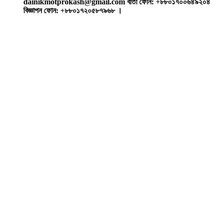
dainikmotprokash@gmail.com বার্তা ফোন: +৮৮০১৭০০৬৪৯২০৪
বিজ্ঞাপন ফোন: +৮৮০১৭২০৫৮৭৯৬৮ ।