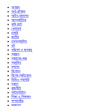
অপরাধ
অর্থ-বাণিজ্য
আইন-আদালত
আন্তর্জাতিক
কৃষি বার্তা
খেলাধুলা
চাকরি
জাতীয়
তথ্যপ্রযুক্তি
ধর্ম
পরিবেশ ও জলবায়ু
প্রচ্ছদ
প্রবাসের খবর
প্রযুক্তি
ফ্যাশন
বিনোদন
বিশেষ প্রতিবেদন
ভিডিও গ্যালারি
ভ্রমণ
রাজনীতি
লাইফস্টাইল
শিক্ষা ও শিক্ষাঙ্গন
সম্পাদকীয়
সারাদেশ