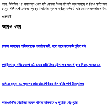
তবে, ভিটামিন ‘এ’ ক্যাপসুল খেয়ে যদি কোনো শিশুর বমি বমি ভাব হয়েছে বা শিশুর ক্ষতি হয়ে
রংপুর সিটি কর্পোরেশনের স্বাস্থ্য বিভাগের প্রধান স্বাস্থ্য কর্মকর্তা ডাঃ মোঃ কামরুজ্জামান 
এমআই
আরও খবর
ঢাকায় আসছেন পাকিস্তানের পররাষ্ট্রমন্ত্রী, হতে পারে কয়েকটি চুক্তি সই
গোবিন্দগঞ্জে নদীর জেগে ওঠা চরের জমি নিয়ে দুইপক্ষের সংঘর্ষে বৃদ্ধ নিহত, আহত ১০
গুলিতে মৃত্যু: ১১ বছর পর জামায়াত-শিবিরের তিন কর্মির লাশ উত্তোলন
আরএমপি’র বোয়ালিয়া মডেল থানার অভিযানে ৬ জুয়াড়ি গ্রেপ্তার