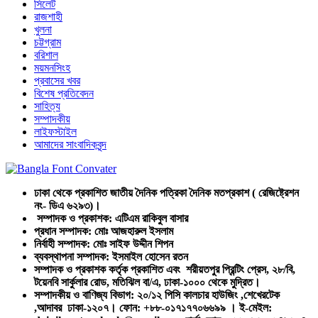
সিলেট
রাজশাহী
খুলনা
চট্টগ্রাম
বরিশাল
ময়মনসিংহ
প্রবাসের খবর
বিশেষ প্রতিবেদন
সাহিত্য
সম্পাদকীয়
লাইফস্টাইল
আমাদের সাংবাদিকবৃন্দ
ঢাকা থেকে প্রকাশিত জাতীয় দৈনিক পত্রিকা দৈনিক মতপ্রকাশ ( রেজিষ্ট্রেশন
নং- ডিএ ৬২৯৩)।
সম্পাদক ও প্রকাশক: এটিএম রাকিবুল বাসার
প্রধান সম্পাদক: মোঃ আজহারুল ইসলাম
নির্বাহী সম্পাদক: মোঃ সাইফ উদ্দীন শিপন
ব্যবস্থাপনা সম্পাদক: ইসমাইল হোসেন রতন
সম্পাদক ও প্রকাশক কর্তৃক প্রকাশিত এবং শরীয়তপুর প্রিন্টিং প্রেস, ২৮/বি,
টয়েনবি সার্কুলার রোড, মতিঝিল বা/এ, ঢাকা-১০০০ থেকে মুদ্রিত।
সম্পাদকীয় ও বাণিজ্য বিভাগ: ২০/১২ পিসি কালচার হাউজিং ,শেখেরটেক
,আদাবর ঢাকা-১২০৭। ফোন: +৮৮-০১৭১৭৭০৬৬৯৯ । ই-মেইল: