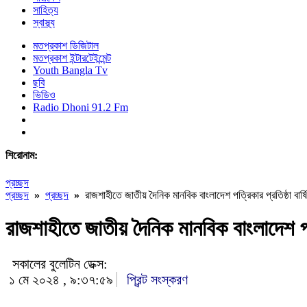
সাহিত্য
স্বাস্থ্য
মতপ্রকাশ ডিজিটাল
মতপ্রকাশ ইন্টারটেইন্মেন্ট
Youth Bangla Tv
ছবি
ভিডিও
Radio Dhoni 91.2 Fm
শিরোনাম:
প্রচ্ছদ
প্রচ্ছদ
»
প্রচ্ছদ
»
রাজশাহীতে জাতীয় দৈনিক মানবিক বাংলাদেশ পত্রিকার প্রতিষ্ঠা বার্
রাজশাহীতে জাতীয় দৈনিক মানবিক বাংলাদেশ পত্
সকালের বুলেটিন ডেক্স:
১ মে ২০২৪ , ৯:৩৭:৫৯
প্রিন্ট সংস্করণ