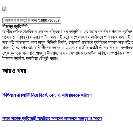
ফটোকার্ড ডাউনলোড করুন (1080×1080)
নিজস্ব প্রতিনিধি:
জাতীয় দৈনিক মানবিক বাংলাদেশ পত্রিকার ১ম বর্ষপূর্তি ও ২য় বছরে পদার্পন উপলক্ষে প্রতিষ্ঠ
পহেলা মে (বুধবার) সন্ধ্যার ৭ টায় রাজশাহী বরেন্দ্র প্রেসক্লাব কার্যালয়ে পত্রিকার রাজশ
সভাপতি আব্দুল্লাহ আল মাসুদ সিদ্দিকী শিবলী, রাজশাহী মহানগর যুবলীগের সাবেক সভাপ
রাজশাহী মহানগর আওয়ামী লীগের সদস্য ও ২১ নং ওয়ার্ড আওয়ামী লীগের সাধারণ সম্পাদক ঈ
প্রেসক্লাবের সভাপতি শামসুল ইসলাম, সাধারণ সম্পাদক রেজাউল করিম, সাংগঠনিক সম্পাদক 
ইসলাম স্বাধীন, রুকাইয়া চৌধুরী প্রমূখ।
আরও খবর
ডিপিএলে রানআউট নিয়ে বিতর্ক, কোচ ও অধিনায়ককে জরিমানা
বাঘায় সাবেক প্রতিমন্ত্রী শাহরিয়ার আলমের বাসভবনে ভাঙচুর ও আগুন