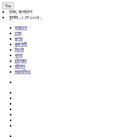
Top
ঢাকা, বাংলাদেশ
বুধবার , ১ মে ২০২৪ ,
সারাদেশ
ঢাকা
রংপুর
রাজশাহী
সিলেট
খুলনা
চট্টগ্রাম
বরিশাল
ময়মনসিংহ