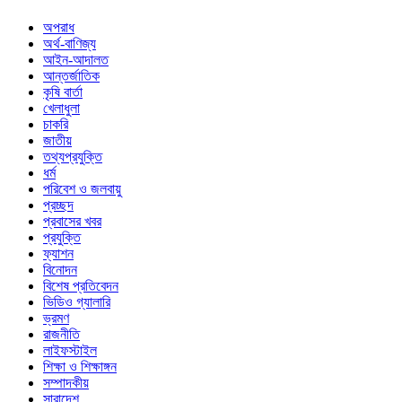
অপরাধ
অর্থ-বাণিজ্য
আইন-আদালত
আন্তর্জাতিক
কৃষি বার্তা
খেলাধুলা
চাকরি
জাতীয়
তথ্যপ্রযুক্তি
ধর্ম
পরিবেশ ও জলবায়ু
প্রচ্ছদ
প্রবাসের খবর
প্রযুক্তি
ফ্যাশন
বিনোদন
বিশেষ প্রতিবেদন
ভিডিও গ্যালারি
ভ্রমণ
রাজনীতি
লাইফস্টাইল
শিক্ষা ও শিক্ষাঙ্গন
সম্পাদকীয়
সারাদেশ