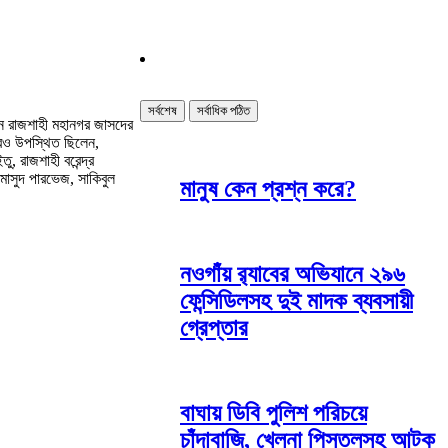
সর্বশেষ
সর্বাধিক পঠিত
ঁটেন রাজশাহী মহানগর জাসদের
আরও উপস্থিত ছিলেন,
 রাজশাহী বরেন্দ্র
মাসুদ পারভেজ, সাকিবুল
মানুষ কেন প্রশ্ন করে?
নওগাঁয় র‌্যাবের অভিযানে ২৯৬
ফেন্সিডিলসহ দুই মাদক ব্যবসায়ী
গ্রেপ্তার
বাঘায় ডিবি পুলিশ পরিচয়ে
চাঁদাবাজি, খেলনা পিস্তলসহ আটক