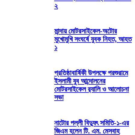
২
মান্দায় মোটরসাইকেল-অটোর
মুখোমুখি সংঘর্ষে যুবক নিহত, আহত
১
প্রতিষ্ঠাবার্ষিকী উপলক্ষে পরশুরামে
ইসলামী যুব আন্দোলনের
মোটরসাইকেল র‌্যালি ও আলোচনা
সভা
নাটোর পল্লী বিদ্যুৎ সমিতি-১-এর
জিএম হলেন টি. এম. মেসবাহ