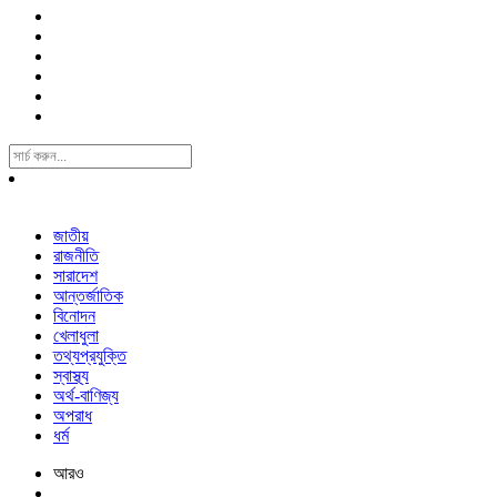
Search
For:
জাতীয়
রাজনীতি
সারাদেশ
আন্তর্জাতিক
বিনোদন
খেলাধুলা
তথ্যপ্রযুক্তি
স্বাস্থ্য
অর্থ-বাণিজ্য
অপরাধ
ধর্ম
আরও