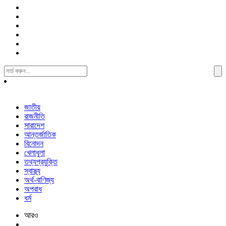
Search
For:
জাতীয়
রাজনীতি
সারাদেশ
আন্তর্জাতিক
বিনোদন
খেলাধুলা
তথ্যপ্রযুক্তি
স্বাস্থ্য
অর্থ-বাণিজ্য
অপরাধ
ধর্ম
আরও