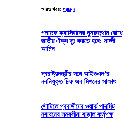
আরও খবর:
প্রচ্ছদ
পলাতক ফ্যাসিবাদের পুনরুত্থান রোধে
জাতীয় ঐক্য দৃঢ় করতে হবে: মাহ্দী
আমিন
স্বরাষ্ট্রমন্ত্রীর সঙ্গে আইওএম’র
নবনিযুক্ত চিফ অব মিশনের সাক্ষাৎ
সৌদিতে প্রবাসীদের ওয়ার্ক পারমিট
নবায়নের সময়সীমা বাড়াল কর্তৃপক্ষ