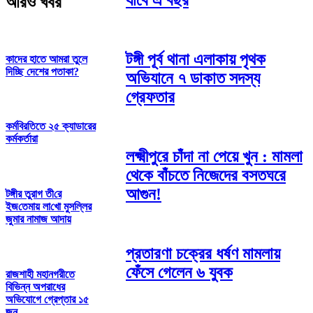
যাবে এ বছর
আরও খবর
টঙ্গী পূর্ব থানা এলাকায় পৃথক
কাদের হাতে আমরা তুলে
দিচ্ছি দেশের পতাকা?
অভিযানে ৭ ডাকাত সদস্য
গ্রেফতার
কর্মবিরতিতে ২৫ ক্যাডারের
কর্মকর্তারা
লক্ষ্মীপুরে চাঁদা না পেয়ে খুন : মামলা
থেকে বাঁচতে নিজেদের বসতঘরে
আগুন!
টঙ্গীর তুরাগ তী‌রে
ইজ‌তেমায় লা‌খো মুস‌ল্লির
জুমার নামাজ আদায়
প্রতারণা চক্রের ধর্ষণ মামলায়
ফেঁসে গেলেন ৬ যুবক
রাজশাহী মহানগরীতে
বিভিন্ন অপরাধের
অভিযোগে গ্রেপ্তার ১৫
জন