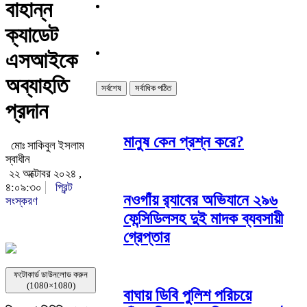
বাহান্ন
ক্যাডেট
এসআইকে
অব্যাহতি
সর্বশেষ
সর্বাধিক পঠিত
প্রদান
মানুষ কেন প্রশ্ন করে?
মোঃ সাকিবুল ইসলাম
স্বাধীন
২২ অক্টোবর ২০২৪ ,
৪:০৯:৩০
প্রিন্ট
নওগাঁয় র‌্যাবের অভিযানে ২৯৬
সংস্করণ
ফেন্সিডিলসহ দুই মাদক ব্যবসায়ী
গ্রেপ্তার
ফটোকার্ড ডাউনলোড করুন
(1080×1080)
বাঘায় ডিবি পুলিশ পরিচয়ে