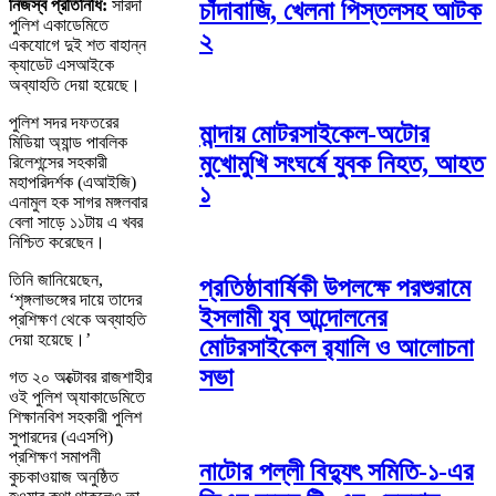
নিজস্ব প্রতিনিধি:
সারদা
চাঁদাবাজি, খেলনা পিস্তলসহ আটক
পুলিশ একাডেমিতে
২
একযোগে দুই শত বাহান্ন
ক্যাডেট এসআইকে
অব্যাহতি দেয়া হয়েছে।
পুলিশ সদর দফতরের
মান্দায় মোটরসাইকেল-অটোর
মিডিয়া অ্যান্ড পাবলিক
মুখোমুখি সংঘর্ষে যুবক নিহত, আহত
রিলেশন্সের সহকারী
মহাপরিদর্শক (এআইজি)
১
এনামুল হক সাগর মঙ্গলবার
বেলা সাড়ে ১১টায় এ খবর
নিশ্চিত করেছেন।
তিনি জানিয়েছেন,
প্রতিষ্ঠাবার্ষিকী উপলক্ষে পরশুরামে
‘শৃঙ্গলাভঙ্গের দায়ে তাদের
ইসলামী যুব আন্দোলনের
প্রশিক্ষণ থেকে অব্যাহতি
দেয়া হয়েছে।’
মোটরসাইকেল র‌্যালি ও আলোচনা
সভা
গত ২০ অক্টোবর রাজশাহীর
ওই পুলিশ অ্যাকাডেমিতে
শিক্ষানবিশ সহকারী পুলিশ
সুপারদের (এএসপি)
প্রশিক্ষণ সমাপনী
নাটোর পল্লী বিদ্যুৎ সমিতি-১-এর
কুচকাওয়াজ অনুষ্ঠিত