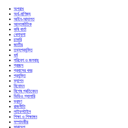
অপরাধ
অর্থ-বাণিজ্য
আইন-আদালত
আন্তর্জাতিক
কৃষি বার্তা
খেলাধুলা
চাকরি
জাতীয়
তথ্যপ্রযুক্তি
ধর্ম
পরিবেশ ও জলবায়ু
প্রচ্ছদ
প্রবাসের খবর
প্রযুক্তি
ফ্যাশন
বিনোদন
বিশেষ প্রতিবেদন
ভিডিও গ্যালারি
ভ্রমণ
রাজনীতি
লাইফস্টাইল
শিক্ষা ও শিক্ষাঙ্গন
সম্পাদকীয়
সারাদেশ