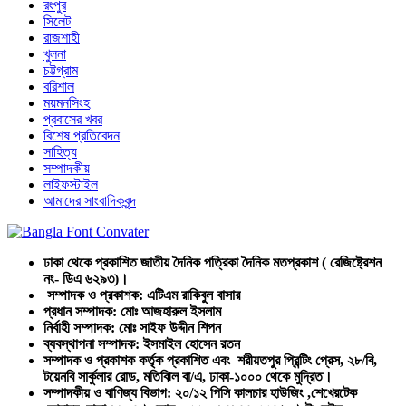
রংপুর
সিলেট
রাজশাহী
খুলনা
চট্টগ্রাম
বরিশাল
ময়মনসিংহ
প্রবাসের খবর
বিশেষ প্রতিবেদন
সাহিত্য
সম্পাদকীয়
লাইফস্টাইল
আমাদের সাংবাদিকবৃন্দ
ঢাকা থেকে প্রকাশিত জাতীয় দৈনিক পত্রিকা দৈনিক মতপ্রকাশ ( রেজিষ্ট্রেশন
নং- ডিএ ৬২৯৩)।
সম্পাদক ও প্রকাশক: এটিএম রাকিবুল বাসার
প্রধান সম্পাদক: মোঃ আজহারুল ইসলাম
নির্বাহী সম্পাদক: মোঃ সাইফ উদ্দীন শিপন
ব্যবস্থাপনা সম্পাদক: ইসমাইল হোসেন রতন
সম্পাদক ও প্রকাশক কর্তৃক প্রকাশিত এবং শরীয়তপুর প্রিন্টিং প্রেস, ২৮/বি,
টয়েনবি সার্কুলার রোড, মতিঝিল বা/এ, ঢাকা-১০০০ থেকে মুদ্রিত।
সম্পাদকীয় ও বাণিজ্য বিভাগ: ২০/১২ পিসি কালচার হাউজিং ,শেখেরটেক