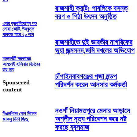
রাজশাহী ক্যান্ট: পাবলিকে বসন্ত
বরণ ও পিঠা উৎসব অনুষ্ঠিত
এবার কুরবানিযোগ্য পশু
সোয়া কোটি, উদ্বৃত্ত
থাকতে পারে ২০ লাখ
রাজশাহীতে দুই ভারতীয় নাগরিকের
ভুয়া জন্মসনদ,জমি দখলের অভিযোগ
অন্তর্বর্তী সরকারের
আমলেই হাসিনার বিচারের
রায় হবে
চাঁপাইনবাবগঞ্জের পূজা মন্ডপ
Sponsered
পরিদর্শন করেন আনসার কর্মকর্তা
content
নওগাঁ নিয়ামতপুরে মেলার আড়ালে
বিএনপিতে যোগ দিলেন
অশ্লীল নৃত্য পরিবেশন করে নষ্ট
জাকসু ভিপি জিতু
করছে যুবসমাজ