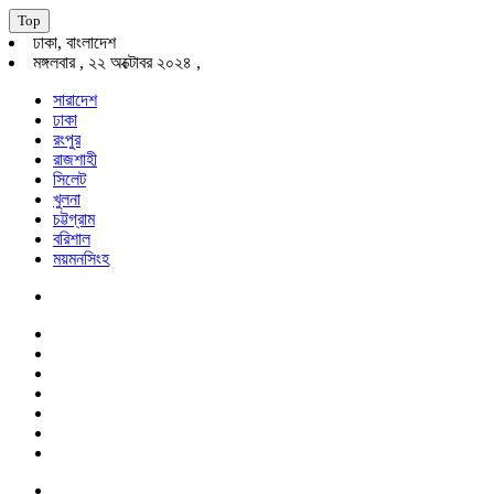
Top
ঢাকা, বাংলাদেশ
মঙ্গলবার , ২২ অক্টোবর ২০২৪ ,
সারাদেশ
ঢাকা
রংপুর
রাজশাহী
সিলেট
খুলনা
চট্টগ্রাম
বরিশাল
ময়মনসিংহ