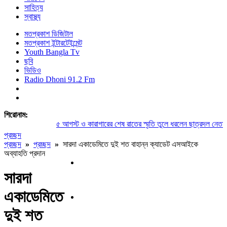
সাহিত্য
স্বাস্থ্য
মতপ্রকাশ ডিজিটাল
মতপ্রকাশ ইন্টারটেইন্মেন্ট
Youth Bangla Tv
ছবি
ভিডিও
Radio Dhoni 91.2 Fm
শিরোনাম:
৫ আগস্ট ও কারাগারের শেষ রাতের স্মৃতি তুলে ধরলেন ছাত্রদল নেতা সুম
প্রচ্ছদ
প্রচ্ছদ
»
প্রচ্ছদ
»
সারদা একাডেমিতে দুই শত বাহান্ন ক্যাডেট এসআইকে
অব্যাহতি প্রদান
সারদা
একাডেমিতে
দুই শত