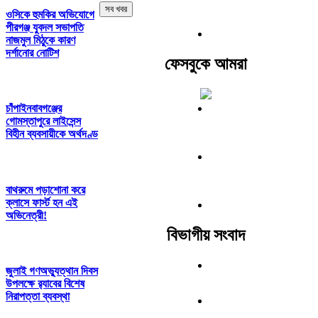
সব খবর
ওসিকে হুমকির অভিযোগে
পীরগঞ্জ যুবদল সভাপতি
নাজমুল মিঠুকে কারণ
দর্শানোর নোটিশ
ফেসবুকে আমরা
চাঁপাইনবাবগঞ্জের
গোমস্তাপুরে লাইসেন্স
বিহীন ব্যবসায়ীকে অর্থদণ্ড
বাথরুমে পড়াশোনা করে
ক্লাসে ফার্স্ট হন এই
অভিনেত্রী!
বিভাগীয় সংবাদ
জুলাই গণঅভ্যুত্থান দিবস
উপলক্ষে র‍্যাবের বিশেষ
নিরাপত্তা ব্যবস্থা