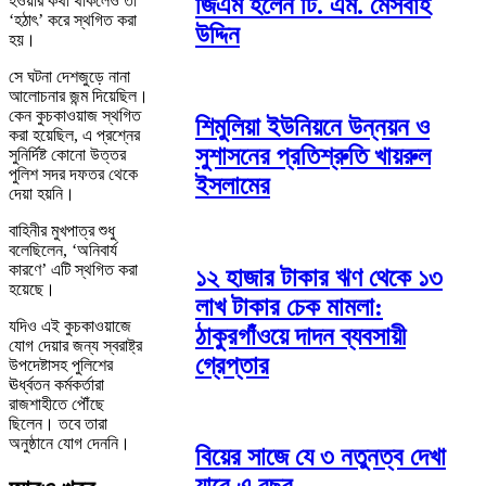
হওয়ার কথা থাকলেও তা
জিএম হলেন টি. এম. মেসবাহ
‘হঠাৎ’ করে স্থগিত করা
উদ্দিন
হয়।
সে ঘটনা দেশজুড়ে নানা
আলোচনার জন্ম দিয়েছিল।
কেন কুচকাওয়াজ স্থগিত
শিমুলিয়া ইউনিয়নে উন্নয়ন ও
করা হয়েছিল, এ প্রশ্নের
সুশাসনের প্রতিশ্রুতি খায়রুল
সুনির্দিষ্ট কোনো উত্তর
পুলিশ সদর দফতর থেকে
ইসলামের
দেয়া হয়নি।
বাহিনীর মুখপাত্র শুধু
বলেছিলেন, ‘অনিবার্য
কারণে’ এটি স্থগিত করা
১২ হাজার টাকার ঋণ থেকে ১৩
হয়েছে।
লাখ টাকার চেক মামলা:
যদিও এই কুচকাওয়াজে
ঠাকুরগাঁওয়ে দাদন ব্যবসায়ী
যোগ দেয়ার জন্য স্বরাষ্ট্র
গ্রেপ্তার
উপদেষ্টাসহ পুলিশের
ঊর্ধ্বতন কর্মকর্তারা
রাজশাহীতে পৌঁছে
ছিলেন। তবে তারা
অনুষ্ঠানে যোগ দেননি।
বিয়ের সাজে যে ৩ নতুনত্ব দেখা