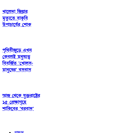
খালেদা জিয়ার
মৃত্যুতে বাকৃবি
উপাচার্যের শোক
পৃথিবীজুড়ে এখন
কেবলই মনুষ্যত্ব
বিবর্জিত ‘খোলস-
মানুষের’ বসবাস
আজ থেকে যুক্তরাষ্ট্রের
১৫ প্রেক্ষাগৃহে
শাকিবের ‘বরবাদ’
প্রচ্ছদ