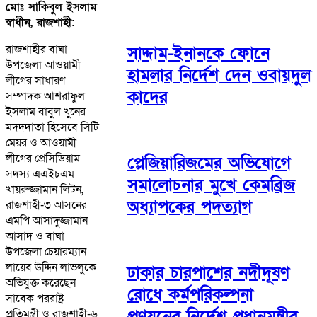
মোঃ সাকিবুল ইসলাম
স্বাধীন, রাজশাহী:
রাজশাহীর বাঘা
সাদ্দাম-ইনানকে ফোনে
উপজেলা আওয়ামী
হামলার নির্দেশ দেন ওবায়দুল
লীগের সাধারণ
কাদের
সম্পাদক আশরাফুল
ইসলাম বাবুল খুনের
মদদদাতা হিসেবে সিটি
মেয়র ও আওয়ামী
লীগের প্রেসিডিয়াম
প্লেজিয়ারিজমের অভিযোগে
সদস্য এএইচএম
সমালোচনার মুখে কেমব্রিজ
খায়রুজ্জামান লিটন,
অধ্যাপকের পদত্যাগ
রাজশাহী-৩ আসনের
এমপি আসাদুজ্জামান
আসাদ ও বাঘা
উপজেলা চেয়ারম্যান
লায়েব উদ্দিন লাভলুকে
ঢাকার চারপাশের নদীদূষণ
অভিযুক্ত করেছেন
রোধে কর্মপরিকল্পনা
সাবেক পররাষ্ট্র
প্রণয়নের নির্দেশ প্রধানমন্ত্রীর
প্রতিমন্ত্রী ও রাজশাহী-৬