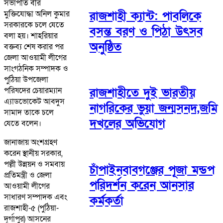
সভাপতি বীর
রাজশাহী ক্যান্ট: পাবলিকে
মুক্তিযোদ্ধা অনিল কুমার
সরকারকে চলে যেতে
বসন্ত বরণ ও পিঠা উৎসব
বলা হয়। শাহরিয়ার
অনুষ্ঠিত
বক্তব্য শেষ করার পর
জেলা আওয়ামী লীগের
সাংগঠনিক সম্পাদক ও
পুঠিয়া উপজেলা
পরিষদের চেয়ারম্যান
রাজশাহীতে দুই ভারতীয়
এ্যাডভোকেট আবদুস
নাগরিকের ভুয়া জন্মসনদ,জমি
সামাদ তাকে চলে
দখলের অভিযোগ
যেতে বলেন।
জানাজায় অংশগ্রহণ
করেন স্থানীয় সরকার,
পল্লী উন্নয়ন ও সমবায়
চাঁপাইনবাবগঞ্জের পূজা মন্ডপ
প্রতিমন্ত্রী ও জেলা
পরিদর্শন করেন আনসার
আওয়ামী লীগের
সাধারণ সম্পাদক এবং
কর্মকর্তা
রাজশাহী-৫ (পুঠিয়া-
দূর্গাপুর) আসনের