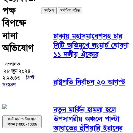
পক্ষ
সর্বশেষ
সর্বাধিক পঠিত
বিপক্ষে
নানা
ঢাকায় মহাসমাবেশসহ চার
সিটি অভিমুখে লংমার্চ ঘোষণা
অভিযোগ
১১ দলীয় ঐক্যের
সম্পাদক
২৮ জুন ২০২৪ ,
২:২৩:৪৩
প্রিন্ট
রাষ্ট্রপতি নির্বাচন ২০ আগস্ট
সংস্করণ
নতুন মার্কিন হামলা হলে
উপসাগরীয় অঞ্চলে পাল্টা
ফটোকার্ড ডাউনলোড
করুন (1080×1080)
আঘাতের হুঁশিয়ারি ইরানের