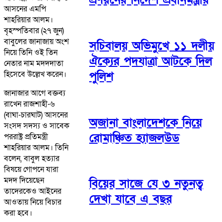
আসনের এমপি
শাহরিয়ার আলম।
বৃহস্পতিবার (২৭ জুন)
বাবুলের জানাজায় অংশ
সচিবালয় অভিমুখে ১১ দলীয়
নিয়ে তিনি ওই তিন
ঐক্যের পদযাত্রা আটকে দিল
নেতার নাম মদদদাতা
পুলিশ
হিসেবে উল্লেখ করেন।
জানাজার আগে বক্তব্য
রাখেন রাজশাহী-৬
(বাঘা-চারঘাট) আসনের
অজানা বাংলাদেশকে নিয়ে
সংসদ সদস্য ও সাবেক
রোমাঞ্চিত হ্যাজলউড
পররাষ্ট্র প্রতিমন্ত্রী
শাহরিয়ার আলম। তিনি
বলেন, বাবুল হত্যার
বিষয়ে গোপনে যারা
মদদ দিয়েছেন
বিয়ের সাজে যে ৩ নতুনত্ব
তাদেরকেও আইনের
দেখা যাবে এ বছর
আওতায় নিয়ে বিচার
করা হবে।