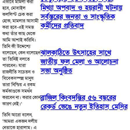
এভাবে মামলা করা
মিথ্যা অপবাদ ও হয়রানী ঘটনায়
হবে, মোবাইল
কললিস্ট চেক করা
সর্বস্তরের জনতা ও সাংস্কৃতিক
হোক, মামলার আসামী
কর্মীদের প্রতিবাদ
করা হবে-এই সমস্ত
কথা তাঁর কাছ থেকে
আমি আশাই করিনি।
তিনি কী উদ্দেশ্যে
ঝালকাঠিতে উৎসাহের সাথে
বলেছেন, কেন বলেছেন
তা তিনিই বলতে
জাতীয় ফল মেলা ও আলোচনা
পারবেন। যারা
সভা অনুষ্ঠিত
রাজনীতি সচেতন ও
বিবেকসম্পন্ন মানুষ
তারা নিশ্চিয় এ রকম
কর্মকাণ্ডকে সমর্থন
ব্রাজিল কিংবদন্তির ৫৬ বছরের
করবেন না। করার কোন
কারণ নেই।’
রেকর্ড ভেঙে নতুন ইতিহাস মেসির
তিনি আরো বলেন,
‘আমরা একজন দলীয়
নেতাকে হারালাম। এ