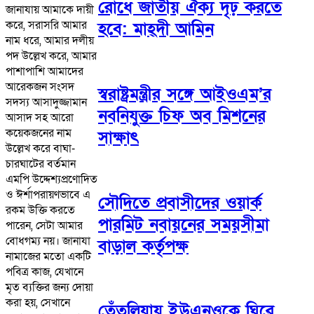
রোধে জাতীয় ঐক্য দৃঢ় করতে
জানাযায় আমাকে দায়ী
করে, সরাসরি আমার
হবে: মাহ্দী আমিন
নাম ধরে, আমার দলীয়
পদ উল্লেখ করে, আমার
পাশাপাশি আমাদের
আরেকজন সংসদ
স্বরাষ্ট্রমন্ত্রীর সঙ্গে আইওএম’র
সদস্য আসাদুজ্জামান
নবনিযুক্ত চিফ অব মিশনের
আসাদ সহ আরো
কয়েকজনের নাম
সাক্ষাৎ
উল্লেখ করে বাঘা-
চারঘাটের বর্তমান
এমপি উদ্দেশ্যপ্রণোদিত
ও ঈর্শাপরায়ণভাবে এ
সৌদিতে প্রবাসীদের ওয়ার্ক
রকম উক্তি করতে
পারমিট নবায়নের সময়সীমা
পারেন, সেটা আমার
বোধগম্য নয়। জানাযা
বাড়াল কর্তৃপক্ষ
নামাজের মতো একটি
পবিত্র কাজ, যেখানে
মৃত ব্যক্তির জন্য দোয়া
করা হয়, সেখানে
তেঁতুলিয়ায় ইউএনওকে ঘিরে