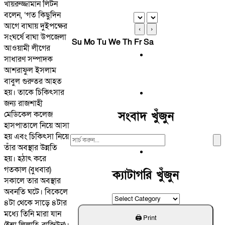
খায়রুজ্জামান লিটন
বলেন, ‘গত কিছুদিন
আগে বাঘায় দুইপক্ষের
‹
›
সংঘর্ষে বাঘা উপজেলা
Su
Mo
Tu
We
Th
Fr
Sa
আওয়ামী লীগের
সাধারণ সম্পাদক
আশরাফুল ইসলাম
বাবুল গুরুতর আহত
হয়। তাকে চিকিৎসার
জন্য রাজশাহী
সংবাদ খুঁজুন
মেডিকেল কলেজ
হাসপাতালে নিয়ে আসা
হয় এবং চিকিৎসা নিয়ে
Search
তাঁর অবস্থার উন্নতি
For:
হয়। হঠাৎ করে
গতকাল (বুধবার)
ক্যাটাগরি খুঁজুন
সকালে তার অবস্থার
অবনতি ঘটে। বিকেলে
ক্যাটাগরি
৪টা থেকে সাড়ে ৪টার
খুঁজুন
মধ্যে তিনি মারা যান
(ইন্না লিল্লাহি..রাজিউন)।