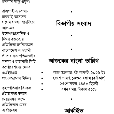
ইসলাম সান্টু প্রমুখ।
রাজশাহী-৬ (বাঘা-
চারঘাট) আসনের
বিভাগীয় সংবাদ
সংসদ সদস্য শাহরিয়ার
আলমের
উদ্দেশ্যপ্রণোদিত ও
মিথ্যা বক্তব্যের
প্রতিক্রিয়া জানিয়েছেন
বাংলাদেশ আওয়ামী
লীগের সভাপতিমণ্ডলীর
আজকের বাংলা তারিখ
সদস্য ও রাজশাহী সিটি
কর্পোরেশনের মেয়র
আজ শুক্রবার, ৭ই আগস্ট, ২০২৬ ইং
এএইচএম
২৩শে শ্রাবণ, ১৪৩৩ বঙ্গাব্দ (বর্ষাকাল)
খায়রুজ্জামান লিটন।
২৩শে সফর, ১৪৪৮ হিজরী
বৃহস্পতিবার বিকেল
এখন সময়, বিকাল ৫:৩৮
৪টায় নগর ভবনে
মেয়রদপ্তর কক্ষে
প্রতিক্রিয়ায় মেয়র
আর্কাইভ
এএইচএম