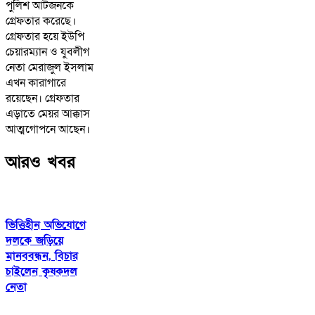
পুলিশ আটজনকে
গ্রেফতার করেছে।
গ্রেফতার হয়ে ইউপি
চেয়ারম্যান ও যুবলীগ
নেতা মেরাজুল ইসলাম
এখন কারাগারে
রয়েছেন। গ্রেফতার
এড়াতে মেয়র আক্কাস
আত্মগোপনে আছেন।
আরও খবর
ভিত্তিহীন অভিযোগে
দলকে জড়িয়ে
মানববন্ধন, বিচার
চাইলেন কৃষকদল
নেতা