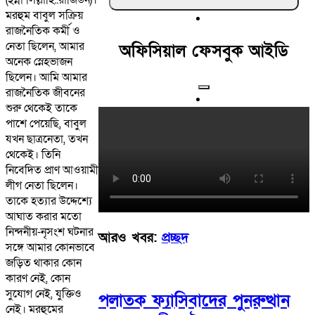
মরহুম বাবুল সক্রিয়
রাজনৈতিক কর্মী ও
নেতা ছিলেন, আমার
অফিসিয়াল ফেসবুক আইডি
অনেক স্নেহভাজন
ছিলেন। আমি আমার
রাজনৈতিক জীবনের
শুরু থেকেই তাকে
পাশে পেয়েছি, বাবুল
যখন ছাত্রনেতা, তখন
থেকেই। তিনি
নিবেদিত প্রাণ আওয়ামী
লীগ নেতা ছিলেন।
তাকে হত্যার উদ্দেশ্যে
আঘাত করার মতো
নিন্দনীয়-নৃসংশ ঘটনার
আরও খবর:
প্রচ্ছদ
সঙ্গে আমার কোনভাবে
জড়িত থাকার কোন
কারণ নেই, কোন
সুযোগ নেই, যুক্তিও
পলাতক ফ্যাসিবাদের পুনরুত্থান
নেই। মরহুমের