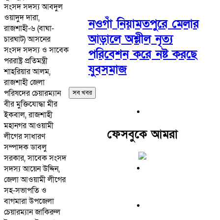
সংসদ সদস্য আবদুল
ওয়াদুদ দারা,
নওগাঁ নিয়ামতপুরে মেলার
রাজশাহী-৬ (বাঘা-
আড়ালে অশ্লীল নৃত্য
চারঘাট) আসনের
সংসদ সদস্য ও সাবেক
পরিবেশন করে নষ্ট করছে
পররাষ্ট্র প্রতিমন্ত্রী
যুবসমাজ
শাহরিয়ার আলম,
রাজশাহী জেলা
পরিষদের চেয়ারম্যান
সব খবর
বীর মুক্তিযোদ্ধা মীর
ইকবাল, রাজশাহী
মহানগর আওয়ামী
ফেসবুকে আমরা
লীগের সাধারণ
সম্পাদক ডাবলু
সরকার, সাবেক সংসদ
সদস্য আয়েন উদ্দিন,
জেলা আওয়ামী লীগের
সহ-সভাপতি ও
বাগমারা উপজেলা
চেয়ারম্যান জাকিরুল