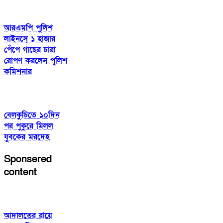
আরএমপি পুলিশ
লাইনসে্ ১ হাজার
পেঁপে গাছের চারা
রোপণ করলেন পুলিশ
কমিশনার
বেলকুচিতে ১০দিন
পর পুকুরে মিলল
যুবকের মরদেহ
Sponsered
content
আদালতের রায়ে