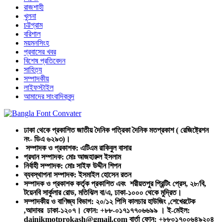
রাজশাহী
খুলনা
চট্টগ্রাম
বরিশাল
ময়মনসিংহ
প্রবাসের খবর
বিশেষ প্রতিবেদন
সাহিত্য
সম্পাদকীয়
লাইফস্টাইল
আমাদের সাংবাদিকবৃন্দ
ঢাকা থেকে প্রকাশিত জাতীয় দৈনিক পত্রিকা দৈনিক মতপ্রকাশ ( রেজিষ্ট্রেশন
নং- ডিএ ৬২৯৩)।
সম্পাদক ও প্রকাশক: এটিএম রাকিবুল বাসার
প্রধান সম্পাদক: মোঃ আজহারুল ইসলাম
নির্বাহী সম্পাদক: মোঃ সাইফ উদ্দীন শিপন
ব্যবস্থাপনা সম্পাদক: ইসমাইল হোসেন রতন
সম্পাদক ও প্রকাশক কর্তৃক প্রকাশিত এবং শরীয়তপুর প্রিন্টিং প্রেস, ২৮/বি,
টয়েনবি সার্কুলার রোড, মতিঝিল বা/এ, ঢাকা-১০০০ থেকে মুদ্রিত।
সম্পাদকীয় ও বাণিজ্য বিভাগ: ২০/১২ পিসি কালচার হাউজিং ,শেখেরটেক
,আদাবর ঢাকা-১২০৭। ফোন: +৮৮-০১৭১৭৭০৬৬৯৯ । ই-মেইল:
dainikmotprokash@gmail.com বার্তা ফোন: +৮৮০১৭০০৬৪৯২০৪