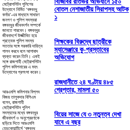
বিজিবির রাতভর অভিযানে ১৫০
মেট্রোপলিটন পুলিশের
বোতল নেশাজাতীয় সিরাপসহ আটক
উদ্যোগে নির্মিত ‘বঙ্গবন্ধু
কর্নার’-এর মাধ্যমে সাধারণ
১
জনগণ ও পুলিশ সদস্যরা
বঙ্গবন্ধুর জীবনদর্শন সম্পর্কে
জানতে পারবেন। বঙ্গবন্ধুর
জীবনাদর্শে উজ্জীবিত হয়ে
শিক্ষকের বিরুদ্ধে ছাত্রীকে
প্রত্যেক পুলিশ সদস্য
সততার সঙ্গে সরকারি দায়িত্ব
ম্যাসেঞ্জারে কু-প্রস্তাবের
পালন করবে বলে আশাবাদ
অভিযোগ
ব্যক্ত করেন তিনি। একই
সঙ্গে রাজশাহী মেট্রোপলিটন
পুলিশ কমিশনারের এ মহৎ
উদ্যোগের প্রশংসা করেন।
রাজধানীতে ২৪ ঘণ্টায় ৪৮৫
গ্রেপ্তার, মামলা ৫০
আরএমপি কমিশনার বিপ্লব
বিজয় তালুকদার বিপিএম
বলেন, রাজশাহী
মেট্রোপলিটন পুলিশ
সদস্যদের মধ্যে বঙ্গবন্ধুর
বিয়ের সাজে যে ৩ নতুনত্ব দেখা
জীবনাদর্শ ও অনুপ্রেরণাকে
যাবে এ বছর
ছড়িয়ে দিতে আরএমপি
হেডকোয়ার্টার্সে ‘বঙ্গবন্ধু