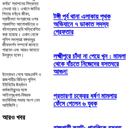
কর্নার’ স্থাপনের সিদ্ধান্ত
নেওয়া হয়। এখানে জাতির
পিতার বর্ণাঢ্য জীবন,
টঙ্গী পূর্ব থানা এলাকায় পৃথক
স্বাধীনতা সংগ্রামের ওপর
অভিযানে ৭ ডাকাত সদস্য
প্রকাশিত আলোকচিত্র ও
বইপত্রসহ ছবি সন্নিবেশিত
গ্রেফতার
করা হয়েছে। এখান থেকে
পুলিশ সদস্যরা বঙ্গবন্ধুর
জীবনদর্শন সম্পর্কে জানতে
পারবেন এবং আরও জানতে
উদ্বুদ্ধ হবেন।
লক্ষ্মীপুরে চাঁদা না পেয়ে খুন : মামলা
থেকে বাঁচতে নিজেদের বসতঘরে
আগুন!
উদ্বোধন শেষে আরএমপি ও
রাজশাহীর বিভিন্ন পুলিশ
ইউনিটের ঊর্ধ্বতন
কর্মকর্তাবৃন্দের সঙ্গে
প্রতারণা চক্রের ধর্ষণ মামলায়
আইনশৃঙ্খলা-বিষয়ক
মতবিনিময় সভায় অংশ নেন
ফেঁসে গেলেন ৬ যুবক
আইজিপি।
আরও খবর
রাজশাহী ক্যান্ট: পাবলিকে বসন্ত