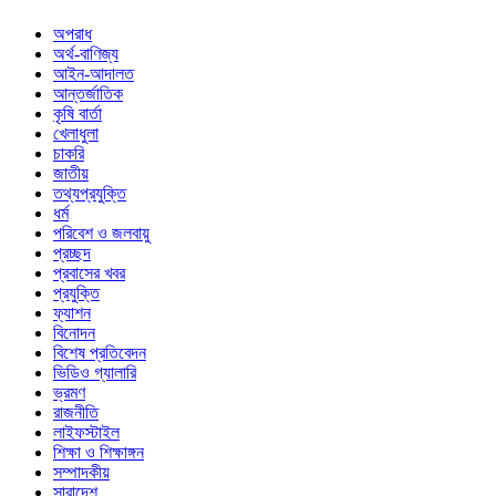
অপরাধ
অর্থ-বাণিজ্য
আইন-আদালত
আন্তর্জাতিক
কৃষি বার্তা
খেলাধুলা
চাকরি
জাতীয়
তথ্যপ্রযুক্তি
ধর্ম
পরিবেশ ও জলবায়ু
প্রচ্ছদ
প্রবাসের খবর
প্রযুক্তি
ফ্যাশন
বিনোদন
বিশেষ প্রতিবেদন
ভিডিও গ্যালারি
ভ্রমণ
রাজনীতি
লাইফস্টাইল
শিক্ষা ও শিক্ষাঙ্গন
সম্পাদকীয়
সারাদেশ