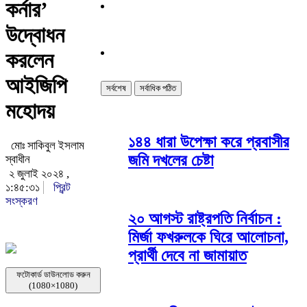
কর্নার’
উদ্বোধন
করলেন
আইজিপি
সর্বশেষ
সর্বাধিক পঠিত
মহোদয়
১৪৪ ধারা উপেক্ষা করে প্রবাসীর
মোঃ সাকিবুল ইসলাম
জমি দখলের চেষ্টা
স্বাধীন
২ জুলাই ২০২৪ ,
১:৪৫:৩১
প্রিন্ট
সংস্করণ
২০ আগস্ট রাষ্ট্রপতি নির্বাচন :
মির্জা ফখরুলকে ঘিরে আলোচনা,
প্রার্থী দেবে না জামায়াত
ফটোকার্ড ডাউনলোড করুন
(1080×1080)