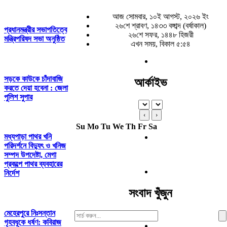
আজ সোমবার, ১০ই আগস্ট, ২০২৬ ইং
২৬শে শ্রাবণ, ১৪৩৩ বঙ্গাব্দ (বর্ষাকাল)
প্রধানমন্ত্রীর সভাপতিত্বে
২৬শে সফর, ১৪৪৮ হিজরী
মন্ত্রিপরিষদ সভা অনুষ্ঠিত
এখন সময়, বিকাল ৫:৫৪
সড়কে কাউকে চাঁদাবাজি
আর্কাইভ
করতে দেয়া হবেনা : জেলা
পুলিশ সুপার
‹
›
Su
Mo
Tu
We
Th
Fr
Sa
মধ্যপাড়া পাথর খনি
পরিদর্শনে বিদ্যুৎ ও খনিজ
সম্পদ উপদেষ্টা, মেগা
প্রকল্পে পাথর ব্যবহারের
নির্দেশ
সংবাদ খুঁজুন
মেহেরপুরে নিঃসন্তান
Search
গৃহবধূকে ধর্ষণ: কবিরাজ
For: