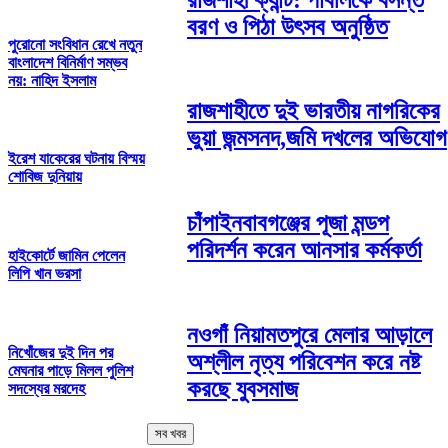
বরণ ও পিঠা উৎসব অনুষ্ঠিত
পুরোনো সংবিধান রেখে নতুন
বাংলাদেশ বিনির্মাণ সম্ভব
নয়: নাহিদ ইসলাম
রাজশাহীতে দুই ভারতীয় নাগরিকের
ভুয়া জন্মসনদ,জমি দখলের অভিযোগ
ইরেশ যাকেরের ঘটনায় বিস্ময়
শোবিজ দুনিয়ায়
চাঁপাইনবাবগঞ্জের পূজা মন্ডপ
পরিদর্শন করেন আনসার কর্মকর্তা
হাইকোর্টে জামিন পেলেন
লিপি খান ভরসা
নওগাঁ নিয়ামতপুরে মেলার আড়ালে
নিখোঁজের দুই দিন পর
অশ্লীল নৃত্য পরিবেশন করে নষ্ট
মেঘনার পাড়ে মিলল পুলিশ
করছে যুবসমাজ
সদস্যের মরদেহ
সব খবর