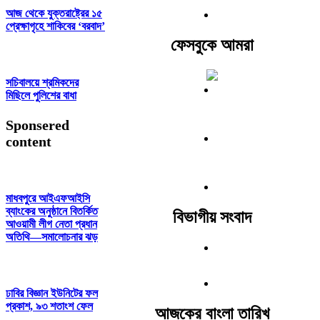
আজ থেকে যুক্তরাষ্ট্রের ১৫
প্রেক্ষাগৃহে শাকিবের ‘বরবাদ’
ফেসবুকে আমরা
সচিবালয়ে শ্রমিকদের
মিছিলে পুলিশের বাধা
Sponsered
content
মাধবপুরে আইএফআইসি
ব্যাংকের অনুষ্ঠানে বিতর্কিত
বিভাগীয় সংবাদ
আওয়ামী লীগ নেতা প্রধান
অতিথি—সমালোচনার ঝড়
ঢাবির বিজ্ঞান ইউনিটের ফল
প্রকাশ, ৯৩ শতাংশ ফেল
আজকের বাংলা তারিখ