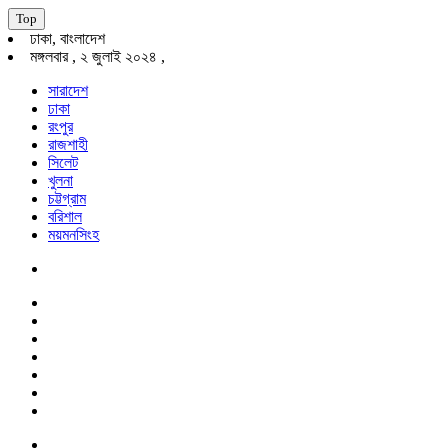
Top
ঢাকা, বাংলাদেশ
মঙ্গলবার , ২ জুলাই ২০২৪ ,
সারাদেশ
ঢাকা
রংপুর
রাজশাহী
সিলেট
খুলনা
চট্টগ্রাম
বরিশাল
ময়মনসিংহ