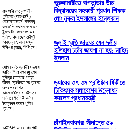
ভূরুঙ্গামারীতে বাগভান্ডার উচ্চ
বিদ্যালয়ের সহকারী প্রধান শিক্ষক
রাজশাহী মেট্রোপলিটন
পুলিশের (আরএমপি)
মোঃ নুরুল ইসলামের ইন্তেকাল
হেডকোয়ার্টার্সে ‘বঙ্গবন্ধু
কর্নার’ উদ্বোধন করেছেন
ইন্সপেক্টর জেনারেল অব
পুলিশ, বাংলাদেশ চৌধুরী
জুলাই স্মৃতি জাদুঘর যেন দলীয়
আবদুল্লাহ আল-মামুন
বিপিএম (বার), পিপিএম।
ইতিহাস চর্চার জায়গা না হয়: নাহিদ
ইসলাম
সোমবার (১ জুলাই) সন্ধ্যায়
জাতির পিতা বঙ্গবন্ধু শেখ
মুজিবুর রহমানের বর্ণাঢ্য
ড্যাবের ৩৭ তম প্রতিষ্ঠাবার্ষিকীতে
জীবন, স্বাধীনতা সংগ্রামের
ওপর প্রকাশিত
চিকিৎসক সমাবেশের উদ্বোধন
আলোকচিত্র ও বইপত্র
করলেন প্রধানমন্ত্রী
সন্নিবেশিত এই কর্নার
উদ্বোধন করেন পুলিশ
প্রধান।
চাঁপাইনবাবগঞ্জ সীমান্তে ৫৯
আইজিপি বলেন, রাজশাহী