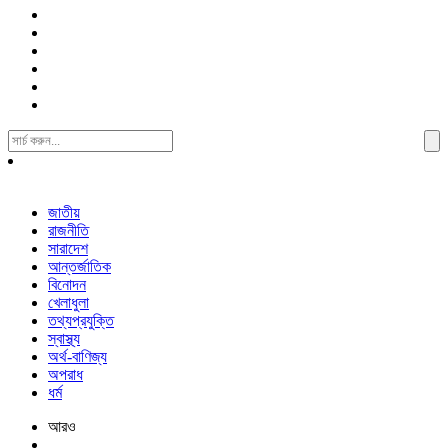
Search
For:
জাতীয়
রাজনীতি
সারাদেশ
আন্তর্জাতিক
বিনোদন
খেলাধুলা
তথ্যপ্রযুক্তি
স্বাস্থ্য
অর্থ-বাণিজ্য
অপরাধ
ধর্ম
আরও