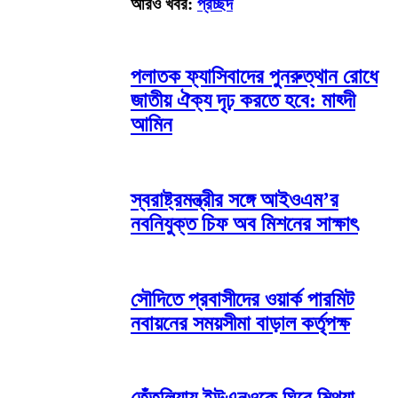
আরও খবর:
প্রচ্ছদ
পলাতক ফ্যাসিবাদের পুনরুত্থান রোধে
জাতীয় ঐক্য দৃঢ় করতে হবে: মাহ্দী
আমিন
স্বরাষ্ট্রমন্ত্রীর সঙ্গে আইওএম’র
নবনিযুক্ত চিফ অব মিশনের সাক্ষাৎ
সৌদিতে প্রবাসীদের ওয়ার্ক পারমিট
নবায়নের সময়সীমা বাড়াল কর্তৃপক্ষ