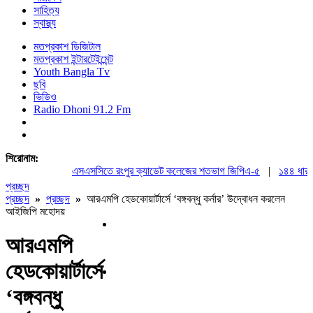
সাহিত্য
স্বাস্থ্য
মতপ্রকাশ ডিজিটাল
মতপ্রকাশ ইন্টারটেইন্মেন্ট
Youth Bangla Tv
ছবি
ভিডিও
Radio Dhoni 91.2 Fm
শিরোনাম:
এসএসসিতে রংপুর ক্যাডেট কলেজের শতভাগ জিপিএ-৫
|
১৪৪ ধারা উপে
প্রচ্ছদ
প্রচ্ছদ
»
প্রচ্ছদ
»
আরএমপি হেডকোয়ার্টার্সে ‘বঙ্গবন্ধু কর্নার’ উদ্বোধন করলেন
আইজিপি মহোদয়
আরএমপি
হেডকোয়ার্টার্সে
‘বঙ্গবন্ধু