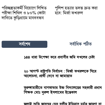
পরিচ্ছন্নতাকর্মী নিয়োগে লিখিত
পুলিশ হত্যার তদন্ত দ্রুত করা
পরীক্ষা শিথিল ও ৮০% কোটা
হবে: মির্জা ফখরুল
দাবিতে কুড়িগ্রামে মানববন্ধন
সর্বশেষ
সর্বাধিক পঠিত
১৪৪ ধারা উপেক্ষা করে প্রবাসীর জমি দখলের চেষ্টা
২০ আগস্ট রাষ্ট্রপতি নির্বাচন : মির্জা ফখরুলকে ঘিরে
আলোচনা, প্রার্থী দেবে না জামায়াত
ভূরুঙ্গামারীতে বাগভান্ডার উচ্চ বিদ্যালয়ের সহকারী প্রধান
শিক্ষক মোঃ নুরুল ইসলামের ইন্তেকাল
জুলাই স্মৃতি জাদুঘর যেন দলীয় ইতিহাস চর্চার জায়গা না