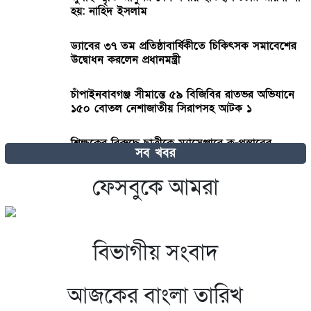
হয়: নাহিদ ইসলাম
ড্যাবের ৩৭ তম প্রতিষ্ঠাবার্ষিকীতে চিকিৎসক সমাবেশের
উদ্বোধন করলেন প্রধানমন্ত্রী
চাঁপাইনবাবগঞ্জ সীমান্তে ৫৯ বিজিবির রাতভর অভিযানে
১৫০ বোতল নেশাজাতীয় সিরাপসহ আটক ১
শিক্ষকের বিরুদ্ধে ছাত্রীকে ম্যাসেঞ্জারে কু-প্রস্তাবের
সব খবর
অভিযোগ
ফেসবুকে আমরা
রাজধানীতে ২৪ ঘণ্টায় ৪৮৫ গ্রেপ্তার, মামলা ৫০
বিভাগীয় সংবাদ
বিয়ের সাজে যে ৩ নতুনত্ব দেখা যাবে এ বছর
আজকের বাংলা তারিখ
টঙ্গী পূর্ব থানা এলাকায় পৃথক অভিযানে ৭ ডাকাত সদস্য
গ্রেফতার