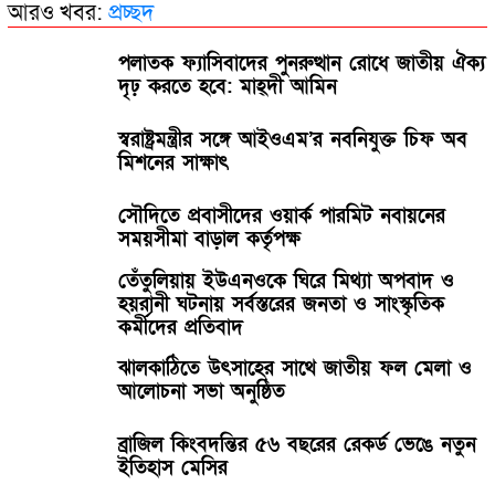
আরও খবর:
প্রচ্ছদ
পলাতক ফ্যাসিবাদের পুনরুত্থান রোধে জাতীয় ঐক্য
দৃঢ় করতে হবে: মাহ্দী আমিন
স্বরাষ্ট্রমন্ত্রীর সঙ্গে আইওএম’র নবনিযুক্ত চিফ অব
মিশনের সাক্ষাৎ
সৌদিতে প্রবাসীদের ওয়ার্ক পারমিট নবায়নের
সময়সীমা বাড়াল কর্তৃপক্ষ
তেঁতুলিয়ায় ইউএনওকে ঘিরে মিথ্যা অপবাদ ও
হয়রানী ঘটনায় সর্বস্তরের জনতা ও সাংস্কৃতিক
কর্মীদের প্রতিবাদ
ঝালকাঠিতে উৎসাহের সাথে জাতীয় ফল মেলা ও
আলোচনা সভা অনুষ্ঠিত
ব্রাজিল কিংবদন্তির ৫৬ বছরের রেকর্ড ভেঙে নতুন
ইতিহাস মেসির