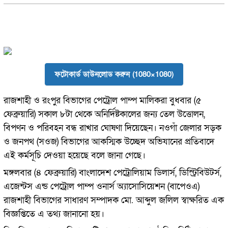
ফটোকার্ড ডাউনলোড করুন (1080×1080)
রাজশাহী ও রংপুর বিভাগের পেট্রোল পাম্প মালিকরা বুধবার (৫
ফেব্রুয়ারি) সকাল ৮টা থেকে অনির্দিষ্টকালের জন্য তেল উত্তোলন,
বিপণন ও পরিবহন বন্ধ রাখার ঘোষণা দিয়েছেন। নওগাঁ জেলার সড়ক
ও জনপথ (সওজ) বিভাগের আকস্মিক উচ্ছেদ অভিযানের প্রতিবাদে
এই কর্মসূচি দেওয়া হয়েছে বলে জানা গেছে।
মঙ্গলবার (৪ ফেব্রুয়ারি) বাংলাদেশ পেট্রোলিয়াম ডিলার্স, ডিস্ট্রিবিউটর্স,
এজেন্টস এন্ড পেট্রোল পাম্প ওনার্স অ্যাসোসিয়েশন (বাপেওএ)
রাজশাহী বিভাগের সাধারণ সম্পাদক মো. আব্দুল জলিল স্বাক্ষরিত এক
বিজ্ঞপ্তিতে এ তথ্য জানানো হয়।