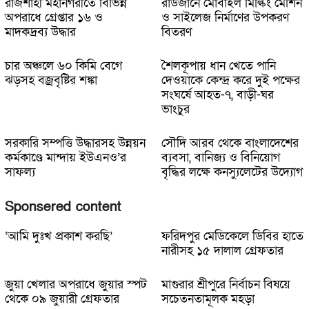
রাজশাহী মহানগরীতে বিভিন্ন
রাউজানে মোবাইল মিল্কিং মেশিন
অপরাধে গ্রেপ্তার ১৬ ও
ও সাইলেজ নির্মাণের উপকরণ
মাদকদ্রব্য উদ্ধার
বিতরণ
চার অঞ্চলে ৬০ কিমি বেগে
শৈলকূপায় ধান খেতে পানি
ঝড়সহ বজ্রবৃষ্টির শঙ্কা
দেওয়াকে কেন্দ্র করে দুই পক্ষের
সংঘর্ষে আহত-৭, বাড়ী-ঘর
ভাংচুর
সরকারি সম্পত্তি উদ্ধারসহ উন্নয়ন
সৌদি আরব থেকে বাংলাদেশের
কর্মকাণ্ডে মান্দায় ইউএনও’র
ব্যবসা, বানিজ্য ও বিনিয়োগ
সাফল্য
বৃদ্ধির লক্ষে কনস্যুলেটের উদ্যোগ
Sponsered content
‘আমি দুঃখ প্রকাশ করছি’
ফরিদপুর মেডিকেলে ডিবির হাতে
নারীসহ ১৫ দালাল গ্রেফতার
জুয়া খেলার অপরাধে জুয়ার স্পট
মাগুরার শ্রীপুরে নির্বাচন বিষয়ে
থেকে ০৯ জুয়ারী গ্রেফতার
সচেতনতামূলক মহড়া