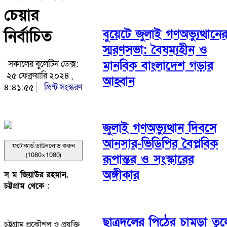
চেয়ার
নির্বাচিত
বুয়েটে জুলাই গণঅভ্যুত্থানে
স্মরণসভা: বৈষম্যহীন ও
মানবিক বাংলাদেশ গড়ার
সকালের বুলেটিন ডেক্স:
২৫ ফেব্রুয়ারি ২০২৪ ,
আহ্বান
৪:৪১:৫৫
প্রিন্ট সংস্করণ
জুলাই গণঅভ্যুত্থান দিবসে
আনসার-ভিডিপির বৈপ্লবিক
ফটোকার্ড ডাউনলোড করুন
(1080×1080)
রূপান্তর ও সংস্কারের
অঙ্গীকার
স ম জিয়াউর রহমান,
চট্টগ্রাম থেকে :
ছাত্রদলের পিঠের চামড়া তুল
চট্টগ্রাম প্রকৌশল ও প্রযুক্তি