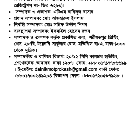
রেজিষ্ট্রেশন নং- ডিএ ৬২৯৩)।
সম্পাদক ও প্রকাশক: এটিএম রাকিবুল বাসার
প্রধান সম্পাদক: মোঃ আজহারুল ইসলাম
নির্বাহী সম্পাদক: মোঃ সাইফ উদ্দীন শিপন
ব্যবস্থাপনা সম্পাদক: ইসমাইল হোসেন রতন
সম্পাদক ও প্রকাশক কর্তৃক প্রকাশিত এবং শরীয়তপুর প্রিন্টিং
প্রেস, ২৮/বি, টয়েনবি সার্কুলার রোড, মতিঝিল বা/এ, ঢাকা-১০০০
থেকে মুদ্রিত।
সম্পাদকীয় ও বাণিজ্য বিভাগ: ২০/১২ পিসি কালচার হাউজিং
,শেখেরটেক ,আদাবর ঢাকা-১২০৭। ফোন: +৮৮-০১৭১৭৭০৬৬৯৯
। ই-মেইল: dainikmotprokash@gmail.com বার্তা ফোন:
+৮৮০১৭০০৬৪৯২০৪ বিজ্ঞাপন ফোন: +৮৮০১৭২০৫৮৭৯৬৮ ।