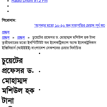
Radio Dhoni 91.2 Fm
শিরোনাম:
‘আপনার মতো ১০-২০ জন সভাপতির মেয়াদ পূর্ণ করেও ক
প্রচ্ছদ
প্রচ্ছদ
»
প্রচ্ছদ
»
চুয়েটের প্রফেসর ড. মোহাম্মদ মশিউল হক টানা
তৃতীয়বারের মতো ইনস্টিটিউট অব ইলেকট্রিক্যাল অ্যান্ড ইলেকট্রনিকস
ইঞ্জিনিয়ার্স (আইইইই) বাংলাদেশ সেকশনের চেয়ার নির্বাচিত
চুয়েটের
প্রফেসর ড.
মোহাম্মদ
মশিউল হক
টানা