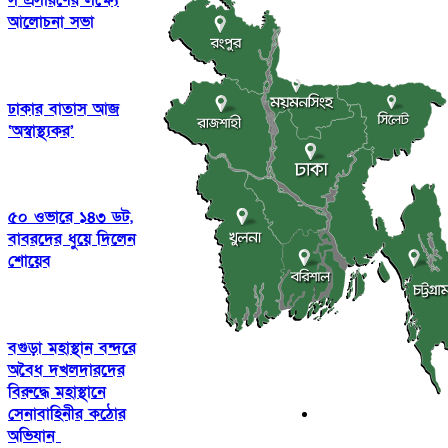
সম্প্রসারণের লক্ষ্যে
আলোচনা সভা
ঢাকার বাতাস আজ
‘অস্বাস্থ্যকর’
৫০ ওভারে ১৪৩ ডট,
বাবরদের ধুয়ে দিলেন
শোয়েব
বগুড়া মহাস্থান বন্দরে
অবৈধ দখলদারদের
বিরুদ্ধে মহাস্থানে
সেনাবাহিনীর কঠোর
অভিযান