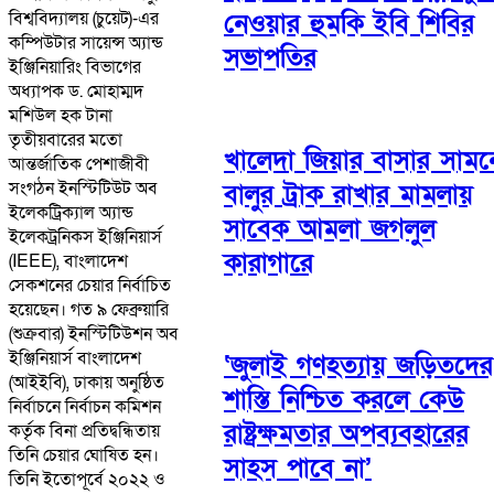
বিশ্ববিদ্যালয় (চুয়েট)-এর
নেওয়ার হুমকি ইবি শিবির
কম্পিউটার সায়েন্স অ্যান্ড
সভাপতির
ইঞ্জিনিয়ারিং বিভাগের
অধ্যাপক ড. মোহাম্মদ
মশিউল হক টানা
তৃতীয়বারের মতো
খালেদা জিয়ার বাসার সামন
আন্তর্জাতিক পেশাজীবী
সংগঠন ইনস্টিটিউট অব
বালুর ট্রাক রাখার মামলায়
ইলেকট্রিক্যাল অ্যান্ড
সাবেক আমলা জগলুল
ইলেকট্রনিকস ইঞ্জিনিয়ার্স
কারাগারে
(IEEE), বাংলাদেশ
সেকশনের চেয়ার নির্বাচিত
হয়েছেন। গত ৯ ফেব্রুয়ারি
(শুক্রবার) ইনস্টিটিউশন অব
ইঞ্জিনিয়ার্স বাংলাদেশ
‘জুলাই গণহত্যায় জড়িতদের
(আইইবি), ঢাকায় অনুষ্ঠিত
শাস্তি নিশ্চিত করলে কেউ
নির্বাচনে নির্বাচন কমিশন
রাষ্ট্রক্ষমতার অপব্যবহারের
কর্তৃক বিনা প্রতিদ্বন্ধিতায়
তিনি চেয়ার ঘোষিত হন।
সাহস পাবে না’
তিনি ইতোপূর্বে ২০২২ ও