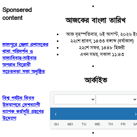
Sponsered
content
আজকের বাংলা তারিখ
আজ বৃহস্পতিবার, ৬ই আগস্ট, ২০২৬ ই
২২শে শ্রাবণ, ১৪৩৩ বঙ্গাব্দ (বর্ষাকাল)
লালপুরে জেলা প্রশাসকের
২২শে সফর, ১৪৪৮ হিজরী
থানা পরিদর্শন ও
এখন সময়, সকাল ১১:৪৩
বাল্যবিবাহ-সাইবার
অপরাধ বিরোধী
সচেতনতা সভা অনুষ্ঠিত
আর্কাইভ
বিশ্ব পর্যটন দিবস
উদযাপনে দেশব্যাপী
ব্যাপক কর্মসূচি গ্রহণের
‹
›
উদ্যোগ
SU
MO
TU
WE
TH
FR
S