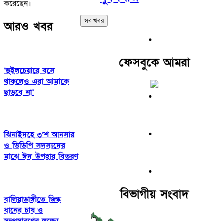
করেছেন।
সব খবর
আরও খবর
ফেসবুকে আমরা
‘হুইলচেয়ারে বসে
থাকলেও এরা আমাকে
ছাড়বে না’
ঝিনাইদহে ৩’শ আনসার
ও ভিডিপি সদস্যদের
মাঝে ঈদ উপহার বিতরণ
বিভাগীয় সংবাদ
বালিয়াডাঙ্গীতে জিঙ্ক
ধানের চাষ ও