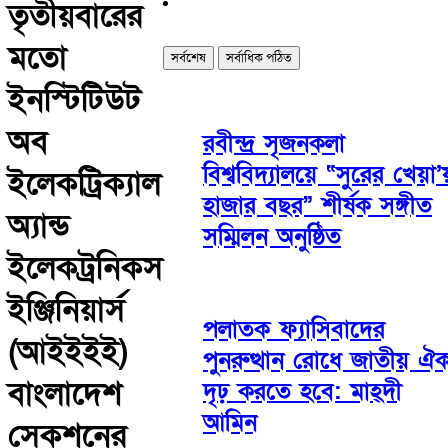
তৃতীয়বারের
মতো
সর্বশেষ
সর্বাধিক পঠিত
ইনস্টিটিউট
অব
রবীন্দ্র সৃজনকলা
বিশ্ববিদ্যালয়ে “সুরের খেয়া’য
ইলেকট্রিক্যাল
হাজার বছর” শীর্ষক সঙ্গীত
অ্যান্ড
সম্মিলন অনুষ্ঠিত
ইলেকট্রনিকস
ইঞ্জিনিয়ার্স
পলাতক ফ্যাসিবাদের
(আইইইই)
পুনরুত্থান রোধে জাতীয় ঐক
বাংলাদেশ
দৃঢ় করতে হবে: মাহ্দী
আমিন
সেকশনের