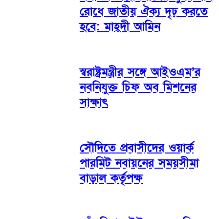
রোধে জাতীয় ঐক্য দৃঢ় করতে
হবে: মাহ্দী আমিন
স্বরাষ্ট্রমন্ত্রীর সঙ্গে আইওএম’র
নবনিযুক্ত চিফ অব মিশনের
সাক্ষাৎ
সৌদিতে প্রবাসীদের ওয়ার্ক
পারমিট নবায়নের সময়সীমা
বাড়াল কর্তৃপক্ষ