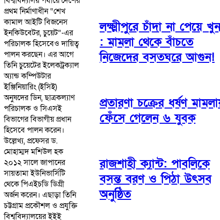
বিশ্ববিদ্যালয় পর্যায়ে দেশের
প্রথম নির্মাণাধীন “শেখ
কামাল আইটি বিজনেস
লক্ষ্মীপুরে চাঁদা না পেয়ে খু
ইনকিউবেটর, চুয়েট”-এর
: মামলা থেকে বাঁচতে
পরিচালক হিসেবেও দায়িত্ব
পালন করছেন। এর আগে
নিজেদের বসতঘরে আগুন!
তিনি চুয়েটের ইলেকট্রক্যাল
অ্যান্ড কম্পিউটার
ইঞ্জিনিয়ারিং (ইসিই)
অনুষদের ডিন, ছাত্রকল্যাণ
প্রতারণা চক্রের ধর্ষণ মামলা
পরিচালক ও সিএসই
ফেঁসে গেলেন ৬ যুবক
বিভাগের বিভাগীয় প্রধান
হিসেবে পালন করেন।
উল্লেখ্য, প্রফেসর ড.
মোহাম্মদ মশিউল হক
রাজশাহী ক্যান্ট: পাবলিকে
২০১২ সালে জাপানের
সায়তামা ইউনিভার্সিটি
বসন্ত বরণ ও পিঠা উৎসব
থেকে পিএইচডি ডিগ্রী
অনুষ্ঠিত
অর্জন করেন। এছাড়া তিনি
চট্টগ্রাম প্রকৌশল ও প্রযুক্তি
বিশ্ববিদ্যালয়ের ইইই