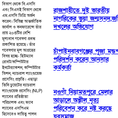
বিভাগ থেকে বি.এসসি
রাজশাহীতে দুই ভারতীয়
এবং সিএসই বিভাগ থেকে
এম.এসসি ডিগ্রি অর্জন
নাগরিকের ভুয়া জন্মসনদ,জ
করেন। বিভিন্ন আন্তর্জাতিক
দখলের অভিযোগ
জার্নাল ও কনফারেন্সে তাঁর
প্রায় ২০৩টির বেশি
মূল্যবান গবেষণা প্রবন্ধ
প্রকাশিত হয়েছে। তাঁর
চাঁপাইনবাবগঞ্জের পূজা মন্ড
গবেষণার মূল আগ্রহের
বিষয় হচ্ছে- হিউম্যান
পরিদর্শন করেন আনসার
রোবট/কম্পিউটার
কর্মকর্তা
ইনটের‌্যাকশন, কম্পিউটার
ভিশন, ন্যাচরাল ল্যাংগুয়েজ
প্রসেসিং প্রভৃতি। এছাড়া
তিনি চুয়েটের ন্যাচরাল
ল্যাংগুয়েজ প্রসেসিং (NLP)
নওগাঁ নিয়ামতপুরে মেলার
ল্যাবের প্রতিষ্ঠাতা
আড়ালে অশ্লীল নৃত্য
পরিচালক এবং ফ্যাব
পরিবেশন করে নষ্ট করছে
ল্যাবের এসপিএম
হিসেবেও দায়িত্ব পালন
যুবসমাজ