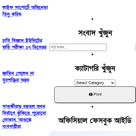
লাইফ সাপোর্টে অভিনেতা
তিনু করিম
সংবাদ খুঁজুন
ঢাবি বিজ্ঞান ইউনিটের
Search
ভর্তি পরীক্ষা ২৭ ডিসেম্বর
For:
ক্যাটাগরি খুঁজুন
জামিন পেলেন না
যুবশক্তির অয়ন
ক্যাটাগরি
খুঁজুন
সাতক্ষীরায় বহুতল ভবন
নির্মাণে ঝুঁকিতে পুরোনো
অফিসিয়াল ফেসবুক আইডি
দোকান, আতঙ্কে
ব্যবসায়ীরা