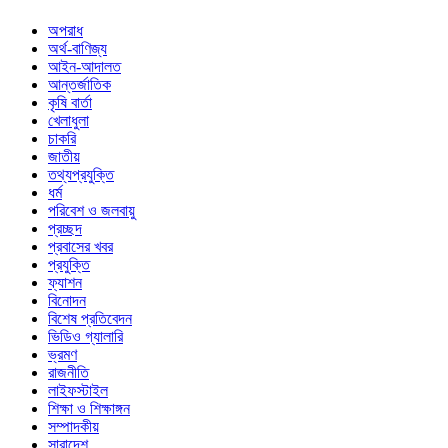
অপরাধ
অর্থ-বাণিজ্য
আইন-আদালত
আন্তর্জাতিক
কৃষি বার্তা
খেলাধুলা
চাকরি
জাতীয়
তথ্যপ্রযুক্তি
ধর্ম
পরিবেশ ও জলবায়ু
প্রচ্ছদ
প্রবাসের খবর
প্রযুক্তি
ফ্যাশন
বিনোদন
বিশেষ প্রতিবেদন
ভিডিও গ্যালারি
ভ্রমণ
রাজনীতি
লাইফস্টাইল
শিক্ষা ও শিক্ষাঙ্গন
সম্পাদকীয়
সারাদেশ