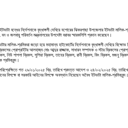
 ইটভাটা বন্ধের নির্দেশনাকে বৃদ্ধাঙ্গলী দেখিয়ে যশোরের ঝিকরগাছা উপজেলার ইটভাটা মালিক-শ্
বন ও জলবায়ু পরিবর্তন মন্ত্রনালয়ের উপদেষ্টা বরাবর স্মারকলিপি প্রদান করেছেন।
টার মালিক-শ্রমিকরা জড়ো হয়ে মহামান্য হাইকোর্টের নির্দেশনাকে বৃদ্ধাঙ্গলী দেখিয়ে বিক্ষ
রিকসের প্রোপ্রাইটর আলহাজ্ব মোঃ আব্দুর রাজ্জাক, সাধারন সম্পাদক ও স্টার ব্রিকসের প্রোপ
িকস, নিউ শাপলা ব্রিকস, সুপিয়া ব্রিকস, তাহের ব্রিকস, রানী ব্রিকস, কিং ব্রিকস, মজনু ব্র
ক শ্রমিকবৃন্দ।
 পরিপ্রেক্ষিতে গত ২৯/০১/২০২৫ খ্রি. তারিখে প্রদত্ত আদেশ ও ২৪/০২/২০২৫ খ্রি. তারিখের
নের বিপক্ষে বা সরকারি আইনের বিপক্ষে অবস্থান নিয়েছেন অবৈধ ইটভাটা মালিক-শ্রমিকবৃন্দ