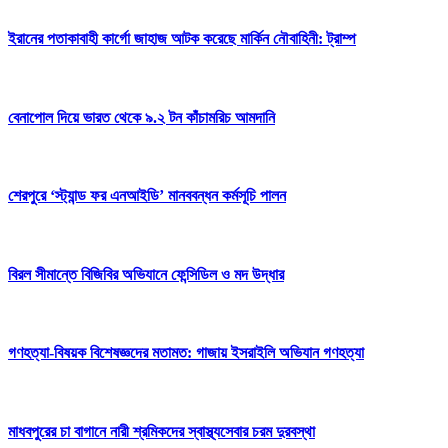
ইরানের পতাকাবাহী কার্গো জাহাজ আটক করেছে মার্কিন নৌবাহিনী: ট্রাম্প
বেনাপোল দিয়ে ভারত থেকে ৯.২ টন কাঁচামরিচ আমদানি
শেরপুরে ‘স্ট্যান্ড ফর এনআইডি’ মানববন্ধন কর্মসূচি পালন
বিরল সীমান্তে বিজিবির অভিযানে ফেন্সিডিল ও মদ উদ্ধার
গণহত্যা-বিষয়ক বিশেষজ্ঞদের মতামত: গাজায় ইসরাইলি অভিযান গণহত্যা
মাধবপুরের চা বাগানে নারী শ্রমিকদের স্বাস্থ্যসেবার চরম দুরবস্থা