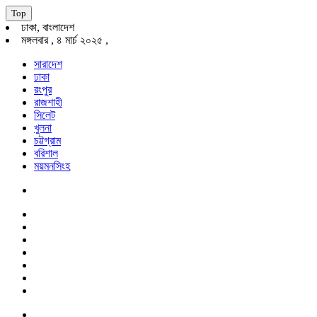
Top
ঢাকা, বাংলাদেশ
মঙ্গলবার , ৪ মার্চ ২০২৫ ,
সারাদেশ
ঢাকা
রংপুর
রাজশাহী
সিলেট
খুলনা
চট্টগ্রাম
বরিশাল
ময়মনসিংহ