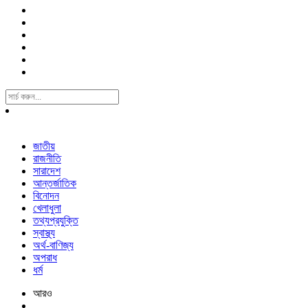
Search
For:
জাতীয়
রাজনীতি
সারাদেশ
আন্তর্জাতিক
বিনোদন
খেলাধুলা
তথ্যপ্রযুক্তি
স্বাস্থ্য
অর্থ-বাণিজ্য
অপরাধ
ধর্ম
আরও