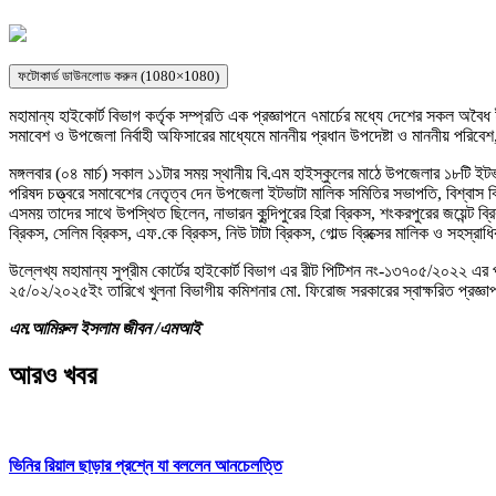
ফটোকার্ড ডাউনলোড করুন (1080×1080)
মহামান্য হাইকোর্ট বিভাগ কর্তৃক সম্প্রতি এক প্রজ্ঞাপনে ৭মার্চের মধ্যে দেশের সকল অবৈধ
সমাবেশ ও উপজেলা নির্বাহী অফিসারের মাধ্যেমে মাননীয় প্রধান উপদেষ্টা ও মাননীয় পরিবেশ, 
মঙ্গলবার (০৪ মার্চ) সকাল ১১টার সময় স্থানীয় বি.এম হাইস্কুলের মাঠে উপজেলার ১৮টি ইটভা
পরিষদ চত্ত্বরে সমাবেশের নেতৃত্ব দেন উপজেলা ইটভাটা মালিক সমিতির সভাপতি, বিশ্বাস ব্
এসময় তাদের সাথে উপস্থিত ছিলেন, নাভারন কুন্দিপুরের হিরা ব্রিকস, শংকরপুরের জয়েন্ট ব্র
ব্রিকস, সেলিম ব্রিকস, এফ.কে ব্রিকস, নিউ টাটা ব্রিকস, গোল্ড ব্রিক্সের মালিক ও সহস্রাধি
উল্লেখ্য মহামান্য সুপ্রীম কোর্টের হাইকোর্ট বিভাগ এর রীট পিটিশন নং-১৩৭০৫/২০২২ এর
২৫/০২/২০২৫ইং তারিখে খুলনা বিভাগীয় কমিশনার মো. ফিরোজ সরকারের স্বাক্ষরিত প্রজ্ঞাপ
এম.আমিরুল ইসলাম জীবন /এমআই
আরও খবর
ভিনির রিয়াল ছাড়ার প্রশ্নে যা বললেন আনচেলত্তি