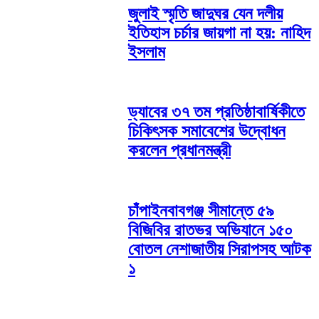
জুলাই স্মৃতি জাদুঘর যেন দলীয়
ইতিহাস চর্চার জায়গা না হয়: নাহিদ
ইসলাম
ড্যাবের ৩৭ তম প্রতিষ্ঠাবার্ষিকীতে
চিকিৎসক সমাবেশের উদ্বোধন
করলেন প্রধানমন্ত্রী
চাঁপাইনবাবগঞ্জ সীমান্তে ৫৯
বিজিবির রাতভর অভিযানে ১৫০
বোতল নেশাজাতীয় সিরাপসহ আটক
১