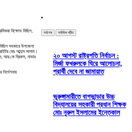
রমিকরা বিক্ষোভ মিছিল,
সর্বশেষ
সর্বাধিক পঠিত
োভ মিছিল সহকারে উপজেলা
্রাইটর মোঃ আব্দুস সালাম।
২০ আগস্ট রাষ্ট্রপতি নির্বাচন :
িকস, আর.কে ব্রিকস, নাভার
মির্জা ফখরুলকে ঘিরে আলোচনা,
প্রার্থী দেবে না জামায়াত
 নির্দেশনায়
।
ভূরুঙ্গামারীতে বাগভান্ডার উচ্চ
বিদ্যালয়ের সহকারী প্রধান শিক্ষক
মোঃ নুরুল ইসলামের ইন্তেকাল