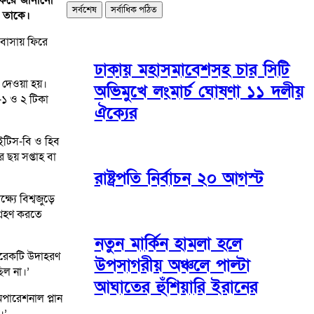
সর্বশেষ
সর্বাধিক পঠিত
ো তাকে।
 বাসায় ফিরে
ঢাকায় মহাসমাবেশসহ চার সিটি
া দেওয়া হয়।
অভিমুখে লংমার্চ ঘোষণা ১১ দলীয়
-১ ও ২ টিকা
ঐক্যের
াইটিস-বি ও হিব
র ছয় সপ্তাহ বা
রাষ্ট্রপতি নির্বাচন ২০ আগস্ট
ষ্যে বিশ্বজুড়ে
গ্রহণ করতে
নতুন মার্কিন হামলা হলে
আরেকটি উদাহরণ
উপসাগরীয় অঞ্চলে পাল্টা
িল না।’
আঘাতের হুঁশিয়ারি ইরানের
অপারেশনাল প্লান
।’