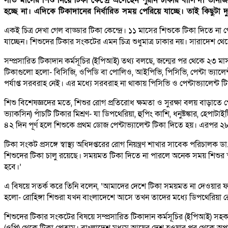
হচ্ছে না। এদিকে টিকাদানের নির্ধারিত সময় পেরিয়ে যাচ্ছে। তাই কিছুট
একই চিত্র দেখা গেল বাড্ডার টিকা কেন্দ্রে। ১১ মাসের শিশুকে টিকা দিতে ন
যাচ্ছেন। শিশুদের টিকার সংকটের এমন চিত্র শুধুমাত্র ঢাকার নয়। সারাদেশ 
সম্প্রসারিত টিকাদান কর্মসূচির (ইপিআই) তথ্য বলছে, জন্মের পর থেকে ২৩ মা
টিকাগুলো হলো- বিসিজি, ওপিডি বা পোলিও, আইপিভি, পিসিভি, পেন্টা ভ্যাল
পর্যাপ্ত সরবরাহ নেই। এর মধ্যে সরবরাহ না থাকায় পিসিভি ও পেন্টাভ্যালেন্ট 
শিশু বিশেষজ্ঞদের মতে, শিশুর রোগ প্রতিরোধ ক্ষমতা ও সুরক্ষা বলয় বাড়াতে পেন
ভ্যাকসিন) পাঁচটি টিকার মিশ্রণ- যা ডিপথেরিয়া, হুপিং কাশি, ধনুষ্টঙ্কার, হেপা
৪২ দিন পূর্ণ হলে শিশুকে প্রথম ডোজ পেন্টাভ্যালেন্ট টিকা দিতে হয়। এরপর
টিকা সংকট প্রসঙ্গে স্বাস্থ্য অধিদপ্তরের রোগ নিয়ন্ত্রণ শাখার সাবেক পরিচালক
শিশুদের টিকা চালু রয়েছে। সময়মত টিকা দিতে না পারলে অনেক সময় শিশুর স্বাভ
হবে।’
এ বিষয়ে সতর্ক করে তিনি বলেন, ‘আমাদের দেশে টিকা সময়মত না দেওয়ার ফলে
হলো- রোহিঙ্গা শিশুরা যখন বাংলাদেশে আসে তখন তাদের মধ্যে ডিপথেরিয়া 
শিশুদের টিকার সংকটের বিষয়ে সম্প্রসারিত টিকাদান কর্মসূচির (ইপিআই) সহকারী
(ওপি) থেকে টিকা পেতাম। বাংলাদেশ মধ্যম আয়ের দেশ হওয়ার পর থেকে অপা