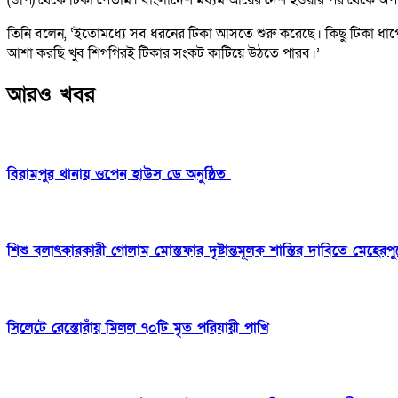
তিনি বলেন, ‘ইতোমধ্যে সব ধরনের টিকা আসতে শুরু করেছে। কিছু টিকা 
আশা করছি খুব শিগগিরই টিকার সংকট কাটিয়ে উঠতে পারব।’
আরও খবর
বিরামপুর থানায় ওপেন হাউস ডে অনুষ্ঠিত
শিশু বলাৎকারকারী গোলাম মোস্তফার দৃষ্টান্তমূলক শাস্তির দাবিতে মেহেরপ
সিলেটে রেস্তোরাঁয় মিলল ৭০টি মৃত পরিযায়ী পাখি