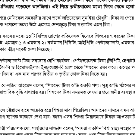
া দুঃশ্চিন্তায় পড়েছেন তানজিলা। এই নিয়ে তৃতীয়বারের মতো ফিরে যেতে হল
া পেরে মেডিকেল সহকারীর সাথে তর্কে জড়িয়েছেন সুমাইয়া চৌধুরী। টিকা না পেয়ে
থেকে পাঠানো তথ্যে উঠে এসেছে দেশজুড়ে টিকা সংকটের এমন চিত্র।
স বয়সের মধ্যে ১০টি বিভিন্ন রোগের প্রতিষেধক হিসেবে শিশুদের ৭ ধরনের টিক
েন্ট, এমআর-১ ও এমআর-২। বর্তমানে পিসিভি, আইপিভি, পেন্টাভ্যালেন্ট, এমআর
টিকার তীব্র সংকট দেখা দিয়েছে।
্টাভ্যালেন্ট টিকা সবচেয়ে বেশি কার্যকর। পেন্টাভ্যালেন্ট টিকা (ডিপিটি, হেপাট
টাইটিস-বি ও হিমোফাইলাস ইনফ্লুয়েঞ্জা-বি রোগ থেকে শিশুদের রক্ষা করে। জন্মের প
 ২৮ দিন বা এক মাস পরপর দ্বিতীয় ও তৃতীয় ডোজ টিকা দিতে হয়।
 ডা. বে-নজির আহমেদ বলেন, ‘শিশুদের টিকা অতি জরুরি পণ্য। সুস্থ জাতি গঠনের লক্
াবিক বৃদ্ধি বাধাগ্রস্ত হয়। শিশুদের টিকা সময়মত দেওয়ার প্রয়োজনীয় ব্যবস্থা 
 চট্টগ্রামে হামে আক্রান্ত হয়ে শিশুরা মারা গিয়েছিল। আমাদের সামনে এমন 
রোগ ব্যাপক আকারে দেখা যায়। কারণ এসব শিশুরা মিয়ানমারে টিকার আওতায় ছ
 পরিচালক মো. শাহরিয়ার সাজ্জাদ বলেন, ‘আমরা এতদিন বিশ্ব স্বাস্থ্য সংস্থার 
রেশনাল প্লান থেকে টিকা আসা বন্ধ হয়ে যায়। ফলে এখন টিকা কিনে আনতে হয়