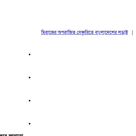
মিরাজের অপরাজিত সেঞ্চুরিতে বাংলাদেশের লড়াই
|
ঢাকা
ট করে জানানো