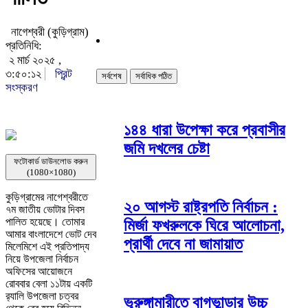
নাগেশ্বরী (কুড়িগ্রাম)
প্রতিনিধি:
২ মার্চ ২০২৫ ,
৩:৫০:১২
প্রিন্ট
সর্বশেষ
সর্বাধিক পঠিত
সংস্করণ
১৪৪ ধারা উপেক্ষা করে প্রবাসীর
জমি দখলের চেষ্টা
ফটোকার্ড ডাউনলোড করুন
(1080×1080)
কুড়িগ্রামের নাগেশ্বরীতে
২০ আগস্ট রাষ্ট্রপতি নির্বাচন :
৭ম জাতীয় ভোটার দিবস
পালিত হয়েছে। তোমার
মির্জা ফখরুলকে ঘিরে আলোচনা,
আমার বাংলাদেশে ভোট দেব
প্রার্থী দেবে না জামায়াত
মিলেমিশে এই প্রতিপাদ্য
নিয়ে উপজেলা নির্বাচন
অফিসের আয়োজনে
রোববার বেলা ১১টায় একটি
র‍্যালি উপজেলা চত্বর
ভূরুঙ্গামারীতে বাগভান্ডার উচ্চ