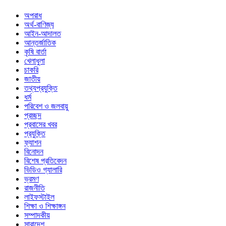
অপরাধ
অর্থ-বাণিজ্য
আইন-আদালত
আন্তর্জাতিক
কৃষি বার্তা
খেলাধুলা
চাকরি
জাতীয়
তথ্যপ্রযুক্তি
ধর্ম
পরিবেশ ও জলবায়ু
প্রচ্ছদ
প্রবাসের খবর
প্রযুক্তি
ফ্যাশন
বিনোদন
বিশেষ প্রতিবেদন
ভিডিও গ্যালারি
ভ্রমণ
রাজনীতি
লাইফস্টাইল
শিক্ষা ও শিক্ষাঙ্গন
সম্পাদকীয়
সারাদেশ