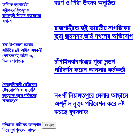
বরণ ও পিঠা উৎসব অনুষ্ঠিত
হাদিকে হত্যাচেষ্টা
স্বীকারোক্তিমূলক
জবানবন্দি দিলেন ‎ফয়সালের
বাবা-মা
রাজশাহীতে দুই ভারতীয় নাগরিকের
ভুয়া জন্মসনদ,জমি দখলের অভিযোগ
বাঘা উপজেলা সমবায়
সমিতির দুই অফিস সহকারী
কোকেনসহ আটক ৩,
চাঁপাইনবাবগঞ্জের পূজা মন্ডপ
ডিলার পলাতক
পরিদর্শন করেন আনসার কর্মকর্তা
বৈষম্যবিরোধী মেডিকেল
টেকনোলজি ও ফার্মেসি
নওগাঁ নিয়ামতপুরে মেলার আড়ালে
ছাত্র সংগ্রাম পরিষদের
মানববন্ধন
অশ্লীল নৃত্য পরিবেশন করে নষ্ট
করছে যুবসমাজ
বলিউডে নারীদের অবস্থান
সব খবর
নিয়ে মুখ খুললেন কাজল