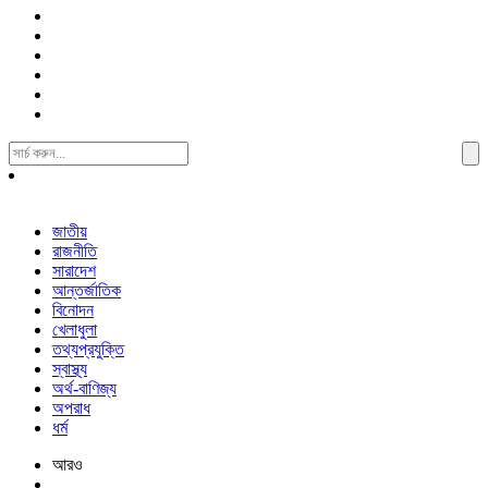
Search
For:
জাতীয়
রাজনীতি
সারাদেশ
আন্তর্জাতিক
বিনোদন
খেলাধুলা
তথ্যপ্রযুক্তি
স্বাস্থ্য
অর্থ-বাণিজ্য
অপরাধ
ধর্ম
আরও