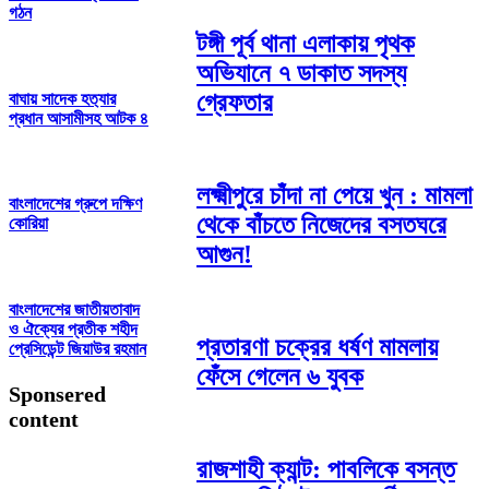
গঠন
টঙ্গী পূর্ব থানা এলাকায় পৃথক
অভিযানে ৭ ডাকাত সদস্য
গ্রেফতার
বাঘায় সাদেক হত‍্যার
প্রধান আসামীসহ আটক ৪
লক্ষ্মীপুরে চাঁদা না পেয়ে খুন : মামলা
বাংলাদেশের গ্রুপে দক্ষিণ
থেকে বাঁচতে নিজেদের বসতঘরে
কোরিয়া
আগুন!
বাংলাদেশের জাতীয়তাবাদ
ও ঐক্যের প্রতীক শহীদ
প্রতারণা চক্রের ধর্ষণ মামলায়
প্রেসিডেন্ট জিয়াউর রহমান
ফেঁসে গেলেন ৬ যুবক
Sponsered
content
রাজশাহী ক্যান্ট: পাবলিকে বসন্ত