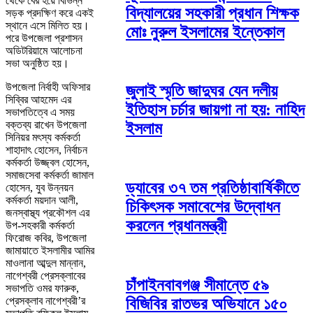
থেকে বের হয়ে বিভিন্ন
বিদ্যালয়ের সহকারী প্রধান শিক্ষক
সড়ক প্রদক্ষিণ করে একই
স্থানে এসে মিলিত হয়।
মোঃ নুরুল ইসলামের ইন্তেকাল
পরে উপজেলা প্রশাসন
অডিটরিয়ামে আলোচনা
সভা অনুষ্ঠিত হয়।
উপজেলা নির্বাহী অফিসার
জুলাই স্মৃতি জাদুঘর যেন দলীয়
সিব্বির আহমেদ এর
ইতিহাস চর্চার জায়গা না হয়: নাহিদ
সভাপতিত্বে এ সময়
বক্তব্য রাখেন উপজেলা
ইসলাম
সিনিয়র মৎস্য কর্মকর্তা
শাহাদাৎ হোসেন, নির্বাচন
কর্মকর্তা উজ্জ্বল হোসেন,
সমাজসেবা কর্মকর্তা জামাল
ড্যাবের ৩৭ তম প্রতিষ্ঠাবার্ষিকীতে
হোসেন, যুব উন্নয়ন
কর্মকর্তা ময়দান আলী,
চিকিৎসক সমাবেশের উদ্বোধন
জনস্বাস্থ্য প্রকৌশল এর
করলেন প্রধানমন্ত্রী
উপ-সহকারী কর্মকর্তা
ফিরোজ কবির, উপজেলা
জামায়াতে ইসলামীর আমির
মাওলানা আব্দুল মান্নান,
নাগেশ্বরী প্রেসক্লাবের
চাঁপাইনবাবগঞ্জ সীমান্তে ৫৯
সভাপতি ওমর ফারুক,
প্রেসক্লাব নাগেশ্বরী’র
বিজিবির রাতভর অভিযানে ১৫০