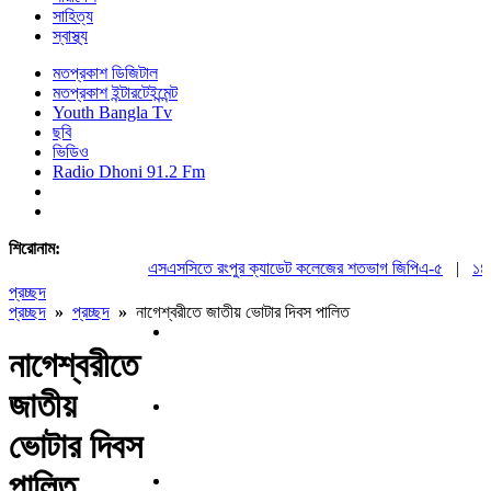
সাহিত্য
স্বাস্থ্য
মতপ্রকাশ ডিজিটাল
মতপ্রকাশ ইন্টারটেইন্মেন্ট
Youth Bangla Tv
ছবি
ভিডিও
Radio Dhoni 91.2 Fm
শিরোনাম:
এসএসসিতে রংপুর ক্যাডেট কলেজের শতভাগ জিপিএ-৫
|
১৪৪ ধা
প্রচ্ছদ
প্রচ্ছদ
»
প্রচ্ছদ
»
নাগেশ্বরীতে জাতীয় ভোটার দিবস পালিত
নাগেশ্বরীতে
জাতীয়
ভোটার দিবস
পালিত