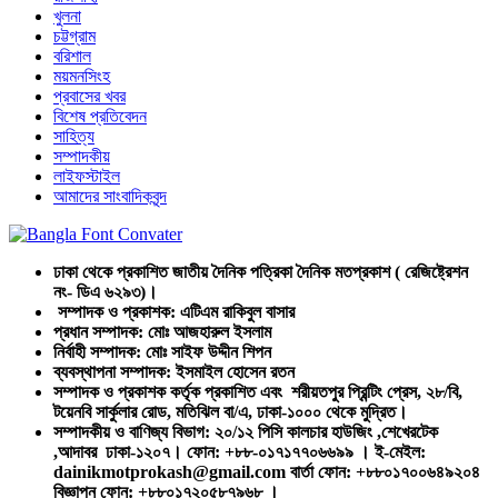
খুলনা
চট্টগ্রাম
বরিশাল
ময়মনসিংহ
প্রবাসের খবর
বিশেষ প্রতিবেদন
সাহিত্য
সম্পাদকীয়
লাইফস্টাইল
আমাদের সাংবাদিকবৃন্দ
ঢাকা থেকে প্রকাশিত জাতীয় দৈনিক পত্রিকা দৈনিক মতপ্রকাশ ( রেজিষ্ট্রেশন
নং- ডিএ ৬২৯৩)।
সম্পাদক ও প্রকাশক: এটিএম রাকিবুল বাসার
প্রধান সম্পাদক: মোঃ আজহারুল ইসলাম
নির্বাহী সম্পাদক: মোঃ সাইফ উদ্দীন শিপন
ব্যবস্থাপনা সম্পাদক: ইসমাইল হোসেন রতন
সম্পাদক ও প্রকাশক কর্তৃক প্রকাশিত এবং শরীয়তপুর প্রিন্টিং প্রেস, ২৮/বি,
টয়েনবি সার্কুলার রোড, মতিঝিল বা/এ, ঢাকা-১০০০ থেকে মুদ্রিত।
সম্পাদকীয় ও বাণিজ্য বিভাগ: ২০/১২ পিসি কালচার হাউজিং ,শেখেরটেক
,আদাবর ঢাকা-১২০৭। ফোন: +৮৮-০১৭১৭৭০৬৬৯৯ । ই-মেইল:
dainikmotprokash@gmail.com বার্তা ফোন: +৮৮০১৭০০৬৪৯২০৪
বিজ্ঞাপন ফোন: +৮৮০১৭২০৫৮৭৯৬৮ ।