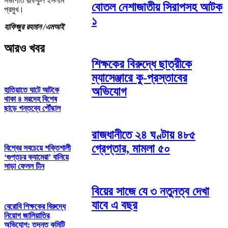
সভাপতি রফিকুল ইসলাম
বোতল নেশাজাতীয় সিরাপসহ আটক
প্রমুখ।
১
হাফিজুর রহমান /এমআই
আরও খবর
শিক্ষকের বিরুদ্ধে ছাত্রীকে
ম্যাসেঞ্জারে কু-প্রস্তাবের
অভিযোগ
হাতিয়াতে ঘাটে আটকে
থাকা ৪ মরদেহ বিশেষ
ছাড়ে গন্তব্যে পৌঁছাল
রাজধানীতে ২৪ ঘণ্টায় ৪৮৫
গ্রেপ্তার, মামলা ৫০
বিশ্বের সবচেয়ে শক্তিশালী
‘গুপ্তচর ক্যামেরা’ বানিয়ে
সাড়া ফেলল চীন
বিয়ের সাজে যে ৩ নতুনত্ব দেখা
যাবে এ বছর
বেরোবি শিক্ষকের বিরুদ্ধে
নিয়োগ জালিয়াতির
অভিযোগ: তদন্ত কমিটি