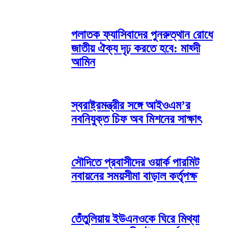
পলাতক ফ্যাসিবাদের পুনরুত্থান রোধে
জাতীয় ঐক্য দৃঢ় করতে হবে: মাহ্দী
আমিন
স্বরাষ্ট্রমন্ত্রীর সঙ্গে আইওএম’র
নবনিযুক্ত চিফ অব মিশনের সাক্ষাৎ
সৌদিতে প্রবাসীদের ওয়ার্ক পারমিট
নবায়নের সময়সীমা বাড়াল কর্তৃপক্ষ
তেঁতুলিয়ায় ইউএনওকে ঘিরে মিথ্যা