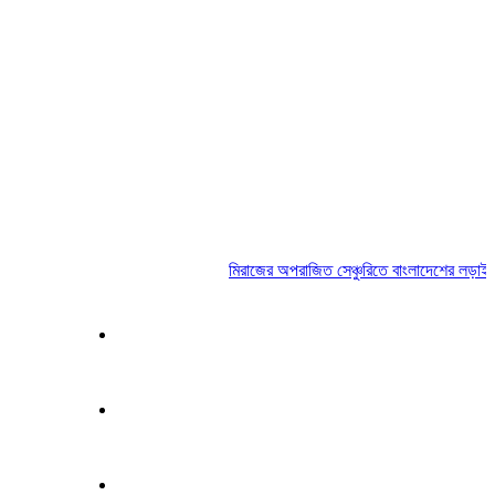
মিরাজের অপরাজিত সেঞ্চুরিতে বাংলাদেশের লড়াই
|
ঢ