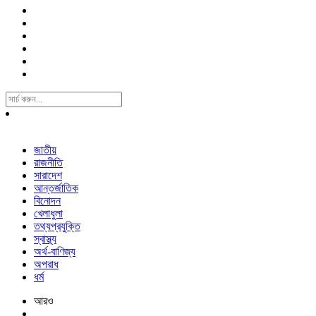
Search
For:
জাতীয়
রাজনীতি
সারাদেশ
আন্তর্জাতিক
বিনোদন
খেলাধুলা
তথ্যপ্রযুক্তি
স্বাস্থ্য
অর্থ-বাণিজ্য
অপরাধ
ধর্ম
আরও