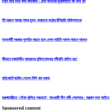
চতুর্থ বিয়ে নিয়ে কথা কাটাকাটি : ছোট ভাইয়ের ছুরিকাঘাতে বড় ভাই খুন
ইট মারলে আমরা পাথর ছুড়ব, ভারতকে কঠোর হুঁশিয়ারি পাকিস্তানের
অন্তর্বর্তী সরকার পুনর্গঠন করতে হলে যেসব আইনি প্রশ্ন সামনে আসবে
কীভাবে তাজউদ্দীন আহমদের মুক্তিযোদ্ধার স্বীকৃতি বাতিল হয়?
হাইকোর্টে জামিন পেলেন লিপি খান ভরসা
ভূরুঙ্গামারীতে ‘নৌকা ঝুলিয়ে প্রচারণা’, আওয়ামী লীগ কর্মী গ্রেপ্তার : সন্ত্রাস দমন আইনে
Sponsered content