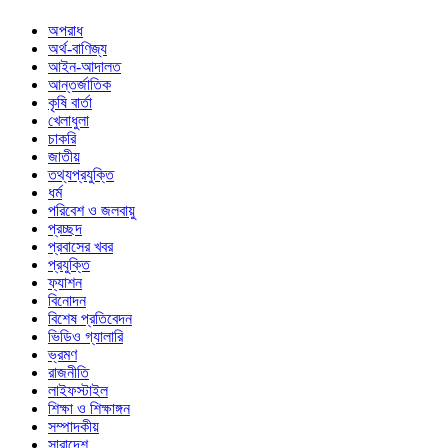
অপরাধ
অর্থ-বাণিজ্য
আইন-আদালত
আন্তর্জাতিক
কৃষি বার্তা
খেলাধুলা
চাকরি
জাতীয়
তথ্যপ্রযুক্তি
ধর্ম
পরিবেশ ও জলবায়ু
প্রচ্ছদ
প্রবাসের খবর
প্রযুক্তি
ফ্যাশন
বিনোদন
বিশেষ প্রতিবেদন
ভিডিও গ্যালারি
ভ্রমণ
রাজনীতি
লাইফস্টাইল
শিক্ষা ও শিক্ষাঙ্গন
সম্পাদকীয়
সারাদেশ