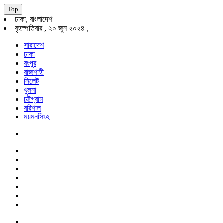
Top
ঢাকা, বাংলাদেশ
বৃহস্পতিবার , ২০ জুন ২০২৪ ,
সারাদেশ
ঢাকা
রংপুর
রাজশাহী
সিলেট
খুলনা
চট্টগ্রাম
বরিশাল
ময়মনসিংহ