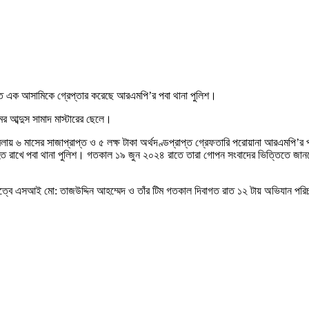
প্ত এক আসামিকে গ্রেপ্তার করেছে আরএমপি’র পবা থানা পুলিশ।
ের আব্দুস সামাদ মাস্টারের ছেলে।
ামলায় ৬ মাসের সাজাপ্রাপ্ত ও ৫ লক্ষ টাকা অর্থদণ্ডপ্রাপ্ত গ্রেফতারি পরোয়ানা আরএমপি’র 
াহত রাখে পবা থানা পুলিশ। গতকাল ১৯ জুন ২০২৪ রাতে তারা গোপন সংবাদের ভিত্তিতে জা
েতৃত্বে এসআই মো: তাজউদ্দিন আহম্মেদ ও তাঁর টিম গতকাল দিবাগত রাত ১২ টায় অভিযান পর