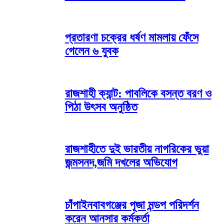
প্রতারণা চক্রের ধর্ষণ মামলায় ফেঁসে
গেলেন ৬ যুবক
রাজশাহী ক্যান্ট: পাবলিকে বসন্ত বরণ ও
পিঠা উৎসব অনুষ্ঠিত
রাজশাহীতে দুই ভারতীয় নাগরিকের ভুয়া
জন্মসনদ,জমি দখলের অভিযোগ
চাঁপাইনবাবগঞ্জের পূজা মন্ডপ পরিদর্শন
করেন আনসার কর্মকর্তা