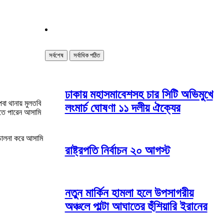
সর্বশেষ
সর্বাধিক পঠিত
ঢাকায় মহাসমাবেশসহ চার সিটি অভিমুখে
পবা থানায় মুলতবি
লংমার্চ ঘোষণা ১১ দলীয় ঐক্যের
নতে পারেন আসামি
িচালনা করে আসামি
রাষ্ট্রপতি নির্বাচন ২০ আগস্ট
নতুন মার্কিন হামলা হলে উপসাগরীয়
অঞ্চলে পাল্টা আঘাতের হুঁশিয়ারি ইরানের