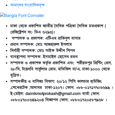
আমাদের সাংবাদিকবৃন্দ
ঢাকা থেকে প্রকাশিত জাতীয় দৈনিক পত্রিকা দৈনিক মতপ্রকাশ (
রেজিষ্ট্রেশন নং- ডিএ ৬২৯৩)।
সম্পাদক ও প্রকাশক: এটিএম রাকিবুল বাসার
প্রধান সম্পাদক: মোঃ আজহারুল ইসলাম
নির্বাহী সম্পাদক: মোঃ সাইফ উদ্দীন শিপন
ব্যবস্থাপনা সম্পাদক: ইসমাইল হোসেন রতন
সম্পাদক ও প্রকাশক কর্তৃক প্রকাশিত এবং শরীয়তপুর প্রিন্টিং প্রেস,
২৮/বি, টয়েনবি সার্কুলার রোড, মতিঝিল বা/এ, ঢাকা-১০০০ থেকে
মুদ্রিত।
সম্পাদকীয় ও বাণিজ্য বিভাগ: ২০/১২ পিসি কালচার হাউজিং
,শেখেরটেক ,আদাবর ঢাকা-১২০৭। ফোন: +৮৮-০১৭১৭৭০৬৬৯৯ ।
ই-মেইল: dainikmotprokash@gmail.com বার্তা ফোন:
+৮৮০১৭০০৬৪৯২০৪ বিজ্ঞাপন ফোন: +৮৮০১৭২০৫৮৭৯৬৮ ।