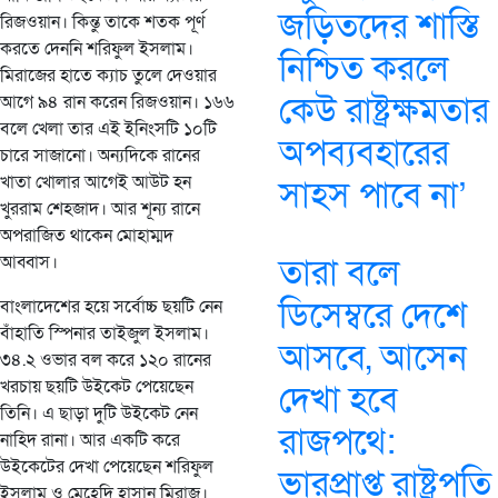
জড়িতদের শাস্তি
রিজওয়ান। কিন্তু তাকে শতক পূর্ণ
করতে দেননি শরিফুল ইসলাম।
নিশ্চিত করলে
মিরাজের হাতে ক্যাচ তুলে দেওয়ার
কেউ রাষ্ট্রক্ষমতার
আগে ৯৪ রান করেন রিজওয়ান। ১৬৬
বলে খেলা তার এই ইনিংসটি ১০টি
অপব্যবহারের
চারে সাজানো। অন্যদিকে রানের
খাতা খোলার আগেই আউট হন
সাহস পাবে না’
খুররাম শেহজাদ। আর শূন্য রানে
অপরাজিত থাকেন মোহাম্মদ
আব্বাস।
তারা বলে
ডিসেম্বরে দেশে
বাংলাদেশের হয়ে সর্বোচ্চ ছয়টি নেন
বাঁহাতি স্পিনার তাইজুল ইসলাম।
আসবে, আসেন
৩৪.২ ওভার বল করে ১২০ রানের
খরচায় ছয়টি উইকেট পেয়েছেন
দেখা হবে
তিনি। এ ছাড়া দুটি উইকেট নেন
রাজপথে:
নাহিদ রানা। আর একটি করে
উইকেটের দেখা পেয়েছেন শরিফুল
ভারপ্রাপ্ত রাষ্ট্রপতি
ইসলাম ও মেহেদি হাসান মিরাজ।