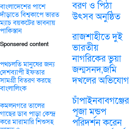
বরণ ও পিঠা
বাংলাদেশের পাশে
দাঁড়াতে বিশ্বকাপে ভারত
উৎসব অনুষ্ঠিত
ম্যাচ বয়কটের ভাবনায়
পাকিস্তান
রাজশাহীতে দুই
Sponsered content
ভারতীয়
নাগরিকের ভুয়া
পথচলতি মানুষের জন্য
জন্মসনদ,জমি
দেশব্যাপী ইফতার
দখলের অভিযোগ
সামগ্রী বিতরণ করছে
বাংলালিংক
চাঁপাইনবাবগঞ্জের
কমলনগরে তালের
পূজা মন্ডপ
গাছের ডাব পাড়া কেন্দ্র
পরিদর্শন করেন
করে মারামারি শিশুসহ