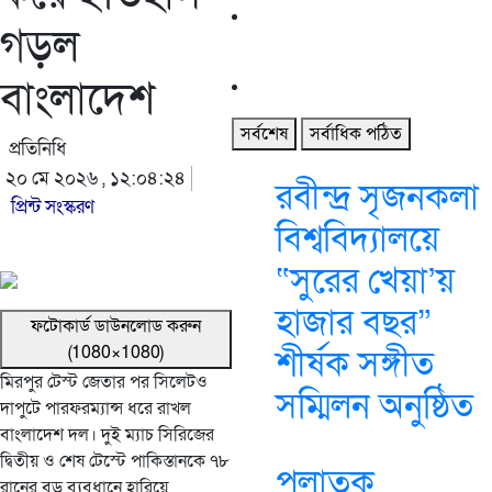
গড়ল
বাংলাদেশ
সর্বশেষ
সর্বাধিক পঠিত
প্রতিনিধি
২০ মে ২০২৬ , ১২:০৪:২৪
রবীন্দ্র সৃজনকলা
প্রিন্ট সংস্করণ
বিশ্ববিদ্যালয়ে
“সুরের খেয়া’য়
হাজার বছর”
ফটোকার্ড ডাউনলোড করুন
(1080×1080)
শীর্ষক সঙ্গীত
মিরপুর টেস্ট জেতার পর সিলেটও
সম্মিলন অনুষ্ঠিত
দাপুটে পারফরম্যান্স ধরে রাখল
বাংলাদেশ দল। দুই ম্যাচ সিরিজের
দ্বিতীয় ও শেষ টেস্টে পাকিস্তানকে ৭৮
পলাতক
রানের বড় ব্যবধানে হারিয়ে