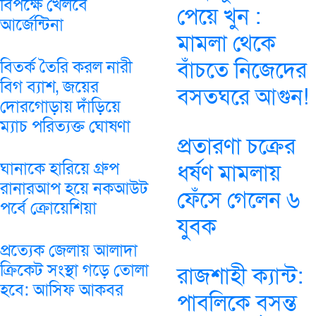
বিপক্ষে খেলবে
পেয়ে খুন :
আর্জেন্টিনা
মামলা থেকে
বাঁচতে নিজেদের
বিতর্ক তৈরি করল নারী
বিগ ব্যাশ, জয়ের
বসতঘরে আগুন!
দোরগোড়ায় দাঁড়িয়ে
ম্যাচ পরিত্যক্ত ঘোষণা
প্রতারণা চক্রের
ঘানাকে হারিয়ে গ্রুপ
ধর্ষণ মামলায়
রানারআপ হয়ে নকআউট
ফেঁসে গেলেন ৬
পর্বে ক্রোয়েশিয়া
যুবক
প্রত্যেক জেলায় আলাদা
ক্রিকেট সংস্থা গড়ে তোলা
রাজশাহী ক্যান্ট:
হবে: আসিফ আকবর
পাবলিকে বসন্ত