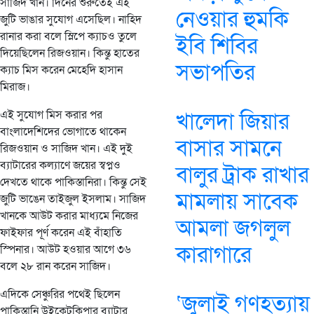
সাজিদ খান। দিনের শুরুতেই এই
নেওয়ার হুমকি
জুটি ভাঙার সুযোগ এসেছিল। নাহিদ
রানার করা বলে স্লিপে ক্যাচও তুলে
ইবি শিবির
দিয়েছিলেন রিজওয়ান। কিন্তু হাতের
সভাপতির
ক্যাচ মিস করেন মেহেদি হাসান
মিরাজ।
এই সুযোগ মিস করার পর
খালেদা জিয়ার
বাংলাদেশিদের ভোগাতে থাকেন
বাসার সামনে
রিজওয়ান ও সাজিদ খান। এই দুই
ব্যাটারের কল্যাণে জয়ের স্বপ্নও
বালুর ট্রাক রাখার
দেখতে থাকে পাকিস্তানিরা। কিন্তু সেই
মামলায় সাবেক
জুটি ভাঙেন তাইজুল ইসলাম। সাজিদ
খানকে আউট করার মাধ্যমে নিজের
আমলা জগলুল
ফাইফার পূর্ণ করেন এই বাঁহাতি
কারাগারে
স্পিনার। আউট হওয়ার আগে ৩৬
বলে ২৮ রান করেন সাজিদ।
এদিকে সেঞ্চুরির পথেই ছিলেন
‘জুলাই গণহত্যায়
পাকিস্তানি উইকেটকিপার ব্যাটার