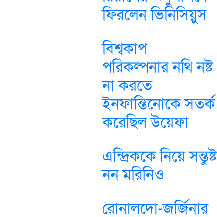
ফিরলেন ভিনিসিয়ুস
বিশ্বকাপ
পরিকল্পনার নথি নষ্ট
না করতে
ইনফান্তিনোকে সতর্ক
করেছিল উয়েফা
এন্দ্রিককে নিয়ে সন্তুষ্ট
নন মরিনিও
রোনালদো-জর্জিনার