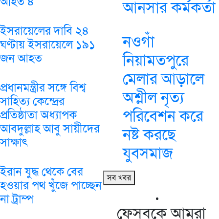
আহত ৪
আনসার কর্মকর্তা
ইসরায়েলের দাবি ২৪
নওগাঁ
ঘণ্টায় ইসরায়েলে ১৯১
নিয়ামতপুরে
জন আহত
মেলার আড়ালে
প্রধানমন্ত্রীর সঙ্গে বিশ্ব
অশ্লীল নৃত্য
সাহিত্য কেন্দ্রের
পরিবেশন করে
প্রতিষ্ঠাতা অধ্যাপক
আবদুল্লাহ আবু সায়ীদের
নষ্ট করছে
সাক্ষাৎ
যুবসমাজ
ইরান যুদ্ধ থেকে বের
সব খবর
হওয়ার পথ খুঁজে পাচ্ছেন
না ট্রাম্প
ফেসবুকে আমরা