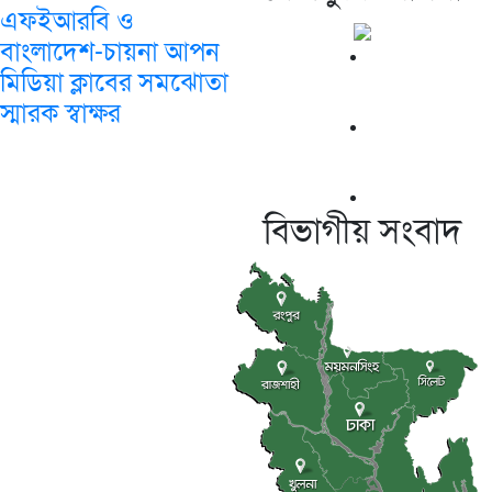
এফইআরবি ও
বাংলাদেশ-চায়না আপন
মিডিয়া ক্লাবের সমঝোতা
স্মারক স্বাক্ষর
বিভাগীয় সংবাদ