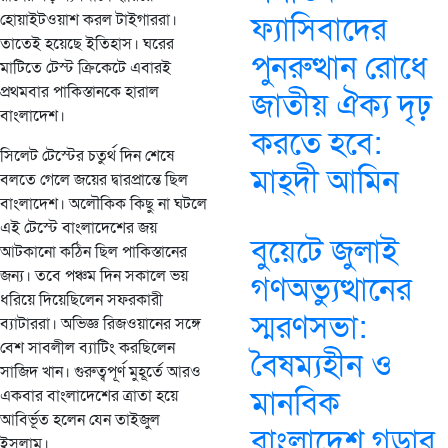
হোয়াইটওয়াশ করল টাইগাররা।
ফ্যাসিবাদের
তাতেই হয়েছে ইতিহাস। ঘরের
পুনরুত্থান রোধে
মাটিতে টেস্ট ক্রিকেটে এবারই
প্রথমবার পাকিস্তানকে হারাল
জাতীয় ঐক্য দৃঢ়
বাংলাদেশ।
করতে হবে:
সিলেট টেস্টের চতুর্থ দিন শেষে
মাহ্দী আমিন
বলতে গেলে জয়ের দ্বারপ্রান্তে ছিল
বাংলাদেশ। অলৌকিক কিছু না ঘটলে
এই টেস্টে বাংলাদেশের জয়
বুয়েটে জুলাই
আটকানো কঠিন ছিল পাকিস্তানের
জন্য। তবে পঞ্চম দিন সকালে ভয়
গণঅভ্যুত্থানের
ধরিয়ে দিয়েছিলেন সফরকারী
স্মরণসভা:
ব্যাটাররা। অভিজ্ঞ রিজওয়ানের সঙ্গে
বেশ সাবলীল ব্যাটিং করছিলেন
বৈষম্যহীন ও
সাজিদ খান। গুরুত্বপূর্ণ মুহূর্তে আরও
মানবিক
একবার বাংলাদেশের ত্রাতা হয়ে
আবির্ভূত হলেন যেন তাইজুল
বাংলাদেশ গড়ার
ইসলাম।