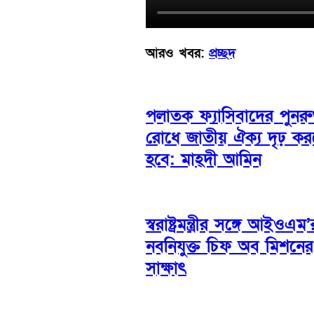
আরও খবর:
প্রচ্ছদ
পলাতক ফ্যাসিবাদের পুনরুত
রোধে জাতীয় ঐক্য দৃঢ় ক
হবে: মাহ্দী আমিন
স্বরাষ্ট্রমন্ত্রীর সঙ্গে আইওএম’
নবনিযুক্ত চিফ অব মিশনের
সাক্ষাৎ