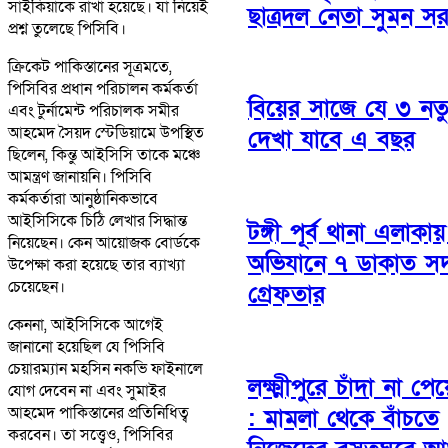
সাইকিয়াকে রাখা হয়েছে। যা নিয়েই
ছাত্রদল নেতা সুমন স
প্রশ্ন তুলেছে পিসিবি।
ক্রিকেট পাকিস্তানের সূত্রমতে,
পিসিবির প্রধান পরিচালন কর্মকর্তা
বিয়ের সাজে যে ৩ নতুন
এবং টুর্নামেন্ট পরিচালক সমীর
আহমেদ সৈয়দ স্টেডিয়ামে উপস্থিত
দেখা যাবে এ বছর
ছিলেন, কিন্তু আইসিসি তাকে মঞ্চে
আমন্ত্রণ জানায়নি। পিসিবি
কর্মকর্তারা আনুষ্ঠানিকভাবে
আইসিসিকে চিঠি লেখার সিদ্ধান্ত
টঙ্গী পূর্ব থানা এলাকা
নিয়েছেন। কেন আয়োজক বোর্ডকে
অভিযানে ৭ ডাকাত সদ
উপেক্ষা করা হয়েছে তার ব্যাখ্যা
চেয়েছেন।
গ্রেফতার
কেননা, আইসিসিকে আগেই
জানানো হয়েছিল যে পিসিবি
চেয়ারম্যান মহসিন নকভি ফাইনালে
লক্ষ্মীপুরে চাঁদা না পে
যোগ দেবেন না এবং সুমাইর
আহমেদ পাকিস্তানের প্রতিনিধিত্ব
: মামলা থেকে বাঁচতে
করবেন। তা সত্ত্বেও, পিসিবির