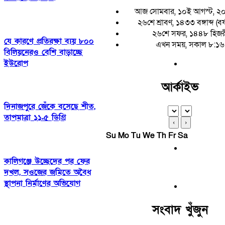
আজ সোমবার, ১০ই আগস্ট, ২
২৬শে শ্রাবণ, ১৪৩৩ বঙ্গাব্দ (বর
২৬শে সফর, ১৪৪৮ হিজর
যে কারণে প্রতিরক্ষা ব্যয় ৮০০
এখন সময়, সকাল ৮:১৬
বিলিয়নেরও বেশি বাড়াচ্ছে
ইউরোপ
আর্কাইভ
দিনাজপুরে জেঁকে বসেছে শীত,
তাপমাত্রা ১১.৫ ডিগ্রি
‹
›
Su
Mo
Tu
We
Th
Fr
Sa
কালিগঞ্জে উচ্ছেদের পর ফের
দখল, সওজের জমিতে অবৈধ
স্থাপনা নির্মাণের অভিযোগ
সংবাদ খুঁজুন