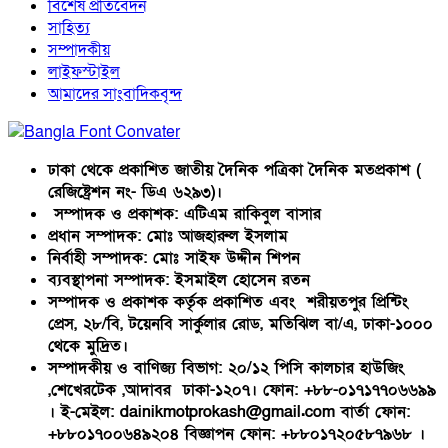
বিশেষ প্রতিবেদন
সাহিত্য
সম্পাদকীয়
লাইফস্টাইল
আমাদের সাংবাদিকবৃন্দ
ঢাকা থেকে প্রকাশিত জাতীয় দৈনিক পত্রিকা দৈনিক মতপ্রকাশ (
রেজিষ্ট্রেশন নং- ডিএ ৬২৯৩)।
সম্পাদক ও প্রকাশক: এটিএম রাকিবুল বাসার
প্রধান সম্পাদক: মোঃ আজহারুল ইসলাম
নির্বাহী সম্পাদক: মোঃ সাইফ উদ্দীন শিপন
ব্যবস্থাপনা সম্পাদক: ইসমাইল হোসেন রতন
সম্পাদক ও প্রকাশক কর্তৃক প্রকাশিত এবং শরীয়তপুর প্রিন্টিং
প্রেস, ২৮/বি, টয়েনবি সার্কুলার রোড, মতিঝিল বা/এ, ঢাকা-১০০০
থেকে মুদ্রিত।
সম্পাদকীয় ও বাণিজ্য বিভাগ: ২০/১২ পিসি কালচার হাউজিং
,শেখেরটেক ,আদাবর ঢাকা-১২০৭। ফোন: +৮৮-০১৭১৭৭০৬৬৯৯
। ই-মেইল: dainikmotprokash@gmail.com বার্তা ফোন:
+৮৮০১৭০০৬৪৯২০৪ বিজ্ঞাপন ফোন: +৮৮০১৭২০৫৮৭৯৬৮ ।