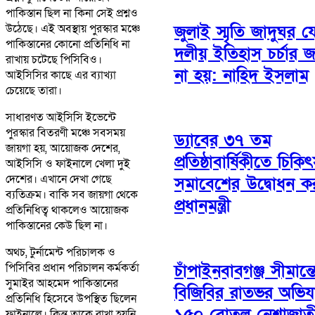
পাকিস্তান ছিল না কিনা সেই প্রশ্নও
জুলাই স্মৃতি জাদুঘর য
উঠেছে। এই অবস্থায় পুরস্কার মঞ্চে
পাকিস্তানের কোনো প্রতিনিধি না
দলীয় ইতিহাস চর্চার জ
রাখায় চটেছে পিসিবিও।
না হয়: নাহিদ ইসলাম
আইসিসির কাছে এর ব্যাখ্যা
চেয়েছে তারা।
সাধারণত আইসিসি ইভেন্টে
পুরস্কার বিতরণী মঞ্চে সবসময়
ড্যাবের ৩৭ তম
জায়গা হয়, আয়োজক দেশের,
প্রতিষ্ঠাবার্ষিকীতে চিক
আইসিসি ও ফাইনালে খেলা দুই
দেশের। এখানে দেখা গেছে
সমাবেশের উদ্বোধন ক
ব্যতিক্রম। বাকি সব জায়গা থেকে
প্রধানমন্ত্রী
প্রতিনিধিত্ব থাকলেও আয়োজক
পাকিস্তানের কেউ ছিল না।
অথচ, টুর্নামেন্ট পরিচালক ও
পিসিবির প্রধান পরিচালন কর্মকর্তা
চাঁপাইনবাবগঞ্জ সীমান্
সুমাইর আহমেদ পাকিস্তানের
বিজিবির রাতভর অভিয
প্রতিনিধি হিসেবে উপস্থিত ছিলেন
১৫০ বোতল নেশাজাত
ফাইনালে। কিন্তু তাকে রাখা হয়নি