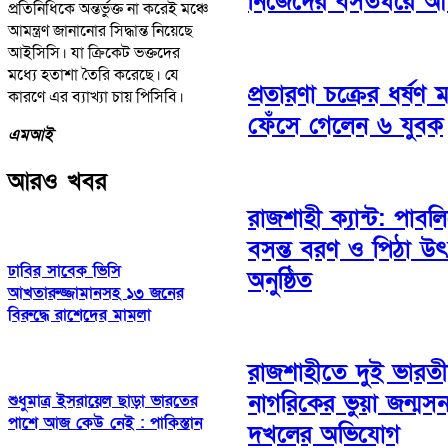
নিজেদের বসতঘরে আগ
প্রতিনিধিকে অন্তর্ভুক্ত না করেই মঞ্চে
আমন্ত্রণ জানানোর সিদ্ধান্ত নিয়েছে
আইসিসি। যা ক্রিকেট ভক্তদের
মধ্যে হতাশা তৈরি করেছে। যে
প্রতারণা চক্রের ধর্ষণ 
কারণে এর ব্যাখ্যা চায় পিসিবি।
ফেঁসে গেলেন ৬ যুবক
এমআই
আরও খবর
রাজশাহী ক্যান্ট: পাবল
বসন্ত বরণ ও পিঠা উ
ঢাবির সাবেক ভিসি
অনুষ্ঠিত
আখতারুজ্জামানসহ ১৩ জনের
বিরুদ্ধে রাশেদের মামলা
রাজশাহীতে দুই ভারত
নাগরিকের ভুয়া জন্মস
শুধুমাত্র ইসরায়েল ছাড়া ভারতের
পাশে আজ কেউ নেই : পাকিস্তান
দখলের অভিযোগ