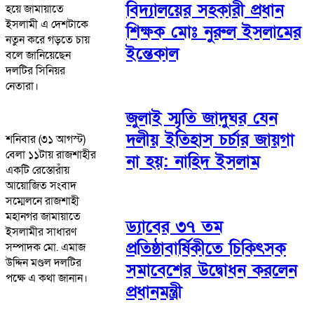
বিদ্যালয়ের সহকারী প্রধান
হয়ে জামায়াতে
ইসলামী এ দেশটাকে
শিক্ষক মোঃ নুরুল ইসলামের
নতুন করে গড়তে চায়
ইন্তেকাল
বলে জানিয়েছেন
দলটির সিনিয়র
নেতারা।
জুলাই স্মৃতি জাদুঘর যেন
দলীয় ইতিহাস চর্চার জায়গা
শনিবার (৩১ আগস্ট)
বেলা ১১টায় রাজশাহীর
না হয়: নাহিদ ইসলাম
একটি রেস্তোরাঁয়
আয়োজিত সংবাদ
সম্মেলনে রাজশাহী
মহানগর জামায়াতে
ড্যাবের ৩৭ তম
ইসলামীর সাধারণ
প্রতিষ্ঠাবার্ষিকীতে চিকিৎসক
সম্পাদক মো. এমাজ
উদ্দিন মণ্ডল দলটির
সমাবেশের উদ্বোধন করলেন
পক্ষে এ কথা জানান।
প্রধানমন্ত্রী