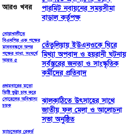
আরও খবর
পারমিট নবায়নের সময়সীমা
বাড়াল কর্তৃপক্ষ
নোয়াখালীতে
বিএনপির এক পক্ষের
তেঁতুলিয়ায় ইউএনওকে ঘিরে
মানববন্ধনে অপর
মিথ্যা অপবাদ ও হয়রানী ঘটনায়
পক্ষের বাধা, সংঘর্ষে
আহত ৫
সর্বস্তরের জনতা ও সাংস্কৃতিক
কর্মীদের প্রতিবাদ
প্রথমবারের মতো
মিষ্টি ভুট্টা চাষ করে
সোহেলের অবিশ্বাস্য
ঝালকাঠিতে উৎসাহের সাথে
চমক
জাতীয় ফল মেলা ও আলোচনা
সভা অনুষ্ঠিত
ম্যাচসেরার রেকর্ড