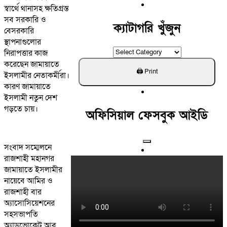
For:
স্বার্থে থানাসহ ক্ষতিগ্রস্ত
সব সরকারি ও
ক্যাটাগরি খুঁজুন
বেসরকারি
স্থাপনাগুলোর
ক্যাটাগরি
নিরাপত্তার কাজ
খুঁজুন
করেছেন জামায়াতে
ইসলামীর নেতাকর্মীরা।
কারণ জামায়াতে
ইসলামী নতুন দেশ
গড়তে চায়।
অফিসিয়াল ফেসবুক আইডি
সংবাদ সম্মেলনে
রাজশাহী মহানগর
জামায়াতে ইসলামীর
নায়েবে আমির ও
রাজশাহী বার
অ্যাসোসিয়েশনের
সহসভাপতি
অ্যাডভোকেট আবু