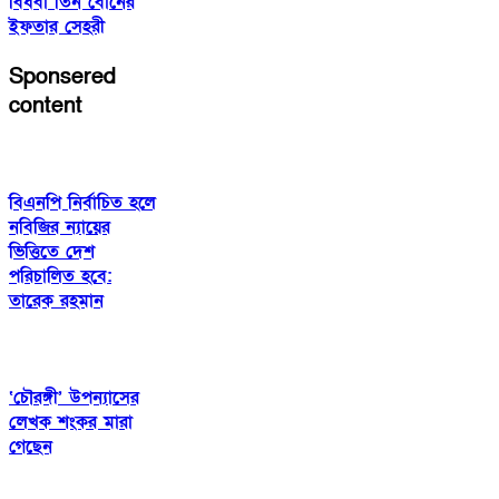
বিধবা তিন বোনের
ইফতার সেহরী
Sponsered
content
বিএনপি নির্বাচিত হলে
নবিজির ন্যায়ের
ভিত্তিতে দেশ
পরিচালিত হবে:
তারেক রহমান
‘চৌরঙ্গী’ উপন্যাসের
লেখক শংকর মারা
গেছেন