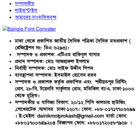
সম্পাদকীয়
লাইফস্টাইল
আমাদের সাংবাদিকবৃন্দ
ঢাকা থেকে প্রকাশিত জাতীয় দৈনিক পত্রিকা দৈনিক মতপ্রকাশ (
রেজিষ্ট্রেশন নং- ডিএ ৬২৯৩)।
সম্পাদক ও প্রকাশক: এটিএম রাকিবুল বাসার
প্রধান সম্পাদক: মোঃ আজহারুল ইসলাম
নির্বাহী সম্পাদক: মোঃ সাইফ উদ্দীন শিপন
ব্যবস্থাপনা সম্পাদক: ইসমাইল হোসেন রতন
সম্পাদক ও প্রকাশক কর্তৃক প্রকাশিত এবং শরীয়তপুর প্রিন্টিং
প্রেস, ২৮/বি, টয়েনবি সার্কুলার রোড, মতিঝিল বা/এ, ঢাকা-১০০০
থেকে মুদ্রিত।
সম্পাদকীয় ও বাণিজ্য বিভাগ: ২০/১২ পিসি কালচার হাউজিং
,শেখেরটেক ,আদাবর ঢাকা-১২০৭। ফোন: +৮৮-০১৭১৭৭০৬৬৯৯
। ই-মেইল: dainikmotprokash@gmail.com বার্তা ফোন:
+৮৮০১৭০০৬৪৯২০৪ বিজ্ঞাপন ফোন: +৮৮০১৭২০৫৮৭৯৬৮ ।