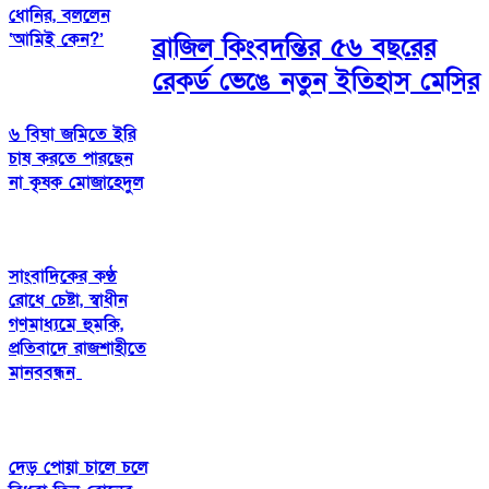
ধোনির, বললেন
‘আমিই কেন?’
ব্রাজিল কিংবদন্তির ৫৬ বছরের
রেকর্ড ভেঙে নতুন ইতিহাস মেসির
৬ বিঘা জমিতে ইরি
চাষ করতে পারছেন
না কৃষক মোজাহেদুল
সাংবাদিকের কণ্ঠ
রোধে চেষ্টা, স্বাধীন
গণমাধ্যমে হুমকি,
প্রতিবাদে রাজশাহীতে
মানববন্ধন
দেড় পোয়া চালে চলে