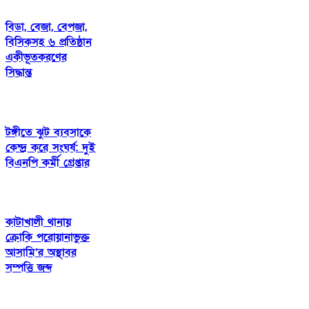
বিডা, বেজা, বেপজা,
বিসিকসহ ৬ প্রতিষ্ঠান
একীভূতকরণের
সিদ্ধান্ত
টঙ্গীতে ঝুট ব্যবসাকে
কেন্দ্র করে সংঘর্ষ: দুই
বিএনপি কর্মী গ্রেপ্তার
কাটাখালী থানায়
ক্রোকি পরোয়ানাভুক্ত
আসামি’র অস্থাবর
সম্পত্তি জব্দ