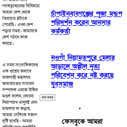
গণঅভ্যুত্থানের বিনিময়ে
আমরা দেশ থেকে
চাঁপাইনবাবগঞ্জের পূজা মন্ডপ
স্বৈরাচার হটাতে
পরিদর্শন করেন আনসার
পেরেছি। এখন দেশ
কর্মকর্তা
গড়ার সময়। জামায়াত
দেশ গঠনে কাজ
করছে।
নওগাঁ নিয়ামতপুরে মেলার
এ সময় সাংবাদিকদের
আড়ালে অশ্লীল নৃত্য
এক প্রশ্নের জবাবে
পরিবেশন করে নষ্ট করছে
রাজশাহী মহানগর
যুবসমাজ
জামায়াতের সাধারণ
সম্পাদক এমাজ উদ্দিন
মণ্ডল বলেন, কোনো
সব খবর
নিরাপরাধ মানুষই যেন
মামলায় না জড়ায়,
আমরা সেদিকে সজাগ
ফেসবুকে আমরা
দৃষ্টি রাখছি। আমরা