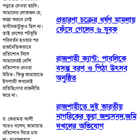
পড়তে দেওয়া হয়নি।
আমাদের লোকজন যে,
প্রতারণা চক্রের ধর্ষণ মামলায়
কান্না করবে সেই
স্বাধীনতাটুকুও ছিল না।
ফেঁসে গেলেন ৬ যুবক
তাই দেশের পটভূমি
পরিবর্তন হওয়ার পর
রাজনৈতিকভাবে
প্রতিশোধ নিলে
রাজশাহী ক্যান্ট: পাবলিকে
আমাদেরই বেশি
বসন্ত বরণ ও পিঠা উৎসব
প্রতিশোধ নেওয়া
উচিত। কিন্তু জামায়াতে
অনুষ্ঠিত
ইসলামী কখনোই
প্রতিহিংসার রাজনীতি
করে না।
রাজশাহীতে দুই ভারতীয়
নাগরিকের ভুয়া জন্মসনদ,জমি
ড. কেরামত আলী
দখলের অভিযোগ
আরও বলেন, জামায়াত
প্রতিশোধ নিতে চায়
না। ছাত্রজনতার