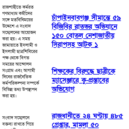
রাজশাহীতে কর্মরত
গণমাধ্যম কর্মীদের
চাঁপাইনবাবগঞ্জ সীমান্তে ৫৯
সঙ্গে মতবিনিময়ের
বিজিবির রাতভর অভিযানে
উদ্দেশে এ সংবাদ
সম্মেলনের আয়োজন
১৫০ বোতল নেশাজাতীয়
করা হয়। এ সময়
সিরাপসহ আটক ১
জামায়াতে ইসলামী ও
ইসলামী ছাত্রশিবিরের
পক্ষ থেকে বিগত
সময়ের আন্দোলন
শিক্ষকের বিরুদ্ধে ছাত্রীকে
সংগ্রাম এবং আগামী
দিনের রাজনৈতিক
ম্যাসেঞ্জারে কু-প্রস্তাবের
কর্মপরিকল্পনা সম্পর্কে
অভিযোগ
বিভিন্ন তথ্য উপস্থাপন
করা হয়।
রাজধানীতে ২৪ ঘণ্টায় ৪৮৫
সংবাদ সম্মেলনে
গ্রেপ্তার, মামলা ৫০
বক্তব্য রাখতে গিয়ে