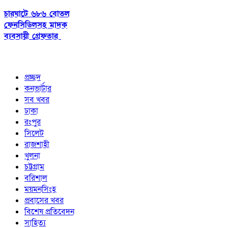
চারঘাটে ৬৮৬ বোতল
ফেনসিডিলসহ মাদক
ব্যবসায়ী গ্রেফতার
প্রচ্ছদ
কনভার্টার
সব খবর
ঢাকা
রংপুর
সিলেট
রাজশাহী
খুলনা
চট্টগ্রাম
বরিশাল
ময়মনসিংহ
প্রবাসের খবর
বিশেষ প্রতিবেদন
সাহিত্য