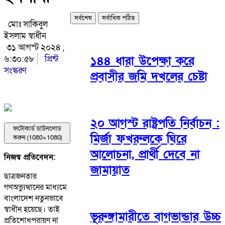
সর্বশেষ
সর্বাধিক পঠিত
মোঃ সাকিবুল
ইসলাম স্বাধীন
৩১ আগস্ট ২০২৪ ,
৬:৩০:৫৮
প্রিন্ট
১৪৪ ধারা উপেক্ষা করে
সংস্করণ
প্রবাসীর জমি দখলের চেষ্টা
২০ আগস্ট রাষ্ট্রপতি নির্বাচন :
ফটোকার্ড ডাউনলোড
মির্জা ফখরুলকে ঘিরে
করুন (1080×1080)
আলোচনা, প্রার্থী দেবে না
নিজস্ব প্রতিবেদন:
জামায়াত
ছাত্রজনতার
গণঅভ্যুত্থানের মাধ্যমে
বাংলাদেশ নতুনভাবে
স্বাধীন হয়েছে। তাই
ভূরুঙ্গামারীতে বাগভান্ডার উচ্চ
প্রতিশোধপরায়ণ না