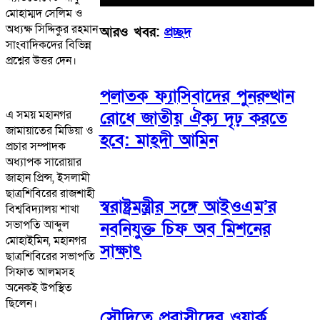
মোহাম্মদ সেলিম ও
অধ্যক্ষ সিদ্দিকুর রহমান
আরও খবর:
প্রচ্ছদ
সাংবাদিকদের বিভিন্ন
প্রশ্নের উত্তর দেন।
পলাতক ফ্যাসিবাদের পুনরুত্থান
এ সময় মহানগর
রোধে জাতীয় ঐক্য দৃঢ় করতে
জামায়াতের মিডিয়া ও
হবে: মাহ্দী আমিন
প্রচার সম্পাদক
অধ্যাপক সারোয়ার
জাহান প্রিন্স, ইসলামী
ছাত্রশিবিরের রাজশাহী
স্বরাষ্ট্রমন্ত্রীর সঙ্গে আইওএম’র
বিশ্ববিদ্যালয় শাখা
সভাপতি আব্দুল
নবনিযুক্ত চিফ অব মিশনের
মোহাইমিন, মহানগর
সাক্ষাৎ
ছাত্রশিবিরের সভাপতি
সিফাত আলমসহ
অনেকই উপস্থিত
ছিলেন।
সৌদিতে প্রবাসীদের ওয়ার্ক