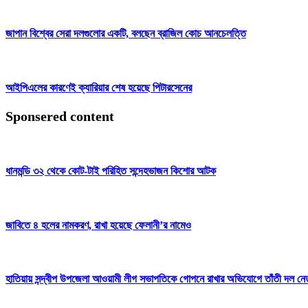
জাপান বিশ্বের সেরা দলগুলোর একটি, বলছেন ব্রাজিল কোচ আনচেলত্তি
আইপিএলের কারণেই ক্যারিয়ার শেষ হয়েছে পিটারসেনের
Sponsered content
ধানমন্ডি ৩২ থেকে কোট-টাই পরিহিত সন্দেহভাজন কিশোর আটক
জাবিতে ৪ হলের নামকরণ, রাখা হয়েছে ফেলানী’র নামেও
হাতিয়ায় সন্দ্বীপ উপজেলা আওয়ামী লীগ সভাপতিকে গোপনে রাখার অভিযোগে তাঁতী দল নেত