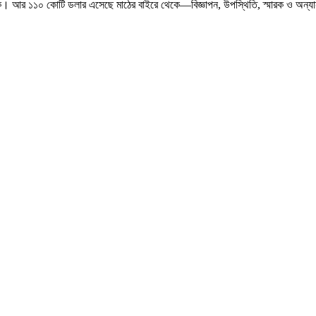
ে। আর ১১০ কোটি ডলার এসেছে মাঠের বাইরে থেকে—বিজ্ঞাপন, উপস্থিতি, স্মারক ও অন্যা