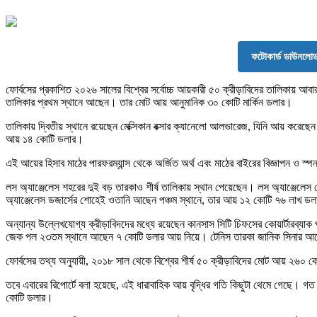
ফটোকার্ড ডাউনল
ফোর্বসের প্রকাশিত ২০২৬ সালের বিশ্বের সর্বোচ্চ আয়কারী ৫০ ক্রীড়াবিদের তালিকায় আবার
তালিকার প্রথম স্থানে আছেন। তার মোট আয় আনুমানিক ৩০ কোটি মার্কিন ডলার।
তালিকায় দ্বিতীয় স্থানে রয়েছেন মেক্সিকান বক্সার ক্যানেলো আলভারেজ, যিনি আয় করেছে
আয় ১৪ কোটি ডলার।
এই আয়ের হিসাব মাঠের পারফরম্যান্স থেকে অর্জিত অর্থ এবং মাঠের বাইরের বিজ্ঞাপন ও স্পন
লস অ্যাঞ্জেলেস শহরের দুই বড় তারকাও শীর্ষ তালিকায় স্থান পেয়েছেন। লস অ্যাঞ্জেল
অ্যাঞ্জেলেস ডজার্সের শোহেই ওতানি আছেন পঞ্চম স্থানে, তার আয় ১২ কোটি ৭৬ লাখ ড
অন্যান্য উল্লেখযোগ্য ক্রীড়াবিদদের মধ্যে রয়েছেন কানসাস সিটি চিফসের কোয়ার্টারব্
জেক পল ২৩তম স্থানে আছেন ৭ কোটি ডলার আয় নিয়ে। টেনিস তারকা জানিক সিনার আ
ফোর্বসের তথ্য অনুযায়ী, ২০১৮ সাল থেকে বিশ্বের শীর্ষ ৫০ ক্রীড়াবিদের মোট আয় ২৬
তবে এবারের রিপোর্টে বলা হয়েছে, এই ধারাবাহিক আয় বৃদ্ধির গতি কিছুটা থেমে গেছে। গ
কোটি ডলার।