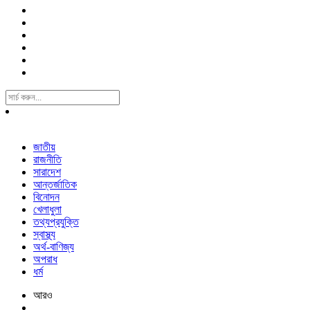
Search
For:
জাতীয়
রাজনীতি
সারাদেশ
আন্তর্জাতিক
বিনোদন
খেলাধুলা
তথ্যপ্রযুক্তি
স্বাস্থ্য
অর্থ-বাণিজ্য
অপরাধ
ধর্ম
আরও