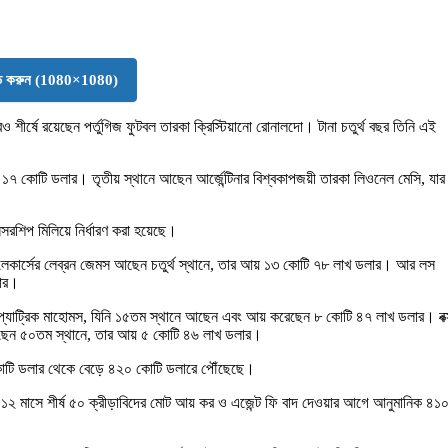
োড করুন (1080×1080)
ও শীর্ষে রয়েছেন পর্তুগিজ ফুটবল তারকা ক্রিস্টিয়ানো রোনালদো। টানা চতুর্থ বছর তিনি এই
ন ১৭ কোটি ডলার। তৃতীয় স্থানে আছেন আর্জেন্টিনার বিশ্বকাপজয়ী তারকা লিওনেল মেসি, যার
সরশিপ মিলিয়ে নির্ধারণ করা হয়েছে।
েস লেকার্সের লেব্রন জেমস আছেন চতুর্থ স্থানে, তার আয় ১৩ কোটি ৭৮ লাখ ডলার। আর লস
লার।
যাক প্যাট্রিক মাহোমস, যিনি ১৫তম স্থানে আছেন এবং আয় করেছেন ৮ কোটি ৪৭ লাখ ডলার। বক্
ছেন ৫০তম স্থানে, তার আয় ৫ কোটি ৪৬ লাখ ডলার।
০ কোটি ডলার থেকে বেড়ে ৪২০ কোটি ডলারে পৌঁছেছে।
ত ১২ মাসে শীর্ষ ৫০ ক্রীড়াবিদের মোট আয় কর ও এজেন্ট ফি বাদ দেওয়ার আগে আনুমানিক ৪১