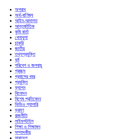
অপরাধ
অর্থ-বাণিজ্য
আইন-আদালত
আন্তর্জাতিক
কৃষি বার্তা
খেলাধুলা
চাকরি
জাতীয়
তথ্যপ্রযুক্তি
ধর্ম
পরিবেশ ও জলবায়ু
প্রচ্ছদ
প্রবাসের খবর
প্রযুক্তি
ফ্যাশন
বিনোদন
বিশেষ প্রতিবেদন
ভিডিও গ্যালারি
ভ্রমণ
রাজনীতি
লাইফস্টাইল
শিক্ষা ও শিক্ষাঙ্গন
সম্পাদকীয়
সারাদেশ