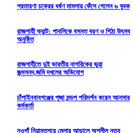
প্রতারণা চক্রের ধর্ষণ মামলায় ফেঁসে গেলেন ৬ যুবক
রাজশাহী ক্যান্ট: পাবলিকে বসন্ত বরণ ও পিঠা উৎসব
অনুষ্ঠিত
রাজশাহীতে দুই ভারতীয় নাগরিকের ভুয়া
জন্মসনদ,জমি দখলের অভিযোগ
চাঁপাইনবাবগঞ্জের পূজা মন্ডপ পরিদর্শন করেন আনসার
কর্মকর্তা
নওগাঁ নিয়ামতপুরে মেলার আড়ালে অশ্লীল নৃত্য