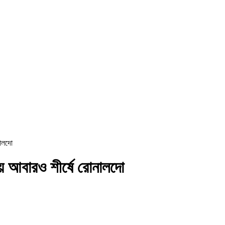
নালদো
কায় আবারও শীর্ষে রোনালদো