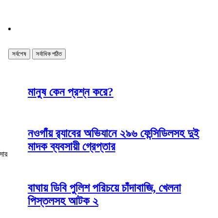
সর্বশেষ
সর্বাধিক পঠিত
মানুষ কেন প্রশ্ন করে?
নওগাঁয় র‌্যাবের অভিযানে ২৯৬ ফেন্সিডিলসহ দুই
মাদক ব্যবসায়ী গ্রেপ্তার
সার
বাঘায় ডিবি পুলিশ পরিচয়ে চাঁদাবাজি, খেলনা
০
পিস্তলসহ আটক ২