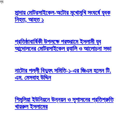
ন্য
মান্দায় মোটরসাইকেল-অটোর মুখোমুখি সংঘর্ষে যুবক
নিহত, আহত ১
প্রতিষ্ঠাবার্ষিকী উপলক্ষে পরশুরামে ইসলামী যুব
আন্দোলনের মোটরসাইকেল র‌্যালি ও আলোচনা সভা
নাটোর পল্লী বিদ্যুৎ সমিতি-১-এর জিএম হলেন টি.
এম. মেসবাহ উদ্দিন
শিমুলিয়া ইউনিয়নে উন্নয়ন ও সুশাসনের প্রতিশ্রুতি
খায়রুল ইসলামের