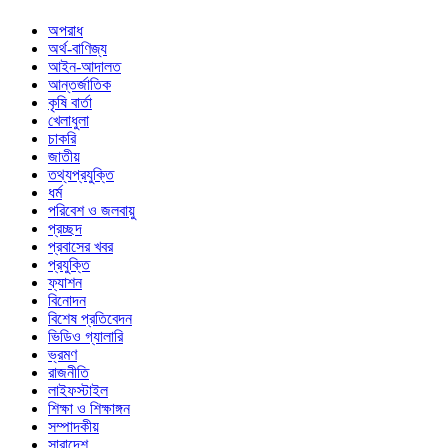
অপরাধ
অর্থ-বাণিজ্য
আইন-আদালত
আন্তর্জাতিক
কৃষি বার্তা
খেলাধুলা
চাকরি
জাতীয়
তথ্যপ্রযুক্তি
ধর্ম
পরিবেশ ও জলবায়ু
প্রচ্ছদ
প্রবাসের খবর
প্রযুক্তি
ফ্যাশন
বিনোদন
বিশেষ প্রতিবেদন
ভিডিও গ্যালারি
ভ্রমণ
রাজনীতি
লাইফস্টাইল
শিক্ষা ও শিক্ষাঙ্গন
সম্পাদকীয়
সারাদেশ