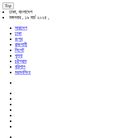
Top
ঢাকা, বাংলাদেশ
মঙ্গলবার , ১৯ মার্চ ২০২৪ ,
সারাদেশ
ঢাকা
রংপুর
রাজশাহী
সিলেট
খুলনা
চট্টগ্রাম
বরিশাল
ময়মনসিংহ