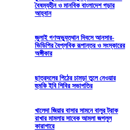
বৈষম্যহীন ও মানবিক বাংলাদেশ গড়ার
আহ্বান
জুলাই গণঅভ্যুত্থান দিবসে আনসার-
ভিডিপির বৈপ্লবিক রূপান্তর ও সংস্কারের
অঙ্গীকার
ছাত্রদলের পিঠের চামড়া তুলে নেওয়ার
হুমকি ইবি শিবির সভাপতির
খালেদা জিয়ার বাসার সামনে বালুর ট্রাক
রাখার মামলায় সাবেক আমলা জগলুল
কারাগারে