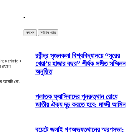
সর্বশেষ
সর্বাধিক পঠিত
রবীন্দ্র সৃজনকলা বিশ্ববিদ্যালয়ে “সুরের
ানকে গ্রেপ্তার
খেয়া’য় হাজার বছর” শীর্ষক সঙ্গীত সম্মিলন
র রহমান
অনুষ্ঠিত
রে আসামি মো:
পলাতক ফ্যাসিবাদের পুনরুত্থান রোধে
জাতীয় ঐক্য দৃঢ় করতে হবে: মাহ্দী আমিন
বুয়েটে জুলাই গণঅভ্যুত্থানের স্মরণসভা: