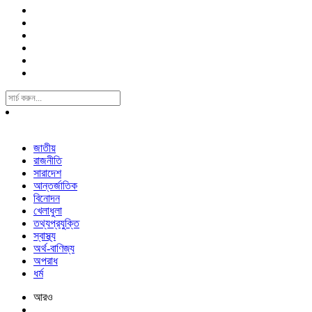
Search
For:
জাতীয়
রাজনীতি
সারাদেশ
আন্তর্জাতিক
বিনোদন
খেলাধুলা
তথ্যপ্রযুক্তি
স্বাস্থ্য
অর্থ-বাণিজ্য
অপরাধ
ধর্ম
আরও