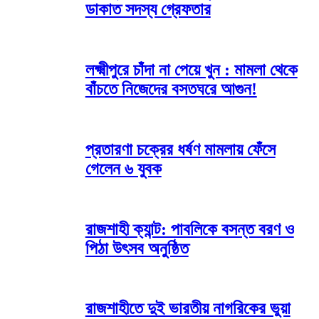
ডাকাত সদস্য গ্রেফতার
লক্ষ্মীপুরে চাঁদা না পেয়ে খুন : মামলা থেকে
বাঁচতে নিজেদের বসতঘরে আগুন!
প্রতারণা চক্রের ধর্ষণ মামলায় ফেঁসে
গেলেন ৬ যুবক
রাজশাহী ক্যান্ট: পাবলিকে বসন্ত বরণ ও
পিঠা উৎসব অনুষ্ঠিত
রাজশাহীতে দুই ভারতীয় নাগরিকের ভুয়া