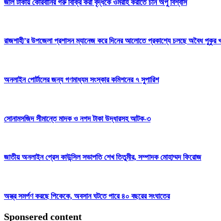
জাল টাকায় কোরবানির গরু বিক্রি করা বৃদ্ধকে ওমরাহ করাতে চান অপু বিশ্বাস
রাজশাহী’র উপজেলা প্রশাসন ম্যানেজ করে দিনের আলোতে প্রকাশ্যে চলছে অবৈধ পুকুর
অনলাইন পোর্টালের জন্য গণমাধ্যম সংস্কার কমিশনের ৭ সুপারিশ
সোনামসজিদ সীমান্তে মাদক ও নগদ টাকা উদ্ধারসহ আটক-৩
জাতীয় অনলাইন প্রেস কাউন্সিল সভাপতি শেখ তিতুমীর, সম্পাদক মোহাম্মদ ফিরোজ
অস্ত্র সমর্পণ করছে পিকেকে, অবসান ঘটতে পারে ৪০ বছরের সংঘাতের
Sponsered content