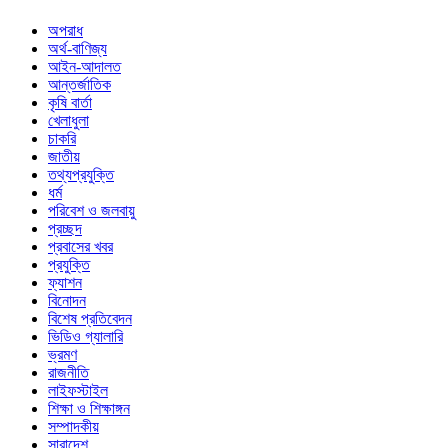
অপরাধ
অর্থ-বাণিজ্য
আইন-আদালত
আন্তর্জাতিক
কৃষি বার্তা
খেলাধুলা
চাকরি
জাতীয়
তথ্যপ্রযুক্তি
ধর্ম
পরিবেশ ও জলবায়ু
প্রচ্ছদ
প্রবাসের খবর
প্রযুক্তি
ফ্যাশন
বিনোদন
বিশেষ প্রতিবেদন
ভিডিও গ্যালারি
ভ্রমণ
রাজনীতি
লাইফস্টাইল
শিক্ষা ও শিক্ষাঙ্গন
সম্পাদকীয়
সারাদেশ