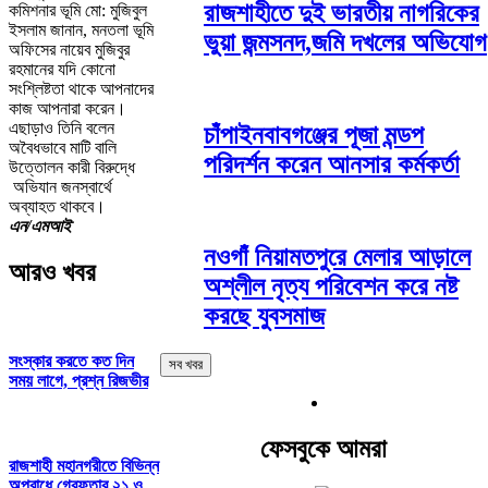
রাজশাহীতে দুই ভারতীয় নাগরিকের
কমিশনার ভূমি মো: মুজিবুল
ইসলাম জানান, মনতলা ভূমি
ভুয়া জন্মসনদ,জমি দখলের অভিযোগ
অফিসের নায়েব মুজিবুর
রহমানের যদি কোনো
সংশ্লিষ্টতা থাকে আপনাদের
কাজ আপনারা করেন।
এছাড়াও তিনি বলেন
চাঁপাইনবাবগঞ্জের পূজা মন্ডপ
অবৈধভাবে মাটি বালি
পরিদর্শন করেন আনসার কর্মকর্তা
উত্তোলন কারী বিরুদ্ধে
অভিযান জনস্বার্থে
অব্যাহত থাকবে।
এন/এমআই
নওগাঁ নিয়ামতপুরে মেলার আড়ালে
আরও খবর
অশ্লীল নৃত্য পরিবেশন করে নষ্ট
করছে যুবসমাজ
সংস্কার করতে কত দিন
সব খবর
সময় লাগে, প্রশ্ন রিজভীর
ফেসবুকে আমরা
রাজশাহী মহানগরীতে বিভিন্ন
অপরাধে গ্রেফতার ২১ ও