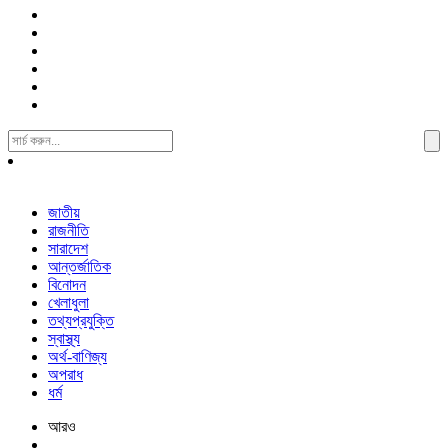
Search
For:
জাতীয়
রাজনীতি
সারাদেশ
আন্তর্জাতিক
বিনোদন
খেলাধুলা
তথ্যপ্রযুক্তি
স্বাস্থ্য
অর্থ-বাণিজ্য
অপরাধ
ধর্ম
আরও