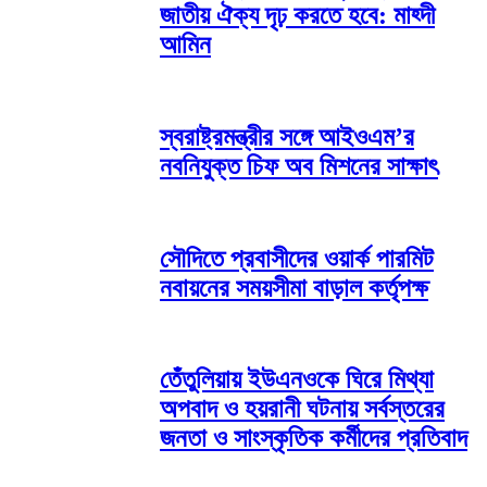
জাতীয় ঐক্য দৃঢ় করতে হবে: মাহ্দী
আমিন
স্বরাষ্ট্রমন্ত্রীর সঙ্গে আইওএম’র
নবনিযুক্ত চিফ অব মিশনের সাক্ষাৎ
সৌদিতে প্রবাসীদের ওয়ার্ক পারমিট
নবায়নের সময়সীমা বাড়াল কর্তৃপক্ষ
তেঁতুলিয়ায় ইউএনওকে ঘিরে মিথ্যা
অপবাদ ও হয়রানী ঘটনায় সর্বস্তরের
জনতা ও সাংস্কৃতিক কর্মীদের প্রতিবাদ