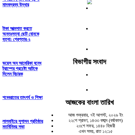
মাদকদ্রব্য উদ্ধার
টাকা আত্মসাত করতে
অন্তঃসত্বা ছোট বোনকে
হত্যা: গ্রেপ্তার-২
বিভাগীয় সংবাদ
ভয়েস অব আমেরিকা বন্ধে
ট্রাম্পের প্রচেষ্টা আটকে
দিলেন বিচারক
শবেবরাতের তাৎপর্য ও শিক্ষা
আজকের বাংলা তারিখ
আজ শুক্রবার, ৭ই আগস্ট, ২০২৬ ইং
২২শে শ্রাবণ, ১৪৩৩ বঙ্গাব্দ (বর্ষাকাল)
লালমাইয়ে সুশাসন প্রতিষ্ঠায়
২৩শে সফর, ১৪৪৮ হিজরী
মতবিনিময় সভা
এখন সময়, রাত ১২:১৫