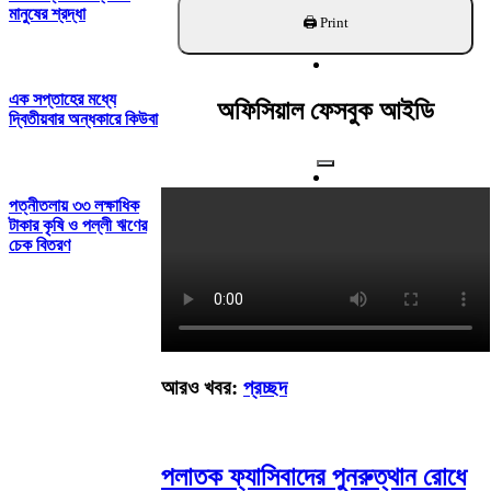
খুঁজুন
মানুষের শ্রদ্ধা
এক সপ্তাহের মধ্যে
অফিসিয়াল ফেসবুক আইডি
দ্বিতীয়বার অন্ধকারে কিউবা
পত্নীতলায় ৩৩ লক্ষাধিক
টাকার কৃষি ও পল্লী ঋণের
চেক বিতরণ
আরও খবর:
প্রচ্ছদ
পলাতক ফ্যাসিবাদের পুনরুত্থান রোধে