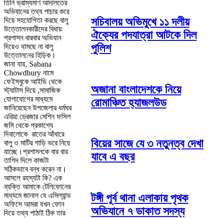
তিনি ভ্রাম্যমাণ আদালতের
অভিযানের তথ্য পাচার করে
সচিবালয় অভিমুখে ১১ দলীয়
দিয়ে সহযোগিতা করছে বালু
উত্তোলনকারীদের বিধায়
ঐক্যের পদযাত্রা আটকে দিল
প্রশাসন বারবার অভিযান
পুলিশ
দিয়েও থামছে না বালু
উত্তোলনের হিড়িক।
জানা যায়, Sabana
Chowdhury নামে
ফেইসবুকে আইডি থেকে
অজানা বাংলাদেশকে নিয়ে
স্ট্যাটাস দিয়ে ,সামাজিক
যোগাযোগের মাধ্যমে
রোমাঞ্চিত হ্যাজলউড
জানিয়েছেন উপজেলার ধর্মঘর
এরিয়া ড্রেজার মেশিন ফসিল
জমি থেকে প্রকাশ্যে
দিবালোকে রাতের আঁধারে
বিয়ের সাজে যে ৩ নতুনত্ব দেখা
বালু ও মাটির গাড়ি ভরে নিয়ে
যাচ্ছে।প্রশাসনকে বার বার
যাবে এ বছর
তাগিদ দিলে কাজটা
সঠিকভাবে বন্ধ করেন না।
আসলে রহস্যটা কি? এক
ব্যক্তি আমাকে টেলিফোনের
মাধ্যমে জানাল যে এসিল্যান্ড
টঙ্গী পূর্ব থানা এলাকায় পৃথক
অফিসে আমরা যখন ফোন
অভিযানে ৭ ডাকাত সদস্য
দিয়ে তথ্য পাঠাই ঠিক তার