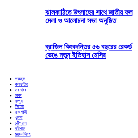
ঝালকাঠিতে উৎসাহের সাথে জাতীয় ফল
মেলা ও আলোচনা সভা অনুষ্ঠিত
ব্রাজিল কিংবদন্তির ৫৬ বছরের রেকর্ড
ভেঙে নতুন ইতিহাস মেসির
প্রচ্ছদ
কনভার্টার
সব খবর
ঢাকা
রংপুর
সিলেট
রাজশাহী
খুলনা
চট্টগ্রাম
বরিশাল
ময়মনসিংহ