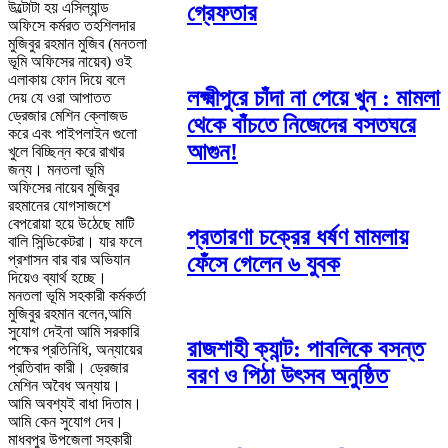
উল্টোটা হয় এসিল্যান্ড
গ্রেফতার
অফিসে কর্মরত তহশিলদার
মুজিবুর রহমান মুজিব (মনতলা
ভূমি অফিসের নায়েব) ওই
এলাকায় ফোন দিয়ে বলে
লক্ষ্মীপুরে চাঁদা না পেয়ে খুন : মামলা
দেয় যে ওরা আপাতত
ড্রেজার মেশিন ক্লোজড
থেকে বাঁচতে নিজেদের বসতঘরে
করে এবং পাইপলাইন গুলো
আগুন!
খুলে বিচ্ছিন্ন করে রাখার
জন্য। মনতলা ভূমি
অফিসের নায়েব মুজিবুর
রহমানের যোগসাজশে
বেপরোয়া হয়ে উঠেছে মাটি
প্রতারণা চক্রের ধর্ষণ মামলায়
বালি সিন্ডিকেটরা। যার ফলে
ফেঁসে গেলেন ৬ যুবক
প্রশাসন বার বার অভিযান
দিয়েও ব্যার্থ হচ্ছে।
মনতলা ভূমি সহকারী কর্মকর্তা
মুজিবুর রহমান বলেন,আমি
সুযোগ দেইনা আমি সরকারি
রাজশাহী ক্যান্ট: পাবলিকে বসন্ত
পক্ষের প্রতিনিধি, অন্যায়ের
প্রতিবাদ কারী। ড্রেজার
বরণ ও পিঠা উৎসব অনুষ্ঠিত
মেশিন অবৈধ অন্যায়।
আমি অবশ্যই বাধা দিতাম।
আমি কেন সুযোগ দেব।
মাধবপুর উপজেলা সহকারী