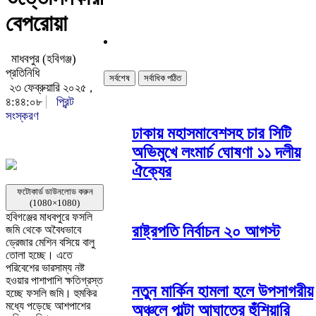
বেপরোয়া
মাধবপুর (হবিগঞ্জ)
প্রতিনিধি
সর্বশেষ
সর্বাধিক পঠিত
২৩ ফেব্রুয়ারি ২০২৫ ,
৪:৪৪:০৮
প্রিন্ট
সংস্করণ
ঢাকায় মহাসমাবেশসহ চার সিটি
অভিমুখে লংমার্চ ঘোষণা ১১ দলীয়
ঐক্যের
ফটোকার্ড ডাউনলোড করুন
(1080×1080)
হবিগঞ্জের মাধবপুরে ফসলি
রাষ্ট্রপতি নির্বাচন ২০ আগস্ট
জমি থেকে অবৈধভাবে
ড্রেজার মেশিন বসিয়ে বালু
তোলা হচ্ছে। এতে
পরিবেশের ভারসাম্য নষ্ট
হওয়ার পাশাপাশি ক্ষতিগ্রস্ত
নতুন মার্কিন হামলা হলে উপসাগরীয়
হচ্ছে ফসলি জমি। হুমকির
মধ্যে পড়েছে আশপাশের
অঞ্চলে পাল্টা আঘাতের হুঁশিয়ারি