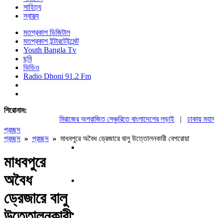
সাহিত্য
স্বাস্থ্য
মতপ্রকাশ ডিজিটাল
মতপ্রকাশ ইন্টারটেইন্মেন্ট
Youth Bangla Tv
ছবি
ভিডিও
Radio Dhoni 91.2 Fm
শিরোনাম:
মিরাজের অপরাজিত সেঞ্চুরিতে বাংলাদেশের লড়াই
|
ঢাকায় মহাসমাব
প্রচ্ছদ
প্রচ্ছদ
»
প্রচ্ছদ
»
মাধবপুরে অবৈধ ড্রেজারে বালু উত্তোলনকারী বেপরোয়া
মাধবপুরে
অবৈধ
ড্রেজারে বালু
উত্তোলনকারী