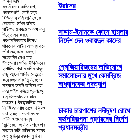
ফসিল জমি।
ইরানের
স্থানীয়দের অভিযোগ,
প্রভাবশালী একটি চক্র
বিভিন্ন ফসলি জমি থেকে
ড্রেজার মেশিন বসিয়ে
পাইপের মাধ্যমে অবাধে বালু
সাদ্দাম-ইনানকে ফোনে হামলার
উত্তোলন করছে।
নির্দেশ দেন ওবায়দুল কাদের
প্রশাসনিকভাবে নিষেধ
থাকলেও আইন অমান্য করে
তাঁরা এই কাজ করছে।
সরেজমিন দেখা যায়,
উপজেলার ধর্মঘর ইউনিয়নের
প্লেজিয়ারিজমের অভিযোগে
হাপানিয়া গ্রামে মতিন বাবুল
রাজু আব্দুল আলীর নেতৃত্বে
সমালোচনার মুখে কেমব্রিজ
কয়েকজন এক সিন্ডিকেটের
অধ্যাপকের পদত্যাগ
মাধ্যমে ফসলি জমিতে গর্ত
করে পাইপ বসিয়ে প্রকাশ্যে
বালু উত্তোলনের কাজ
করছেন। উত্তোলিত বালু
নির্দিষ্ট জায়গায় রেখে বিক্রিও
ঢাকার চারপাশের নদীদূষণ রোধে
করা হচ্ছে। প্রশাসনকে
কর্মপরিকল্পনা প্রণয়নের নির্দেশ
ফাঁকি দেওয়ার জন্য
সিন্ডিকেটে জড়িত উপজেলার
প্রধানমন্ত্রীর
মনতলা ভূমি অফিসের নায়েব
মো: মুজিবুর রহমান মুজিব।