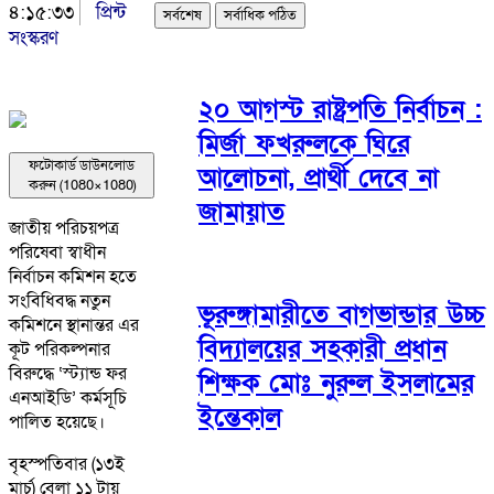
৪:১৫:৩৩
প্রিন্ট
সর্বশেষ
সর্বাধিক পঠিত
সংস্করণ
২০ আগস্ট রাষ্ট্রপতি নির্বাচন :
মির্জা ফখরুলকে ঘিরে
ফটোকার্ড ডাউনলোড
আলোচনা, প্রার্থী দেবে না
করুন (1080×1080)
জামায়াত
জাতীয় পরিচয়পত্র
পরিষেবা স্বাধীন
নির্বাচন কমিশন হতে
সংবিধিবদ্ধ নতুন
ভূরুঙ্গামারীতে বাগভান্ডার উচ্চ
কমিশনে স্থানান্তর এর
বিদ্যালয়ের সহকারী প্রধান
কূট পরিকল্পনার
বিরুদ্ধে ‘স্ট্যান্ড ফর
শিক্ষক মোঃ নুরুল ইসলামের
এনআইডি’ কর্মসূচি
ইন্তেকাল
পালিত হয়েছে।
বৃহস্পতিবার (১৩ই
মার্চ) বেলা ১১ টায়