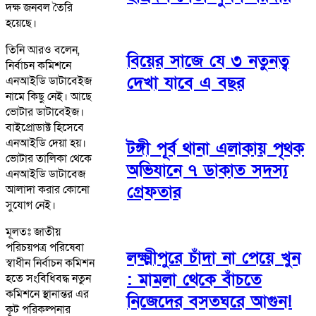
দক্ষ জনবল তৈরি
হয়েছে।
তিনি আরও বলেন,
বিয়ের সাজে যে ৩ নতুনত্ব
নির্বাচন কমিশনে
দেখা যাবে এ বছর
এনআইডি ডাটাবেইজ
নামে কিছু নেই। আছে
ভোটার ডাটাবেইজ।
বাইপ্রোডাক্ট হিসেবে
এনআইডি দেয়া হয়।
টঙ্গী পূর্ব থানা এলাকায় পৃথক
ভোটার তালিকা থেকে
অভিযানে ৭ ডাকাত সদস্য
এনআইডি ডাটাবেজ
গ্রেফতার
আলাদা করার কোনো
সুযোগ নেই।
মূলতঃ জাতীয়
পরিচয়পত্র পরিষেবা
লক্ষ্মীপুরে চাঁদা না পেয়ে খুন
স্বাধীন নির্বাচন কমিশন
: মামলা থেকে বাঁচতে
হতে সংবিধিবদ্ধ নতুন
কমিশনে স্থানান্তর এর
নিজেদের বসতঘরে আগুন!
কূট পরিকল্পনার