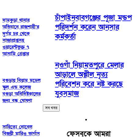
চাঁপাইনবাবগঞ্জের পূজা মন্ডপ
দামকুড়া থানার
পরিদর্শন করেন আনসার
অভিযানে রাজশাহী’র
দুর্গম চর থেকে
কর্মকর্তা
সাজাপ্রাপ্তসহ
ওয়ারেন্টভুক্ত ৭
আসামি গ্রেপ্তার
নওগাঁ নিয়ামতপুরে মেলার
আড়ালে অশ্লীল নৃত্য
বগুড়ায় বিয়াম মডেল
পরিবেশন করে নষ্ট করছে
স্কুল এন্ড কলেজ
যুবসমাজ
বগুড়া অনির্দিষ্টকালের
জন্য বন্ধ ঘোষণা
সব খবর
সাহিত্যে নোবেল
ফেসবুকে আমরা
বিজয়ী মারিও ভার্গাস