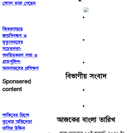
লোসা মারা গেছেন
ঝিকরগাছায়
জন্মনিবন্ধন ও
মৃত্যুসনদের
সচেতনতা-
অবহিতকরণ সভা ও
গ্রামপুলিশ-
আনসারদের প্রশিক্ষণ
বিভাগীয় সংবাদ
Sponsered
content
শাকিবের প্রিন্সে
আজকের বাংলা তারিখ
তুখোর অভিনেতা
নাসির উদ্দিন