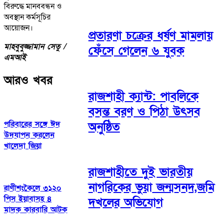
বিরুদ্ধে মানববন্ধন ও
অবস্থান কর্মসূচির
আয়োজন।
প্রতারণা চক্রের ধর্ষণ মামলায়
মাহবুবুজ্জামান সেতু /
ফেঁসে গেলেন ৬ যুবক
এমআই
আরও খবর
রাজশাহী ক্যান্ট: পাবলিকে
বসন্ত বরণ ও পিঠা উৎসব
পরিবারের সঙ্গে ঈদ
অনুষ্ঠিত
উদযাপন করলেন
খালেদা জিয়া
রাজশাহীতে দুই ভারতীয়
নাগরিকের ভুয়া জন্মসনদ,জমি
রাণীশংকৈলে ৩১২০
পিস ইয়াবাসহ ৪
দখলের অভিযোগ
মাদক কারবারি আটক