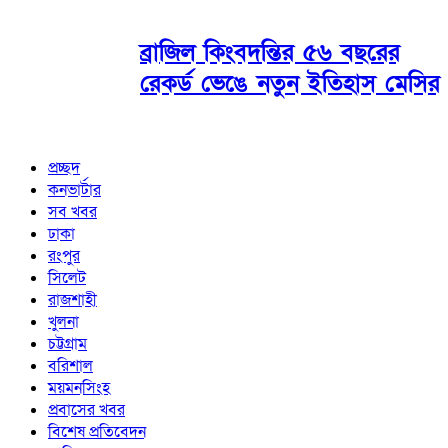
ব্রাজিল কিংবদন্তির ৫৬ বছরের
রেকর্ড ভেঙে নতুন ইতিহাস মেসির
প্রচ্ছদ
কনভার্টার
সব খবর
ঢাকা
রংপুর
সিলেট
রাজশাহী
খুলনা
চট্টগ্রাম
বরিশাল
ময়মনসিংহ
প্রবাসের খবর
বিশেষ প্রতিবেদন