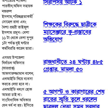
অপারেটর শাকিলা
সিরাপসহ আটক ১
পারভীন,অফিস সহায়ক
নজরুল
ইসলাম,পরিচ্ছন্নতাকর্মী
সোহেল রানা এবং
শিক্ষকের বিরুদ্ধে ছাত্রীকে
নৈশ্য প্রহরী তাইজুল
ম্যাসেঞ্জারে কু-প্রস্তাবের
ইসলাম প্রমূখ। বেলা
১১ টা থেকে বেলা দুপুর
অভিযোগ
১টা পর্যন্ত দুই ঘণ্টার
কর্মবিরতি করেন তারা।
এসময় উপজেলা
রাজধানীতে ২৪ ঘণ্টায় ৪৮৫
নির্বাচন অফিসার
গ্রেপ্তার, মামলা ৫০
(ভারপ্রাপ্ত)
আফসারুজ্জামান বলেন,
এনআইডি নিয়ে ব্যবসা
করতে দেয়া হবে না।
এনআইডি ধ্বংস হোক
৫ আগস্ট ও কারাগারের শেষ
আমরা চাই না।
রাতের স্মৃতি তুলে ধরলেন
সাংবিধানিক অধিকার
যেন খর্ব না হয়। ইসিতে
ছাত্রদল নেতা সুমন সরদার