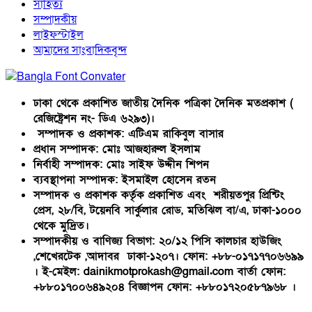
সাহিত্য
সম্পাদকীয়
লাইফস্টাইল
আমাদের সাংবাদিকবৃন্দ
ঢাকা থেকে প্রকাশিত জাতীয় দৈনিক পত্রিকা দৈনিক মতপ্রকাশ (
রেজিষ্ট্রেশন নং- ডিএ ৬২৯৩)।
সম্পাদক ও প্রকাশক: এটিএম রাকিবুল বাসার
প্রধান সম্পাদক: মোঃ আজহারুল ইসলাম
নির্বাহী সম্পাদক: মোঃ সাইফ উদ্দীন শিপন
ব্যবস্থাপনা সম্পাদক: ইসমাইল হোসেন রতন
সম্পাদক ও প্রকাশক কর্তৃক প্রকাশিত এবং শরীয়তপুর প্রিন্টিং
প্রেস, ২৮/বি, টয়েনবি সার্কুলার রোড, মতিঝিল বা/এ, ঢাকা-১০০০
থেকে মুদ্রিত।
সম্পাদকীয় ও বাণিজ্য বিভাগ: ২০/১২ পিসি কালচার হাউজিং
,শেখেরটেক ,আদাবর ঢাকা-১২০৭। ফোন: +৮৮-০১৭১৭৭০৬৬৯৯
। ই-মেইল: dainikmotprokash@gmail.com বার্তা ফোন:
+৮৮০১৭০০৬৪৯২০৪ বিজ্ঞাপন ফোন: +৮৮০১৭২০৫৮৭৯৬৮ ।