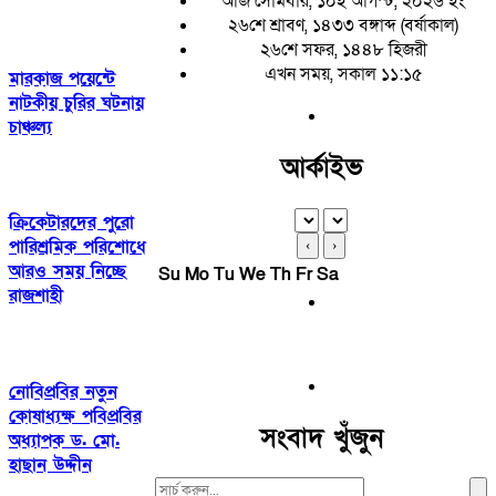
আজ সোমবার, ১০ই আগস্ট, ২০২৬ ইং
২৬শে শ্রাবণ, ১৪৩৩ বঙ্গাব্দ (বর্ষাকাল)
২৬শে সফর, ১৪৪৮ হিজরী
এখন সময়, সকাল ১১:১৫
মারকাজ পয়েন্টে
নাটকীয় চুরির ঘটনায়
চাঞ্চল্য
আর্কাইভ
ক্রিকেটারদের পুরো
পারিশ্রমিক পরিশোধে
‹
›
আরও সময় নিচ্ছে
Su
Mo
Tu
We
Th
Fr
Sa
রাজশাহী
নোবিপ্রবির নতুন
কোষাধ্যক্ষ পবিপ্রবির
সংবাদ খুঁজুন
অধ্যাপক ড. মো.
হাছান উদ্দীন
Search