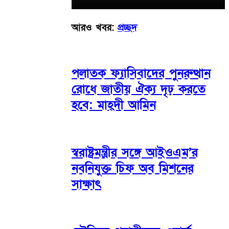
আরও খবর:
প্রচ্ছদ
পলাতক ফ্যাসিবাদের পুনরুত্থান
রোধে জাতীয় ঐক্য দৃঢ় করতে
হবে: মাহ্দী আমিন
স্বরাষ্ট্রমন্ত্রীর সঙ্গে আইওএম’র
নবনিযুক্ত চিফ অব মিশনের
সাক্ষাৎ