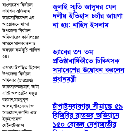
বাংলাদেশ নির্বাচন
জুলাই স্মৃতি জাদুঘর যেন
কমিশন অফিসার্স
দলীয় ইতিহাস চর্চার জায়গা
অ্যাসোসিয়েশন এর
না হয়: নাহিদ ইসলাম
আয়োজনে মান্দা
উপজেলা নির্বাচন
অফিসারের কার্যালয়ের
সামনে মানববন্ধন ও
অবস্থান কর্মসূচি পালিত
ড্যাবের ৩৭ তম
হয়।
প্রতিষ্ঠাবার্ষিকীতে চিকিৎসক
এসময় উপস্থিত ছিলেন,
সমাবেশের উদ্বোধন করলেন
উপজেলা নির্বাচন
প্রধানমন্ত্রী
অফিসার (ভারপ্রাপ্ত)
আফসারুজ্জামান, ডাটা
এন্ট্রি অপারেটর মঞ্জুর
রহমান,মাহবুবুল
চাঁপাইনবাবগঞ্জ সীমান্তে ৫৯
আলম,শাহনেওয়াজ
আহম্মেদ,স্ক্যানিং এন্ড
বিজিবির রাতভর অভিযানে
ইকুইপমেন্ট
১৫০ বোতল নেশাজাতীয়
মেইনটেন্যান্স