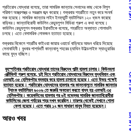
প্রতিরোধ যোদ্ধারা বলেছে, তারা সামরিক জান্তার সেনাদের কাছ থেকে বিপুল
পরিমাণ অস্ত্রশস্ত্র ও সরঞ্জাম জব্দ করেছে। শুক্রবার শহরটিতে নতুন করে সংঘর্ষ
শুরু হয়েছে। সামরিক জান্তার লাইন ইনফ্যান্টি ব্যাটালিয়ন ১২০ ধ্বংস করেছে
বাড়িঘর। জান্তাবিরোধী কাউলিন রেভ্যুলুশন মিডিয়া গ্রুপ এ কথা বলেছে।
কাউলিন রেভ্যুলুশন শুক্রবার ইরাবতীকে বলেছে, শহরটিতে অব্যাহত গোলাগুলি
চলছে। এতে বেসামরিক লোকজন হতাহত হয়েছে।
শুক্রবার বিকেলে শহরটির কাইওয়া জায়ার ওয়ার্ডে বাড়িঘরে আগুন ধরিয়ে দিয়েছে
সেনাবাহিনী। বুধবার পার্শ্ববর্তী কান্তবালু শহরের চ্যাথিন উইল্ডলাইফ স্যাংচুয়ারির
কাছে যুদ্ধ হচ্ছিল।
বৃহস্পতিবার প্রতিরোধ যোদ্ধারা তাদের বিরুদ্ধে পাল্টা হামলা চালায়। কিউনহ্লা
এক্টিভিস্ট গ্রুপ বলেছে, দুই দিনে প্রতিরোধ যোদ্ধাদের বিরুদ্ধে যুদ্ধবিমান এবং
এমআই-৩৫ হেলিকপ্টার ব্যবহার করে হামলা চালানো হয়েছে। এতে উভয় পক্ষেই
হতাহত হয়েছে। প্রতিরোধ যোদ্ধাদের হামলার পর কান্তবালুতে সামরিক জান্তার
ট্যাংক ব্যাটালিয়ন ৬০০৬ তে জরুরি অবতরণ করতে বাধ্য হয় এমআই-৩৫
হেলিকপ্টার। কয়েকদিনের হামলার পর ৬ই নভেম্বর সামরিক জান্তাবিরোধীরা
কাউলিনের জেলা পর্যায়ের শহর দখল করেছিল। তারপর থেকেই সেখানে গোলা
ফেলা হয়েছে। এতে প্রায় ১২ জন সাধারণ মানুষ নিহত হয়েছেন।
আরও খবর
প