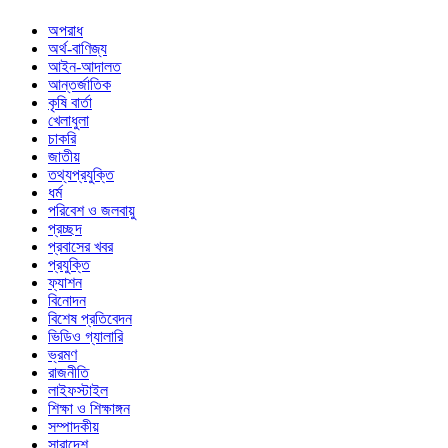
অপরাধ
অর্থ-বাণিজ্য
আইন-আদালত
আন্তর্জাতিক
কৃষি বার্তা
খেলাধুলা
চাকরি
জাতীয়
তথ্যপ্রযুক্তি
ধর্ম
পরিবেশ ও জলবায়ু
প্রচ্ছদ
প্রবাসের খবর
প্রযুক্তি
ফ্যাশন
বিনোদন
বিশেষ প্রতিবেদন
ভিডিও গ্যালারি
ভ্রমণ
রাজনীতি
লাইফস্টাইল
শিক্ষা ও শিক্ষাঙ্গন
সম্পাদকীয়
সারাদেশ