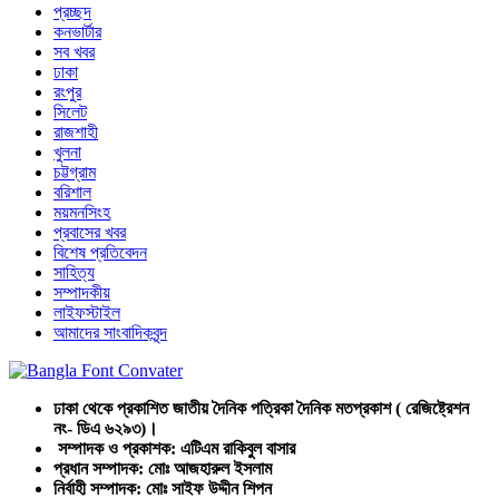
প্রচ্ছদ
কনভার্টার
সব খবর
ঢাকা
রংপুর
সিলেট
রাজশাহী
খুলনা
চট্টগ্রাম
বরিশাল
ময়মনসিংহ
প্রবাসের খবর
বিশেষ প্রতিবেদন
সাহিত্য
সম্পাদকীয়
লাইফস্টাইল
আমাদের সাংবাদিকবৃন্দ
ঢাকা থেকে প্রকাশিত জাতীয় দৈনিক পত্রিকা দৈনিক মতপ্রকাশ ( রেজিষ্ট্রেশন
নং- ডিএ ৬২৯৩)।
সম্পাদক ও প্রকাশক: এটিএম রাকিবুল বাসার
প্রধান সম্পাদক: মোঃ আজহারুল ইসলাম
নির্বাহী সম্পাদক: মোঃ সাইফ উদ্দীন শিপন