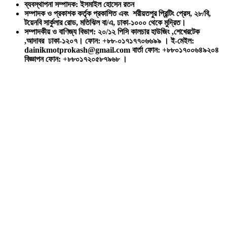
ব্যবস্থাপনা সম্পাদক: ইসমাইল হোসেন রতন
সম্পাদক ও প্রকাশক কর্তৃক প্রকাশিত এবং শরীয়তপুর প্রিন্টিং প্রেস, ২৮/বি,
টয়েনবি সার্কুলার রোড, মতিঝিল বা/এ, ঢাকা-১০০০ থেকে মুদ্রিত।
সম্পাদকীয় ও বাণিজ্য বিভাগ: ২০/১২ পিসি কালচার হাউজিং ,শেখেরটেক
,আদাবর ঢাকা-১২০৭। ফোন: +৮৮-০১৭১৭৭০৬৬৯৯ । ই-মেইল:
dainikmotprokash@gmail.com বার্তা ফোন: +৮৮০১৭০০৬৪৯২০৪
বিজ্ঞাপন ফোন: +৮৮০১৭২০৫৮৭৯৬৮ ।