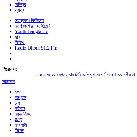
সাহিত্য
স্বাস্থ্য
মতপ্রকাশ ডিজিটাল
মতপ্রকাশ ইন্টারটেইন্মেন্ট
Youth Bangla Tv
ছবি
ভিডিও
Radio Dhoni 91.2 Fm
শিরোনাম:
ঢাকায় মহাসমাবেশসহ চার সিটি অভিমুখে লংমার্চ ঘোষণা ১১ দলীয় ঐক্যের
সারাদেশ
খুলনা
চট্টগ্রাম
ঢাকা
বরিশাল
ময়মনসিংহ
রংপুর
রাজশাহী
সিলেট