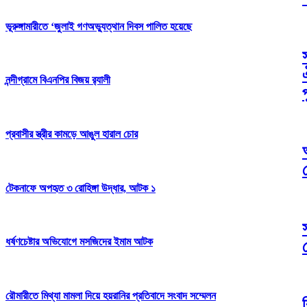
ভূরুঙ্গামারীতে ‘জুলাই গণঅভ্যুত্থান দিবস পালিত হয়েছে
নন্দীগ্রামে বিএনপির বিজয় র‌্যালী
প্রবাসীর স্ত্রীর কামড়ে আঙুল হারাল চোর
টেকনাফে অপহৃত ৩ রোহিঙ্গা উদ্ধার, আটক ১
ধর্ষণচেষ্টার অভিযোগে মসজিদের ইমাম আটক
রৌমারীতে মিথ্যা মামলা দিয়ে হয়রানির প্রতিবাদে সংবাদ সম্মেলন