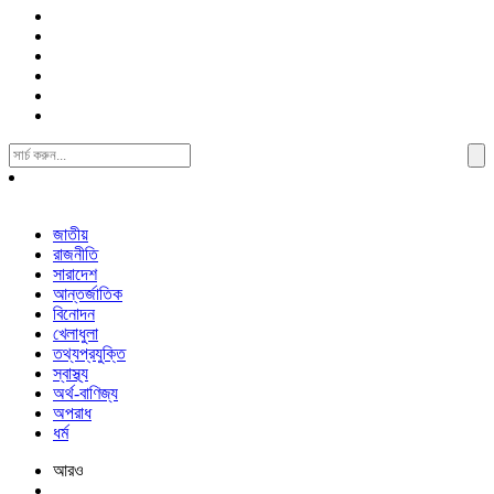
Search
For:
জাতীয়
রাজনীতি
সারাদেশ
আন্তর্জাতিক
বিনোদন
খেলাধুলা
তথ্যপ্রযুক্তি
স্বাস্থ্য
অর্থ-বাণিজ্য
অপরাধ
ধর্ম
আরও