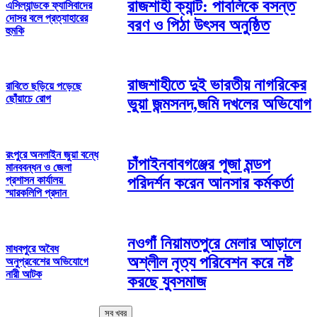
রাজশাহী ক্যান্ট: পাবলিকে বসন্ত
এসিল্যান্ডকে ফ্যাসিবাদের
দোসর বলে প্রত্যাহারের
বরণ ও পিঠা উৎসব অনুষ্ঠিত
হুমকি
রাজশাহীতে দুই ভারতীয় নাগরিকের
রাবিতে ছড়িয়ে পড়েছে
ছোঁয়াচে রোগ
ভুয়া জন্মসনদ,জমি দখলের অভিযোগ
রংপুরে অনলাইন জুয়া বন্ধে
চাঁপাইনবাবগঞ্জের পূজা মন্ডপ
মানববন্ধন ও জেলা
প্রশাসন কার্যালয়
পরিদর্শন করেন আনসার কর্মকর্তা
স্মারকলিপি প্রদান
নওগাঁ নিয়ামতপুরে মেলার আড়ালে
মাধবপুরে অবৈধ
অশ্লীল নৃত্য পরিবেশন করে নষ্ট
অনুপ্রবেশের অভিযোগে
নারী আটক
করছে যুবসমাজ
সব খবর