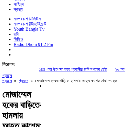
সাহিত্য
স্বাস্থ্য
মতপ্রকাশ ডিজিটাল
মতপ্রকাশ ইন্টারটেইন্মেন্ট
Youth Bangla Tv
ছবি
ভিডিও
Radio Dhoni 91.2 Fm
শিরোনাম:
১৪৪ ধারা উপেক্ষা করে প্রবাসীর জমি দখলের চেষ্টা
|
২০ আগস্ট রা
প্রচ্ছদ
প্রচ্ছদ
»
প্রচ্ছদ
»
মোজাম্মেল হকের বাড়িতে হামলায় আহত কাশেম মারা গেছেন
মোজাম্মেল
হকের বাড়িতে
হামলায়
আহত কাশেম