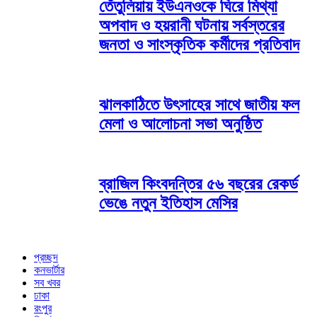
তেঁতুলিয়ায় ইউএনওকে ঘিরে মিথ্যা
অপবাদ ও হয়রানী ঘটনায় সর্বস্তরের
জনতা ও সাংস্কৃতিক কর্মীদের প্রতিবাদ
ঝালকাঠিতে উৎসাহের সাথে জাতীয় ফল
মেলা ও আলোচনা সভা অনুষ্ঠিত
ব্রাজিল কিংবদন্তির ৫৬ বছরের রেকর্ড
ভেঙে নতুন ইতিহাস মেসির
প্রচ্ছদ
কনভার্টার
সব খবর
ঢাকা
রংপুর