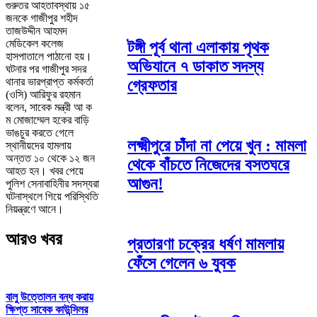
গুরুতর আহতাবস্থায় ১৫
জনকে গাজীপুর শহীদ
তাজউদ্দীন আহমদ
মেডিকেল কলেজ
টঙ্গী পূর্ব থানা এলাকায় পৃথক
হাসপাতালে পাঠানো হয়।
অভিযানে ৭ ডাকাত সদস্য
ঘটনার পর গাজীপুর সদর
থানার ভারপ্রাপ্ত কর্মকর্তা
গ্রেফতার
(ওসি) আরিফুর রহমান
বলেন, সাবেক মন্ত্রী আ ক
ম মোজাম্মেল হকের বাড়ি
ভাঙচুর করতে গেলে
লক্ষ্মীপুরে চাঁদা না পেয়ে খুন : মামলা
স্থানীয়দের হামলায়
অন্তত ১০ থেকে ১২ জন
থেকে বাঁচতে নিজেদের বসতঘরে
আহত হন। খবর পেয়ে
আগুন!
পুলিশ সেনাবাহিনীর সদস্যরা
ঘটনাস্থলে গিয়ে পরিস্থিতি
নিয়ন্ত্রণে আনে।
আরও খবর
প্রতারণা চক্রের ধর্ষণ মামলায়
ফেঁসে গেলেন ৬ যুবক
বালু উত্তোলন বন্ধ করায়
ক্ষিপ্ত সাবেক কাউন্সিলর