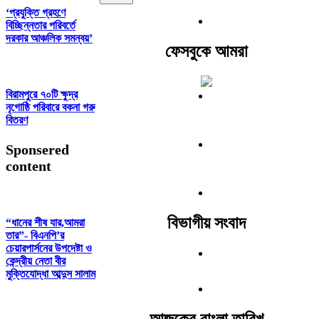
‘প্রযুক্তি গ্রহণে
বিচ্ছিন্নতার পরিবর্তে
দরকার আঞ্চলিক সমন্বয়’
ফেসবুকে আমরা
বিরামপুরে ৭০টি ক্ষুদ্র
নৃগোষ্ঠি পরিবারে বকনা গরু
বিতরণ
Sponsered
content
বিভাগীয় সংবাদ
“ধানের শীষ যার,আমরা
তার”- বিএনপি’র
চেয়ারপার্সনের উপদেষ্টা ও
কেন্দ্রীয় নেতা বীর
মুক্তিযোদ্ধা আব্দুস সালাম
আজকের বাংলা তারিখ