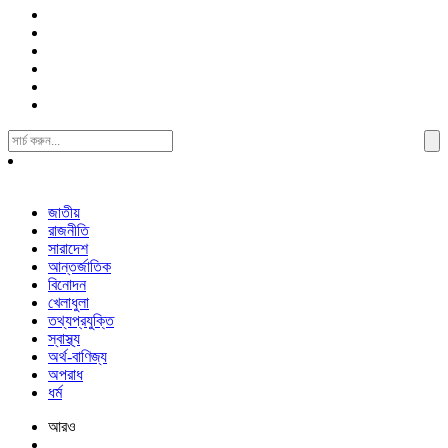
Search
For:
জাতীয়
রাজনীতি
সারাদেশ
আন্তর্জাতিক
বিনোদন
খেলাধুলা
তথ্যপ্রযুক্তি
স্বাস্থ্য
অর্থ-বাণিজ্য
অপরাধ
ধর্ম
আরও