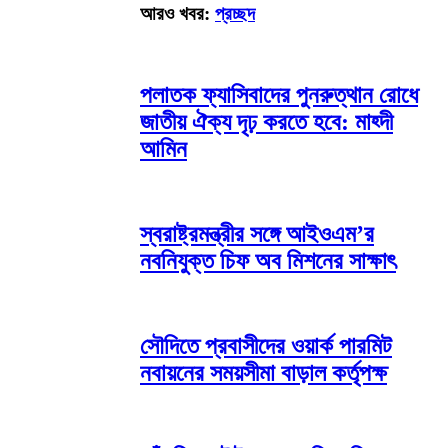
আরও খবর:
প্রচ্ছদ
পলাতক ফ্যাসিবাদের পুনরুত্থান রোধে
জাতীয় ঐক্য দৃঢ় করতে হবে: মাহ্দী
আমিন
স্বরাষ্ট্রমন্ত্রীর সঙ্গে আইওএম’র
নবনিযুক্ত চিফ অব মিশনের সাক্ষাৎ
সৌদিতে প্রবাসীদের ওয়ার্ক পারমিট
নবায়নের সময়সীমা বাড়াল কর্তৃপক্ষ