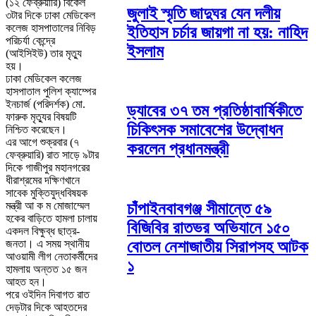
(১২ ফেব্রুয়ারি) বিকেল
জুলাই স্মৃতি জাদুঘর যেন দলীয়
৩টার দিকে ঢাকা মেডিকেল
কলেজ হাসপাতালের নিবিড়
ইতিহাস চর্চার জায়গা না হয়: নাহিদ
পরিচর্যা কেন্দ্রে
ইসলাম
(আইসিইউ) তার মৃত্যু
হয়।
ঢাকা মেডিকেল কলেজ
হাসপাতাল পুলিশ ক্যাম্পের
ইনচার্জ (পরিদর্শক) মো.
ড্যাবের ৩৭ তম প্রতিষ্ঠাবার্ষিকীতে
ফারুক মৃত্যুর বিষয়টি
চিকিৎসক সমাবেশের উদ্বোধন
নিশ্চিত করেছেন।
এর আগে শুক্রবার (৭
করলেন প্রধানমন্ত্রী
ফেব্রুয়ারি) রাত সাড়ে ৯টার
দিকে গাজীপুর মহানগরের
ধীরাশ্রমের দক্ষিণখানে
সাবেক মুক্তিযুদ্ধবিষয়ক
মন্ত্রী আ ক ম মোজাম্মেল
চাঁপাইনবাবগঞ্জ সীমান্তে ৫৯
হকের বাড়িতে হামলা চালায়
বিজিবির রাতভর অভিযানে ১৫০
একদল বিক্ষুব্ধ ছাত্র-
জনতা। এ সময় স্থানীয়
বোতল নেশাজাতীয় সিরাপসহ আটক
আওয়ামী লীগ নেতাকর্মীদের
১
হামলায় অন্তত ১৫ জন
আহত হন।
পরে ওইদিন দিবাগত রাত
দেড়টার দিকে আহতদের