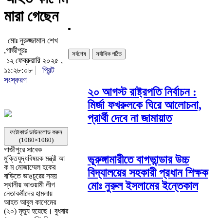
মারা গেছেন
মোঃ নুরুজ্জামান শেখ
,গাজীপুরঃ
সর্বশেষ
সর্বাধিক পঠিত
১২ ফেব্রুয়ারি ২০২৫ ,
১১:২৮:০৮
প্রিন্ট
সংস্করণ
২০ আগস্ট রাষ্ট্রপতি নির্বাচন :
মির্জা ফখরুলকে ঘিরে আলোচনা,
প্রার্থী দেবে না জামায়াত
ফটোকার্ড ডাউনলোড করুন
(1080×1080)
গাজীপুরে সাবেক
ভূরুঙ্গামারীতে বাগভান্ডার উচ্চ
মুক্তিযুদ্ধবিষয়ক মন্ত্রী আ
ক ম মোজাম্মেল হকের
বিদ্যালয়ের সহকারী প্রধান শিক্ষক
বাড়িতে ভাঙচুরের সময়
মোঃ নুরুল ইসলামের ইন্তেকাল
স্থানীয় আওয়ামী লীগ
নেতাকর্মীদের হামলায়
আহত আবুল কাশেমের
(২০) মৃত্যু হয়েছে। বুধবার