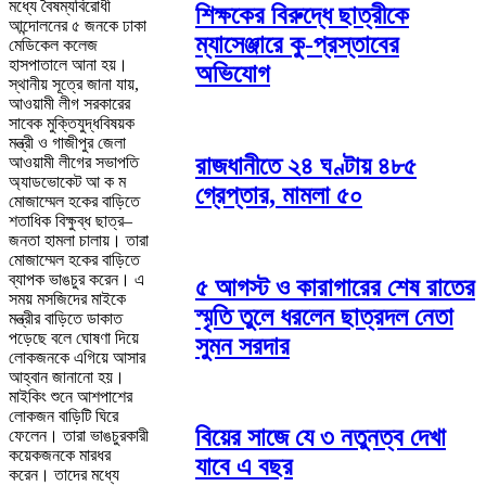
মধ্যে বৈষম্যবিরোধী
শিক্ষকের বিরুদ্ধে ছাত্রীকে
আন্দোলনের ৫ জনকে ঢাকা
ম্যাসেঞ্জারে কু-প্রস্তাবের
মেডিকেল কলেজ
হাসপাতালে আনা হয়।
অভিযোগ
স্থানীয় সূত্রে জানা যায়,
আওয়ামী লীগ সরকারের
সাবেক মুক্তিযুদ্ধবিষয়ক
মন্ত্রী ও গাজীপুর জেলা
রাজধানীতে ২৪ ঘণ্টায় ৪৮৫
আওয়ামী লীগের সভাপতি
অ্যাডভোকেট আ ক ম
গ্রেপ্তার, মামলা ৫০
মোজাম্মেল হকের বাড়িতে
শতাধিক বিক্ষুব্ধ ছাত্র–
জনতা হামলা চালায়। তারা
মোজাম্মেল হকের বাড়িতে
ব্যাপক ভাঙচুর করেন। এ
৫ আগস্ট ও কারাগারের শেষ রাতের
সময় মসজিদের মাইকে
স্মৃতি তুলে ধরলেন ছাত্রদল নেতা
মন্ত্রীর বাড়িতে ডাকাত
পড়েছে বলে ঘোষণা দিয়ে
সুমন সরদার
লোকজনকে এগিয়ে আসার
আহ্বান জানানো হয়।
মাইকিং শুনে আশপাশের
লোকজন বাড়িটি ঘিরে
বিয়ের সাজে যে ৩ নতুনত্ব দেখা
ফেলেন। তারা ভাঙচুরকারী
কয়েকজনকে মারধর
যাবে এ বছর
করেন। তাদের মধ্যে