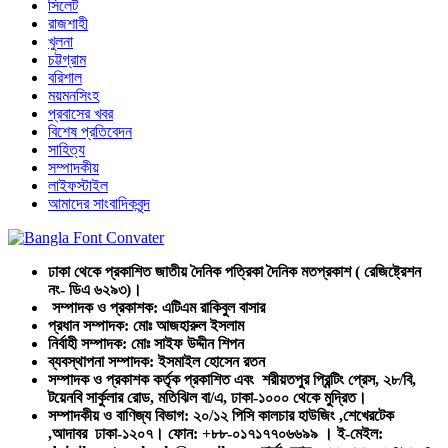
সিলেট
রাজশাহী
খুলনা
চট্টগ্রাম
বরিশাল
ময়মনসিংহ
প্রবাসের খবর
বিশেষ প্রতিবেদন
সাহিত্য
সম্পাদকীয়
লাইফস্টাইল
আমাদের সাংবাদিকবৃন্দ
ঢাকা থেকে প্রকাশিত জাতীয় দৈনিক পত্রিকা দৈনিক মতপ্রকাশ ( রেজিষ্ট্রেশন
নং- ডিএ ৬২৯৩)।
সম্পাদক ও প্রকাশক: এটিএম রাকিবুল বাসার
প্রধান সম্পাদক: মোঃ আজহারুল ইসলাম
নির্বাহী সম্পাদক: মোঃ সাইফ উদ্দীন শিপন
ব্যবস্থাপনা সম্পাদক: ইসমাইল হোসেন রতন
সম্পাদক ও প্রকাশক কর্তৃক প্রকাশিত এবং শরীয়তপুর প্রিন্টিং প্রেস, ২৮/বি,
টয়েনবি সার্কুলার রোড, মতিঝিল বা/এ, ঢাকা-১০০০ থেকে মুদ্রিত।
সম্পাদকীয় ও বাণিজ্য বিভাগ: ২০/১২ পিসি কালচার হাউজিং ,শেখেরটেক
,আদাবর ঢাকা-১২০৭। ফোন: +৮৮-০১৭১৭৭০৬৬৯৯ । ই-মেইল: