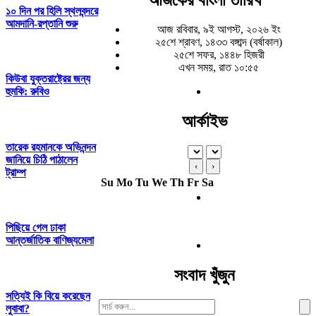
১০ দিন পর হিলি স্থলবন্দরে
আমদানি-রপ্তানি শুরু
আজ রবিবার, ৯ই আগস্ট, ২০২৬ ইং
২৫শে শ্রাবণ, ১৪৩৩ বঙ্গাব্দ (বর্ষাকাল)
২৫শে সফর, ১৪৪৮ হিজরী
এখন সময়, রাত ১০:৫৫
কিউবা যুক্তরাষ্ট্রের জন্য
হুমকি: রুবিও
আর্কাইভ
তারেক রহমানকে অ‌ভিনন্দন
জানিয়ে চিঠি পাঠালেন
‹
›
ট্রাম্প
Su
Mo
Tu
We
Th
Fr
Sa
পিছিয়ে গেল ঢাকা
আন্তর্জাতিক বাণিজ্যমেলা
সংবাদ খুঁজুন
সত্যিই কি বিয়ে করেছেন
Search
লুবাবা?