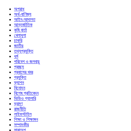
অপরাধ
অর্থ-বাণিজ্য
আইন-আদালত
আন্তর্জাতিক
কৃষি বার্তা
খেলাধুলা
চাকরি
জাতীয়
তথ্যপ্রযুক্তি
ধর্ম
পরিবেশ ও জলবায়ু
প্রচ্ছদ
প্রবাসের খবর
প্রযুক্তি
ফ্যাশন
বিনোদন
বিশেষ প্রতিবেদন
ভিডিও গ্যালারি
ভ্রমণ
রাজনীতি
লাইফস্টাইল
শিক্ষা ও শিক্ষাঙ্গন
সম্পাদকীয়
সারাদেশ