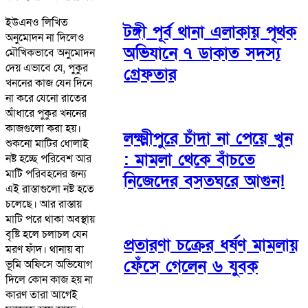
ইউএনও লিখিত
টঙ্গী পূর্ব থানা এলাকায় পৃথক
অনুমোদন না দিলেও
অভিযানে ৭ ডাকাত সদস্য
মৌখিকভাবে অনুমোদন
দেয় এভাবে যে, পুকুর
গ্রেফতার
খননের কাজ যেন দিনে
না করে যেনো রাতের
আঁধারে পুকুর খননের
কাজগুলো করা হয়।
লক্ষ্মীপুরে চাঁদা না পেয়ে খুন
শুকনো মাটির ধোলাই
: মামলা থেকে বাঁচতে
নষ্ট হচ্ছে পরিবেশ আর
মাটি পরিবহনের জন্য
নিজেদের বসতঘরে আগুন!
এই রাস্তাগুলো নষ্ট হতে
চলেছে। আর রাস্তায়
মাটি পরে থাকা অবস্থায়
বৃষ্টি হলে চলাচল যেন
প্রতারণা চক্রের ধর্ষণ মামলায়
মরণ ফাঁদ। থানায় বা
ফেঁসে গেলেন ৬ যুবক
ভূমি অফিসে অভিযোগ
দিলে কোন কাজ হয় না
কারণ তারা আগেই