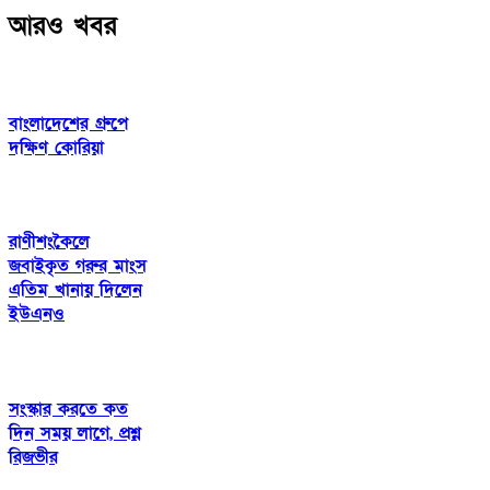
আরও খবর
বাংলাদেশের গ্রুপে
দক্ষিণ কোরিয়া
রাণীশংকৈলে
জবাইকৃত গরুর মাংস
এতিম খানায় দিলেন
ইউএনও
সংস্কার করতে কত
দিন সময় লাগে, প্রশ্ন
রিজভীর