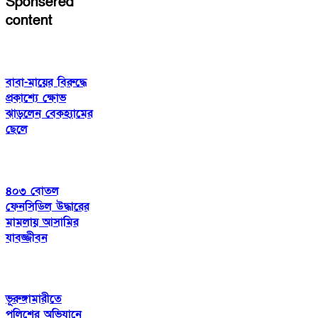
Sponsered
content
বাবা-মায়ের বিরুদ্ধে
প্রকাশ্যে ক্ষোভ
ঝাড়লেন বেকহ্যামের
ছেলে
৪০৩ বোতল
ফেনসিডিল উদ্ধারের
মামলায় আসামির
যাবজ্জীবন
ভূরুঙ্গামারীতে
পুলিশের অভিযানে