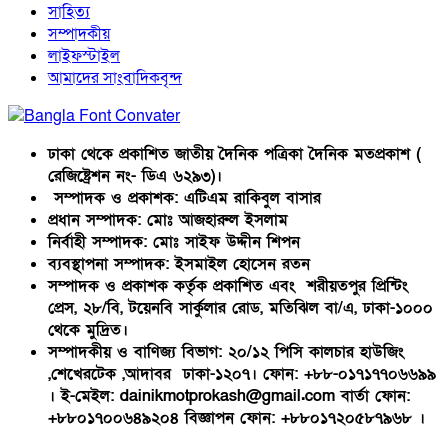
সাহিত্য
সম্পাদকীয়
লাইফস্টাইল
আমাদের সাংবাদিকবৃন্দ
ঢাকা থেকে প্রকাশিত জাতীয় দৈনিক পত্রিকা দৈনিক মতপ্রকাশ (
রেজিষ্ট্রেশন নং- ডিএ ৬২৯৩)।
সম্পাদক ও প্রকাশক: এটিএম রাকিবুল বাসার
প্রধান সম্পাদক: মোঃ আজহারুল ইসলাম
নির্বাহী সম্পাদক: মোঃ সাইফ উদ্দীন শিপন
ব্যবস্থাপনা সম্পাদক: ইসমাইল হোসেন রতন
সম্পাদক ও প্রকাশক কর্তৃক প্রকাশিত এবং শরীয়তপুর প্রিন্টিং
প্রেস, ২৮/বি, টয়েনবি সার্কুলার রোড, মতিঝিল বা/এ, ঢাকা-১০০০
থেকে মুদ্রিত।
সম্পাদকীয় ও বাণিজ্য বিভাগ: ২০/১২ পিসি কালচার হাউজিং
,শেখেরটেক ,আদাবর ঢাকা-১২০৭। ফোন: +৮৮-০১৭১৭৭০৬৬৯৯
। ই-মেইল: dainikmotprokash@gmail.com বার্তা ফোন:
+৮৮০১৭০০৬৪৯২০৪ বিজ্ঞাপন ফোন: +৮৮০১৭২০৫৮৭৯৬৮ ।