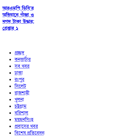
আরএমপি ডিবি’র
অভিযানে গাঁজা ও
নগদ টাকা উদ্ধার;
গ্রেপ্তার ১
প্রচ্ছদ
কনভার্টার
সব খবর
ঢাকা
রংপুর
সিলেট
রাজশাহী
খুলনা
চট্টগ্রাম
বরিশাল
ময়মনসিংহ
প্রবাসের খবর
বিশেষ প্রতিবেদন