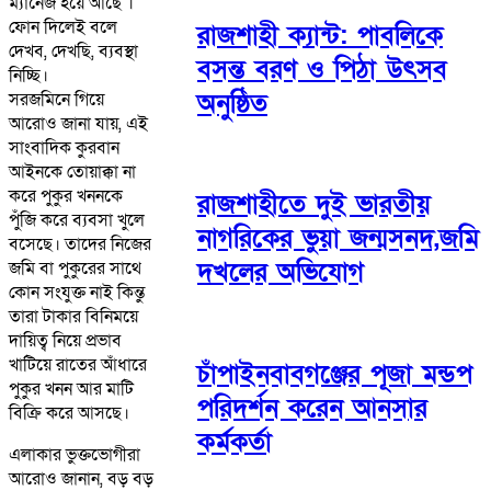
ম্যানেজ হয়ে আছে ।
ফোন দিলেই বলে
রাজশাহী ক্যান্ট: পাবলিকে
দেখব, দেখছি, ব্যবস্থা
বসন্ত বরণ ও পিঠা উৎসব
নিচ্ছি।
অনুষ্ঠিত
সরজমিনে গিয়ে
আরোও জানা যায়, এই
সাংবাদিক কুরবান
আইনকে তোয়াক্কা না
করে পুকুর খননকে
রাজশাহীতে দুই ভারতীয়
পুঁজি করে ব্যবসা খুলে
নাগরিকের ভুয়া জন্মসনদ,জমি
বসেছে। তাদের নিজের
দখলের অভিযোগ
জমি বা পুকুরের সাথে
কোন সংযুক্ত নাই কিন্তু
তারা টাকার বিনিময়ে
দায়িত্ব নিয়ে প্রভাব
খাটিয়ে রাতের আঁধারে
চাঁপাইনবাবগঞ্জের পূজা মন্ডপ
পুকুর খনন আর মাটি
পরিদর্শন করেন আনসার
বিক্রি করে আসছে।
কর্মকর্তা
এলাকার ভুক্তভোগীরা
আরোও জানান, বড় বড়