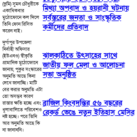
(ভুমি) সুমন চৌধুরীকে
মিথ্যা অপবাদ ও হয়রানী ঘটনায়
একাধিকবার
সর্বস্তরের জনতা ও সাংস্কৃতিক
মুঠোফোনে কল দিলে
তিনি ফোন রিসিভ
কর্মীদের প্রতিবাদ
করেন নাই।
দুর্গাপুর উপজেলা
নির্বাহী অফিসার
ঝালকাঠিতে উৎসাহের সাথে
(ইউএনও) স্বীকৃতি
প্রামানিক মুঠোফোনে
জাতীয় ফল মেলা ও আলোচনা
জানায়, পুকুর সংস্কারের
সভা অনুষ্ঠিত
অনুমতি আছে কিনা
দেখে জানাচ্ছি। মাটি
বের করার অনুমতি এটা
তো অসম্ভব কারণ
ব্রাজিল কিংবদন্তির ৫৬ বছরের
রাস্তার ক্ষতি হচ্ছে এবং
ধুলাবালিতে পরিবেশও
রেকর্ড ভেঙে নতুন ইতিহাস মেসির
নষ্ট হচ্ছে। পরে তিনি
আর অনুমতি আছে কি
না জানাননি।