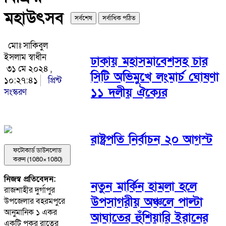
মহাউৎসব
সর্বশেষ
সর্বাধিক পঠিত
মোঃ সাকিবুল
ইসলাম স্বাধীন
ঢাকায় মহাসমাবেশসহ চার
৩১ মে ২০২৪ ,
সিটি অভিমুখে লংমার্চ ঘোষণা
১০:২৭:৪১
প্রিন্ট
১১ দলীয় ঐক্যের
সংস্করণ
রাষ্ট্রপতি নির্বাচন ২০ আগস্ট
ফটোকার্ড ডাউনলোড
করুন (1080×1080)
নিজস্ব প্রতিবেদন:
নতুন মার্কিন হামলা হলে
রাজশাহীর দুর্গাপুর
উপসাগরীয় অঞ্চলে পাল্টা
উপজেলার বহরমপুরে
আনুমানিক ১ একর
আঘাতের হুঁশিয়ারি ইরানের
একটি পুকুর রাতের