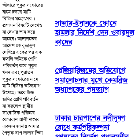
আঁধারে পুকুর সংস্কারের
নামে চলছে মাটি
বিক্রির মহোৎসব ।
সাদ্দাম-ইনানকে ফোনে
প্রশাসন বিষয়টি দেখেও
হামলার নির্দেশ দেন ওবায়দুল
না দেখার ভান করে
আছেন। আদালতের
কাদের
আদেশ কে বৃদ্ধাঙ্গুল
দেখিয়ে একের পর এক
ফসলি জমিকে শ্রেণি
পরিবর্তন করে পুকুর
প্লেজিয়ারিজমের অভিযোগে
খনন এবং পুরাতন
সমালোচনার মুখে কেমব্রিজ
পুকুর সংস্কারের নামে
মাটি বিক্রির অভিযোগ
অধ্যাপকের পদত্যাগ
উঠেছে। তবে উক্ত
জমির শ্রেণি পরিবর্তন
না করলেও স্থানীয়
সাংবাদিক পরিচয়ে
ঢাকার চারপাশের নদীদূষণ
কোরবান আলী নামের
রোধে কর্মপরিকল্পনা
একজন জানায় আমার
পৈতৃক বাপ দাদার ভিটা
প্রণয়নের নির্দেশ প্রধানমন্ত্রীর