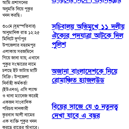
আমি প্রশাসনের
অনুমতি নিয়ে পুকুর
খনন করছি।
সচিবালয় অভিমুখে ১১ দলীয়
৩০মে (বৃহস্পতিবার)
আনুমানিক রাত ১২:২৫
ঐক্যের পদযাত্রা আটকে দিল
মিনিটে দুর্গাপুর
পুলিশ
উপজেলার বহরমপুর
এলাকায় সরজমিনে
গিয়ে জানা যায়, এখানে
পুকুর সংস্কারের নামে
অজানা বাংলাদেশকে নিয়ে
চলছে ইট ভাটায় মাটি
বিক্রি। উপজেলা
রোমাঞ্চিত হ্যাজলউড
নির্বাহী কর্মকর্তা
(ইউএনও), এসি ল্যান্ড
ও থানা ম্যানেজ করেই
একজন সাংবাদিক
বিয়ের সাজে যে ৩ নতুনত্ব
পরিচয় দানকারী
দেখা যাবে এ বছর
কুরবান আলী নামের
এক ব্যক্তি পুকুর খনন
করছে রাতের আঁধারে।