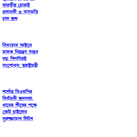
ভারতীয় চোরাই
প্রসাধনী ও বাসমতি
চাল জব্দ
বিদ্যমান আইনে
মাদক নিয়ন্ত্রণ সম্ভব
নয়, শিগগিরই
সংশোধন: স্বরাষ্ট্রমন্ত্রী
শার্শায় বিএনপির
নির্বাচনী জনসভা,
ধানের শীষের পক্ষে
ভোট চাইলেন
নুরুজ্জামান লিটন