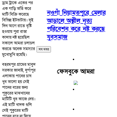
ড্রাম ট্রাকে একের পর
এক গাড়ি ভর্তি করে
নওগাঁ নিয়ামতপুরে মেলার
মাটি বিক্রি করেছে
আড়ালে অশ্লীল নৃত্য
বিভিন্ন ইটভাটায়। দুই
দিন আগে রাতে বৃষ্টি
পরিবেশন করে নষ্ট করছে
হওয়ায় পুরা রাস্তা
যুবসমাজ
কাদায় নষ্ট হয়েছিল
সকালে আমরা চলাচল
করতে অনেক সমস্যার
সব খবর
মুখোমুখি হয়েছি।
বহরমপুর গ্রামের মাবুদ
সরকার জানাই, দুর্গাপুর
ফেসবুকে আমরা
এলাকায় পানের চাষ
খুব ভালো হয় সেই
পানের বরের জন্য
পুকুরের মাঝখানের
মাটিটি খুব কাজে দেয়।
এই মাটি খাদক গুলি
সেই পুকুরের মাটি
পানের বরে না দিয়ে