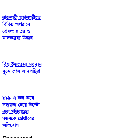
রাজশাহী মহানগরীতে
বিভিন্ন অপরাধে
গ্রেফতার ১৪ ও
মাদকদ্রব্য উদ্ধার
বিশ্ব ইজতেমা ময়দান
বুঝে পেল সাদপন্থিরা
৯৯৯ এ কল করে
সহায়তা চেয়ে উল্টো
এক পরিবারের
৭জনকে গ্রেপ্তারের
অভিযোগ