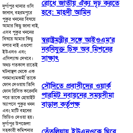
রোধে জাতীয় ঐক্য দৃঢ় করতে
দুর্গাপুর থানার ওসি
হবে: মাহ্দী আমিন
জানান, বহরমপুরে
পুকুর খননের বিষয়ে
আমার কিছু জানা নাই,
এসব পুকুর খননের
স্বরাষ্ট্রমন্ত্রীর সঙ্গে আইওএম’র
বিষয়ে আমার কিছু
বলার নাই এগুলো
নবনিযুক্ত চিফ অব মিশনের
ইউএনও এবং
সাক্ষাৎ
এসিল্যান্ড দেখবে।
অথচ গতকাল রাতেই
ঘটনাস্থল থেকে এক
গনমাধ্যমকর্মী তাকে
সৌদিতে প্রবাসীদের ওয়ার্ক
ফোন দেওয়ায় তিনি
ফোন রিসিভ করেননি
পারমিট নবায়নের সময়সীমা
পরে তাকে হোয়াইট
বাড়াল কর্তৃপক্ষ
অ্যাপসে পুকুর খনন
এবং মাটি বহনের
ভিডিও দেওয়া হয়।
দুর্গাপুর উপজেলা
সহকারী কমিশনার
তেঁতুলিয়ায় ইউএনওকে ঘিরে