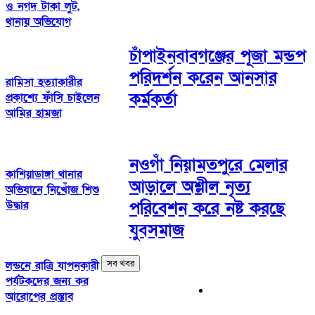
ও নগদ টাকা লুট,
থানায় অভিযোগ
চাঁপাইনবাবগঞ্জের পূজা মন্ডপ
পরিদর্শন করেন আনসার
রামিসা হত্যাকারীর
কর্মকর্তা
প্রকাশ্যে ফাঁসি চাইলেন
আমির হামজা
নওগাঁ নিয়ামতপুরে মেলার
কাশিয়াডাঙ্গা থানার
আড়ালে অশ্লীল নৃত্য
অভিযানে নিখোঁজ শিশু
উদ্ধার
পরিবেশন করে নষ্ট করছে
যুবসমাজ
সব খবর
লন্ডনে রাত্রি যাপনকারী
পর্যটকদের জন্য কর
আরোপের প্রস্তাব