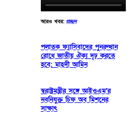
আরও খবর:
প্রচ্ছদ
পলাতক ফ্যাসিবাদের পুনরুত্থান
রোধে জাতীয় ঐক্য দৃঢ় করতে
হবে: মাহ্দী আমিন
স্বরাষ্ট্রমন্ত্রীর সঙ্গে আইওএম’র
নবনিযুক্ত চিফ অব মিশনের
সাক্ষাৎ