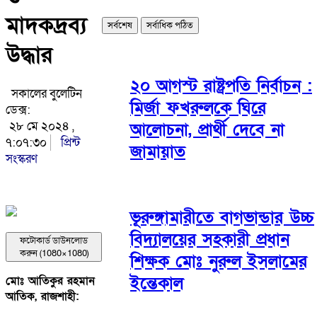
মাদকদ্রব্য
সর্বশেষ
সর্বাধিক পঠিত
উদ্ধার
২০ আগস্ট রাষ্ট্রপতি নির্বাচন :
সকালের বুলেটিন
মির্জা ফখরুলকে ঘিরে
ডেক্স:
২৮ মে ২০২৪ ,
আলোচনা, প্রার্থী দেবে না
৭:০৭:৩০
প্রিন্ট
জামায়াত
সংস্করণ
ভূরুঙ্গামারীতে বাগভান্ডার উচ্চ
বিদ্যালয়ের সহকারী প্রধান
ফটোকার্ড ডাউনলোড
করুন (1080×1080)
শিক্ষক মোঃ নুরুল ইসলামের
ইন্তেকাল
মোঃ আতিকুর রহমান
আতিক, রাজশাহী: