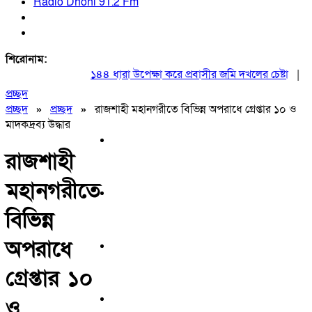
Radio Dhoni 91.2 Fm
শিরোনাম:
১৪৪ ধারা উপেক্ষা করে প্রবাসীর জমি দখলের চেষ্টা
|
২০ আ
প্রচ্ছদ
প্রচ্ছদ
»
প্রচ্ছদ
»
রাজশাহী মহানগরীতে বিভিন্ন অপরাধে গ্রেপ্তার ১০ ও
মাদকদ্রব্য উদ্ধার
রাজশাহী
মহানগরীতে
বিভিন্ন
অপরাধে
গ্রেপ্তার ১০
ও