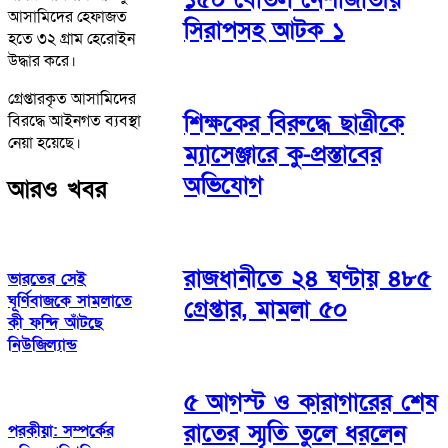
আসামিদের হেফাজত
সিরাপসহ আটক ১
হতে ৩২ গ্রাম হেরোইন
উদ্ধার করে।
গ্রেপ্তারকৃত আসামিদের
শিক্ষকের বিরুদ্ধে ছাত্রীকে
বিরদ্ধে আইনগত ব্যবস্থা
নেয়া হয়েছে।
ম্যাসেঞ্জারে কু-প্রস্তাবের
অভিযোগ
আরও খবর
রাজধানীতে ২৪ ঘণ্টায় ৪৮৫
ভারতের সেই
ঘূর্ণিবাজকে সামলাতে
গ্রেপ্তার, মামলা ৫০
কী ফন্দি আঁটছে
নিউজিল্যান্ড
৫ আগস্ট ও কারাগারের শেষ
রাতের স্মৃতি তুলে ধরলেন
পরকীয়া: সম্পর্কের