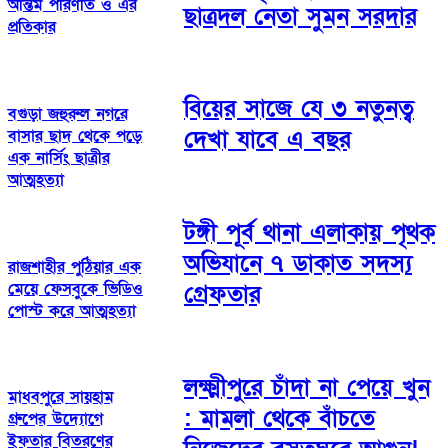
অন্তিম পরিণতি ও এর
ছাত্রদল নেতা সুমন সরদার
প্রতিকার
বিয়ের সাজে যে ৩ নতুনত্ব
বগুড়া জহুরুল নগরে
দেখা যাবে এ বছর
বাসার ছাদ থেকে পড়ে
এক নার্সিং ছাত্রীর
আত্মহত্যা
টঙ্গী পূর্ব থানা এলাকায় পৃথক
অভিযানে ৭ ডাকাত সদস্য
রাজশাহীর পুঠিয়ার এক
মেয়ে ফেসবুকে ভিডিও
গ্রেফতার
পোস্ট করে আত্মহত্যা
লক্ষ্মীপুরে চাঁদা না পেয়ে খুন
মাধবপুরে সায়হাম
: মামলা থেকে বাঁচতে
গ্রুপের উদ্যোগে
ইফতার বিতরণের