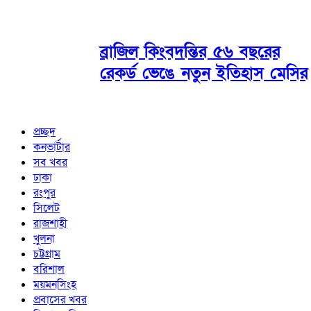
ব্রাজিল কিংবদন্তির ৫৬ বছরের
রেকর্ড ভেঙে নতুন ইতিহাস মেসির
প্রচ্ছদ
কনভার্টার
সব খবর
ঢাকা
রংপুর
সিলেট
রাজশাহী
খুলনা
চট্টগ্রাম
বরিশাল
ময়মনসিংহ
প্রবাসের খবর