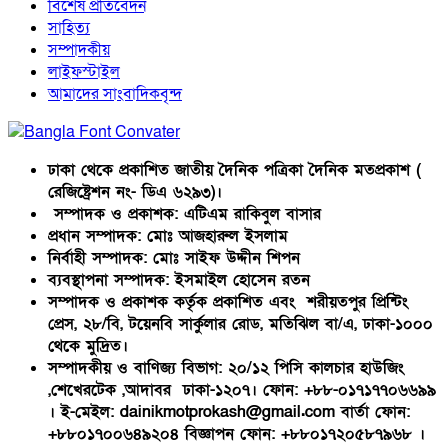
বিশেষ প্রতিবেদন
সাহিত্য
সম্পাদকীয়
লাইফস্টাইল
আমাদের সাংবাদিকবৃন্দ
ঢাকা থেকে প্রকাশিত জাতীয় দৈনিক পত্রিকা দৈনিক মতপ্রকাশ (
রেজিষ্ট্রেশন নং- ডিএ ৬২৯৩)।
সম্পাদক ও প্রকাশক: এটিএম রাকিবুল বাসার
প্রধান সম্পাদক: মোঃ আজহারুল ইসলাম
নির্বাহী সম্পাদক: মোঃ সাইফ উদ্দীন শিপন
ব্যবস্থাপনা সম্পাদক: ইসমাইল হোসেন রতন
সম্পাদক ও প্রকাশক কর্তৃক প্রকাশিত এবং শরীয়তপুর প্রিন্টিং
প্রেস, ২৮/বি, টয়েনবি সার্কুলার রোড, মতিঝিল বা/এ, ঢাকা-১০০০
থেকে মুদ্রিত।
সম্পাদকীয় ও বাণিজ্য বিভাগ: ২০/১২ পিসি কালচার হাউজিং
,শেখেরটেক ,আদাবর ঢাকা-১২০৭। ফোন: +৮৮-০১৭১৭৭০৬৬৯৯
। ই-মেইল: dainikmotprokash@gmail.com বার্তা ফোন:
+৮৮০১৭০০৬৪৯২০৪ বিজ্ঞাপন ফোন: +৮৮০১৭২০৫৮৭৯৬৮ ।