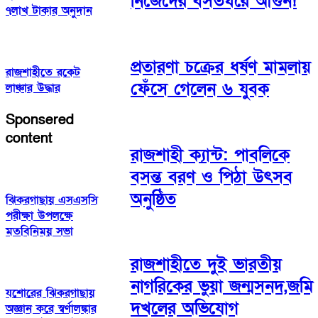
নিজেদের বসতঘরে আগুন!
৭লাখ টাকার অনুদান
প্রতারণা চক্রের ধর্ষণ মামলায়
রাজশাহীতে রকেট
ফেঁসে গেলেন ৬ যুবক
লাঞ্চার উদ্ধার
Sponsered
content
রাজশাহী ক্যান্ট: পাবলিকে
বসন্ত বরণ ও পিঠা উৎসব
অনুষ্ঠিত
ঝিকরগাছায় এসএসসি
পরীক্ষা উপলক্ষে
মতবিনিময় সভা
রাজশাহীতে দুই ভারতীয়
নাগরিকের ভুয়া জন্মসনদ,জমি
যশোরের ঝিকরগাছায়
দখলের অভিযোগ
অজ্ঞান করে স্বর্ণালঙ্কার