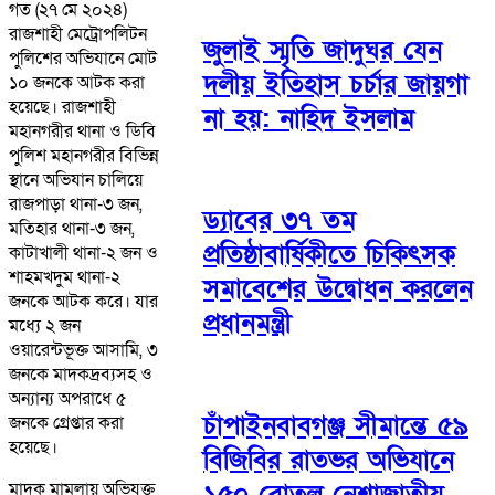
গত (২৭ মে ২০২৪)
রাজশাহী মেট্রোপলিটন
জুলাই স্মৃতি জাদুঘর যেন
পুলিশের অভিযানে মোট
দলীয় ইতিহাস চর্চার জায়গা
১০ জনকে আটক করা
হয়েছে। রাজশাহী
না হয়: নাহিদ ইসলাম
মহানগরীর থানা ও ডিবি
পুলিশ মহানগরীর বিভিন্ন
স্থানে অভিযান চালিয়ে
রাজপাড়া থানা-৩ জন,
ড্যাবের ৩৭ তম
মতিহার থানা-৩ জন,
প্রতিষ্ঠাবার্ষিকীতে চিকিৎসক
কাটাখালী থানা-২ জন ও
শাহমখদুম থানা-২
সমাবেশের উদ্বোধন করলেন
জনকে আটক করে। যার
প্রধানমন্ত্রী
মধ্যে ২ জন
ওয়ারেন্টভূক্ত আসামি, ৩
জনকে মাদকদ্রব্যসহ ও
অন্যান্য অপরাধে ৫
চাঁপাইনবাবগঞ্জ সীমান্তে ৫৯
জনকে গ্রেপ্তার করা
হয়েছে।
বিজিবির রাতভর অভিযানে
মাদক মামলায় অভিযুক্ত
১৫০ বোতল নেশাজাতীয়