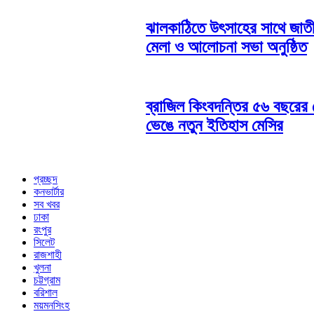
ঝালকাঠিতে উৎসাহের সাথে জাত
মেলা ও আলোচনা সভা অনুষ্ঠিত
ব্রাজিল কিংবদন্তির ৫৬ বছরের র
ভেঙে নতুন ইতিহাস মেসির
প্রচ্ছদ
কনভার্টার
সব খবর
ঢাকা
রংপুর
সিলেট
রাজশাহী
খুলনা
চট্টগ্রাম
বরিশাল
ময়মনসিংহ