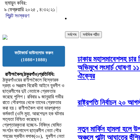
হুমায়ুন কবির:
৯ ফেব্রুয়ারি ২০২৫ , ৪:৩২:২১
প্রিন্ট সংস্করণ
সর্বশেষ
সর্বাধিক পঠিত
ফটোকার্ড ডাউনলোড করুন
ঢাকায় মহাসমাবেশসহ চার 
(1080×1080)
অভিমুখে লংমার্চ ঘোষণা ১১ 
রাণীশংকৈল(ঠাকুরগাঁও)প্রতিনিধি:
ঐক্যের
ঠাকুরগাঁওয়ের রাণীশংকৈলে বিস্ফোরক
দ্রব্য ও সন্ত্রাস বিরোধী আইনে যুবলীগ ও
ছাত্রলীগের দুই নেতাকে গ্রেফতার
করেছে পুলিশ। রবিবার ৯ জানুয়ারি গভীর
রাষ্ট্রপতি নির্বাচন ২০ আগস
রাতে পৌরশহর থেকে তাদের গ্রেফতার
করা হয়। রাণীশংকৈল থানা ভারপ্রাপ্ত
কর্মকর্তা (ওসি মুহা. আরশেদুল হক ঘটনার
সত্যতা নিশ্চিত করেছেন।
গ্রেপ্তারকৃতরা হচ্ছেন- নিষিদ্ধ ঘোষিত
নতুন মার্কিন হামলা হলে উ
সংগঠন বাংলাদেশ ছাত্রলীগ নেতা পৌর
অঞ্চলে পাল্টা আঘাতের হুঁশিয
শহরের স্বাধীন বসাক(৩০), যুবলীগ নেতা