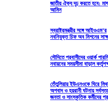
জাতীয় ঐক্য দৃঢ় করতে হবে: মাহ্
আমিন
স্বরাষ্ট্রমন্ত্রীর সঙ্গে আইওএম’র
নবনিযুক্ত চিফ অব মিশনের সাক্ষ
সৌদিতে প্রবাসীদের ওয়ার্ক পারম
নবায়নের সময়সীমা বাড়াল কর্তৃপক্
তেঁতুলিয়ায় ইউএনওকে ঘিরে মিথ্
অপবাদ ও হয়রানী ঘটনায় সর্বস্ত
জনতা ও সাংস্কৃতিক কর্মীদের প্