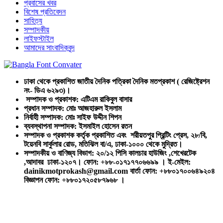
প্রবাসের খবর
বিশেষ প্রতিবেদন
সাহিত্য
সম্পাদকীয়
লাইফস্টাইল
আমাদের সাংবাদিকবৃন্দ
ঢাকা থেকে প্রকাশিত জাতীয় দৈনিক পত্রিকা দৈনিক মতপ্রকাশ ( রেজিষ্ট্রেশন
নং- ডিএ ৬২৯৩)।
সম্পাদক ও প্রকাশক: এটিএম রাকিবুল বাসার
প্রধান সম্পাদক: মোঃ আজহারুল ইসলাম
নির্বাহী সম্পাদক: মোঃ সাইফ উদ্দীন শিপন
ব্যবস্থাপনা সম্পাদক: ইসমাইল হোসেন রতন
সম্পাদক ও প্রকাশক কর্তৃক প্রকাশিত এবং শরীয়তপুর প্রিন্টিং প্রেস, ২৮/বি,
টয়েনবি সার্কুলার রোড, মতিঝিল বা/এ, ঢাকা-১০০০ থেকে মুদ্রিত।
সম্পাদকীয় ও বাণিজ্য বিভাগ: ২০/১২ পিসি কালচার হাউজিং ,শেখেরটেক
,আদাবর ঢাকা-১২০৭। ফোন: +৮৮-০১৭১৭৭০৬৬৯৯ । ই-মেইল:
dainikmotprokash@gmail.com বার্তা ফোন: +৮৮০১৭০০৬৪৯২০৪
বিজ্ঞাপন ফোন: +৮৮০১৭২০৫৮৭৯৬৮ ।