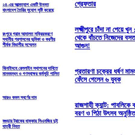
গ্রেফতার
২৪-এর আত্মত্যাগ একটি উন্নত
বাংলাদেশ তৈরির সুযোগ সৃষ্টি করেছে
লক্ষ্মীপুরে চাঁদা না পেয়ে খুন
রংপুরে গ্রাম আদালত সক্রিয়করণে
থেকে বাঁচতে নিজেদের বস
স্থানীয় প্রশাসনের ভূমিকা ও করণীয়
আগুন!
শীর্ষক বিভাগীয় সম্মেলন
ঝিনাইদহে রেললাইন স্থাপনের দাবিতে
প্রতারণা চক্রের ধর্ষণ মামল
মানববন্ধন ও গণস্বাক্ষর কর্মসূচি পালিত
ফেঁসে গেলেন ৬ যুবক
আরও কমল স্বর্ণের দাম
রাজশাহী ক্যান্ট: পাবলিকে 
বরণ ও পিঠা উৎসব অনুষ্ঠি
বগুড়ায় ট্রাকের ধাক্কায় সিএনজির দুই
যাত্রী নিহত