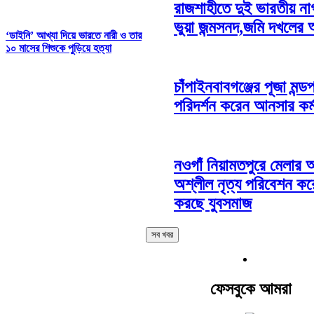
রাজশাহীতে দুই ভারতীয় ন
ভুয়া জন্মসনদ,জমি দখলের
‘ডাইনি’ আখ্যা দিয়ে ভারতে নারী ও তার
১০ মাসের শিশুকে পুড়িয়ে হত্যা
চাঁপাইনবাবগঞ্জের পূজা মন্ড
পরিদর্শন করেন আনসার কর্ম
নওগাঁ নিয়ামতপুরে মেলার
অশ্লীল নৃত্য পরিবেশন করে
করছে যুবসমাজ
সব খবর
ফেসবুকে আমরা