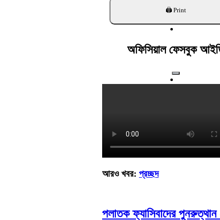
খুঁজুন
অফিসিয়াল ফেসবুক আইড
আরও খবর:
প্রচ্ছদ
পলাতক ফ্যাসিবাদের পুনরুত্থান