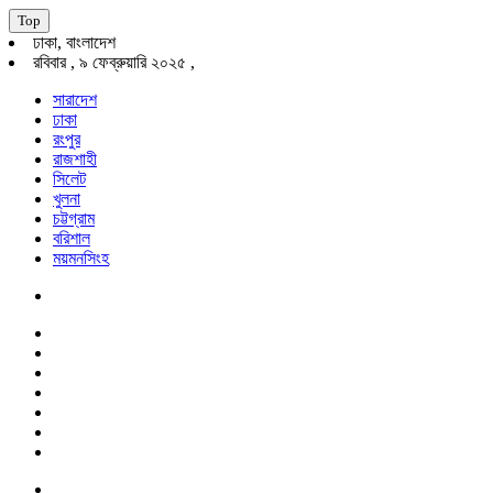
Top
ঢাকা, বাংলাদেশ
রবিবার , ৯ ফেব্রুয়ারি ২০২৫ ,
সারাদেশ
ঢাকা
রংপুর
রাজশাহী
সিলেট
খুলনা
চট্টগ্রাম
বরিশাল
ময়মনসিংহ