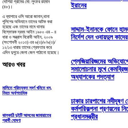
দোশিয়া গ্রামের মো: লুৎফর রহমান
ইরানের
(৪৮)।
এ ব্যাপারে ওসি আরো জানান,থানা
পুলিশের অভিযানে তাদের আটক করা
হয়েছে এবং তাদের নামে থানায়
সাদ্দাম-ইনানকে ফোনে হাম
বিস্ফোরক দ্রব্য আইন ১৯৮০ এর – ৪
নির্দেশ দেন ওবায়দুল কাদের
ধারা ও সন্ত্রাস বিরোধী আইন, ২০০৯
(সংশোধনী ২০১৩) এর ৬(৩)/৮/৯(৩)/
১২/১৩ ধারায় তাদের গ্রেফতার করে
এদিন দুপুরে জেলা জেল পাঠানো হয়েছে।
প্লেজিয়ারিজমের অভিযোগ
আরও খবর
সমালোচনার মুখে কেমব্রিজ
অধ্যাপকের পদত্যাগ
মালিতে পরিত্যক্ত স্বর্ণ খনিতে ধস,
নিহত অর্ধশতাধিক
ঢাকার চারপাশের নদীদূষণ 
কর্মপরিকল্পনা প্রণয়নের নির
প্রধানমন্ত্রীর
ঝালকাঠি দুইটি আসনের জামায়াতের
প্রার্থী ঘোষণা