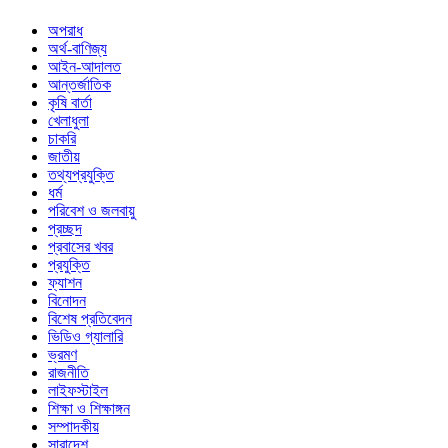
অপরাধ
অর্থ-বাণিজ্য
আইন-আদালত
আন্তর্জাতিক
কৃষি বার্তা
খেলাধুলা
চাকরি
জাতীয়
তথ্যপ্রযুক্তি
ধর্ম
পরিবেশ ও জলবায়ু
প্রচ্ছদ
প্রবাসের খবর
প্রযুক্তি
ফ্যাশন
বিনোদন
বিশেষ প্রতিবেদন
ভিডিও গ্যালারি
ভ্রমণ
রাজনীতি
লাইফস্টাইল
শিক্ষা ও শিক্ষাঙ্গন
সম্পাদকীয়
সারাদেশ