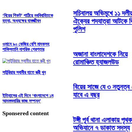
সচিবালয় অভিমুখে ১১ দলীয
‘বিয়ের গিফট’ পাঠিয়ে নববিবাহিতকে
ঐক্যের পদযাত্রা আটকে দ
হত্যা, অধ্যক্ষের যাবজ্জীবন
পুলিশ
ওমানে ৯০ কেজির বেশি মাদকসহ
পাকিস্তানি নাগরিক গ্রেপ্তার
অজানা বাংলাদেশকে নিয়ে
রোমাঞ্চিত হ্যাজলউড
সাটুরিয়ায় স্বামীর হাতে স্ত্রী খুন
বিয়ের সাজে যে ৩ নতুনত্ব 
যাবে এ বছর
ইতিহাসের এই দিনে ‘বাংলাদেশে ১ম
আদমশুমারির কাজ সম্পন্ন’
Sponsered content
টঙ্গী পূর্ব থানা এলাকায় পৃথক
অভিযানে ৭ ডাকাত সদস্য