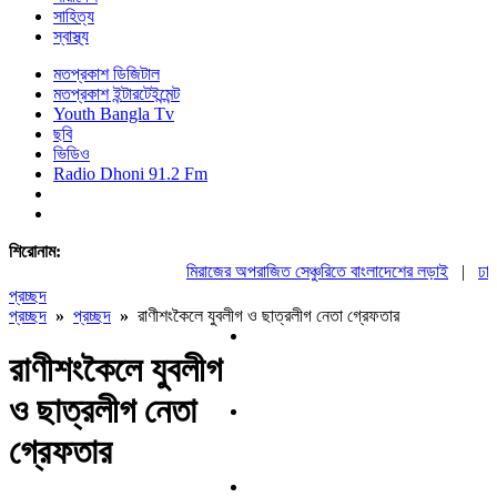
সাহিত্য
স্বাস্থ্য
মতপ্রকাশ ডিজিটাল
মতপ্রকাশ ইন্টারটেইন্মেন্ট
Youth Bangla Tv
ছবি
ভিডিও
Radio Dhoni 91.2 Fm
শিরোনাম:
মিরাজের অপরাজিত সেঞ্চুরিতে বাংলাদেশের লড়াই
|
ঢাকায়
প্রচ্ছদ
প্রচ্ছদ
»
প্রচ্ছদ
»
রাণীশংকৈলে যুবলীগ ও ছাত্রলীগ নেতা গ্রেফতার
রাণীশংকৈলে যুবলীগ
ও ছাত্রলীগ নেতা
গ্রেফতার