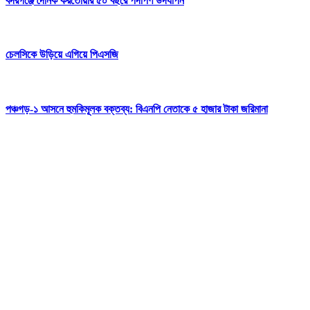
বদরগঞ্জে দৈনিক করতোয়ার ৫০ বছরে পদার্পণ উদযাপন
চেলসিকে উড়িয়ে এগিয়ে পিএসজি
পঞ্চগড়-১ আসনে হুমকিমূলক বক্তব্য: বিএনপি নেতাকে ৫ হাজার টাকা জরিমানা