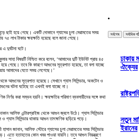
ান পুড়ে ছাই হয়ে গেছে। একটি দোকানে গ্যাসের চুলা মেরামতের সময়
সর্বশেষ
সর্বাধিক প
ায় ৭৫ লাখ টাকার ক্ষয়ক্ষতি হয়েছে বলে জানা গেছে।
ে এ দুর্ঘটনা ঘটে।
ঢাকায় 
কুমার সাহা বিষয়টি নিশ্চিত করে বলেন, ‘আমাদের দুটি ইউনিট প্রায় ৪৫
াই হয়ে গেছে। তবে কি কারণে আগুনের সূত্রপাত হয়েছে, তা বলা যাচ্ছে
ঐক্যের
ওয়ায় আমাদের যেতে সময় লেগেছে।’
ইজ থেকে আগুনের সূত্রপাত হয়েছে। সেখানে গ্যাস সিলিন্ডার, অকটেন ও
গুনের ঘটনা ঘটেছে তা এখনই বলা যাচ্ছে না।
রাষ্ট্রপ
িক নির্ণয় করা সম্ভব হয়নি। ক্ষয়ক্ষতির পরিমাণ ব্যবসায়ীদের সঙ্গে কথা
ের দোকান আলিফ এন্টারপ্রাইজ থেকে আগুন জ্বলে উঠে। গ্যাস সিলিন্ডার
নতুন মা
 ও গ্যাস সিলিন্ডার থাকায় আগুন তাৎক্ষণিক ছড়িয়ে পড়ে।
ইরানের
ী হাসান জানান, আলিফ স্টোরে গ্যাসের চুলা মেরামতের সময় সিলিন্ডার
ে। এতে হতাহতের কোন খবর পাওয়া যায়নি। তবে আগুন নিয়ন্ত্রণে