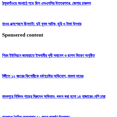
ঠাকুরগাঁওয়ে বড়মাঠে পড়ে ছিল এসএসসির উত্তরপত্র, জেলায় চাঞ্চল্য
হাওর এক্সপ্রেসে ছিনতাই: দুই যুবক আটক, ছুরি ও টাকা উদ্ধার
Sponsered content
পিরব ইউনিয়নে জামায়াতে ইসলামীর সুধী সমাবেশ ও ছাগল বিতরণ অনুষ্ঠিত
টঙ্গীতে ১২ বছরের কিশোরীকে ধর্ষণচেষ্টার অভিযোগ, মামলা দায়ের
মাধবপুরে নিষিদ্ধ গাছের বিরুদ্ধে অভিযান: ধ্বংস করা হলো ১৪ হাজারের বেশি চারা