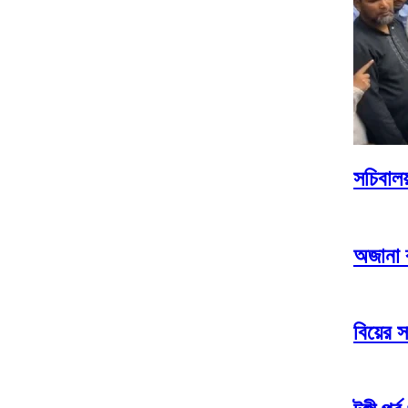
সচিবালয
অজানা ব
বিয়ের স