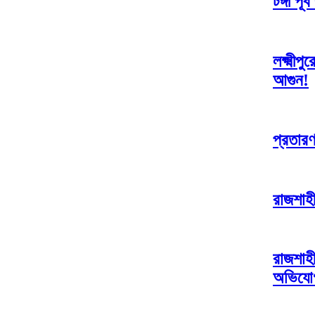
টঙ্গী প
লক্ষ্মী
আগুন!
প্রতারণ
রাজশাহী
রাজশাহী
অভিযো