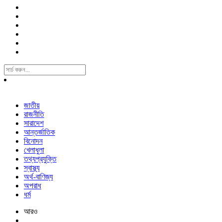
Search
For:
জাতীয়
রাজনীতি
সারাদেশ
আন্তর্জাতিক
বিনোদন
খেলাধুলা
তথ্যপ্রযুক্তি
স্বাস্থ্য
অর্থ-বাণিজ্য
অপরাধ
ধর্ম
আরও