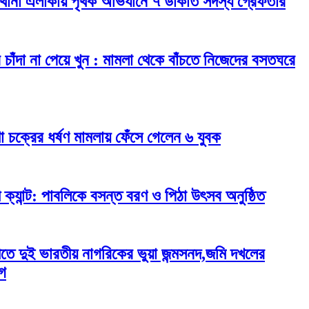
ূর্ব থানা এলাকায় পৃথক অভিযানে ৭ ডাকাত সদস্য গ্রেফতার
পুরে চাঁদা না পেয়ে খুন : মামলা থেকে বাঁচতে নিজেদের বসতঘরে
া চক্রের ধর্ষণ মামলায় ফেঁসে গেলেন ৬ যুবক
 ক্যান্ট: পাবলিকে বসন্ত বরণ ও পিঠা উৎসব অনুষ্ঠিত
তে দুই ভারতীয় নাগরিকের ভুয়া জন্মসনদ,জমি দখলের
গ