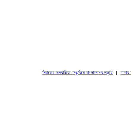
মিরাজের অপরাজিত সেঞ্চুরিতে বাংলাদেশের লড়াই
|
ঢাকায় মহাসমা