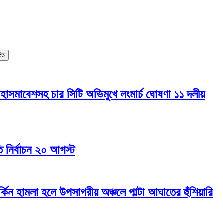
ঠিত
মহাসমাবেশসহ চার সিটি অভিমুখে লংমার্চ ঘোষণা ১১ দলীয়
তি নির্বাচন ২০ আগস্ট
র্কিন হামলা হলে উপসাগরীয় অঞ্চলে পাল্টা আঘাতের হুঁশিয়ারি