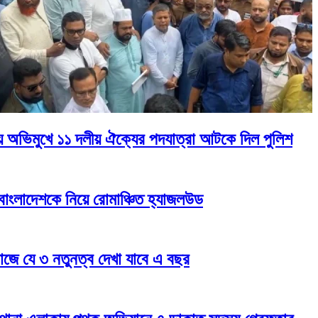
় অভিমুখে ১১ দলীয় ঐক্যের পদযাত্রা আটকে দিল পুলিশ
াংলাদেশকে নিয়ে রোমাঞ্চিত হ্যাজলউড
াজে যে ৩ নতুনত্ব দেখা যাবে এ বছর