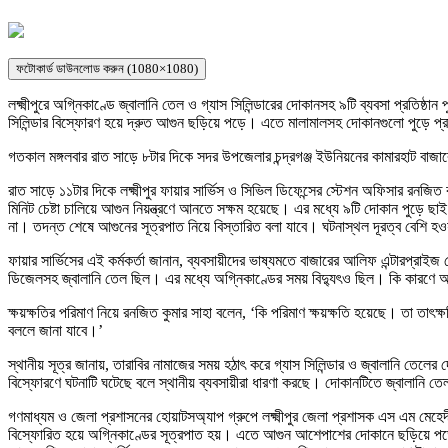
ফটোকার্ড ডাউনলোড করুন (1080×1080)
লক্ষ্মীপুরে অগ্নিকাণ্ডে জ্বালানি তেল ও গ্যাস সিলিন্ডারের দোকানসহ ৯টি ব্যবসা প্রতিষ্ঠ
সিলিন্ডার বিস্ফোরণ হয়ে দ্রুত আগুন ছড়িয়ে পড়ে। এতে মালামালসহ দোকানগুলো পুড়ে প্র
গতকাল মঙ্গলবার রাত সাড়ে ৮টার দিকে সদর উপজেলার চন্দ্রগঞ্জ ইউনিয়নের কামারহাট বাজার
রাত সাড়ে ১১টার দিকে লক্ষ্মীপুর ফায়ার সার্ভিস ও সিভিল ডিফেন্সের স্টেশন অফিসার রনজিত 
মিনিট চেষ্টা চালিয়ে আগুন নিয়ন্ত্রণে আনতে সক্ষম হয়েছে। এর মধ্যে ৯টি দোকান পুড়ে ছ
না। তদন্ত শেষে আগুনের সূত্রপাত নিয়ে বিস্তারিত বলা যাবে। ঘটনাস্থল দূরত্ব বেশি হ
ফায়ার সার্ভিসের এই কর্মকর্তা জানান, ব্যবসায়ীদের ভাষ্যমতে বাজারের আলিফ এন্টারপ্রা
ডিজেলসহ জ্বালানি তেল ছিল। এর মধ্যে অগ্নিকাণ্ডের সময় বিদ্যুৎও ছিল। কি কারণে আ
ক্ষয়ক্ষতির পরিমাণ নিয়ে রনজিত কুমার সাহা বলেন, ‘কি পরিমাণ ক্ষয়ক্ষতি হয়েছে। তা তাৎক্ষণ
বললে জানা যাবে।’
স্থানীয় সূত্র জানায়, তারাবির নামাজের সময় হঠাৎ করে গ্যাস সিলিন্ডার ও জ্বালানি তেল
বিস্ফোরণে ঘটনাটি ঘটেছে বলে স্থানীয় ব্যবসায়ীরা ধারণা করছে। দোকানটিতে জ্বালানি তেল
গণমাধ্যম ও জেলা প্রশাসনের হোয়াটসঅ্যাপ গ্রুপে লক্ষ্মীপুর জেলা প্রশাসক এস এম মেহেদ
বিস্ফোরিত হয়ে অগ্নিকাণ্ডের সূত্রপাত হয়। এতে আগুন আশেপাশের দোকানে ছড়িয়ে পড়