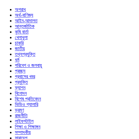
অপরাধ
অর্থ-বাণিজ্য
আইন-আদালত
আন্তর্জাতিক
কৃষি বার্তা
খেলাধুলা
চাকরি
জাতীয়
তথ্যপ্রযুক্তি
ধর্ম
পরিবেশ ও জলবায়ু
প্রচ্ছদ
প্রবাসের খবর
প্রযুক্তি
ফ্যাশন
বিনোদন
বিশেষ প্রতিবেদন
ভিডিও গ্যালারি
ভ্রমণ
রাজনীতি
লাইফস্টাইল
শিক্ষা ও শিক্ষাঙ্গন
সম্পাদকীয়
সারাদেশ