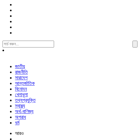
Search
For:
জাতীয়
রাজনীতি
সারাদেশ
আন্তর্জাতিক
বিনোদন
খেলাধুলা
তথ্যপ্রযুক্তি
স্বাস্থ্য
অর্থ-বাণিজ্য
অপরাধ
ধর্ম
আরও