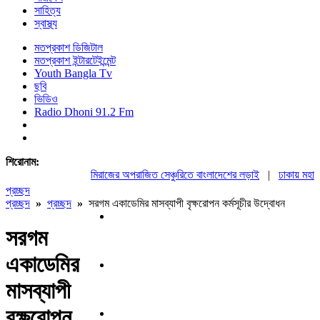
সাহিত্য
স্বাস্থ্য
মতপ্রকাশ ডিজিটাল
মতপ্রকাশ ইন্টারটেইন্মেন্ট
Youth Bangla Tv
ছবি
ভিডিও
Radio Dhoni 91.2 Fm
শিরোনাম:
মিরাজের অপরাজিত সেঞ্চুরিতে বাংলাদেশের লড়াই
|
ঢাকায় মহাসমা
প্রচ্ছদ
প্রচ্ছদ
»
প্রচ্ছদ
»
সরগম একাডেমির মাসব্যাপী বৃক্ষরোপন কর্মসূচীর উদ্বোধন
সরগম
একাডেমির
মাসব্যাপী
বৃক্ষরোপন