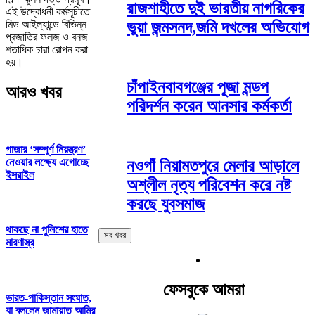
রাজশাহীতে দুই ভারতীয় নাগরিকের
এই উদ্বোধনী কর্মসূচীতে
মিড আইল্যান্ডে বিভিন্ন
ভুয়া জন্মসনদ,জমি দখলের অভিযোগ
প্রজাতির ফলজ ও বনজ
শতাধিক চারা রোপন করা
হয়।
চাঁপাইনবাবগঞ্জের পূজা মন্ডপ
আরও খবর
পরিদর্শন করেন আনসার কর্মকর্তা
গাজার ‘সম্পূর্ণ নিয়ন্ত্রণ’
নেওয়ার লক্ষ্যে এগোচ্ছে
নওগাঁ নিয়ামতপুরে মেলার আড়ালে
ইসরাইল
অশ্লীল নৃত্য পরিবেশন করে নষ্ট
করছে যুবসমাজ
থাকছে না পুলিশের হাতে
সব খবর
মারণাস্ত্র
ফেসবুকে আমরা
ভারত-পাকিস্তান সংঘাত,
যা বললেন জামায়াত আমির