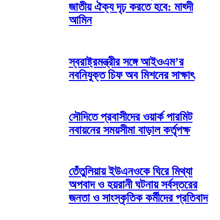
জাতীয় ঐক্য দৃঢ় করতে হবে: মাহ্দী
আমিন
স্বরাষ্ট্রমন্ত্রীর সঙ্গে আইওএম’র
নবনিযুক্ত চিফ অব মিশনের সাক্ষাৎ
সৌদিতে প্রবাসীদের ওয়ার্ক পারমিট
নবায়নের সময়সীমা বাড়াল কর্তৃপক্ষ
তেঁতুলিয়ায় ইউএনওকে ঘিরে মিথ্যা
অপবাদ ও হয়রানী ঘটনায় সর্বস্তরের
জনতা ও সাংস্কৃতিক কর্মীদের প্রতিবাদ