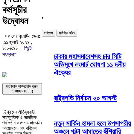
কর্মসূচীর
উদ্বোধন
সর্বশেষ
সর্বাধিক পঠিত
সকালের বুলেটিন ডেক্স:
১১ জুলাই ২০২৪ ,
৮:০৬:৪৮
প্রিন্ট
সংস্করণ
ঢাকায় মহাসমাবেশসহ চার সিটি
অভিমুখে লংমার্চ ঘোষণা ১১ দলীয়
ঐক্যের
ফটোকার্ড ডাউনলোড করুন
(1080×1080)
রাষ্ট্রপতি নির্বাচন ২০ আগস্ট
চট্টগ্রামের ঐতিহ্যবাহী
সাংস্কৃতিক ও সামাজিক
নতুন মার্কিন হামলা হলে উপসাগরীয়
প্রতিষ্ঠান সরগম একাডেমির
আয়োজনে এবং পরিবেশ
অঞ্চলে পাল্টা আঘাতের হুঁশিয়ারি
সংগঠন এ্যাড ভিশন