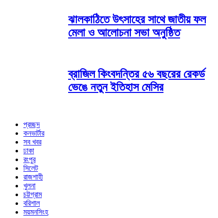
ঝালকাঠিতে উৎসাহের সাথে জাতীয় ফল
মেলা ও আলোচনা সভা অনুষ্ঠিত
ব্রাজিল কিংবদন্তির ৫৬ বছরের রেকর্ড
ভেঙে নতুন ইতিহাস মেসির
প্রচ্ছদ
কনভার্টার
সব খবর
ঢাকা
রংপুর
সিলেট
রাজশাহী
খুলনা
চট্টগ্রাম
বরিশাল
ময়মনসিংহ