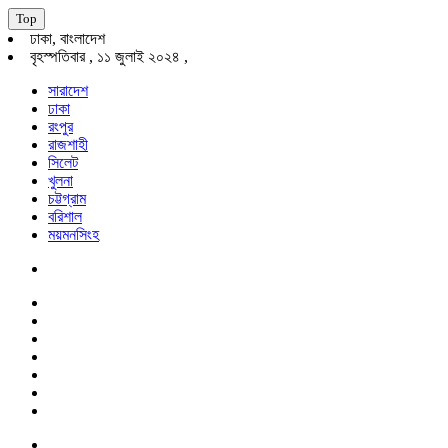
Top
ঢাকা, বাংলাদেশ
বৃহস্পতিবার , ১১ জুলাই ২০২৪ ,
সারাদেশ
ঢাকা
রংপুর
রাজশাহী
সিলেট
খুলনা
চট্টগ্রাম
বরিশাল
ময়মনসিংহ