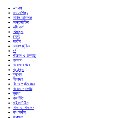
অপরাধ
অর্থ-বাণিজ্য
আইন-আদালত
আন্তর্জাতিক
কৃষি বার্তা
খেলাধুলা
চাকরি
জাতীয়
তথ্যপ্রযুক্তি
ধর্ম
পরিবেশ ও জলবায়ু
প্রচ্ছদ
প্রবাসের খবর
প্রযুক্তি
ফ্যাশন
বিনোদন
বিশেষ প্রতিবেদন
ভিডিও গ্যালারি
ভ্রমণ
রাজনীতি
লাইফস্টাইল
শিক্ষা ও শিক্ষাঙ্গন
সম্পাদকীয়
সারাদেশ