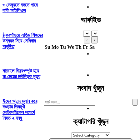
৩ ভেন্যুতে বসতে পারে
বাকি আইপিএল
আর্কাইভ
ঠাকুরগাঁওয়ে এতিম শিশুদের
‹
›
উন্নয়ন নিয়ে সেমিনার
অনুষ্ঠিত
Su
Mo
Tu
We
Th
Fr
Sa
নাচোলে বিদ্যুৎস্পৃষ্ট হয়ে
মা-মেয়ের মর্মান্তিক মৃত্যু
সংবাদ খুঁজুন
ঈদের আনন্দ ম্লান করে
Search
বগুড়ায় ত্রিমুখী
For:
মোটরসাইকেল সংঘর্ষে
নিহত ২ বন্ধু
ক্যাটাগরি খুঁজুন
ক্যাটাগরি