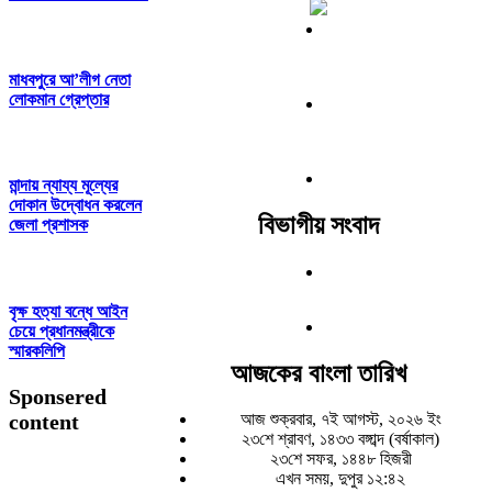
মাধবপুরে আ’লীগ নেতা
লোকমান গ্রেপ্তার
মান্দায় ন্যায্য মূল্যের
দোকান উদ্বোধন করলেন
বিভাগীয় সংবাদ
জেলা প্রশাসক
বৃক্ষ হত্যা বন্ধে আইন
চেয়ে প্রধানমন্ত্রীকে
স্মারকলিপি
আজকের বাংলা তারিখ
Sponsered
content
আজ শুক্রবার, ৭ই আগস্ট, ২০২৬ ইং
২৩শে শ্রাবণ, ১৪৩৩ বঙ্গাব্দ (বর্ষাকাল)
২৩শে সফর, ১৪৪৮ হিজরী
এখন সময়, দুপুর ১২:৪২