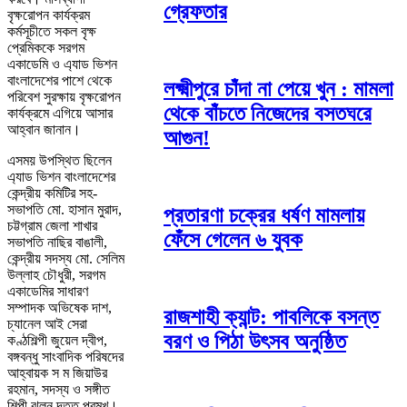
গ্রেফতার
বৃক্ষরোপন কার্যক্রম
কর্মসূচীতে সকল বৃক্ষ
প্রেমিককে সরগম
একাডেমি ও এ্যাড ভিশন
বাংলাদেশের পাশে থেকে
লক্ষ্মীপুরে চাঁদা না পেয়ে খুন : মামলা
পরিবেশ সুরক্ষায় বৃক্ষরোপন
থেকে বাঁচতে নিজেদের বসতঘরে
কার্যক্রমে এগিয়ে আসার
আহ্বান জানান।
আগুন!
এসময় উপস্থিত ছিলেন
এ্যাড ভিশন বাংলাদেশের
কেন্দ্রীয় কমিটির সহ-
সভাপতি মো. হাসান মুরাদ,
প্রতারণা চক্রের ধর্ষণ মামলায়
চট্টগ্রাম জেলা শাখার
ফেঁসে গেলেন ৬ যুবক
সভাপতি নাছির বাঙালী,
কেন্দ্রীয় সদস্য মো. সেলিম
উল্লাহ চৌধুরী, সরগম
একাডেমির সাধারণ
সম্পাদক অভিষেক দাশ,
রাজশাহী ক্যান্ট: পাবলিকে বসন্ত
চ্যানেল আই সেরা
বরণ ও পিঠা উৎসব অনুষ্ঠিত
কণ্ঠশিল্পী জুয়েল দ্বীপ,
বঙ্গবন্ধু সাংবাদিক পরিষদের
আহ্বায়ক স ম জিয়াউর
রহমান, সদস্য ও সঙ্গীত
শিল্পী ঝুলন দত্ত প্রমূখ।