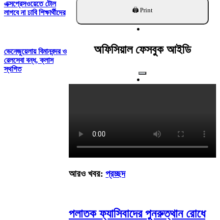
খুঁজুন
এক্সপ্রেসওয়েতে টোল
লাগবে না ঢাবি শিক্ষার্থীদের
অফিসিয়াল ফেসবুক আইডি
ভেনেজুয়েলায় বিমানবন্দর ও
রেলসেবা বন্ধ, ক্লাস
স্থগিত
আরও খবর:
প্রচ্ছদ
পলাতক ফ্যাসিবাদের পুনরুত্থান রোধে