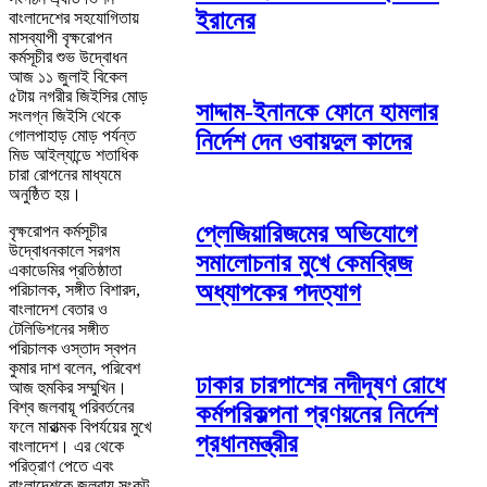
ইরানের
বাংলাদেশের সহযোগিতায়
মাসব্যাপী বৃক্ষরোপন
কর্মসূচীর শুভ উদ্বোধন
আজ ১১ জুলাই বিকেল
৫টায় নগরীর জিইসির মোড়
সাদ্দাম-ইনানকে ফোনে হামলার
সংলগ্ন জিইসি থেকে
গোলপাহাড় মোড় পর্যন্ত
নির্দেশ দেন ওবায়দুল কাদের
মিড আইল্যান্ডে শতাধিক
চারা রোপনের মাধ্যমে
অনুষ্ঠিত হয়।
প্লেজিয়ারিজমের অভিযোগে
বৃক্ষরোপন কর্মসূচীর
উদ্বোধনকালে সরগম
সমালোচনার মুখে কেমব্রিজ
একাডেমির প্রতিষ্ঠাতা
অধ্যাপকের পদত্যাগ
পরিচালক, সঙ্গীত বিশারদ,
বাংলাদেশ বেতার ও
টেলিভিশনের সঙ্গীত
পরিচালক ওস্তাদ স্বপন
কুমার দাশ বলেন, পরিবেশ
ঢাকার চারপাশের নদীদূষণ রোধে
আজ হুমকির সম্মুখিন।
বিশ্ব জলবায়ূ পরিবর্তনের
কর্মপরিকল্পনা প্রণয়নের নির্দেশ
ফলে মারাত্মক বিপর্যয়ের মুখে
প্রধানমন্ত্রীর
বাংলাদেশ। এর থেকে
পরিত্রাণ পেতে এবং
বাংলাদেশকে জলবায়ূ সংকট