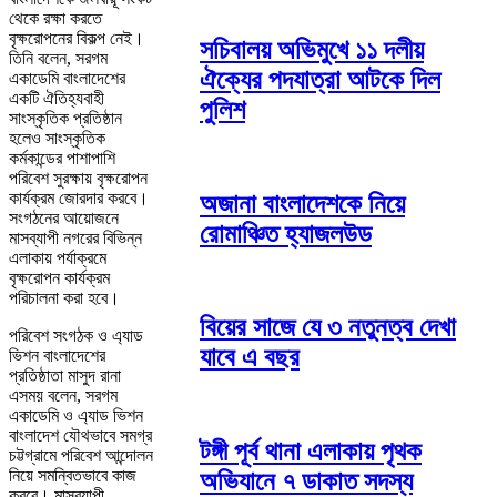
থেকে রক্ষা করতে
বৃক্ষরোপনের বিকল্প নেই।
সচিবালয় অভিমুখে ১১ দলীয়
তিনি বলেন, সরগম
ঐক্যের পদযাত্রা আটকে দিল
একাডেমি বাংলাদেশের
একটি ঐতিহ্যবাহী
পুলিশ
সাংস্কৃতিক প্রতিষ্ঠান
হলেও সাংস্কৃতিক
কর্মকান্ডের পাশাপাশি
পরিবেশ সুরক্ষায় বৃক্ষরোপন
কার্যক্রম জোরদার করবে।
অজানা বাংলাদেশকে নিয়ে
সংগঠনের আয়োজনে
রোমাঞ্চিত হ্যাজলউড
মাসব্যাপী নগরের বিভিন্ন
এলাকায় পর্যাক্রমে
বৃক্ষরোপন কার্যক্রম
পরিচালনা করা হবে।
বিয়ের সাজে যে ৩ নতুনত্ব দেখা
পরিবেশ সংগঠক ও এ্যাড
যাবে এ বছর
ভিশন বাংলাদেশের
প্রতিষ্ঠাতা মাসুদ রানা
এসময় বলেন, সরগম
একাডেমি ও এ্যাড ভিশন
বাংলাদেশ যৌথভাবে সমগ্র
টঙ্গী পূর্ব থানা এলাকায় পৃথক
চট্টগ্রামে পরিবেশ আন্দোলন
নিয়ে সমন্বিতভাবে কাজ
অভিযানে ৭ ডাকাত সদস্য
করবে। মাসব্যাপী