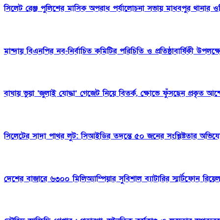
সিলেট রেঞ্জ পুলিশের মাসিক অপরাধ পর্যালোচনা সভায় মাধবপুর থানার ওসি সহ
মান্দায় বিএনপির নব-নির্বাচিত কমিটির পরিচিতি ও প্রতিষ্ঠাবার্ষিকী উপলক্
বাঘায় ভুয়া ‘জুলাই যোদ্ধা’ গেজেট নিয়ে বিতর্ক, ক্ষোভে ফুঁসছেন প্রকৃত আন
সিলেটের সাদা পাথর লুট: সিআইডির তদন্তে ৫০ জনের সংশ্লিষ্টতার অভিয
দেশের বাজারে ৬৩০০ মিলিঅ্যাম্পিয়ার সুবিশাল ব্যাটারির স্মার্টফোন রিয়