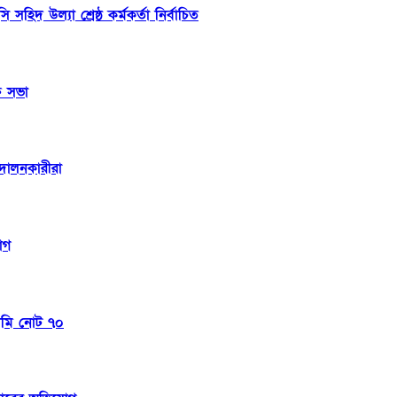
িদ উল্যা শ্রেষ্ঠ কর্মকর্তা নির্বাচিত
ষে সভা
্দোলনকারীরা
োগ
েলমি নোট ৭০