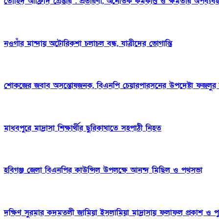
তৌহিদ আফ্রিদি গ্রেপ্তার : প্রতারণা, অনৈতিক কর্মকাণ্ড ও ক্ষমতার অপব্
নওগাঁর মান্দায় অটোরিকশা চলাচল বন্ধ, যাত্রীদের ভোগান্তি
শোকজের জবাব অসন্তোষজনক, বিএনপি চেয়ারপারসনের উপদেষ্টা ফজলুর 
মাধবপুরে মাদ্রাসা শিক্ষার্থীর ছুরিকাঘাতে সহপাঠী নিহত
হবিগঞ্জ জেলা বিএনপির কাউন্সিল উপলক্ষে আনন্দ মিছিল ও পথসভা
দক্ষিণ সুরমার কদমতলী জামিয়া ইসলামিয়া মাদ্রাসায় ফলাফল প্রকাশ ও পু