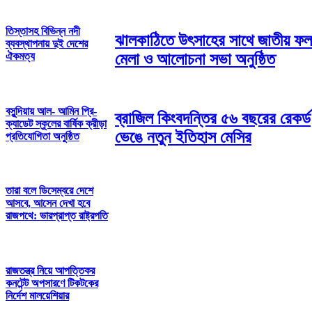
তিস্তাসহ বিভিন্ন নদী
ঝালকাঠিতে উৎসাহের সাথে জাতীয় ফল
ব্যবস্থাপনায় দুই দেশের
ঐকমত্য
মেলা ও আলোচনা সভা অনুষ্ঠিত
বসুন্দিয়ায় আল- আমিন প্রি-
ব্রাজিল কিংবদন্তির ৫৬ বছরের রেকর্ড
ক্যাডেট স্কুলের বার্ষিক ক্রীড়া
ভেঙে নতুন ইতিহাস মেসির
প্রতিযোগিতা অনুষ্ঠিত
তারা বলে ডিসেম্বরে দেশে
আসবে, আসেন দেখা হবে
রাজপথে: ভারপ্রাপ্ত রাষ্ট্রপতি
রাজতন্ত্র নিয়ে আপত্তিকর
কনটেন্ট অপসারণে টিকটকের
নির্দেশ মালয়েশিয়ার