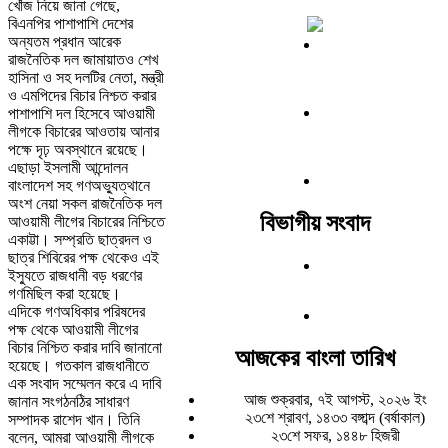
খোঁজ নিয়ে জানা গেছে,
বিএনপির পাশাপাশি দেশের
অন্যতম প্রধান আরেক
রাজনৈতিক দল জামায়াতও শেখ
হাসিনা ও সহ দলটির নেতা, মন্ত্রী
ও এমপিদের বিচার নিশ্চত করার
পাশাপাশি দল হিসেবে আওয়ামী
লীগকে বিচারের আওতায় আনার
পক্ষে দৃঢ় অবস্থানে রয়েছে।
এছাড়া ইসলামী আন্দোলন
বাংলাদেশ সহ গণঅভ্যুত্থানে
অংশ নেয়া সকল রাজনৈতিক দল
বিভাগীয় সংবাদ
আওয়ামী লীগের বিচারের নিশ্চিতে
একাট্টা। সম্প্রতি ছাত্রদল ও
ছাত্র শিবিরের পক্ষ থেকেও এই
ইস্যুতে রাজধানী বড় ধরণের
গণমিছিল করা হয়েছে।
এদিকে গণঅধিকার পরিষদের
পক্ষ থেকে আওয়ামী লীগের
বিচার নিশ্চিত করার দাবি জানানো
আজকের বাংলা তারিখ
হয়েছে। গতকাল রাজধানীতে
এক সংবাদ সম্মেলন করে এ দাবি
আজ শুক্রবার, ৭ই আগস্ট, ২০২৬ ইং
জানান সংগঠনঠির সাধারণ
২৩শে শ্রাবণ, ১৪৩৩ বঙ্গাব্দ (বর্ষাকাল)
সম্পাদক রাশেদ খান। তিনি
২৩শে সফর, ১৪৪৮ হিজরী
বলেন, আমরা আওয়ামী লীগকে