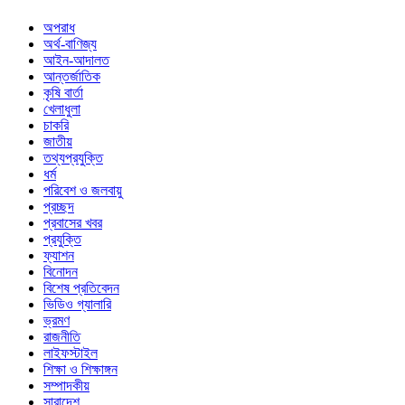
অপরাধ
অর্থ-বাণিজ্য
আইন-আদালত
আন্তর্জাতিক
কৃষি বার্তা
খেলাধুলা
চাকরি
জাতীয়
তথ্যপ্রযুক্তি
ধর্ম
পরিবেশ ও জলবায়ু
প্রচ্ছদ
প্রবাসের খবর
প্রযুক্তি
ফ্যাশন
বিনোদন
বিশেষ প্রতিবেদন
ভিডিও গ্যালারি
ভ্রমণ
রাজনীতি
লাইফস্টাইল
শিক্ষা ও শিক্ষাঙ্গন
সম্পাদকীয়
সারাদেশ