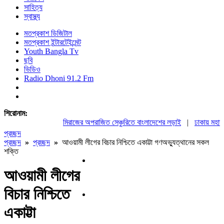
সাহিত্য
স্বাস্থ্য
মতপ্রকাশ ডিজিটাল
মতপ্রকাশ ইন্টারটেইন্মেন্ট
Youth Bangla Tv
ছবি
ভিডিও
Radio Dhoni 91.2 Fm
শিরোনাম:
মিরাজের অপরাজিত সেঞ্চুরিতে বাংলাদেশের লড়াই
|
ঢাকায় মহাসমাব
প্রচ্ছদ
প্রচ্ছদ
»
প্রচ্ছদ
»
আওয়ামী লীগের বিচার নিশ্চিতে একাট্টা গণঅভ্যুত্থানের সকল
শক্তি
আওয়ামী লীগের
বিচার নিশ্চিতে
একাট্টা