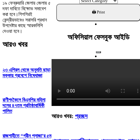
ক্যাটাগরি
১৯ ফেব্রুয়ারি জেলায় জেলায় ৫
খুঁজুন
দফা দাবিতে বিক্ষোভ সমাবেশ
করা হবে।শিগগিরই
কেন্দ্রীয়ভাবেও সরাসরি প্রধান
উপদেষ্টার কাছে স্মারকলিপি
দেওয়া হবে।
অফিসিয়াল ফেসবুক আইডি
আরও খবর
২৩ এপ্রিল থেকে অনুমতি ছাড়া
মক্কায় প্রবেশে নিষেধাজ্ঞা
রাণীশংকৈলে বিএনপির মহিলা
দলের ৪৭তম প্রতিষ্ঠাবার্ষিকী
পালিত
আরও খবর:
প্রচ্ছদ
রাজশাহীতে “গ্রীন প্লাজা’র ৫ম