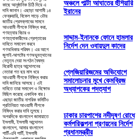
অঞ্চলে পাল্টা আঘাতের হুঁশিয়ারি
কাছে আনুষ্ঠানিক চিঠি দিয়ে এ
ইরানের
দাবি জানান। এছাড়া আগামী ১৪
ফেব্রুয়ারি, বিকেল সাড়ে ৩টায়
জাতীয় প্রেসক্লাবের সামনে
আওয়ামী লীগকে নিষিদ্ধ করা,
গণহত্যার বিচার ও
সাদ্দাম-ইনানকে ফোনে হামলার
গণহত্যাকারীদের গ্রেপ্তারের
দাবিতে সমাবেশ করবে
নির্দেশ দেন ওবায়দুল কাদের
গণঅধিকার পরিষদ। এর আগে
জুলাই-আগষ্টের গণঅভ্যুত্থানের
নেতৃত্ব দেয়া সংগঠন বৈষম্য
বিরোধী ছাত্র আন্দোলনের
প্লেজিয়ারিজমের অভিযোগে
নেতারা গত ছয় মাস ধরে
আওয়ামী লীগকে নিষিদ্ধ করার
সমালোচনার মুখে কেমব্রিজ
দাবি জানিয়ে আসছে। এই
অধ্যাপকের পদত্যাগ
দাবিতে তারা সমাবেশ ও বিক্ষোভ
মিছিল করেছে একাধিক বার।
এছাড়া জাতীয় নাগরিক কমিটিও
প্রতিনিয়ত আওয়ামী লীগকে
নিষিদ্ধ করার দাবি তুলছে।
ঢাকার চারপাশের নদীদূষণ রোধে
অপরদিকে বাংলাদেশ জামায়াতে
ইসলামী, ইসলামী আন্দোলন
কর্মপরিকল্পনা প্রণয়নের নির্দেশ
বাংলাদেশ, আমার বাংলাদেশ
প্রধানমন্ত্রীর
পার্টি-এবি পার্টি, ইসলামী
ঐক্যজোট, খেলাফত মজলিস