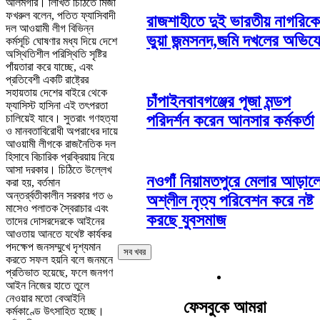
আলমগীর। লিখিত চিঠিতে মির্জা
ফখরুল বলেন, পতিত ফ্যাসিবাদী
রাজশাহীতে দুই ভারতীয় নাগরিক
দল আওয়ামী লীগ বিভিন্ন
ভুয়া জন্মসনদ,জমি দখলের অভিয
কর্মসূচি ঘোষণার মধ্য দিয়ে দেশে
অস্থিতিশীল পরিস্থিতি সৃষ্টির
পাঁয়তারা করে যাচ্ছে, এবং
প্রতিবেশী একটি রাষ্ট্রের
সহায়তায় দেশের বাইরে থেকে
চাঁপাইনবাবগঞ্জের পূজা মন্ডপ
ফ্যাসিস্ট হাসিনা এই তৎপরতা
পরিদর্শন করেন আনসার কর্মকর্তা
চালিয়েই যাবে। সুতরাং গণহত্যা
ও মানবতাবিরোধী অপরাধের দায়ে
আওয়ামী লীগকে রাজনৈতিক দল
হিসাবে বিচারিক প্রক্রিয়ায় নিয়ে
আসা দরকার। চিঠিতে উল্লেখ
নওগাঁ নিয়ামতপুরে মেলার আড়াল
করা হয়, বর্তমান
অন্তর্র্বতীকালীন সরকার গত ৬
অশ্লীল নৃত্য পরিবেশন করে নষ্ট
মাসেও পলাতক স্বৈরাচার এবং
করছে যুবসমাজ
তাদের দোসরদেরকে আইনের
আওতায় আনতে যথেষ্ট কার্যকর
পদক্ষেপ জনসম্মুখে দৃশ্যমান
সব খবর
করতে সফল হয়নি বলে জনমনে
প্রতিভাত হয়েছে, ফলে জনগণ
আইন নিজের হাতে তুলে
নেওয়ার মতো বেআইনি
ফেসবুকে আমরা
কর্মকাণ্ডে উৎসাহিত হচ্ছে।