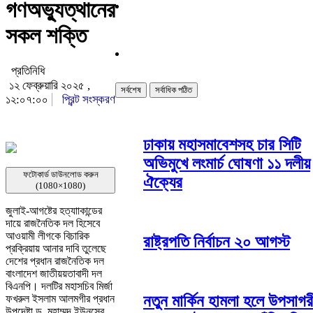
গণঅভ্যুত্থানের
সকল শক্তি
প্রতিনিধি
১২ ফেব্রুয়ারি ২০২৫ ,
সর্বশেষ
সর্বাধিক পঠিত
১২:০৭:০০
প্রিন্ট সংস্করণ
ঢাকায় মহাসমাবেশসহ চার সিটি
অভিমুখে লংমার্চ ঘোষণা ১১ দলীয়
ফটোকার্ড ডাউনলোড করুন
ঐক্যের
(1080×1080)
জুলাই-আগষ্টের হত্যাাকান্ডের
দায়ে রাজনৈতিক দল হিসেবে
আওয়ামী লীগকে বিচারিক
রাষ্ট্রপতি নির্বাচন ২০ আগস্ট
প্রক্রিয়ায় আনার দাবি তুলেছে
দেশের প্রধান রাজনৈতিক দল
বাংলাদেশ জাতীয়য়তাবাদী দল
বিএনপি। দলটির মহাসচিব মির্জা
নতুন মার্কিন হামলা হলে উপসাগরী
ফখরুল ইসলাম আলমগীর প্রধান
উপদেষ্টা ড. মুহাম্মদ ইউনূসের