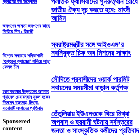
পলাতক ফ্যাসিবাদের পুনরুত্থান রোধে
প্রকল্পের শুভ উদ্বোধন
জাতীয় ঐক্য দৃঢ় করতে হবে: মাহ্দী
আমিন
জনগণের ক্ষমতা জনগণের কাছে
ফিরিয়ে দিন : রিজভী
স্বরাষ্ট্রমন্ত্রীর সঙ্গে আইওএম’র
নবনিযুক্ত চিফ অব মিশনের সাক্ষাৎ
বিশ্বের সবচেয়ে শক্তিশালী
‘গুপ্তচর ক্যামেরা’ বানিয়ে সাড়া
ফেলল চীন
সৌদিতে প্রবাসীদের ওয়ার্ক পারমিট
নবায়নের সময়সীমা বাড়াল কর্তৃপক্ষ
চরবাগডাঙ্গার উন্নয়নের রূপকার
প্যানেল চেয়ারম্যান নুরুল হকের
বিরুদ্ধে ষড়যন্ত্র, মিথ্যা-
বানোয়াট সংবাদের প্রতিবাদ
তেঁতুলিয়ায় ইউএনওকে ঘিরে মিথ্যা
Sponsered
অপবাদ ও হয়রানী ঘটনায় সর্বস্তরের
content
জনতা ও সাংস্কৃতিক কর্মীদের প্রতিবাদ