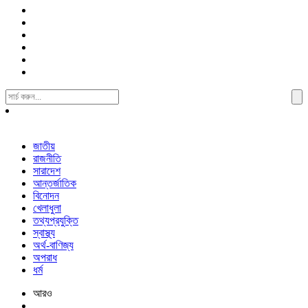
Search
For:
জাতীয়
রাজনীতি
সারাদেশ
আন্তর্জাতিক
বিনোদন
খেলাধুলা
তথ্যপ্রযুক্তি
স্বাস্থ্য
অর্থ-বাণিজ্য
অপরাধ
ধর্ম
আরও