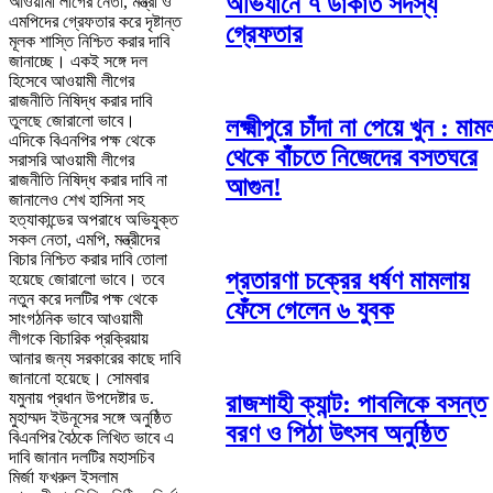
অভিযানে ৭ ডাকাত সদস্য
আওয়ামী লীগের নেতা, মন্ত্রী ও
এমপিদের গ্রেফতার করে দৃষ্টান্ত
গ্রেফতার
মূলক শাস্তি নিশ্চিত করার দাবি
জানাচ্ছে। একই সঙ্গে দল
হিসেবে আওয়ামী লীগের
রাজনীতি নিষিদ্ধ করার দাবি
তুলছে জোরালো ভাবে।
লক্ষ্মীপুরে চাঁদা না পেয়ে খুন : মাম
এদিকে বিএনপির পক্ষ থেকে
থেকে বাঁচতে নিজেদের বসতঘরে
সরাসরি আওয়ামী লীগের
রাজনীতি নিষিদ্ধ করার দাবি না
আগুন!
জানালেও শেখ হাসিনা সহ
হত্যাকান্ডের অপরাধে অভিযুক্ত
সকল নেতা, এমপি, মন্ত্রীদের
বিচার নিশ্চিত করার দাবি তোলা
প্রতারণা চক্রের ধর্ষণ মামলায়
হয়েছে জোরালো ভাবে। তবে
নতুন করে দলটির পক্ষ থেকে
ফেঁসে গেলেন ৬ যুবক
সাংগঠনিক ভাবে আওয়ামী
লীগকে বিচারিক প্রক্রিয়ায়
আনার জন্য সরকারের কাছে দাবি
জানানো হয়েছে। সোমবার
যমুনায় প্রধান উপদেষ্টার ড.
রাজশাহী ক্যান্ট: পাবলিকে বসন্ত
মুহাম্মদ ইউনূসের সঙ্গে অনুষ্ঠিত
বরণ ও পিঠা উৎসব অনুষ্ঠিত
বিএনপির বৈঠকে লিখিত ভাবে এ
দাবি জানান দলটির মহাসচিব
মির্জা ফখরুল ইসলাম