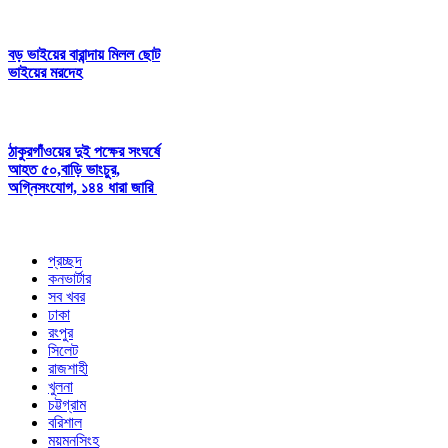
বড় ভাইয়ের বারান্দায় মিলল ছোট
ভাইয়ের মরদেহ
ঠাকুরগাঁওয়ের দুই পক্ষের সংঘর্ষে
আহত ৫০,বাড়ি ভাংচুর,
অগ্নিসংযোগ, ১৪৪ ধারা জারি
প্রচ্ছদ
কনভার্টার
সব খবর
ঢাকা
রংপুর
সিলেট
রাজশাহী
খুলনা
চট্টগ্রাম
বরিশাল
ময়মনসিংহ