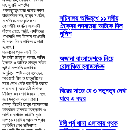
সহ জুলাই আগষ্টের
গণঅভ্যুত্থানের পক্ষের সকল
রাজনৈতিক দল, ছাত্র সংগঠন,
সচিবালয় অভিমুখে ১১ দলীয়
সামাজিক-সাংস্কৃতিক ও
ঐক্যের পদযাত্রা আটকে দিল
পেশাজীবী সংগঠন আওয়ামী
লীগের নেতা, মন্ত্রী, এমপিদের
পুলিশ
পাশাপাশি দল হিসেবে আওয়ামী
লীগেরও বিচার দাবিতে একাট্টা
হয়েছে।
সরকারের প্রভাবশালী তিন
অজানা বাংলাদেশকে নিয়ে
উপদেষ্টা মাহফুজ আলম, নাহিদ
ইসলাম ও আসিফ মাহমুদ সজিব
রোমাঞ্চিত হ্যাজলউড
ভুইয়া সম্প্রতি একাধিক
অনুষ্ঠানে স্পষ্ট ভাবে বলেছেন,
আওয়ামী লীগ ও ছাত্রলীগের
নামে দেশে কেউ রাজনীতি করতে
পারবে না। আওয়ামী লীগকে
বিয়ের সাজে যে ৩ নতুনত্ব দেখা
নিষিদ্ধ করার প্রক্রিয়াও চলছে
যাবে এ বছর
বলে মন্তব্য করেন তারা।
বৈষম্য বিরোধী ছাত্র আন্দোলনের
আহবায়ক হাসনাত আব্দুল্লাহ ও
জাতীয় নাগরিক কমিটির মুখ্য
সংগঠক সারজিস আলমও প্রায়
টঙ্গী পূর্ব থানা এলাকায় পৃথক
প্রতিদিন শেখ হাসিনাসহ