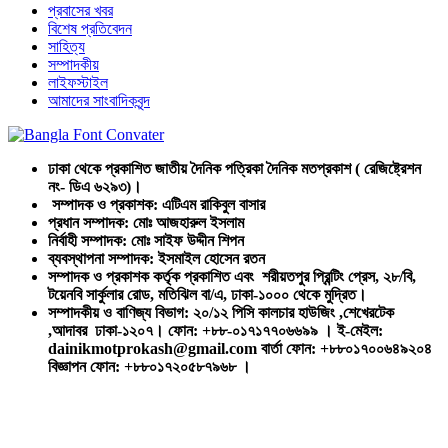
প্রবাসের খবর
বিশেষ প্রতিবেদন
সাহিত্য
সম্পাদকীয়
লাইফস্টাইল
আমাদের সাংবাদিকবৃন্দ
ঢাকা থেকে প্রকাশিত জাতীয় দৈনিক পত্রিকা দৈনিক মতপ্রকাশ ( রেজিষ্ট্রেশন
নং- ডিএ ৬২৯৩)।
সম্পাদক ও প্রকাশক: এটিএম রাকিবুল বাসার
প্রধান সম্পাদক: মোঃ আজহারুল ইসলাম
নির্বাহী সম্পাদক: মোঃ সাইফ উদ্দীন শিপন
ব্যবস্থাপনা সম্পাদক: ইসমাইল হোসেন রতন
সম্পাদক ও প্রকাশক কর্তৃক প্রকাশিত এবং শরীয়তপুর প্রিন্টিং প্রেস, ২৮/বি,
টয়েনবি সার্কুলার রোড, মতিঝিল বা/এ, ঢাকা-১০০০ থেকে মুদ্রিত।
সম্পাদকীয় ও বাণিজ্য বিভাগ: ২০/১২ পিসি কালচার হাউজিং ,শেখেরটেক
,আদাবর ঢাকা-১২০৭। ফোন: +৮৮-০১৭১৭৭০৬৬৯৯ । ই-মেইল:
dainikmotprokash@gmail.com বার্তা ফোন: +৮৮০১৭০০৬৪৯২০৪
বিজ্ঞাপন ফোন: +৮৮০১৭২০৫৮৭৯৬৮ ।