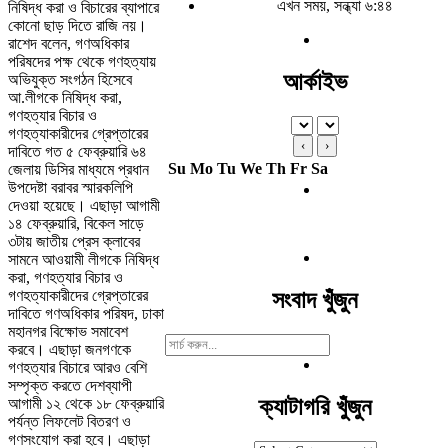
এখন সময়, সন্ধ্যা ৬:৪৪
নিষিদ্ধ করা ও বিচারের ব্যাপারে
কোনো ছাড় দিতে রাজি নয়।
রাশেদ বলেন, গণঅধিকার
পরিষদের পক্ষ থেকে গণহত্যায়
আর্কাইভ
অভিযুক্ত সংগঠন হিসেবে
আ.লীগকে নিষিদ্ধ করা,
গণহত্যার বিচার ও
গণহত্যাকারীদের গ্রেপ্তারের
‹
›
দাবিতে গত ৫ ফেব্রুয়ারি ৬৪
Su
Mo
Tu
We
Th
Fr
Sa
জেলায় ডিসির মাধ্যমে প্রধান
উপদেষ্টা বরাবর স্মারকলিপি
দেওয়া হয়েছে। এছাড়া আগামী
১৪ ফেব্রুয়ারি, বিকেল সাড়ে
৩টায় জাতীয় প্রেস ক্লাবের
সামনে আওয়ামী লীগকে নিষিদ্ধ
করা, গণহত্যার বিচার ও
গণহত্যাকারীদের গ্রেপ্তারের
সংবাদ খুঁজুন
দাবিতে গণঅধিকার পরিষদ, ঢাকা
মহানগর বিক্ষোভ সমাবেশ
Search
করবে। এছাড়া জনগণকে
For:
গণহত্যার বিচারে আরও বেশি
সম্পৃক্ত করতে দেশব্যাপী
ক্যাটাগরি খুঁজুন
আগামী ১২ থেকে ১৮ ফেব্রুয়ারি
পর্যন্ত লিফলেট বিতরণ ও
গণসংযোগ করা হবে। এছাড়া