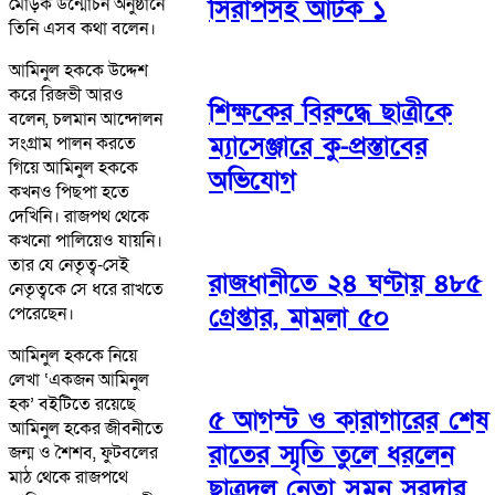
মোড়ক উন্মোচন অনুষ্ঠানে
সিরাপসহ আটক ১
তিনি এসব কথা বলেন।
আমিনুল হককে উদ্দেশ
করে রিজভী আরও
শিক্ষকের বিরুদ্ধে ছাত্রীকে
বলেন, চলমান আন্দোলন
ম্যাসেঞ্জারে কু-প্রস্তাবের
সংগ্রাম পালন করতে
গিয়ে আমিনুল হককে
অভিযোগ
কখনও পিছপা হতে
দেখিনি। রাজপথ থেকে
কখনো পালিয়েও যায়নি।
তার যে নেতৃত্ব-সেই
রাজধানীতে ২৪ ঘণ্টায় ৪৮৫
নেতৃত্বকে সে ধরে রাখতে
গ্রেপ্তার, মামলা ৫০
পেরেছেন।
আমিনুল হককে নিয়ে
লেখা ‘একজন আমিনুল
হক’ বইটিতে রয়েছে
৫ আগস্ট ও কারাগারের শেষ
আমিনুল হকের জীবনীতে
রাতের স্মৃতি তুলে ধরলেন
জন্ম ও শৈশব, ফুটবলের
মাঠ থেকে রাজপথে
ছাত্রদল নেতা সুমন সরদার