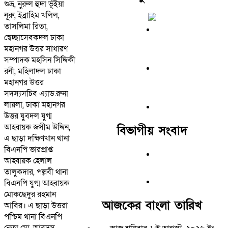
শুভ্র, নুরুল হুদা ভূঁইয়া
নূরু, ইব্রাহিম খলিল,
তাসলিমা রিতা,
স্বেচ্ছাসেবকদল ঢাকা
মহানগর উত্তর সাধারণ
সম্পাদক মহসিন সিদ্দিকী
রনী, মহিলাদল ঢাকা
মহানগর উত্তর
সদস্যসচিব এ্যাড.রুনা
লায়লা, ঢাকা মহানগর
উত্তর যুবদল যুগ্ম
আহ্বায়ক জসীম উদ্দিন,
বিভাগীয় সংবাদ
এ ছাড়া দক্ষিণখান থানা
বিএনপি ভারপ্রাপ্ত
আহ্বায়ক হেলাল
তালুকদার, পল্লবী থানা
বিএনপি যুগ্ম আহ্বায়ক
মোকছেদুর রহমান
আজকের বাংলা তারিখ
আবির। এ ছাড়া উত্তরা
পশ্চিম থানা বিএনপি
নেতা মো. আবদুস