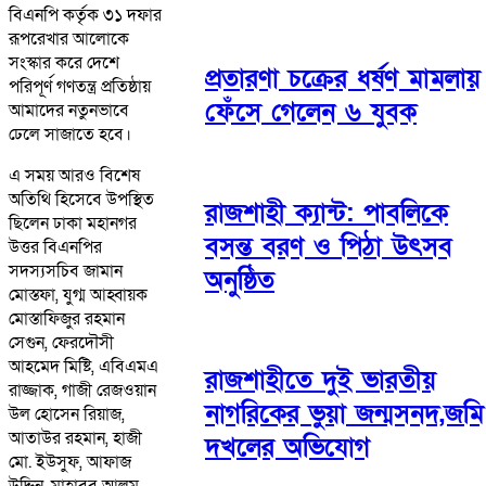
বিএনপি কর্তৃক ৩১ দফার
রূপরেখার আলোকে
সংস্কার করে দেশে
প্রতারণা চক্রের ধর্ষণ মামলায়
পরিপূর্ণ গণতন্ত্র প্রতিষ্ঠায়
ফেঁসে গেলেন ৬ যুবক
আমাদের নতুনভাবে
ঢেলে সাজাতে হবে।
এ সময় আরও বিশেষ
অতিথি হিসেবে উপস্থিত
রাজশাহী ক্যান্ট: পাবলিকে
ছিলেন ঢাকা মহানগর
বসন্ত বরণ ও পিঠা উৎসব
উত্তর বিএনপির
সদস্যসচিব জামান
অনুষ্ঠিত
মোস্তফা, যুগ্ম আহ্বায়ক
মোস্তাফিজুর রহমান
সেগুন, ফেরদৌসী
আহমেদ মিষ্টি, এবিএমএ
রাজশাহীতে দুই ভারতীয়
রাজ্জাক, গাজী রেজওয়ান
নাগরিকের ভুয়া জন্মসনদ,জমি
উল হোসেন রিয়াজ,
আতাউর রহমান, হাজী
দখলের অভিযোগ
মো. ইউসুফ, আফাজ
উদ্দিন, মাহাবুব আলম