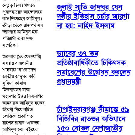
নেতৃত্ব ছিল। গণতন্ত্র
জুলাই স্মৃতি জাদুঘর যেন
পুনরুদ্ধারের আন্দোলনে
দলীয় ইতিহাস চর্চার জায়গা
রক্ত দিয়েছেন আমিনুল।
না হয়: নাহিদ ইসলাম
ক্রীড়া থেকে রাজপথ সব
জায়গায় আমিনুল হক
পরিশ্রমী এবং দক্ষ
সংগঠক।
ড্যাবের ৩৭ তম
শুক্রবার (১৪ ফেব্রুয়ারি)
প্রতিষ্ঠাবার্ষিকীতে চিকিৎসক
সন্ধ্যায় রাজধানীর
শাহবাগে বাংলাদেশ
সমাবেশের উদ্বোধন করলেন
জাতীয় জাদুঘর কবি
প্রধানমন্ত্রী
সুফিয়া কামাল
মিলনায়তন ঢাকা
মহানগর উত্তর বিএনপির
আহ্বায়ক আমিনুল হকের
চাঁপাইনবাবগঞ্জ সীমান্তে ৫৯
জীবনী নিয়ে রচিত
চলন্তিকা প্রকাশিত
বিজিবির রাতভর অভিযানে
রাশেদ রানার ‘একজন
১৫০ বোতল নেশাজাতীয়
আমিনুল হক’ বইয়ের