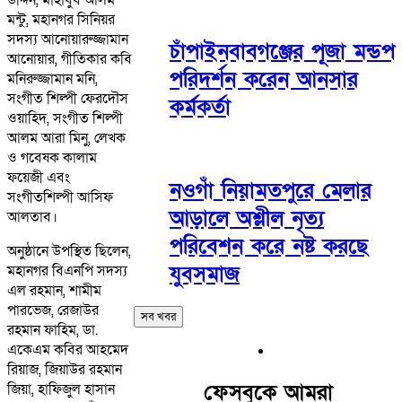
মন্টু, মহানগর সিনিয়র
সদস্য আনোয়ারুজ্জামান
চাঁপাইনবাবগঞ্জের পূজা মন্ডপ
আনোয়ার, গীতিকার কবি
পরিদর্শন করেন আনসার
মনিরুজ্জামান মনি,
সংগীত শিল্পী ফেরদৌস
কর্মকর্তা
ওয়াহিদ, সংগীত শিল্পী
আলম আরা মিনু, লেখক
ও গবেষক কালাম
ফয়েজী এবং
নওগাঁ নিয়ামতপুরে মেলার
সংগীতশিল্পী আসিফ
আড়ালে অশ্লীল নৃত্য
আলতাব।
পরিবেশন করে নষ্ট করছে
অনুষ্ঠানে উপস্থিত ছিলেন,
যুবসমাজ
মহানগর বিএনপি সদস্য
এল রহমান, শামীম
পারভেজ, রেজাউর
সব খবর
রহমান ফাহিম, ডা.
একেএম কবির আহমেদ
রিয়াজ, জিয়াউর রহমান
ফেসবুকে আমরা
জিয়া, হাফিজুল হাসান