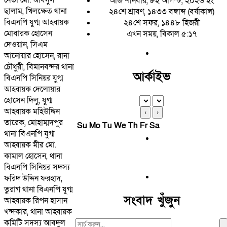
আজ শনিবার, ৮ই আগস্ট, ২০২৬ ইং
ছালাম, খিলক্ষেত থানা
২৪শে শ্রাবণ, ১৪৩৩ বঙ্গাব্দ (বর্ষাকাল)
বিএনপি যুগ্ম আহ্বায়ক
২৪শে সফর, ১৪৪৮ হিজরী
মোবারক হোসেন
এখন সময়, বিকাল ৫:১৭
দেওয়ান, সিএম
আনোয়ার হোসেন, রানা
চৌধুরী, বিমানবন্দর থানা
আর্কাইভ
বিএনপি সিনিয়র যুগ্ম
আহ্বায়ক দেলোয়ার
হোসেন দিলু, যুগ্ম
আহ্বায়ক মহিউদ্দিন
‹
›
তারেক, মোহাম্মদপুর
Su
Mo
Tu
We
Th
Fr
Sa
থানা বিএনপি যুগ্ম
আহ্বায়ক মীর মো.
কামাল হোসেন, থানা
বিএনপি সিনিয়র সদস্য
ফরিদ উদ্দিন ফরহাদ,
তুরাগ থানা বিএনপি যুগ্ম
সংবাদ খুঁজুন
আহ্বায়ক রিপন হাসান
খন্দকার, থানা আহ্বায়ক
কমিটি সদস্য আবদুল
Search