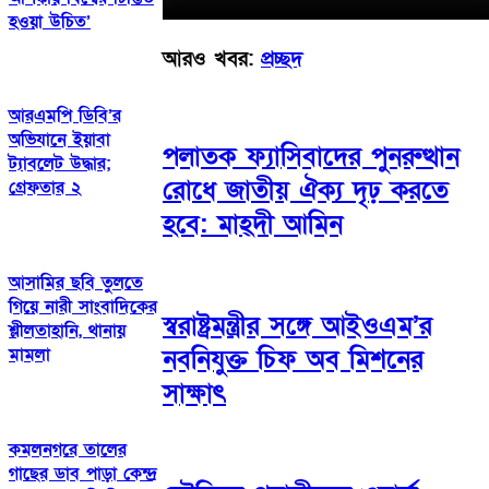
হওয়া উচিত’
আরও খবর:
প্রচ্ছদ
আরএমপি ডিবি’র
অভিযানে ইয়াবা
পলাতক ফ্যাসিবাদের পুনরুত্থান
ট্যাবলেট উদ্ধার;
রোধে জাতীয় ঐক্য দৃঢ় করতে
গ্রেফতার ২
হবে: মাহ্দী আমিন
আসামির ছবি তুলতে
গিয়ে নারী সাংবাদিকের
স্বরাষ্ট্রমন্ত্রীর সঙ্গে আইওএম’র
শ্লীলতাহানি, থানায়
নবনিযুক্ত চিফ অব মিশনের
মামলা
সাক্ষাৎ
কমলনগরে তালের
গাছের ডাব পাড়া কেন্দ্র