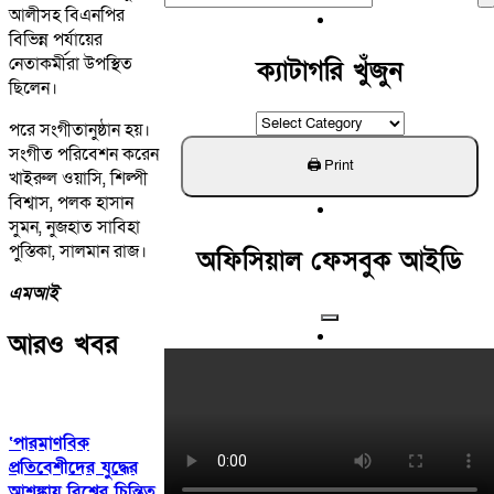
আলীসহ বিএনপির
For:
বিভিন্ন পর্যায়ের
নেতাকর্মীরা উপস্থিত
ক্যাটাগরি খুঁজুন
ছিলেন।
ক্যাটাগরি
পরে সংগীতানুষ্ঠান হয়।
খুঁজুন
সংগীত পরিবেশন করেন
খাইরুল ওয়াসি, শিল্পী
বিশ্বাস, পলক হাসান
সুমন, নুজহাত সাবিহা
পুস্তিকা, সালমান রাজ।
অফিসিয়াল ফেসবুক আইডি
এমআই
আরও খবর
‘পারমাণবিক
প্রতিবেশীদের যুদ্ধের
আশঙ্কায় বিশ্বের চিন্তিত