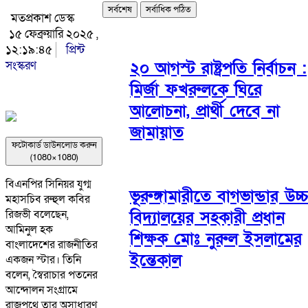
সর্বশেষ
সর্বাধিক পঠিত
মতপ্রকাশ ডেস্ক
১৫ ফেব্রুয়ারি ২০২৫ ,
১২:১৯:৪৫
প্রিন্ট
সংস্করণ
২০ আগস্ট রাষ্ট্রপতি নির্বাচন :
মির্জা ফখরুলকে ঘিরে
আলোচনা, প্রার্থী দেবে না
জামায়াত
ফটোকার্ড ডাউনলোড করুন
(1080×1080)
বিএনপির সিনিয়র যুগ্ম
ভূরুঙ্গামারীতে বাগভান্ডার উচ্
মহাসচিব রুহুল কবির
বিদ্যালয়ের সহকারী প্রধান
রিজভী বলেছেন,
আমিনুল হক
শিক্ষক মোঃ নুরুল ইসলামের
বাংলাদেশের রাজনীতির
ইন্তেকাল
একজন স্টার। তিনি
বলেন, স্বৈরাচার পতনের
আন্দোলন সংগ্রামে
রাজপথে তার অসাধারণ