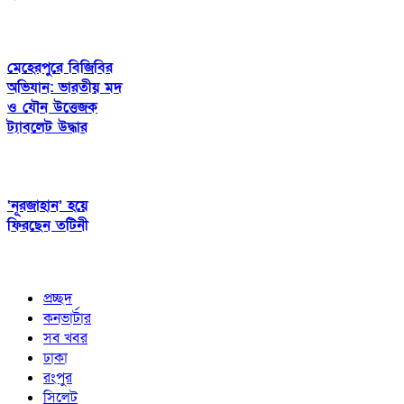
মেহেরপুরে বিজিবির
অভিযান: ভারতীয় মদ
ও যৌন উত্তেজক
ট্যাবলেট উদ্ধার
‘নূরজাহান’ হয়ে
ফিরছেন তটিনী
প্রচ্ছদ
কনভার্টার
সব খবর
ঢাকা
রংপুর
সিলেট