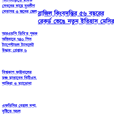
পলাশবাড়ীতে মাদক
সেবনের দায়ে যুবলীগ
নেতাসহ ৩ জনের জেল
ব্রাজিল কিংবদন্তির ৫৬ বছরের
রেকর্ড ভেঙে নতুন ইতিহাস মেসি
আরএমপি ডিবি’র পৃথক
অভিযানে ৭৪০ পিস
ট্যাপেন্টাডল ট্যাবলেট
উদ্ধার; গ্রেপ্তার ৬
বিশ্বকাপ ফাইনালের
মঞ্চ মাতাবেন বিটিএস,
শাকিরা ও ম্যাডোনা
এফডিসির বেহাল দশা,
বৃষ্টিতে অচল