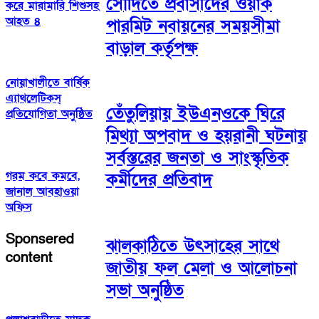
সৌদিতে প্রবাসীদের ওয়ার্ক
করে মারামারি শিশুসহ
আহত ৪
পারমিট নবায়নের সময়সীমা
বাড়াল কর্তৃপক্ষ
নোয়াখালীতে বার্ষিক
এ্যাথলেটিকস্
তেঁতুলিয়ায় ইউএনওকে ঘিরে
প্রতিযোগিতা অনুষ্ঠিত
মিথ্যা অপবাদ ও হয়রানী ঘটনায়
সর্বস্তরের জনতা ও সাংস্কৃতিক
গরম কবে কমবে,
কর্মীদের প্রতিবাদ
জানাল আবহাওয়া
অফিস
Sponsered
ঝালকাঠিতে উৎসাহের সাথে
content
জাতীয় ফল মেলা ও আলোচনা
সভা অনুষ্ঠিত