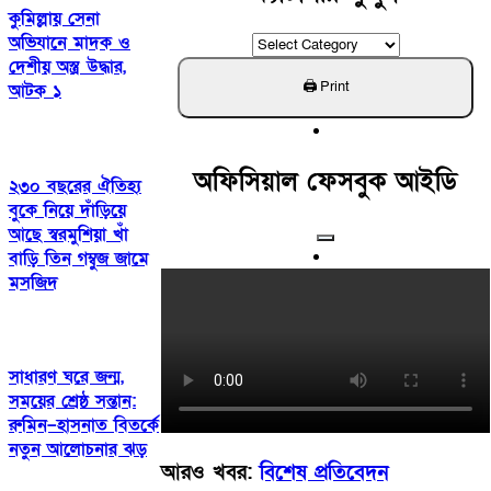
কুমিল্লায় সেনা
ক্যাটাগরি
অভিযানে মাদক ও
খুঁজুন
দেশীয় অস্ত্র উদ্ধার,
আটক ১
অফিসিয়াল ফেসবুক আইডি
২৩‍০ বছরের ঐতিহ্য
বুকে নিয়ে দাঁড়িয়ে
আছে স্বরমুশিয়া খাঁ
বাড়ি তিন গম্বুজ জামে
মসজিদ
সাধারণ ঘরে জন্ম,
সময়ের শ্রেষ্ঠ সন্তান:
রুমিন–হাসনাত বিতর্কে
নতুন আলোচনার ঝড়
আরও খবর:
বিশেষ প্রতিবেদন