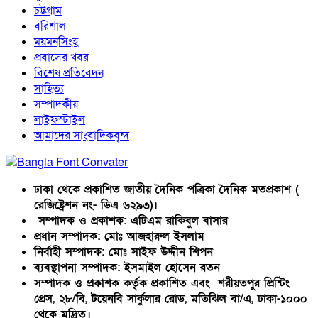
চট্টগ্রাম
বরিশাল
ময়মনসিংহ
প্রবাসের খবর
বিশেষ প্রতিবেদন
সাহিত্য
সম্পাদকীয়
লাইফস্টাইল
আমাদের সাংবাদিকবৃন্দ
ঢাকা থেকে প্রকাশিত জাতীয় দৈনিক পত্রিকা দৈনিক মতপ্রকাশ (
রেজিষ্ট্রেশন নং- ডিএ ৬২৯৩)।
সম্পাদক ও প্রকাশক: এটিএম রাকিবুল বাসার
প্রধান সম্পাদক: মোঃ আজহারুল ইসলাম
নির্বাহী সম্পাদক: মোঃ সাইফ উদ্দীন শিপন
ব্যবস্থাপনা সম্পাদক: ইসমাইল হোসেন রতন
সম্পাদক ও প্রকাশক কর্তৃক প্রকাশিত এবং শরীয়তপুর প্রিন্টিং
প্রেস, ২৮/বি, টয়েনবি সার্কুলার রোড, মতিঝিল বা/এ, ঢাকা-১০০০
থেকে মুদ্রিত।