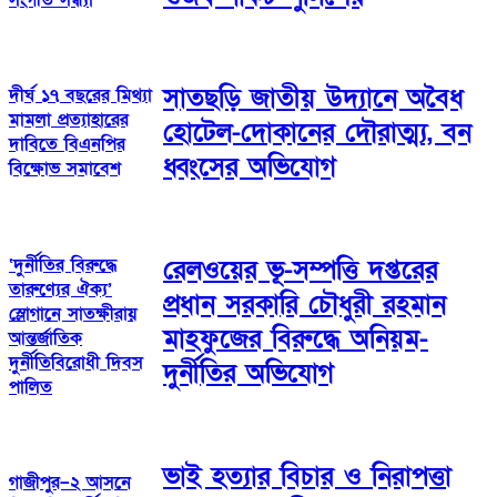
সাতছড়ি জাতীয় উদ্যানে অবৈধ
দীর্ঘ ১৭ বছরের মিথ্যা
মামলা প্রত্যাহারের
হোটেল-দোকানের দৌরাত্ম্য, বন
দাবিতে বিএনপির
ধ্বংসের অভিযোগ
বিক্ষোভ সমাবেশ
‘দুর্নীতির বিরুদ্ধে
রেলওয়ের ভূ-সম্পত্তি দপ্তরের
তারুণ্যের ঐক্য’
প্রধান সরকারি চৌধুরী রহমান
স্লোগানে সাতক্ষীরায়
মাহফুজের বিরুদ্ধে অনিয়ম-
আন্তর্জাতিক
দুর্নীতিবিরোধী দিবস
দুর্নীতির অভিযোগ
পালিত
ভাই হত্যার বিচার ও নিরাপত্তা
গাজীপুর–২ আসনে