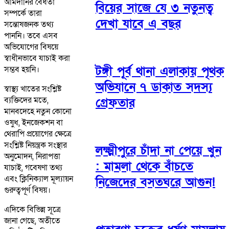
আমদানির বৈধতা
বিয়ের সাজে যে ৩ নতুনত্ব
সম্পর্কে তারা
দেখা যাবে এ বছর
সন্তোষজনক তথ্য
পাননি। তবে এসব
অভিযোগের বিষয়ে
স্বাধীনভাবে যাচাই করা
টঙ্গী পূর্ব থানা এলাকায় পৃথক
সম্ভব হয়নি।
অভিযানে ৭ ডাকাত সদস্য
স্বাস্থ্য খাতের সংশ্লিষ্ট
ব্যক্তিদের মতে,
গ্রেফতার
মানবদেহে নতুন কোনো
ওষুধ, ইনজেকশন বা
থেরাপি প্রয়োগের ক্ষেত্রে
সংশ্লিষ্ট নিয়ন্ত্রক সংস্থার
লক্ষ্মীপুরে চাঁদা না পেয়ে খুন
অনুমোদন, নিরাপত্তা
: মামলা থেকে বাঁচতে
যাচাই, গবেষণা তথ্য
এবং ক্লিনিক্যাল মূল্যায়ন
নিজেদের বসতঘরে আগুন!
গুরুত্বপূর্ণ বিষয়।
এদিকে বিভিন্ন সূত্রে
জানা গেছে, অতীতে