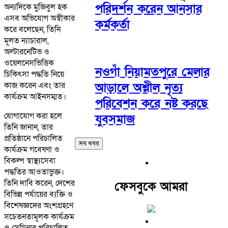
পরিদর্শন করেন আনসার
অন্যদিকে মুজিবুল হক
এসব অভিযোগ অস্বীকার
কর্মকর্তা
করে বলেছেন, তিনি
মূলত ন্যাচারাল,
অল্টারনেটিভ ও
ওয়েলনেসভিত্তিক
নওগাঁ নিয়ামতপুরে মেলার
চিকিৎসা পদ্ধতি নিয়ে
কাজ করেন এবং তার
আড়ালে অশ্লীল নৃত্য
কার্যক্রম আইনসম্মত।
পরিবেশন করে নষ্ট করছে
যোগাযোগ করা হলে
যুবসমাজ
তিনি জানান, তার
প্রতিষ্ঠানে পরিচালিত
সব খবর
কার্যক্রম গবেষণা ও
বিকল্প স্বাস্থ্যসেবা
পদ্ধতির আওতাভুক্ত।
তিনি দাবি করেন, দেশের
ফেসবুকে আমরা
বিভিন্ন পর্যায়ের ব্যক্তি ও
বিশেষজ্ঞদের অংশগ্রহণে
সচেতনতামূলক কার্যক্রম
ও সেমিনার পরিচালিত