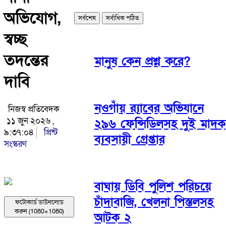
অভিযোগ,
সর্বশেষ
সর্বাধিক পঠিত
স্বচ্ছ
তদন্তের
মানুষ কেন প্রশ্ন করে?
দাবি
নওগাঁয় র‌্যাবের অভিযানে
নিজস্ব প্রতিবেদক
১১ জুন ২০২৬ ,
২৯৬ ফেন্সিডিলসহ দুই মাদক
৯:৩৭:০৪
প্রিন্ট
ব্যবসায়ী গ্রেপ্তার
সংস্করণ
বাঘায় ডিবি পুলিশ পরিচয়ে
চাঁদাবাজি, খেলনা পিস্তলসহ
ফটোকার্ড ডাউনলোড
করুন (1080×1080)
আটক ২