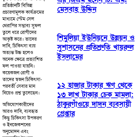
প্রতিষ্ঠানটি বিভিন্ন
মেসবাহ উদ্দিন
প্রচারণামূলক কার্যক্রমের
মাধ্যমে স্টেম সেল
থেরাপির সম্ভাব্য সুফল
তুলে ধরে রোগীদের
শিমুলিয়া ইউনিয়নে উন্নয়ন ও
আকৃষ্ট করে। তাদের
সুশাসনের প্রতিশ্রুতি খায়রুল
দাবি, চিকিৎসা ব্যয়
অত্যন্ত উচ্চ হলেও
ইসলামের
অনেক ক্ষেত্রে প্রত্যাশিত
ফল পাওয়া যায়নি।
কয়েকজন রোগী ও
তাদের স্বজন চিকিৎসা-
১২ হাজার টাকার ঋণ থেকে
পরবর্তী সেবার মান
নিয়েও প্রশ্ন তুলেছেন।
১৩ লাখ টাকার চেক মামলা:
ঠাকুরগাঁওয়ে দাদন ব্যবসায়ী
অভিযোগকারীদের
আরও দাবি, ব্যবহৃত
গ্রেপ্তার
কিছু চিকিৎসা উপকরণ
ও ইনজেকশনের
অনুমোদন এবং