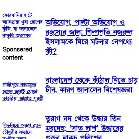
কোরবানির হাটে
অভিযোগ, পাল্টা অভিযোগ ও
অ্যানথ্রাক্স-খুরা রোগের
ঝুঁকি, যা জানাচ্ছেন
রহস্যের জাল: শিল্পপতি নজরুল
বাকৃবি অধ্যাপক
ইসলামকে ঘিরে ঘটনার নেপথ্যে
Sponsered
কী?
content
বাংলাদেশ থেকে কাঁঠাল নিতে চায়
গাজীপুরে কারামুক্ত
চীন, কারণ জানালেন বিশেষজ্ঞরা
হলেন জুলাই যোদ্ধা
তাহরিমা জান্নাত সুরভী
তুরাগ নদ থেকে উদ্ধার তিন
সিডনিতে অরূপ রতন
মরদেহ: ‘সাত লাশ’ উদ্ধারের
চৌধুরীর সম্মানে
গুজব নাকচ পুলিশের
সংগীত সন্ধ্যা