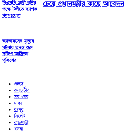
চেয়ে প্রধানমন্ত্রীর কাছে আবেদন
বিএনপি প্রার্থী রনির
পক্ষে টঙ্গীতে ব্যাপক
গণসংযোগ
অ্যাডামসের মৃত্যুর
ঘটনায় তদন্ত শুরু
দক্ষিণ আফ্রিকা
পুলিশের
প্রচ্ছদ
কনভার্টার
সব খবর
ঢাকা
রংপুর
সিলেট
রাজশাহী
খুলনা