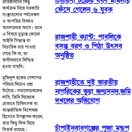
প্রতারণা চক্রের ধর্ষণ মামলায়
প্রতিষ্ঠানটির কিছু
ফেঁসে গেলেন ৬ যুবক
কার্যক্রম নিয়ে সরকারি
সংস্থাগুলোর পর্যবেক্ষণ
ও আপত্তির বিষয়ও
আলোচনায় আসে। তবে
এ বিষয়ে চূড়ান্ত কোনো
রাজশাহী ক্যান্ট: পাবলিকে
আইনি সিদ্ধান্ত বা
বসন্ত বরণ ও পিঠা উৎসব
বিচারিক রায় পাওয়া
গেছে কি না, তা
অনুষ্ঠিত
স্বাধীনভাবে নিশ্চিত
হওয়া যায়নি।
মুজিবুল হকের পেশাগত
রাজশাহীতে দুই ভারতীয়
পরিচয় নিয়েও প্রশ্ন
নাগরিকের ভুয়া জন্মসনদ,জমি
উঠেছে। সমালোচকদের
দাবি, তিনি নিজেকে
দখলের অভিযোগ
যেভাবে চিকিৎসক বা
আন্তর্জাতিক বিশেষজ্ঞ
হিসেবে উপস্থাপন করেন,
তার কিছু দিক নিয়ে
চাঁপাইনবাবগঞ্জের পূজা মন্ডপ
বিতর্ক রয়েছে।