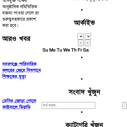
অভিযুক্ত পক্ষের
আনুষ্ঠানিক নথিভিত্তিক
বক্তব্য পাওয়া গেলে তা
গুরুত্বসহকারে প্রকাশ
আর্কাইভ
করা হবে।
আরও খবর
‹
›
Su
Mo
Tu
We
Th
Fr
Sa
বদরগঞ্জে পারিবারিক
কলহের জেরে বিষপানে
শিক্ষকের মৃত্যু
সংবাদ খুঁজুন
মেসির জোড়া গোলে
Search
ফাইনালে মিয়ামি
For:
ক্যাটাগরি খুঁজুন