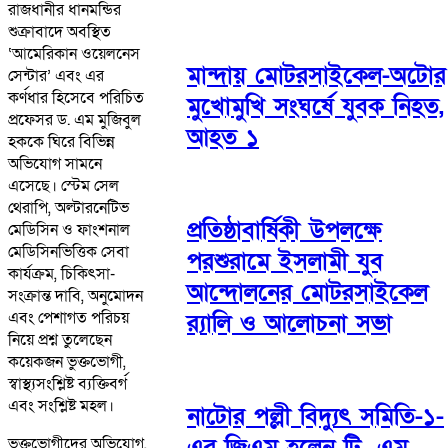
রাজধানীর ধানমন্ডির
শুক্রাবাদে অবস্থিত
‘আমেরিকান ওয়েলনেস
মান্দায় মোটরসাইকেল-অটোর
সেন্টার’ এবং এর
কর্ণধার হিসেবে পরিচিত
মুখোমুখি সংঘর্ষে যুবক নিহত,
প্রফেসর ড. এম মুজিবুল
আহত ১
হককে ঘিরে বিভিন্ন
অভিযোগ সামনে
এসেছে। স্টেম সেল
থেরাপি, অল্টারনেটিভ
প্রতিষ্ঠাবার্ষিকী উপলক্ষে
মেডিসিন ও ফাংশনাল
মেডিসিনভিত্তিক সেবা
পরশুরামে ইসলামী যুব
কার্যক্রম, চিকিৎসা-
আন্দোলনের মোটরসাইকেল
সংক্রান্ত দাবি, অনুমোদন
এবং পেশাগত পরিচয়
র‌্যালি ও আলোচনা সভা
নিয়ে প্রশ্ন তুলেছেন
কয়েকজন ভুক্তভোগী,
স্বাস্থ্যসংশ্লিষ্ট ব্যক্তিবর্গ
এবং সংশ্লিষ্ট মহল।
নাটোর পল্লী বিদ্যুৎ সমিতি-১-
এর জিএম হলেন টি. এম.
ভুক্তভোগীদের অভিযোগ,