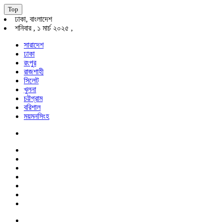
Top
ঢাকা, বাংলাদেশ
শনিবার , ১ মার্চ ২০২৫ ,
সারাদেশ
ঢাকা
রংপুর
রাজশাহী
সিলেট
খুলনা
চট্টগ্রাম
বরিশাল
ময়মনসিংহ