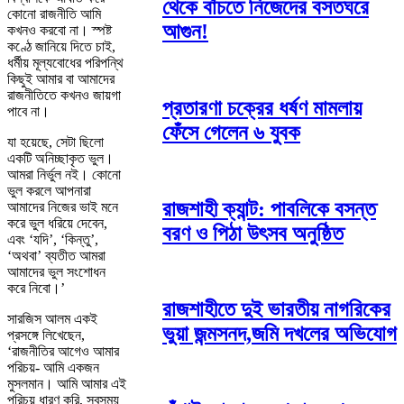
থেকে বাঁচতে নিজেদের বসতঘরে
কোনো রাজনীতি আমি
আগুন!
কখনও করবো না। স্পষ্ট
কণ্ঠে জানিয়ে দিতে চাই,
ধর্মীয় মূল্যবোধের পরিপন্থি
কিছুই আমার বা আমাদের
রাজনীতিতে কখনও জায়গা
প্রতারণা চক্রের ধর্ষণ মামলায়
পাবে না।
ফেঁসে গেলেন ৬ যুবক
যা হয়েছে, সেটা ছিলো
একটি অনিচ্ছাকৃত ভুল।
আমরা নির্ভুল নই। কোনো
ভুল করলে আপনারা
রাজশাহী ক্যান্ট: পাবলিকে বসন্ত
আমাদের নিজের ভাই মনে
করে ভুল ধরিয়ে দেবেন,
বরণ ও পিঠা উৎসব অনুষ্ঠিত
এবং ‘যদি’, ‘কিন্তু’,
‘অথবা’ ব্যতীত আমরা
আমাদের ভুল সংশোধন
করে নিবো।’
রাজশাহীতে দুই ভারতীয় নাগরিকের
সারজিস আলম একই
ভুয়া জন্মসনদ,জমি দখলের অভিযোগ
প্রসঙ্গে লিখেছেন,
‘রাজনীতির আগেও আমার
পরিচয়- আমি একজন
মুসলমান। আমি আমার এই
পরিচয় ধারণ করি, সবসময়