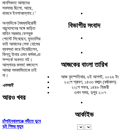
মানসিকতা আমাদের
সবসময় ছিলো, আছে,
থাকবে ইনশাআল্লাহ।’
অন্যদিকে বৈষম্যবিরোধী
বিভাগীয় সংবাদ
আন্দোলনের সঙ্গে জড়িত
মাহিন সরকার ফেসবুক
পোস্টে লিখেছেন, মুনতাসির
ভাই আমাদের সেফ হোমের
ব্যবস্থা করে দিয়েছিলেন,
কিন্তু উনার এমন কর্মকাণ্ড
সম্পর্কে অবগত নই।
আজকের বাংলা তারিখ
আল্লাহর কসম! বঙ্গদেশে
আমরা সমকামিতাকে চাই
না।
আজ বৃহস্পতিবার, ৬ই আগস্ট, ২০২৬ ইং
২২শে শ্রাবণ, ১৪৩৩ বঙ্গাব্দ (বর্ষাকাল)
এমআই
২২শে সফর, ১৪৪৮ হিজরী
এখন সময়, দুপুর ২:০৭
আরও খবর
আর্কাইভ
চাঁপাইনবাবগঞ্জে নদীতে ডুবে
দুই শিশুর মৃত্যু