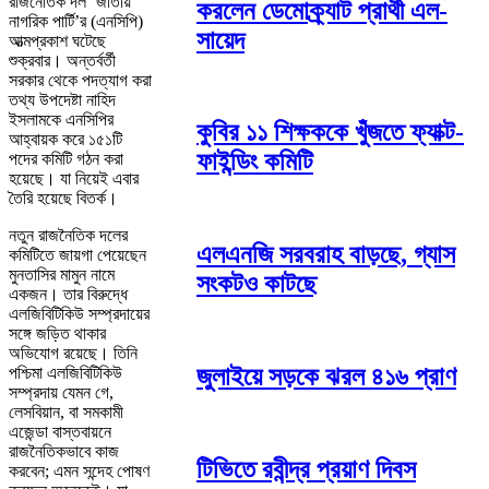
রাজনৈতিক দল ‘জাতীয়
করলেন ডেমোক্র্যাট প্রার্থী এল-
নাগরিক পার্টি’র (এনসিপি)
সায়েদ
আত্মপ্রকাশ ঘটেছে
শুক্রবার। অন্তর্বর্তী
সরকার থেকে পদত্যাগ করা
তথ্য উপদেষ্টা নাহিদ
ইসলামকে এনসিপির
কুবির ১১ শিক্ষককে খুঁজতে ফ্যাক্ট-
আহ্বায়ক করে ১৫১টি
ফাইন্ডিং কমিটি
পদের কমিটি গঠন করা
হয়েছে। যা নিয়েই এবার
তৈরি হয়েছে বিতর্ক।
নতুন রাজনৈতিক দলের
এলএনজি সরবরাহ বাড়ছে, গ্যাস
কমিটিতে জায়গা পেয়েছেন
মুনতাসির মামুন নামে
সংকটও কাটছে
একজন। তার বিরুদ্ধে
এলজিবিটিকিউ সম্প্রদায়ের
সঙ্গে জড়িত থাকার
অভিযোগ রয়েছে। তিনি
জুলাইয়ে সড়কে ঝরল ৪১৬ প্রাণ
পশ্চিমা এলজিবিটিকিউ
সম্প্রদায় যেমন গে,
লেসবিয়ান, বা সমকামী
এজেন্ডা বাস্তবায়নে
রাজনৈতিকভাবে কাজ
টিভিতে রবীন্দ্র প্রয়াণ দিবস
করবেন; এমন সন্দেহ পোষণ