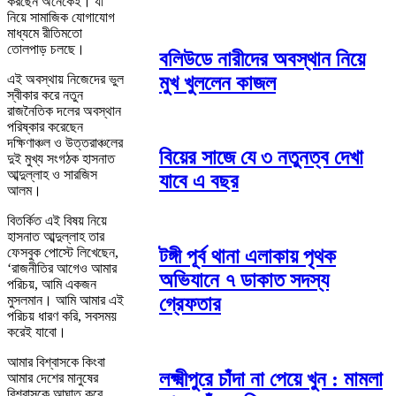
করছেন অনেকেই। যা
নিয়ে সামাজিক যোগাযোগ
মাধ্যমে রীতিমতো
তোলপাড় চলছে।
বলিউডে নারীদের অবস্থান নিয়ে
মুখ খুললেন কাজল
এই অবস্থায় নিজেদের ভুল
স্বীকার করে নতুন
রাজনৈতিক দলের অবস্থান
পরিষ্কার করেছেন
দক্ষিণাঞ্চল ও উত্তরাঞ্চলের
বিয়ের সাজে যে ৩ নতুনত্ব দেখা
দুই মুখ্য সংগঠক হাসনাত
আব্দুল্লাহ ও সারজিস
যাবে এ বছর
আলম।
বিতর্কিত এই বিষয় নিয়ে
হাসনাত আব্দুল্লাহ তার
ফেসবুক পোস্টে লিখেছেন,
টঙ্গী পূর্ব থানা এলাকায় পৃথক
‘রাজনীতির আগেও আমার
অভিযানে ৭ ডাকাত সদস্য
পরিচয়, আমি একজন
মুসলমান। আমি আমার এই
গ্রেফতার
পরিচয় ধারণ করি, সবসময়
করেই যাবো।
আমার বিশ্বাসকে কিংবা
লক্ষ্মীপুরে চাঁদা না পেয়ে খুন : মামলা
আমার দেশের মানুষের
বিশ্বাসকে আঘাত করে