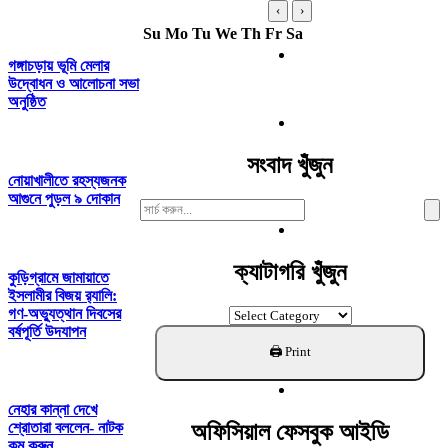
‹
›
Su
Mo
Tu
We
Th
Fr
Sa
গঙ্গাচড়ায় ভূমি মেলার
উদ্বোধন ও আলোচনা সভা
অনুষ্ঠিত
সংবাদ খুঁজুন
নোয়াখালীতে রহস্যজনক
আগুনে পুড়ল ৯ দোকান
Search
For:
ক্যাটাগরি খুঁজুন
কুড়িগ্রামে জামায়াতে
ইসলামীর বিজয় র‌্যালি:
গণ-অভ্যুত্থান দিবসের
ক্যাটাগরি
বর্ষপূর্তি উদযাপন
খুঁজুন
নেহার কান্না দেখে
অফিসিয়াল ফেসবুক আইডি
শ্রোতারা বললেন- নাটক
কম করুন