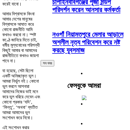
চাঁপাইনবাবগঞ্জের পূজা মন্ডপ
করেই যাবো।
পরিদর্শন করেন আনসার কর্মকর্তা
আমার বিশ্বাসকে কিংবা
আমার দেশের মানুষের
বিশ্বাসকে আঘাত করে
কোনো রাজনীতি আমি
নওগাঁ নিয়ামতপুরে মেলার আড়ালে
কখনও করবো না। স্পষ্ট
কণ্ঠে জানিয়ে দিতে চাই,
অশ্লীল নৃত্য পরিবেশন করে নষ্ট
ধর্মীয় মূল্যবোধের পরিপন্থী
করছে যুবসমাজ
কিছুই আমার বা আমাদের
রাজনীতিতে কখনও জায়গা
পাবে না।
সব খবর
যা হয়েছে, সেটা ছিলো
একটি অনিচ্ছাকৃত ভুল।
আমরা নির্ভুল নই। কোনো
ফেসবুকে আমরা
ভুল করলে আপনারা
আমাদের নিজের ভাই মনে
করে ভুল ধরিয়ে দেবেন এবং
কোনো প্রকার ‘যদি’,
‘কিন্তু’, ‘অথবা’ ব্যতীত
আমরা আমাদের ভুল
সংশোধন করে নিবো।
এই সংশোধন করার