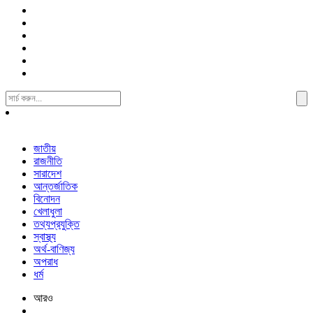
Search
For:
জাতীয়
রাজনীতি
সারাদেশ
আন্তর্জাতিক
বিনোদন
খেলাধুলা
তথ্যপ্রযুক্তি
স্বাস্থ্য
অর্থ-বাণিজ্য
অপরাধ
ধর্ম
আরও