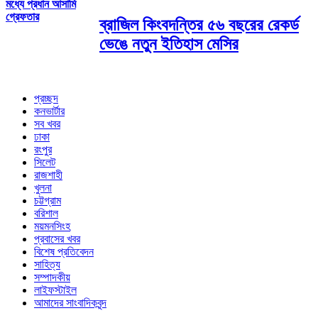
মধ্যে প্রধান আসামি
গ্রেফতার
ব্রাজিল কিংবদন্তির ৫৬ বছরের রেকর্ড
ভেঙে নতুন ইতিহাস মেসির
প্রচ্ছদ
কনভার্টার
সব খবর
ঢাকা
রংপুর
সিলেট
রাজশাহী
খুলনা
চট্টগ্রাম
বরিশাল
ময়মনসিংহ
প্রবাসের খবর
বিশেষ প্রতিবেদন
সাহিত্য
সম্পাদকীয়
লাইফস্টাইল
আমাদের সাংবাদিকবৃন্দ