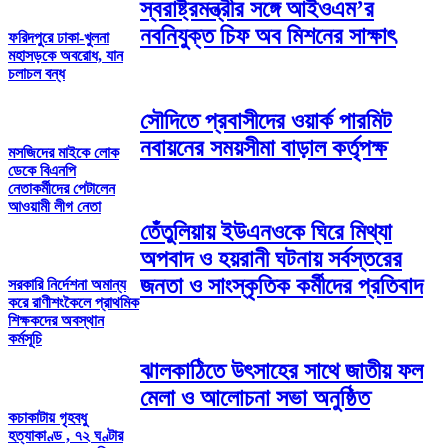
স্বরাষ্ট্রমন্ত্রীর সঙ্গে আইওএম’র
নবনিযুক্ত চিফ অব মিশনের সাক্ষাৎ
ফরিদপুরে ঢাকা-খুলনা
মহাসড়কে অবরোধ, যান
চলাচল বন্ধ
সৌদিতে প্রবাসীদের ওয়ার্ক পারমিট
নবায়নের সময়সীমা বাড়াল কর্তৃপক্ষ
মসজিদের মাইকে লোক
ডেকে বিএনপি
নেতাকর্মীদের পেটালেন
আওয়ামী লীগ নেতা
তেঁতুলিয়ায় ইউএনওকে ঘিরে মিথ্যা
অপবাদ ও হয়রানী ঘটনায় সর্বস্তরের
জনতা ও সাংস্কৃতিক কর্মীদের প্রতিবাদ
সরকারি নির্দেশনা অমান্য
করে রাণীশংকৈলে প্রাথমিক
শিক্ষকদের অবস্থান
কর্মসূচি
ঝালকাঠিতে উৎসাহের সাথে জাতীয় ফল
মেলা ও আলোচনা সভা অনুষ্ঠিত
কচাকাটায় গৃহবধু
হত্যাকাণ্ড , ৭২ ঘণ্টার