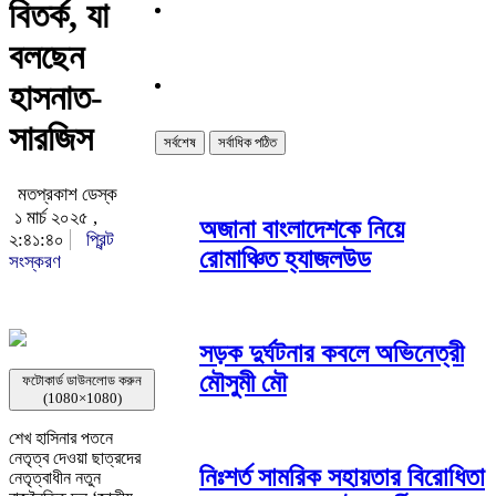
বিতর্ক, যা
বলছেন
হাসনাত-
সারজিস
সর্বশেষ
সর্বাধিক পঠিত
মতপ্রকাশ ডেস্ক
১ মার্চ ২০২৫ ,
অজানা বাংলাদেশকে নিয়ে
২:৪১:৪০
প্রিন্ট
রোমাঞ্চিত হ্যাজলউড
সংস্করণ
সড়ক দুর্ঘটনার কবলে অভিনেত্রী
মৌসুমী মৌ
ফটোকার্ড ডাউনলোড করুন
(1080×1080)
শেখ হাসিনার পতনে
নেতৃত্ব দেওয়া ছাত্রদের
নিঃশর্ত সামরিক সহায়তার বিরোধিতা
নেতৃত্বাধীন নতুন