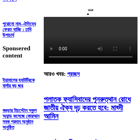
পুরোনো নাম–ঐতিহ্যে
ফেরত যাচ্ছি : ঢাবি
উপাচার্য
Sponsered
content
আরও খবর:
প্রচ্ছদ
ইয়ামালের হ্যাটট্রিকে
বার্সার বড় জয়
পলাতক ফ্যাসিবাদের পুনরুত্থান রোধে
জাতীয় ঐক্য দৃঢ় করতে হবে: মাহ্দী
বগুড়ায় টাচস্টোন স্কুল
আমিন
অ্যান্ড কলেজে কোরআন
সবক প্রদান অনুষ্ঠান
অনুষ্ঠিত