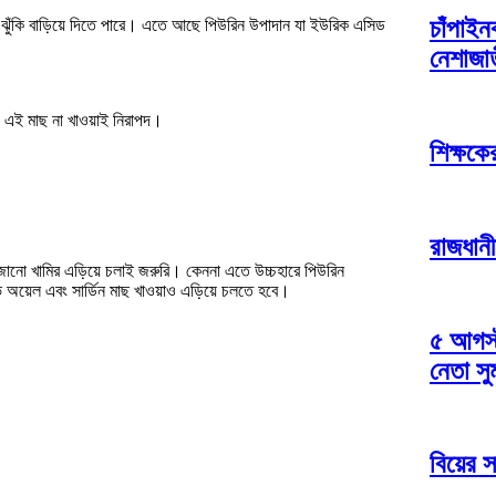
চাঁপাই
 ঝুঁকি বাড়িয়ে দিতে পারে। এতে আছে পিউরিন উপাদান যা ইউরিক এসিড
নেশাজা
রাং এই মাছ না খাওয়াই নিরাপদ।
শিক্ষকে
।
রাজধানী
ানো খামির এড়িয়ে চলাই জরুরি। কেননা এতে উচ্চহারে পিউরিন
 অয়েল এবং সার্ডিন মাছ খাওয়াও এড়িয়ে চলতে হবে।
৫ আগস্ট
নেতা স
বিয়ের স