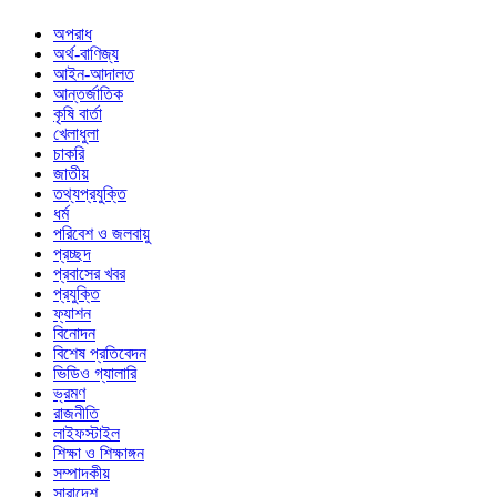
অপরাধ
অর্থ-বাণিজ্য
আইন-আদালত
আন্তর্জাতিক
কৃষি বার্তা
খেলাধুলা
চাকরি
জাতীয়
তথ্যপ্রযুক্তি
ধর্ম
পরিবেশ ও জলবায়ু
প্রচ্ছদ
প্রবাসের খবর
প্রযুক্তি
ফ্যাশন
বিনোদন
বিশেষ প্রতিবেদন
ভিডিও গ্যালারি
ভ্রমণ
রাজনীতি
লাইফস্টাইল
শিক্ষা ও শিক্ষাঙ্গন
সম্পাদকীয়
সারাদেশ