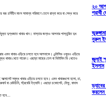
২০ আগস্
প্রার্থী
বরং চর্বিহীন মাংস সামান্য পরিমাণে তেলে রান্না করে বা সেদ্ধ করে
ভূরুঙ্গা
বিযুক্ত দুগ্ধজাত খাবার খান। নাস্তার জন্যও আপনার পাস্তুরিত দুধ
নুরুল 
্রায় এমন খাবার এড়িয়ে চলতে হবে আপনাকে। এন্টাসিড ওষুধও এড়িয়ে
জুলাই স
 সমৃদ্ধ খাবার খেতে পারেন। এছাড়া মাছের তেল বা ভিটামিন ডি খেতেও
ইসলাম
ক্সালেট সমৃদ্ধ খাবার এড়িয়ে চলতে হবে। এমন খাবারগুলো হলো, চা,
ুবার্ব বা রেউচিনি, স্ট্রবেরি ইত্যাদি। এছাড়া চকোলেট, টোফু, বাদাম
ড্যাবের
করলেন প
িতে হবে…