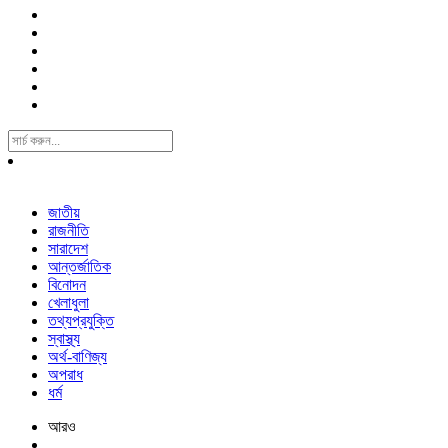
Search
For:
জাতীয়
রাজনীতি
সারাদেশ
আন্তর্জাতিক
বিনোদন
খেলাধুলা
তথ্যপ্রযুক্তি
স্বাস্থ্য
অর্থ-বাণিজ্য
অপরাধ
ধর্ম
আরও