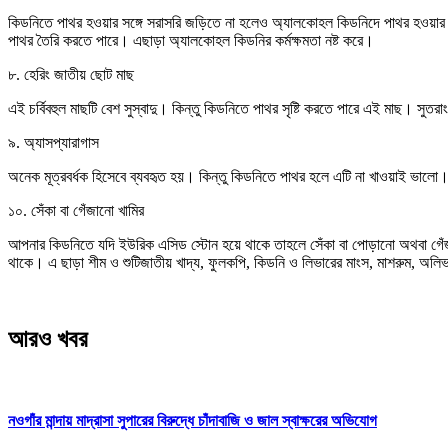
কিডনিতে পাথর হওয়ার সঙ্গে সরাসরি জড়িতে না হলেও অ্যালকোহল কিডনিদে পাথর হওয়ার
পাথর তৈরি করতে পারে। এছাড়া অ্যালকোহল কিডনির কর্মক্ষমতা নষ্ট করে।
৮. হেরিং জাতীয় ছোট মাছ
এই চর্বিবহুল মাছটি বেশ সুস্বাদু। কিন্তু কিডনিতে পাথর সৃষ্টি করতে পারে এই মাছ। সুত
৯. অ্যাসপ্যারাগাস
অনেক মূত্রবর্ধক হিসেবে ব্যবহৃত হয়। কিন্তু কিডনিতে পাথর হলে এটি না খাওয়াই ভালো
১০. সেঁকা বা গেঁজানো খামির
আপনার কিডনিতে যদি ইউরিক এসিড স্টোন হয়ে থাকে তাহলে সেঁকা বা পোড়ানো অথবা গেঁজ
থাকে। এ ছাড়া শীম ও শুটিজাতীয় খাদ্য, ফুলকপি, কিডনি ও লিভারের মাংস, মাশরুম, অলিভ
আরও খবর
নওগাঁর মান্দায় মাদ্রাসা সুপারের বিরুদ্ধে চাঁদাবাজি ও জাল স্বাক্ষরের অভিযোগ