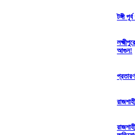
টঙ্গী প
লক্ষ্মী
আগুন!
প্রতারণ
রাজশাহী
রাজশাহী