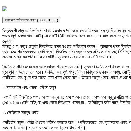
ফটোকার্ড ডাউনলোড করুন (1080×1080)
বিশ্বব্যাপী মানুষের কিডনিতে পাথর হওয়ার ঘটনা বেড়ে চলায় বিশ্বের নেতৃস্থানীয় স্বাস্থ
গুরুত্বপূর্ণ অঙ্গগুলোর একটি। যা একটি ফিল্টারের মতো কাজ করে। এর কাজ হলো দেহ থেকে 
দেওয়া।
কিন্তু এখন প্রচুর মানুষই কিডনিতে পাথর হওয়ার অভিযোগ করেন। প্রস্রাবে থাকা ক্রিস্
ব্যথা এবং প্রতিবন্ধকতা তৈরি করে। কিডনির পাথরসমুহকে ক্যালসিয়াম ফসফেট, সিস্টিন, 
এসবের মধ্যে ক্যালসিয়াম অক্সালেটই মানুষেদের মধ্যে সবচেয়ে বেশি দেখা যায়।
কিডনিতে পাথর হওয়ার জন্য প্রধানত খাদ্যাভ্যাস দায়ী। সুতরাং কিডনিতে পাথর হওয়া থেক
পুরোপুরি এড়িয়ে চলতে হবে। সবজি, ফল, পূর্ণ শস্য, নিম্ন-চর্বিযুক্ত দুগ্ধজাত পণ্য, পোল্
সোডিয়াম এবং সুগার কম আছে এমন খাবার খেতে হবে। তাহলে আসুন এবার জেনে নেওয়া যাক
১. ক্যাফেইন এবং সোডা এড়িয়ে চলুন
আপনি যদি কিডনিতে পাথর রোগে আক্রান্ত হয়ে থাকেন তাহলে আপনাকে প্রচুর পরিমাণে ত
(২৫০-৫০০) বেশি কফি, চা এবং কোল্ড ড্রিঙ্কস খাবেন না। অতিরিক্ত কফি পানে কিডনি
২. সোডিয়াম সমৃদ্ধ খাবার
সোডিয়াম সমৃদ্ধ খাবার খাওয়ার পরিমাণ কমাতে হবে। প্রক্রিয়াজাত এবং ক্যানজাত খাবার 
সংরক্ষণের জন্য। তারচেয়ে বরং কম লবণযুক্ত খাবার খান।