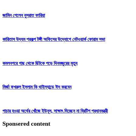
জামিন পেলেন নুসরাত ফারিয়া
কারিতাস উদ্যম প্রকল্প টঙ্গী অফিসের উদ্যোগে নেটওয়ার্ক ফোরাম সভা
কমলনগরে গাছ থেকে ছিটকে পড়ে দিনমজুরের মৃত্যু
মির্জা ফখরুল ইসলাম কি থাইল্যান্ডে ঈদ করবেন
পাচার হওয়া অর্থের খোঁজে ইউনূস, সাক্ষাৎ দিচ্ছেন না ব্রিটিশ প্রধানমন্ত্রী
Sponsered content