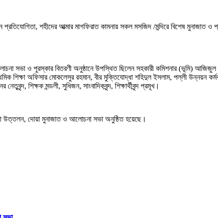
প্রতিযোগিতা, শহীদের আত্মার মাগফিরাত কামনায় সকল মসজিদ /মন্দিরে বিশেষ মুনাজাত ও প্র
না সভা ও পুরস্কার বিতরণী অনুষ্ঠানে উপস্থিত ছিলেন সহকারী কমিশনার (ভূমি) আজিজুল 
ক শিক্ষা অফিসার মোকলেসুর রহমান, বীর মুক্তিযোদ্ধা শহিদুল ইসলাম, পল্লী উন্নয়ন কর্মকর
্দ, শিক্ষক মন্ডলী, সুধিজন, সাংবাদিকবৃন্দ, শিক্ষার্থীবৃন্দ প্রমূখ।
 উত্তলন, দোয়া মুনাজাত ও আলোচনা সভা অনুষ্ঠিত হয়েছে।
া সভা