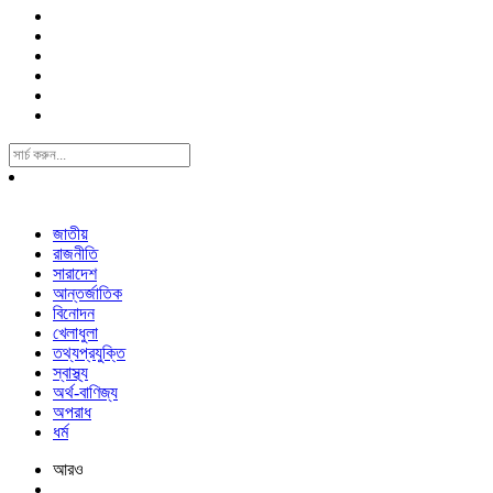
Search
For:
জাতীয়
রাজনীতি
সারাদেশ
আন্তর্জাতিক
বিনোদন
খেলাধুলা
তথ্যপ্রযুক্তি
স্বাস্থ্য
অর্থ-বাণিজ্য
অপরাধ
ধর্ম
আরও