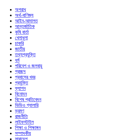
অপরাধ
অর্থ-বাণিজ্য
আইন-আদালত
আন্তর্জাতিক
কৃষি বার্তা
খেলাধুলা
চাকরি
জাতীয়
তথ্যপ্রযুক্তি
ধর্ম
পরিবেশ ও জলবায়ু
প্রচ্ছদ
প্রবাসের খবর
প্রযুক্তি
ফ্যাশন
বিনোদন
বিশেষ প্রতিবেদন
ভিডিও গ্যালারি
ভ্রমণ
রাজনীতি
লাইফস্টাইল
শিক্ষা ও শিক্ষাঙ্গন
সম্পাদকীয়
সারাদেশ