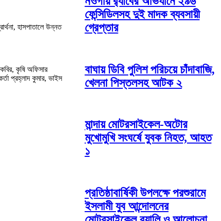
নওগাঁয় র‌্যাবের অভিযানে ২৯৬
ফেন্সিডিলসহ দুই মাদক ব্যবসায়ী
গ্রেপ্তার
ার্থনা, হাসপাতালে উন্নত
বাঘায় ডিবি পুলিশ পরিচয়ে চাঁদাবাজি,
কবির, কৃষি অফিসার
্তা প্রহ্লাদ কুমার, ভাইস
খেলনা পিস্তলসহ আটক ২
মান্দায় মোটরসাইকেল-অটোর
মুখোমুখি সংঘর্ষে যুবক নিহত, আহত
১
প্রতিষ্ঠাবার্ষিকী উপলক্ষে পরশুরামে
ইসলামী যুব আন্দোলনের
মোটরসাইকেল র‌্যালি ও আলোচনা