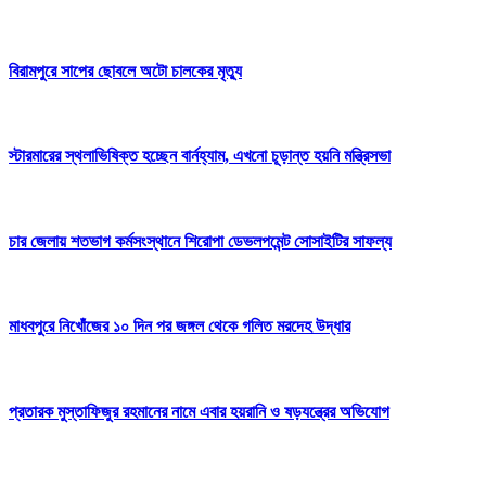
বিরামপুরে সাপের ছোবলে অটো চালকের মৃত্যু
স্টারমারের স্থলাভিষিক্ত হচ্ছেন বার্নহ্যাম, এখনো চূড়ান্ত হয়নি মন্ত্রিসভা
চার জেলায় শতভাগ কর্মসংস্থানে শিরোপা ডেভলপমেন্ট সোসাইটির সাফল্য
মাধবপুরে নিখোঁজের ১০ দিন পর জঙ্গল থেকে গলিত মরদেহ উদ্ধার
প্রতারক মুস্তাফিজুর রহমানের নামে এবার হয়রানি ও ষড়যন্ত্রের অভিযোগ