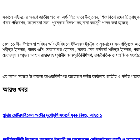
সকালে শহীদদের স্মরণে জাতীয় পতাকা অর্ধনমিত ভাবে উত্তলন, শিশু কিশোরদের চিত্রাঙ্কন 
খাবার পরিবেশন, আলোচনা সভা, পুরস্কার বিতরণ সহ নানা কর্মসূচী পালন করা হয়েছে।
বেলা ১১ টায় উপজেলা পরিষদ অডিটোরিয়ামে ইউএনও টুকটুক তালুকদারের সভাপত্বিতে আলোচ
শহীদুল ইসলাম, থানার ওসি মোজাফফর হোসেন , সমাজ সেবা কর্মকর্তা শহিদুল ইসলাম, প্রাথমি
চেয়ারম্যান আব্দুল আহাদ রাহাদসহ স্থানীয় জনপ্রতিনিধিগণ, রাজনৈতিক ও সমাজিক সংগঠনের নেতৃবৃন
এর আগে সকালে উপজেলা আওয়ামীলীগের আয়োজন দলীয় কার্যালয়ে জাতীয় ও দলীয় পতাকা
আরও খবর
মান্দায় মোটরসাইকেল-অটোর মুখোমুখি সংঘর্ষে যুবক নিহত, আহত ১
প্রতিষ্ঠাবার্ষিকী উপলক্ষে পরশুরামে ইসলামী যুব আন্দোলনের মোটরসাইকেল র‌্যালি ও আলোচন