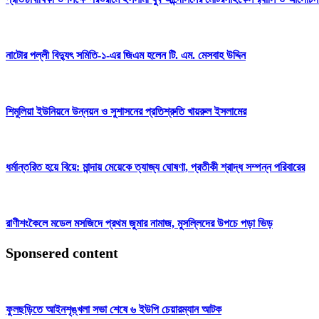
নাটোর পল্লী বিদ্যুৎ সমিতি-১-এর জিএম হলেন টি. এম. মেসবাহ উদ্দিন
শিমুলিয়া ইউনিয়নে উন্নয়ন ও সুশাসনের প্রতিশ্রুতি খায়রুল ইসলামের
ধর্মান্তরিত হয়ে বিয়ে: মান্দায় মেয়েকে ত্যাজ্য ঘোষণা, প্রতীকী শ্রাদ্ধ সম্পন্ন পরিবারের
রাণীশংকৈলে মডেল মসজিদে প্রথম জুমার নামাজ, মুসল্লিদের উপচে পড়া ভিড়
Sponsered content
ফুলছড়িতে আইনশৃঙ্খলা সভা শেষে ৬ ইউপি চেয়ারম্যান আটক