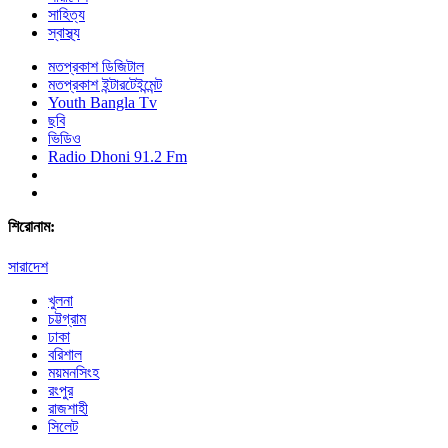
সাহিত্য
স্বাস্থ্য
মতপ্রকাশ ডিজিটাল
মতপ্রকাশ ইন্টারটেইন্মেন্ট
Youth Bangla Tv
ছবি
ভিডিও
Radio Dhoni 91.2 Fm
শিরোনাম:
সারাদেশ
খুলনা
চট্টগ্রাম
ঢাকা
বরিশাল
ময়মনসিংহ
রংপুর
রাজশাহী
সিলেট