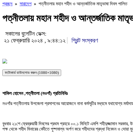
প্রচ্ছদ
»
সারাদেশ
»
পত্নীতলায় মহান শহীদ ও আন্তর্জাতিক মাতৃভাষা দিবস পালিত
পত্নীতলায় মহান শহীদ ও আন্তর্জাতিক মাতৃভ
সকালের বুলেটিন ডেক্স:
২১ ফেব্রুয়ারি ২০২৪ , ৯:৪৪:১২
প্রিন্ট সংস্করণ
ফটোকার্ড ডাউনলোড করুন (1080×1080)
শাকিল হোসেন ,পত্নীতলা (নওগাঁ) প্রতিনিধিঃ
নওগাঁর পত্নীতলায় উপজেলা প্রসাশনের আয়োজনে নানা কর্মসূচীর মধ্যমে যথাযোগ্য মর্যাদ
বুধবার ২১শে ফ্রেব্রুয়ারী দিবসের প্রথম প্রহরে ০০.১ মিনিটে এমপি শহীদুজ্জামান সর
পক্ষ থেকে শহীদ মিনারের বেদীতে পুষ্পমাল্য অর্পণ করে শহীদদের শ্রদ্ধা নিবেদন ও দোয়া 