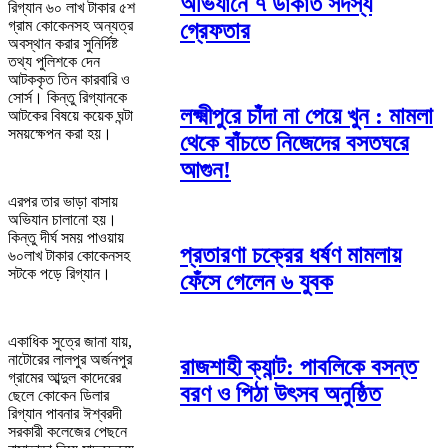
অভিযানে ৭ ডাকাত সদস্য
রিগ্যান ৬০ লাখ টাকার ৫শ
গ্রাম কোকেনসহ অন্যত্র
গ্রেফতার
অবস্থান করার সুনির্দিষ্ট
তথ্য পুলিশকে দেন
আটককৃত তিন কারবারি ও
সোর্স। কিন্তু রিগ্যানকে
লক্ষ্মীপুরে চাঁদা না পেয়ে খুন : মামলা
আটকের বিষয়ে কয়েক ঘন্টা
সময়ক্ষেপন করা হয়।
থেকে বাঁচতে নিজেদের বসতঘরে
আগুন!
এরপর তার ভাড়া বাসায়
অভিযান চালানো হয়।
কিন্তু দীর্ঘ সময় পাওয়ায়
প্রতারণা চক্রের ধর্ষণ মামলায়
৬০লাখ টাকার কোকেনসহ
সটকে পড়ে রিগ্যান।
ফেঁসে গেলেন ৬ যুবক
একাধিক সুত্রে জানা যায়,
নাটোরের লালপুর অর্জনপুর
রাজশাহী ক্যান্ট: পাবলিকে বসন্ত
গ্রামের আব্দুল কাদেরের
বরণ ও পিঠা উৎসব অনুষ্ঠিত
ছেলে কোকেন ডিলার
রিগ্যান পাবনার ঈশ্বরদী
সরকারী কলেজের পেছনে