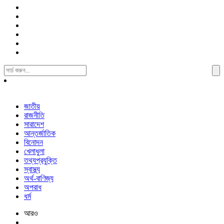
Search
For:
জাতীয়
রাজনীতি
সারাদেশ
আন্তর্জাতিক
বিনোদন
খেলাধুলা
তথ্যপ্রযুক্তি
স্বাস্থ্য
অর্থ-বাণিজ্য
অপরাধ
ধর্ম
আরও