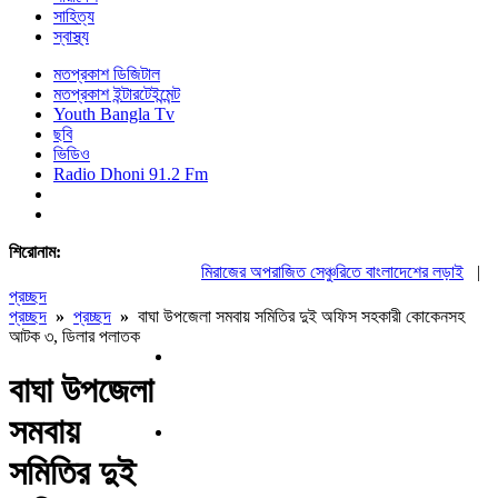
সাহিত্য
স্বাস্থ্য
মতপ্রকাশ ডিজিটাল
মতপ্রকাশ ইন্টারটেইন্মেন্ট
Youth Bangla Tv
ছবি
ভিডিও
Radio Dhoni 91.2 Fm
শিরোনাম:
মিরাজের অপরাজিত সেঞ্চুরিতে বাংলাদেশের লড়াই
|
ঢাক
প্রচ্ছদ
প্রচ্ছদ
»
প্রচ্ছদ
»
বাঘা উপজেলা সমবায় সমিতির দুই অফিস সহকারী কোকেনসহ
আটক ৩, ডিলার পলাতক
বাঘা উপজেলা
সমবায়
সমিতির দুই