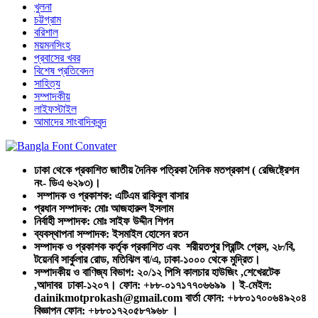
খুলনা
চট্টগ্রাম
বরিশাল
ময়মনসিংহ
প্রবাসের খবর
বিশেষ প্রতিবেদন
সাহিত্য
সম্পাদকীয়
লাইফস্টাইল
আমাদের সাংবাদিকবৃন্দ
ঢাকা থেকে প্রকাশিত জাতীয় দৈনিক পত্রিকা দৈনিক মতপ্রকাশ ( রেজিষ্ট্রেশন
নং- ডিএ ৬২৯৩)।
সম্পাদক ও প্রকাশক: এটিএম রাকিবুল বাসার
প্রধান সম্পাদক: মোঃ আজহারুল ইসলাম
নির্বাহী সম্পাদক: মোঃ সাইফ উদ্দীন শিপন
ব্যবস্থাপনা সম্পাদক: ইসমাইল হোসেন রতন
সম্পাদক ও প্রকাশক কর্তৃক প্রকাশিত এবং শরীয়তপুর প্রিন্টিং প্রেস, ২৮/বি,
টয়েনবি সার্কুলার রোড, মতিঝিল বা/এ, ঢাকা-১০০০ থেকে মুদ্রিত।
সম্পাদকীয় ও বাণিজ্য বিভাগ: ২০/১২ পিসি কালচার হাউজিং ,শেখেরটেক
,আদাবর ঢাকা-১২০৭। ফোন: +৮৮-০১৭১৭৭০৬৬৯৯ । ই-মেইল:
dainikmotprokash@gmail.com বার্তা ফোন: +৮৮০১৭০০৬৪৯২০৪
বিজ্ঞাপন ফোন: +৮৮০১৭২০৫৮৭৯৬৮ ।