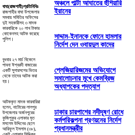
অঞ্চলে পাল্টা আঘাতের হুঁশিয়ারি
বাঘা(রাজশাহী)প্রতিনিধিঃ
ইরানের
রাজশাহীর বাঘা উপজেলার
সমবায় সমিতির অফিসের
দুই সহকারীসহ ৩ মাদক
কারবারিকে ২০ লাখ টাকার
কোকেনসহ আটক করেছে
সাদ্দাম-ইনানকে ফোনে হামলার
পুলিশ।
নির্দেশ দেন ওবায়দুল কাদের
বুধবার ২৭ মার্চ বিকেলে
পাবনা ঈশ্বরদী বাজারের
প্লেজিয়ারিজমের অভিযোগে
একটি সুপারসপের ভিতর
থেকে তাদের আটক করা
সমালোচনার মুখে কেমব্রিজ
হয়।
অধ্যাপকের পদত্যাগ
আটককৃত মাদক কারবারিরা
হলেন, নাটোরের লালপুর
ঢাকার চারপাশের নদীদূষণ রোধে
উপজেলার অর্জনপুরের
কুজিপুকুর এলাকার মৃত
কর্মপরিকল্পনা প্রণয়নের নির্দেশ
মসলেম উদ্দিনের ছেলে
প্রধানমন্ত্রীর
আরিফুল ইসলাম (৩৮),
একই এলাকার সিদ্দিকুর