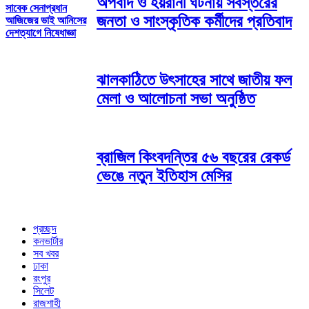
অপবাদ ও হয়রানী ঘটনায় সর্বস্তরের
সাবেক সেনাপ্রধান
জনতা ও সাংস্কৃতিক কর্মীদের প্রতিবাদ
আজিজের ভাই আনিসের
দেশত্যাগে নিষেধাজ্ঞা
ঝালকাঠিতে উৎসাহের সাথে জাতীয় ফল
মেলা ও আলোচনা সভা অনুষ্ঠিত
ব্রাজিল কিংবদন্তির ৫৬ বছরের রেকর্ড
ভেঙে নতুন ইতিহাস মেসির
প্রচ্ছদ
কনভার্টার
সব খবর
ঢাকা
রংপুর
সিলেট
রাজশাহী