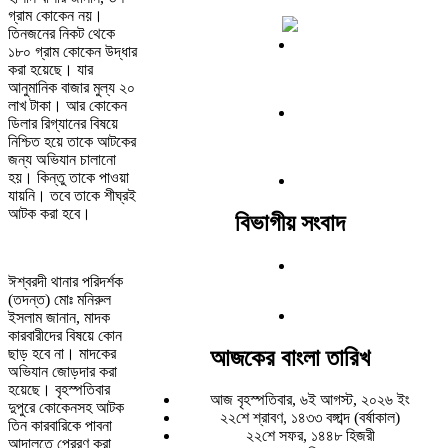
গ্রাম কোকেন নয়।
তিনজনের নিকট থেকে
১৮০ গ্রাম কোকেন উদ্ধার
করা হয়েছে। যার
আনুমানিক বাজার মুল্য ২০
লাখ টাকা। আর কোকেন
ডিলার রিগ্যানের বিষয়ে
নিশ্চিত হয়ে তাকে আটকের
জন্য অভিযান চালানো
হয়। কিন্তু তাকে পাওয়া
যায়নি। তবে তাকে শীঘ্রই
আটক করা হবে।
বিভাগীয় সংবাদ
ঈশ্বরদী থানার পরিদর্শক
(তদন্ত) মোঃ মনিরুল
ইসলাম জানান, মাদক
কারবারীদের বিষয়ে কোন
আজকের বাংলা তারিখ
ছাড় হবে না। মাদকের
অভিযান জোড়দার করা
হয়েছে। বৃহস্পতিবার
আজ বৃহস্পতিবার, ৬ই আগস্ট, ২০২৬ ইং
দুপুরে কোকেনসহ আটক
২২শে শ্রাবণ, ১৪৩৩ বঙ্গাব্দ (বর্ষাকাল)
তিন কারবারিকে পাবনা
২২শে সফর, ১৪৪৮ হিজরী
আদালতে প্রেরণ করা