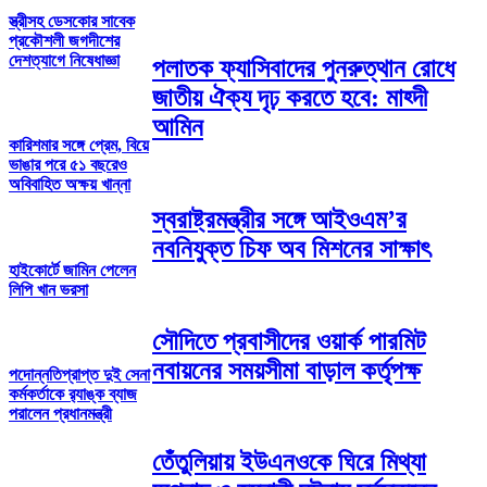
স্ত্রীসহ ডেসকোর সাবেক
প্রকৌশলী জগদীশের
দেশত্যাগে নিষেধাজ্ঞা
পলাতক ফ্যাসিবাদের পুনরুত্থান রোধে
জাতীয় ঐক্য দৃঢ় করতে হবে: মাহ্দী
আমিন
কারিশমার সঙ্গে প্রেম, বিয়ে
ভাঙার পরে ৫১ বছরেও
অবিবাহিত অক্ষয় খান্না
স্বরাষ্ট্রমন্ত্রীর সঙ্গে আইওএম’র
নবনিযুক্ত চিফ অব মিশনের সাক্ষাৎ
হাইকোর্টে জামিন পেলেন
লিপি খান ভরসা
সৌদিতে প্রবাসীদের ওয়ার্ক পারমিট
নবায়নের সময়সীমা বাড়াল কর্তৃপক্ষ
পদোন্নতিপ্রাপ্ত দুই সেনা
কর্মকর্তাকে র‌্যাঙ্ক ব্যাজ
পরালেন প্রধানমন্ত্রী
তেঁতুলিয়ায় ইউএনওকে ঘিরে মিথ্যা