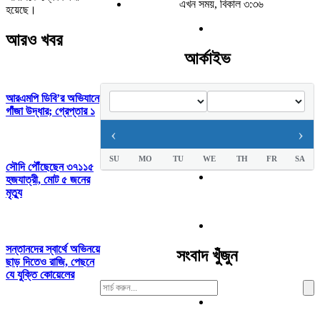
এখন সময়, বিকাল ৩:৩৬
হয়েছে।
আরও খবর
আর্কাইভ
আরএমপি ডিবি’র অভিযানে
গাঁজা উদ্ধার; গ্রেপ্তার ১
‹
›
SU
MO
TU
WE
TH
FR
SA
সৌদি পৌঁছেছেন ৩৭১১৫
হজযাত্রী, মোট ৫ জনের
মৃত্যু
সন্তানদের স্বার্থে অভিনয়ে
সংবাদ খুঁজুন
ছাড় দিতেও রাজি, পেছনে
যে যুক্তি কোয়েলের
Search
For: