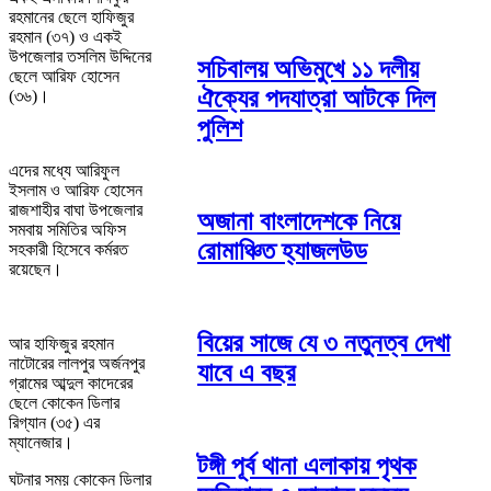
রহমানের ছেলে হাফিজুর
রহমান (৩৭) ও একই
উপজেলার তসলিম উদ্দিনের
সচিবালয় অভিমুখে ১১ দলীয়
ছেলে আরিফ হোসেন
ঐক্যের পদযাত্রা আটকে দিল
(৩৬)।
পুলিশ
এদের মধ্যে আরিফুল
ইসলাম ও আরিফ হোসেন
রাজশাহীর বাঘা উপজেলার
অজানা বাংলাদেশকে নিয়ে
সমবায় সমিতির অফিস
রোমাঞ্চিত হ্যাজলউড
সহকারী হিসেবে কর্মরত
রয়েছেন।
বিয়ের সাজে যে ৩ নতুনত্ব দেখা
আর হাফিজুর রহমান
নাটোরের লালপুর অর্জনপুর
যাবে এ বছর
গ্রামের আব্দুল কাদেরের
ছেলে কোকেন ডিলার
রিগ্যান (৩৫) এর
ম্যানেজার।
টঙ্গী পূর্ব থানা এলাকায় পৃথক
ঘটনার সময় কোকেন ডিলার