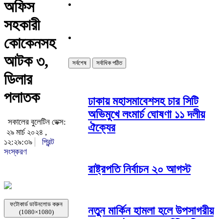
অফিস
সহকারী
কোকেনসহ
আটক ৩,
সর্বশেষ
সর্বাধিক পঠিত
ডিলার
পলাতক
ঢাকায় মহাসমাবেশসহ চার সিটি
অভিমুখে লংমার্চ ঘোষণা ১১ দলীয়
সকালের বুলেটিন ডেক্স:
ঐক্যের
২৯ মার্চ ২০২৪ ,
১২:২৯:৩৯
প্রিন্ট
সংস্করণ
রাষ্ট্রপতি নির্বাচন ২০ আগস্ট
ফটোকার্ড ডাউনলোড করুন
নতুন মার্কিন হামলা হলে উপসাগরীয়
(1080×1080)