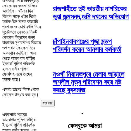
বাসাভাড়া নিয়ে মাদকদ্রব্য
কোকেনের ব্যবসা চালিয়ে
রাজশাহীতে দুই ভারতীয় নাগরিকের
আসছিল। ঘটনার দিন
ভুয়া জন্মসনদ,জমি দখলের অভিযোগ
বিকেল সাড়ে ৫টার দিকে
আটক তিন মাদক কারবারি
প্রশাসনের চোখ ফাঁকি দিয়ে
সুকৌশলে ক্রেতার নিকট
কোকেন বিক্রয়ের জন্য
চাঁপাইনবাবগঞ্জের পূজা মন্ডপ
বাজারের সুপারসপের ভিতরে
৩শ গ্রাম কোকেন নিয়ে
পরিদর্শন করেন আনসার কর্মকর্তা
অবস্থান করছিল। খবর
পেয়ে আমবাগান ফাঁড়ির
ইনচার্জ পুলিশ পরিদর্শক
হাসান বাসীর পুলিশ
নওগাঁ নিয়ামতপুরে মেলার আড়ালে
ফোর্সসহ এসে তাদের
আটক করে।
অশ্লীল নৃত্য পরিবেশন করে নষ্ট
করছে যুবসমাজ
এসময় তাদের নিকট থেকে
কোকেন উদ্ধার করা হয়।
সব খবর
এব্যাপারে শহরের
আমবাগান পুলিশ ফাঁড়ির
ফেসবুকে আমরা
ইনচার্জ পুলিশ পরিদর্শক
হাসান বাসীর জানান, ৩শ