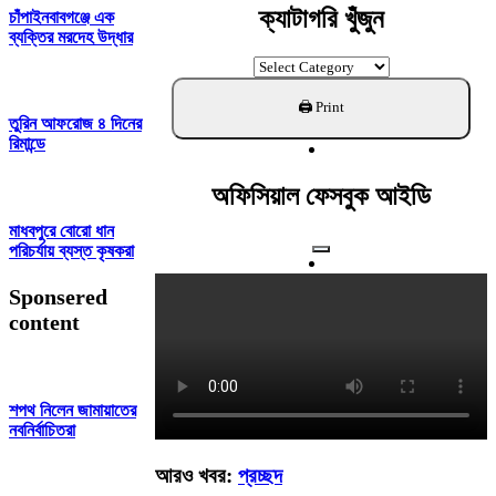
ক্যাটাগরি খুঁজুন
চাঁপাইনবাবগঞ্জে এক
ব্যক্তির মরদেহ উদ্ধার
ক্যাটাগরি
খুঁজুন
তুরিন আফরোজ ৪ দিনের
রিমান্ডে
অফিসিয়াল ফেসবুক আইডি
মাধবপুরে বোরো ধান
পরিচর্যায় ব্যস্ত কৃষকরা
Sponsered
content
শপথ নিলেন জামায়াতের
নবনির্বাচিতরা
আরও খবর:
প্রচ্ছদ