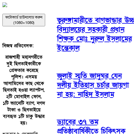
ফটোকার্ড ডাউনলোড করুন
ভূরুঙ্গামারীতে বাগভান্ডার উচ্
(1080×1080)
বিদ্যালয়ের সহকারী প্রধান
শিক্ষক মোঃ নুরুল ইসলামের
নিজস্ব প্রতিবেদক:
ইন্তেকাল
রাজশাহী মহানগরীতে
দুই ছিনতাইকারীকে
গ্রেফতার করেছে
জুলাই স্মৃতি জাদুঘর যেন
পুলিশ। এসময়
আসামিদের কাছ থেকে
দলীয় ইতিহাস চর্চার জায়গা
ছিনতাই হওয়া ল্যাপটপ,
না হয়: নাহিদ ইসলাম
২টি মোবাইল ফোন,
১টি ভ্যানেটি ব্যাগ, নগদ
টাকা ও ছিনতাইয়ে
ব্যবহৃত ১টি চাকু উদ্ধার
ড্যাবের ৩৭ তম
হয়।
প্রতিষ্ঠাবার্ষিকীতে চিকিৎসক