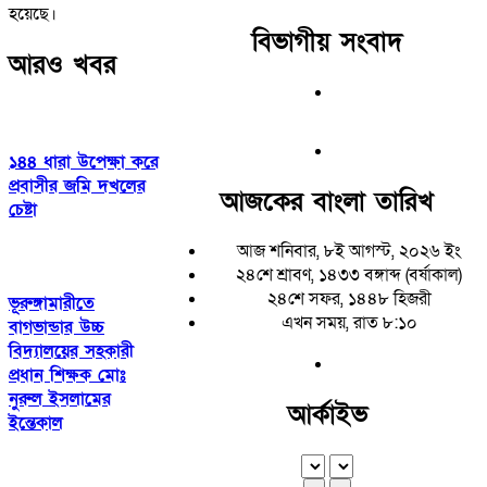
হয়েছে।
বিভাগীয় সংবাদ
আরও খবর
১৪৪ ধারা উপেক্ষা করে
প্রবাসীর জমি দখলের
আজকের বাংলা তারিখ
চেষ্টা
আজ শনিবার, ৮ই আগস্ট, ২০২৬ ইং
২৪শে শ্রাবণ, ১৪৩৩ বঙ্গাব্দ (বর্ষাকাল)
২৪শে সফর, ১৪৪৮ হিজরী
ভূরুঙ্গামারীতে
এখন সময়, রাত ৮:১০
বাগভান্ডার উচ্চ
বিদ্যালয়ের সহকারী
প্রধান শিক্ষক মোঃ
নুরুল ইসলামের
আর্কাইভ
ইন্তেকাল