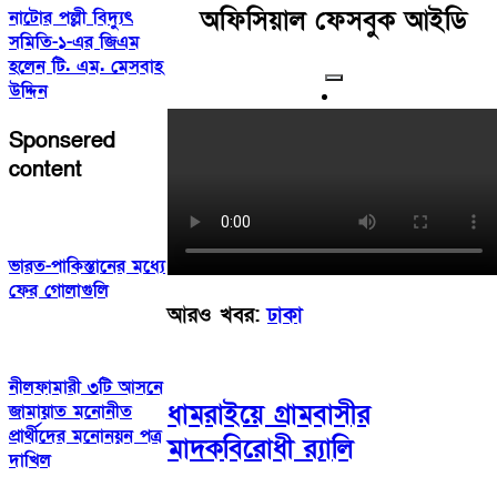
অফিসিয়াল ফেসবুক আইডি
নাটোর পল্লী বিদ্যুৎ
সমিতি-১-এর জিএম
হলেন টি. এম. মেসবাহ
উদ্দিন
Sponsered
content
ভারত-পাকিস্তানের মধ্যে
ফের গোলাগুলি
আরও খবর:
ঢাকা
নীলফামারী ৩টি আসনে
ধামরাইয়ে গ্রামবাসীর
জামায়াত মনোনীত
প্রার্থীদের মনোনয়ন পত্র
মাদকবিরোধী র‍্যালি
দাখিল