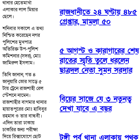
থানার হেতেমাখাঁ
এলাকার লাল মিয়ার
রাজধানীতে ২৪ ঘণ্টায় ৪৮৫
ছেলে।
গ্রেপ্তার, মামলা ৫০
শনিবার সকালে এ তথ্য
নিশ্চিত করেছেন নগর
পুলিশের মুখপাত্র
অতিরিক্ত উপ-পুলিশ
৫ আগস্ট ও কারাগারের শেষ
কমিশনার (সদর), মোঃ
রাতের স্মৃতি তুলে ধরলেন
জামিরুল ইসলাম।
ছাত্রদল নেতা সুমন সরদার
তিনি জানান, গত ৪
জানুয়ারি ভোর সাড়ে ৫
টায় ট্রেনে রাজশাহী রেল
স্টেশনে নামেন।
বিয়ের সাজে যে ৩ নতুনত্ব
রাজশাহীর বাগমার থানার
দেখা যাবে এ বছর
হায়াতপুরের মোঃ হাবিবুর
রহমান ও তার বান্ধবী।
এদিন তারা ঢাকায়
চাকরির জন্য পরীক্ষা
টঙ্গী পূর্ব থানা এলাকায় পৃথক
দিয়ে রিক্সাযোগে ছোট