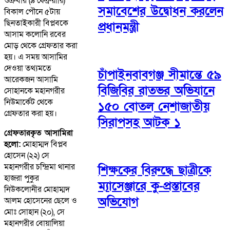
শুক্রবার (৯ ফেব্রুয়ারি)
সমাবেশের উদ্বোধন করলেন
বিকাল পৌনে ৫টায়
ছিনতাইকারী বিপ্লবকে
প্রধানমন্ত্রী
আসাম কলোনি রবের
মোড় থেকে গ্রেফতার করা
হয়। এ সময় আসামির
দেওয়া তথ্যমতে
চাঁপাইনবাবগঞ্জ সীমান্তে ৫৯
আরেকজন আসামি
বিজিবির রাতভর অভিযানে
সোহানকে মহানগরীর
নিউমার্কেট থেকে
১৫০ বোতল নেশাজাতীয়
গ্রেফতার করা হয়।
সিরাপসহ আটক ১
গ্রেফতারকৃত আসামিরা
হলো:
মোহাম্মদ বিপ্লব
হোসেন (২২) সে
মহানগরীর চন্দ্রিমা থানার
শিক্ষকের বিরুদ্ধে ছাত্রীকে
হাজরা পুকুর
ম্যাসেঞ্জারে কু-প্রস্তাবের
নিউকলোনীর মোহাম্মদ
অভিযোগ
আলম হোসেনের ছেলে ও
মোঃ সোহান (২০), সে
মহানগরীর বোয়ালিয়া