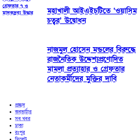
গ্রেফতার ৭ ও
মহাখালী আইএইচটিতে ‘ওয়াসিম
মাদকদ্রব্য উদ্ধার
চত্বর’ উদ্বোধন
নাজমুল হোসেন মন্ডলের বিরুদ্ধে
রাজনৈতিক উদ্দেশ্যপ্রণোদিত
মামলা প্রত্যাহার ও গ্রেফতার
নেতাকর্মীদের মুক্তির দাবি
প্রচ্ছদ
কনভার্টার
সব খবর
ঢাকা
রংপুর
সিলেট