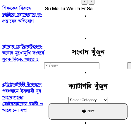
‹
›
শিক্ষকের বিরুদ্ধে
Su
Mo
Tu
We
Th
Fr
Sa
ছাত্রীকে ম্যাসেঞ্জারে কু-
প্রস্তাবের অভিযোগ
মান্দায় মোটরসাইকেল-
সংবাদ খুঁজুন
অটোর মুখোমুখি সংঘর্ষে
যুবক নিহত, আহত ১
Search
For:
প্রতিষ্ঠাবার্ষিকী উপলক্ষে
ক্যাটাগরি খুঁজুন
পরশুরামে ইসলামী যুব
আন্দোলনের
ক্যাটাগরি
মোটরসাইকেল র‌্যালি ও
খুঁজুন
আলোচনা সভা