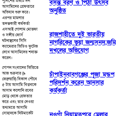
পুলিশের একটি দল
বসন্ত বরণ ও পিঠা উৎসব
আসামিদের গ্রেফতারে
অনুষ্ঠিত
অভিযান শুরু করে।
এরপর মামলার
তদন্তকারী কর্মকর্তা
এসআই গোলাম মোস্তফা
রাজশাহীতে দুই ভারতীয়
ও সঙ্গীয় ফোর্স
ঘটনাস্থলের সিসি
নাগরিকের ভুয়া জন্মসনদ,জমি
ক্যামেরার ভিডিও ফুটেজ
দখলের অভিযোগ
দেখে আসামিদের শনাক্ত
করেন।
গোপন সংবাদের ভিত্তিতে
আজ শুক্রবার (৯
চাঁপাইনবাবগঞ্জের পূজা মন্ডপ
ফেব্রুয়ারি) বিকাল পৌনে
পরিদর্শন করেন আনসার
৫ টায় আসামি বিপ্লবকে
কর্মকর্তা
আসাম কলোনি রবের
মোড় থেকে গ্রেফতার
করে এবং তার দেওয়া
তথ্যমতে আসামি
সোহানকে নিউমার্কেট
নওগাঁ নিয়ামতপুরে মেলার