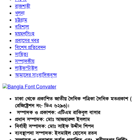
রাজশাহী
খুলনা
চট্টগ্রাম
বরিশাল
ময়মনসিংহ
প্রবাসের খবর
বিশেষ প্রতিবেদন
সাহিত্য
সম্পাদকীয়
লাইফস্টাইল
আমাদের সাংবাদিকবৃন্দ
ঢাকা থেকে প্রকাশিত জাতীয় দৈনিক পত্রিকা দৈনিক মতপ্রকাশ (
রেজিষ্ট্রেশন নং- ডিএ ৬২৯৩)।
সম্পাদক ও প্রকাশক: এটিএম রাকিবুল বাসার
প্রধান সম্পাদক: মোঃ আজহারুল ইসলাম
নির্বাহী সম্পাদক: মোঃ সাইফ উদ্দীন শিপন
ব্যবস্থাপনা সম্পাদক: ইসমাইল হোসেন রতন