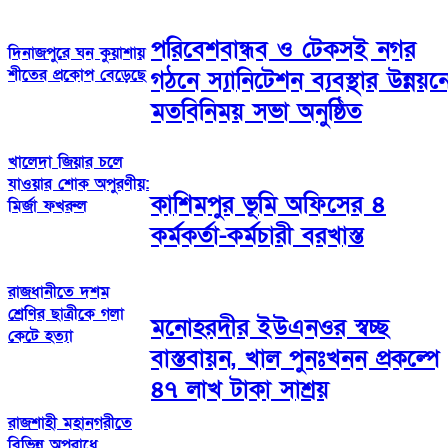
পরিবেশবান্ধব ও টেকসই নগর
দিনাজপুরে ঘন কুয়াশায়
শীতের প্রকোপ বেড়েছে
গঠনে স্যানিটেশন ব্যবস্থার উন্নয়ন
মতবিনিময় সভা অনুষ্ঠিত
খালেদা জিয়ার চলে
যাওয়ার শোক অপুরণীয়:
কাশিমপুর ভূমি অফিসের ৪
মির্জা ফখরুল
কর্মকর্তা-কর্মচারী বরখাস্ত
রাজধানীতে দশম
শ্রেণির ছাত্রীকে গলা
মনোহরদীর ইউএনওর স্বচ্ছ
কেটে হত্যা
বাস্তবায়ন, খাল পুনঃখনন প্রকল্পে
৪৭ লাখ টাকা সাশ্রয়
রাজশাহী মহানগরীতে
বিভিন্ন অপরাধে