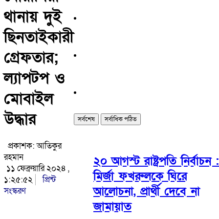
থানায় দুই
ছিনতাইকারী
গ্রেফতার;
ল্যাপটপ ও
মোবাইল
উদ্ধার
সর্বশেষ
সর্বাধিক পঠিত
প্রকাশক: আতিকুর
রহমান
২০ আগস্ট রাষ্ট্রপতি নির্বাচন :
১১ ফেব্রুয়ারি ২০২৪ ,
মির্জা ফখরুলকে ঘিরে
১:২৫:৫২
প্রিন্ট
আলোচনা, প্রার্থী দেবে না
সংস্করণ
জামায়াত