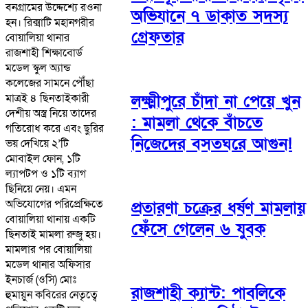
বনগ্রামের উদ্দেশ্যে রওনা
অভিযানে ৭ ডাকাত সদস্য
হন। রিক্সাটি মহানগরীর
গ্রেফতার
বোয়ালিয়া থানার
রাজশাহী শিক্ষাবোর্ড
মডেল স্কুল অ্যান্ড
কলেজের সামনে পৌঁছা
মাত্রই ৪ ছিনতাইকারী
লক্ষ্মীপুরে চাঁদা না পেয়ে খুন
দেশীয় অস্ত্র নিয়ে তাদের
: মামলা থেকে বাঁচতে
গতিরোধ করে এবং ছুরির
নিজেদের বসতঘরে আগুন!
ভয় দেখিয়ে ২’টি
মোবাইল ফোন, ১টি
ল্যাপটপ ও ১টি ব্যাগ
ছিনিয়ে নেয়। এমন
অভিযোগের পরিপ্রেক্ষিতে
প্রতারণা চক্রের ধর্ষণ মামলায়
বোয়ালিয়া থানায় একটি
ফেঁসে গেলেন ৬ যুবক
ছিনতাই মামলা রুজু হয়।
মামলার পর বোয়ালিয়া
মডেল থানার অফিসার
ইনচার্জ (ওসি) মোঃ
রাজশাহী ক্যান্ট: পাবলিকে
হুমায়ুন কবিরের নেতৃত্বে