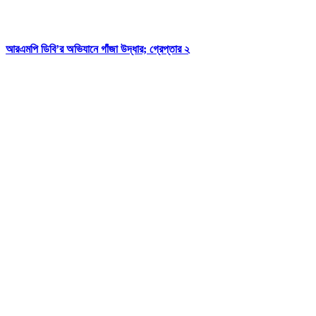
আরএমপি ডিবি’র অভিযানে গাঁজা উদ্ধার; গ্রেপ্তার ২