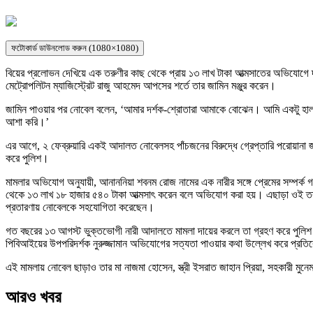
ফটোকার্ড ডাউনলোড করুন (1080×1080)
বিয়ের প্রলোভন দেখিয়ে এক তরুণীর কাছ থেকে প্রায় ১৩ লাখ টাকা আত্মসাতের অভিযোগে 
মেট্রোপলিটন ম্যাজিস্ট্রেট রাজু আহমেদ আপসের শর্তে তার জামিন মঞ্জুর করেন।
জামিন পাওয়ার পর নোবেল বলেন, ‘আমার দর্শক-শ্রোতারা আমাকে বোঝেন। আমি একটু হা
আশা করি।’
এর আগে, ২ ফেব্রুয়ারি একই আদালত নোবেলসহ পাঁচজনের বিরুদ্ধে গ্রেপ্তারি পরোয়ানা জার
করে পুলিশ।
মামলার অভিযোগ অনুযায়ী, আনাননিয়া শবনম রোজ নামের এক নারীর সঙ্গে প্রেমের সম্পর
থেকে ১৩ লাখ ১৮ হাজার ৫৪০ টাকা আত্মসাৎ করেন বলে অভিযোগ করা হয়। এছাড়া ওই তর
প্রতারণায় নোবেলকে সহযোগিতা করেছেন।
গত বছরের ১৩ আগস্ট ভুক্তভোগী নারী আদালতে মামলা দায়ের করলে তা গ্রহণ করে পুলিশ ব
পিবিআইয়ের উপপরিদর্শক নুরুজ্জামান অভিযোগের সত্যতা পাওয়ার কথা উল্লেখ করে প্রত
এই মামলায় নোবেল ছাড়াও তার মা নাজমা হোসেন, স্ত্রী ইসরাত জাহান প্রিয়া, সহকারী ম
আরও খবর