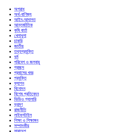
অপরাধ
অর্থ-বাণিজ্য
আইন-আদালত
আন্তর্জাতিক
কৃষি বার্তা
খেলাধুলা
চাকরি
জাতীয়
তথ্যপ্রযুক্তি
ধর্ম
পরিবেশ ও জলবায়ু
প্রচ্ছদ
প্রবাসের খবর
প্রযুক্তি
ফ্যাশন
বিনোদন
বিশেষ প্রতিবেদন
ভিডিও গ্যালারি
ভ্রমণ
রাজনীতি
লাইফস্টাইল
শিক্ষা ও শিক্ষাঙ্গন
সম্পাদকীয়
সারাদেশ