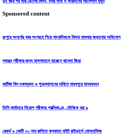
দুই বছর পর বাবা-ছেলের মিলন, ওমর সানী ও ফারদিনের আবেগঘন মুহূর্ত
Sponsered content
রংপুরে সংঘর্ষের খবর সংগ্রহে গিয়ে সাংবাদিককে মিথ্যা মামলায় জড়ানোর অভিযোগ
স্বাস্থ্য পরীক্ষার জন্য হাসপাতালে যাচ্ছেন খালেদা জিয়া
কাটিঙ্গা বিল দখলমুক্ত ও পুনঃস্থাপনের দাবিতে মাধবপুরে মানববন্ধন
ডিসি কার্যালয়ে নিয়োগ পরীক্ষায় প্রক্সিকাণ্ড, মৌখিকে ধরা ৯
রেকর্ড ৯ কোটি ২০ লাখ রুপিতে কলকাতা নাইট রাইডার্সে মোস্তাফিজ