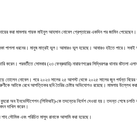
দায়ের করা মামলায় গায়ক মাইনুল আহসান নোবেল গ্রেপ্তারের একদিন পর জামিন পেয়েছেন।
লকা পাগলা ধরনের। মানুষ মাত্রই ভুল। আমারও ভুল হয়েছে। আবারও হইতে পারে। সবাই আ
ি করেন। পরবর্তীতে সোমবার (২৩ ফেব্রুয়ারি) নারায়ণগঞ্জের সিদ্ধিরগঞ্জ থানার বটতলা এলা
্ক গড়ে তোলেন নোবেল। পরে ২০২৩ সালের ২৫ আগস্ট থেকে ২০২৫ সালের জুন পর্যন্ত বিয়ের 
ুণীকে আটকে রেখে আপত্তিকর ছবি তৈরির চেষ্টার অভিযোগও রয়েছে। মামলায় উল্লেখ করা
্যুরো অব ইনভেস্টিগেশন (পিবিআই)-কে তদন্তের নির্দেশ দেওয়া হয়। তদন্ত শেষে চলতি বছ
িবেদন দাখিল করেন।
ুনেম শাহ সৌমিক এবং পরিচিত মাসুদ রানাকে আসামি করা হয়েছে।