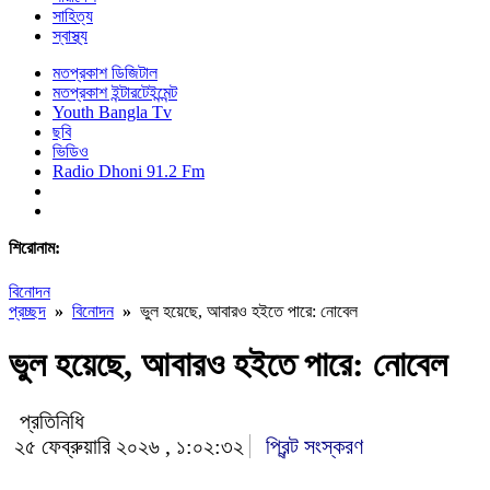
সাহিত্য
স্বাস্থ্য
মতপ্রকাশ ডিজিটাল
মতপ্রকাশ ইন্টারটেইন্মেন্ট
Youth Bangla Tv
ছবি
ভিডিও
Radio Dhoni 91.2 Fm
শিরোনাম:
বিনোদন
প্রচ্ছদ
»
বিনোদন
»
ভুল হয়েছে, আবারও হইতে পারে: নোবেল
ভুল হয়েছে, আবারও হইতে পারে: নোবেল
প্রতিনিধি
২৫ ফেব্রুয়ারি ২০২৬ , ১:০২:৩২
প্রিন্ট সংস্করণ