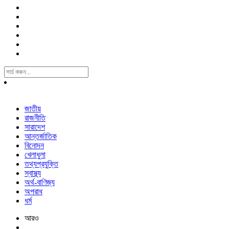
Search
For:
জাতীয়
রাজনীতি
সারাদেশ
আন্তর্জাতিক
বিনোদন
খেলাধুলা
তথ্যপ্রযুক্তি
স্বাস্থ্য
অর্থ-বাণিজ্য
অপরাধ
ধর্ম
আরও