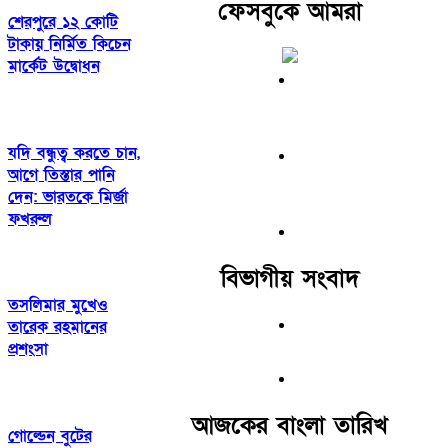
ফেসবুকে আমরা
শেরপুরে ১২ কোটি
টাকায় নির্মিত কিচেন
মার্কেট উদ্বোধন
যদি বন্ধুত্ব করতে চান,
আগে তিস্তার পানি
দেন: ভারতকে মির্জা
ফখরুল
বিভাগীয় সংবাদ
তসলিমার মুখেও
তারেক রহমানের
প্রশংসা
আজকের বাংলা তারিখ
গোল্ডেন বুটের