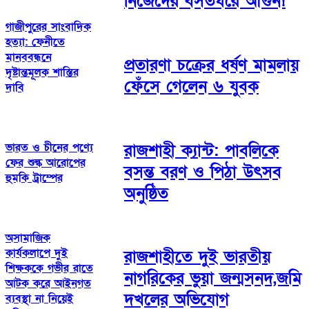
নিজেদের বসতঘরে আগুন!
গাজীপুরের সাংবাদিক
হত্যা: ফেনীতে
মানববন্ধনে
প্রতারণা চক্রের ধর্ষণ মামলায়
দৃষ্টান্তমূলক শাস্তির
ফেঁসে গেলেন ৬ যুবক
দাবি
রাজশাহী ক্যান্ট: পাবলিকে
ভারত ও চীনের পণ্যে
ফের শুল্ক আরোপের
বসন্ত বরণ ও পিঠা উৎসব
হুমকি ট্রাম্পের
অনুষ্ঠিত
অসামাজিক
কার্যকলাপে দুই
রাজশাহীতে দুই ভারতীয়
শিক্ষককে গভীর রাতে
নাগরিকের ভুয়া জন্মসনদ,জমি
আটক করে আইনগত
দখলের অভিযোগ
ব্যবস্থা না নিয়েই