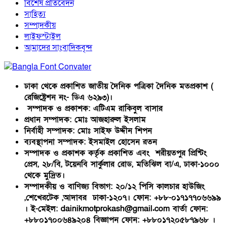
বিশেষ প্রতিবেদন
সাহিত্য
সম্পাদকীয়
লাইফস্টাইল
আমাদের সাংবাদিকবৃন্দ
ঢাকা থেকে প্রকাশিত জাতীয় দৈনিক পত্রিকা দৈনিক মতপ্রকাশ (
রেজিষ্ট্রেশন নং- ডিএ ৬২৯৩)।
সম্পাদক ও প্রকাশক: এটিএম রাকিবুল বাসার
প্রধান সম্পাদক: মোঃ আজহারুল ইসলাম
নির্বাহী সম্পাদক: মোঃ সাইফ উদ্দীন শিপন
ব্যবস্থাপনা সম্পাদক: ইসমাইল হোসেন রতন
সম্পাদক ও প্রকাশক কর্তৃক প্রকাশিত এবং শরীয়তপুর প্রিন্টিং
প্রেস, ২৮/বি, টয়েনবি সার্কুলার রোড, মতিঝিল বা/এ, ঢাকা-১০০০
থেকে মুদ্রিত।
সম্পাদকীয় ও বাণিজ্য বিভাগ: ২০/১২ পিসি কালচার হাউজিং
,শেখেরটেক ,আদাবর ঢাকা-১২০৭। ফোন: +৮৮-০১৭১৭৭০৬৬৯৯
। ই-মেইল: dainikmotprokash@gmail.com বার্তা ফোন:
+৮৮০১৭০০৬৪৯২০৪ বিজ্ঞাপন ফোন: +৮৮০১৭২০৫৮৭৯৬৮ ।