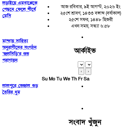
লড়াইয়ে এমবাপ্পেকে
আজ রবিবার, ৯ই আগস্ট, ২০২৬ ইং
পেছনে ফেলে শীর্ষে
২৫শে শ্রাবণ, ১৪৩৩ বঙ্গাব্দ (বর্ষাকাল)
মেসি
২৫শে সফর, ১৪৪৮ হিজরী
এখন সময়, সন্ধ্যা ৬:৫৮
মান্দায় সাহিত্য
অনুরাগীদের সংগঠন
আর্কাইভ
‘জলসিড়ি’র শুভ
পরাগায়ন
‹
›
Su
Mo
Tu
We
Th
Fr
Sa
লালপুরে ভেজাল গুড়
তৈরির ধুম
সংবাদ খুঁজুন