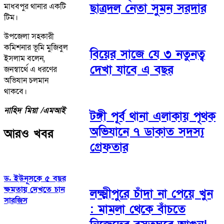
ছাত্রদল নেতা সুমন সরদার
মাধবপুর থানার একটি
টিম।
উপজেলা সহকারী
কমিশনার ভূমি মুজিবুল
বিয়ের সাজে যে ৩ নতুনত্ব
ইসলাম বলেন,
দেখা যাবে এ বছর
জনস্বার্থে এ ধরণের
অভিযান চলমান
থাকবে।
নাহিদ মিয়া /এমআই
টঙ্গী পূর্ব থানা এলাকায় পৃথক
অভিযানে ৭ ডাকাত সদস্য
আরও খবর
গ্রেফতার
ড. ইউনূসকে ৫ বছর
ক্ষমতায় দেখতে চান
লক্ষ্মীপুরে চাঁদা না পেয়ে খুন
সারজিস
: মামলা থেকে বাঁচতে