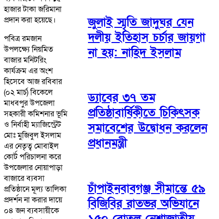
হাজার টাকা জরিমানা
জুলাই স্মৃতি জাদুঘর যেন
প্রদান করা হয়েছে।
দলীয় ইতিহাস চর্চার জায়গা
পবিত্র রমজান
উপলক্ষ্যে নিয়মিত
না হয়: নাহিদ ইসলাম
বাজার মনিটরিং
কার্যক্রম এর অংশ
হিসেবে আজ রবিবার
(০২ মার্চ) বিকেলে
ড্যাবের ৩৭ তম
মাধবপুর উপজেলা
প্রতিষ্ঠাবার্ষিকীতে চিকিৎসক
সহকারী কমিশনার ভূমি
ও নির্বাহী ম্যাজিস্ট্রেট
সমাবেশের উদ্বোধন করলেন
মোঃ মুজিবুল ইসলাম
প্রধানমন্ত্রী
এর নেতৃত্ব মোবাইল
কোর্ট পরিচালনা করে
উপজেলার নোয়াপাড়া
বাজারে ব্যবসা
চাঁপাইনবাবগঞ্জ সীমান্তে ৫৯
প্রতিষ্ঠানে মূল্য তালিকা
প্রদর্শন না করার দায়ে
বিজিবির রাতভর অভিযানে
০৪ জন ব্যবসায়ীকে
১৫০ বোতল নেশাজাতীয়