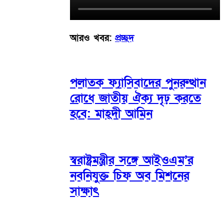
আরও খবর:
প্রচ্ছদ
পলাতক ফ্যাসিবাদের পুনরুত্থান
রোধে জাতীয় ঐক্য দৃঢ় করতে
হবে: মাহ্দী আমিন
স্বরাষ্ট্রমন্ত্রীর সঙ্গে আইওএম’র
নবনিযুক্ত চিফ অব মিশনের
সাক্ষাৎ