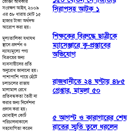
ভোক্তা অধিকার
সিরাপসহ আটক ১
সংরক্ষণ আইন, ২০০৯
এর ৩৮ ধারায় মোট ১৫
হাজার টাকা অর্থদন্ড
আরোপ করা হয়।
শিক্ষকের বিরুদ্ধে ছাত্রীকে
মূল্যতালিকা যথাযথ
ম্যাসেঞ্জারে কু-প্রস্তাবের
স্থানে প্রদর্শন ও
ন্যায্যমূল্যে পণ্য
অভিযোগ
বিক্রয়ের জন্য
ব্যবসায়ীদের প্রতি
অনুরোধ জানানো হয়।
পাশাপাশি পায়ে হেঁটে
রাজধানীতে ২৪ ঘণ্টায় ৪৮৫
চলাচলের রাস্তায়
গ্রেপ্তার, মামলা ৫০
মালামাল রেখে
প্রতিবন্ধকতা তৈরী না
করার জন্য নির্দেশনা
প্রদান করা হয়।
মোবাইল কোর্ট
৫ আগস্ট ও কারাগারের শেষ
পরিচালনাকালে
রাতের স্মৃতি তুলে ধরলেন
সহযোগিতা করেন