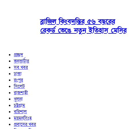
ব্রাজিল কিংবদন্তির ৫৬ বছরের
রেকর্ড ভেঙে নতুন ইতিহাস মেসির
প্রচ্ছদ
কনভার্টার
সব খবর
ঢাকা
রংপুর
সিলেট
রাজশাহী
খুলনা
চট্টগ্রাম
বরিশাল
ময়মনসিংহ
প্রবাসের খবর