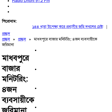
Radio Dhoni 91.2 Fm
শিরোনাম:
১৪৪ ধারা উপেক্ষা করে প্রবাসীর জমি দখলের চেষ্টা
|
২০ আ
প্রচ্ছদ
প্রচ্ছদ
»
প্রচ্ছদ
»
মাধবপুরে বাজার মনিটরিং: ৪জন ব্যবসায়ীকে
জরিমানা
মাধবপুরে
বাজার
মনিটরিং:
৪জন
ব্যবসায়ীকে
জরিমানা