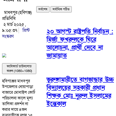
সর্বশেষ
সর্বাধিক পঠিত
মাধবপুর (হবিগঞ্জ)
প্রতিনিধি
২ মার্চ ২০২৫ ,
৯:০৫:৩৭
প্রিন্ট
২০ আগস্ট রাষ্ট্রপতি নির্বাচন :
সংস্করণ
মির্জা ফখরুলকে ঘিরে
আলোচনা, প্রার্থী দেবে না
জামায়াত
ফটোকার্ড ডাউনলোড
করুন (1080×1080)
ভূরুঙ্গামারীতে বাগভান্ডার উচ্চ
হবিগঞ্জের মাধবপুর
বিদ্যালয়ের সহকারী প্রধান
উপজেলার নোয়াপাড়া
বাজারে মোবাইল কোর্ট
শিক্ষক মোঃ নুরুল ইসলামের
পরিচালনা কালে মূল্য
ইন্তেকাল
তালিকা প্রদর্শন না
করার দায়ে ৪জন
ব্যবসায়ীকে নগদ ১৫