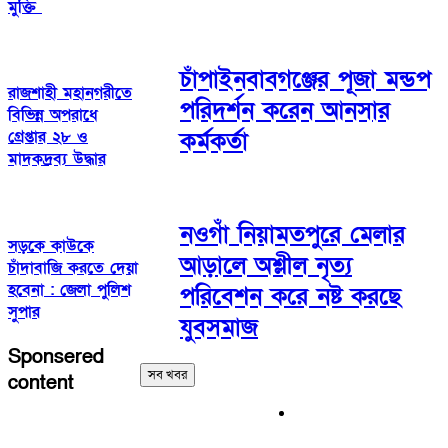
মুক্তি
চাঁপাইনবাবগঞ্জের পূজা মন্ডপ
রাজশাহী মহানগরীতে
পরিদর্শন করেন আনসার
বিভিন্ন অপরাধে
গ্রেপ্তার ২৮ ও
কর্মকর্তা
মাদকদ্রব্য উদ্ধার
নওগাঁ নিয়ামতপুরে মেলার
সড়কে কাউকে
আড়ালে অশ্লীল নৃত্য
চাঁদাবাজি করতে দেয়া
হবেনা : জেলা পুলিশ
পরিবেশন করে নষ্ট করছে
সুপার
যুবসমাজ
Sponsered
সব খবর
content