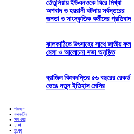
তেঁতুলিয়ায় ইউএনওকে ঘিরে মিথ্যা
অপবাদ ও হয়রানী ঘটনায় সর্বস্তরের
জনতা ও সাংস্কৃতিক কর্মীদের প্রতিবাদ
ঝালকাঠিতে উৎসাহের সাথে জাতীয় ফল
মেলা ও আলোচনা সভা অনুষ্ঠিত
ব্রাজিল কিংবদন্তির ৫৬ বছরের রেকর্ড
ভেঙে নতুন ইতিহাস মেসির
প্রচ্ছদ
কনভার্টার
সব খবর
ঢাকা
রংপুর