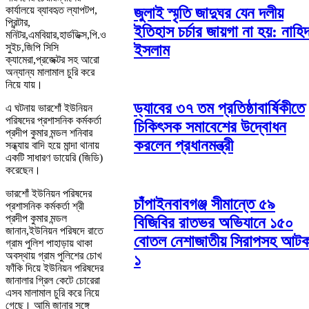
জুলাই স্মৃতি জাদুঘর যেন দলীয়
কার্যালয়ে ব্যাবহৃত ল্যাপটপ,
প্রিন্টার,
ইতিহাস চর্চার জায়গা না হয়: নাহি
মনিটর,এমবিয়ার,হার্ডডিক্স,পি.ও
ইসলাম
সুইচ,জিপি সিসি
ক্যামেরা,প্রজেক্টর সহ আরো
অন্যান্য মালামাল চুরি করে
নিয়ে যায়।
ড্যাবের ৩৭ তম প্রতিষ্ঠাবার্ষিকীতে
এ ঘটনায় ভারশোঁ ইউনিয়ন
পরিষদের প্রশাসনিক কর্মকর্তা
চিকিৎসক সমাবেশের উদ্বোধন
প্রদীপ কুমার মন্ডল শনিবার
করলেন প্রধানমন্ত্রী
সন্ধ্যায় বাদি হয়ে মান্দা থানায়
একটি সাধারণ ডায়েরি (জিডি)
করেছেন।
ভারশোঁ ইউনিয়ন পরিষদের
চাঁপাইনবাবগঞ্জ সীমান্তে ৫৯
প্রশাসনিক কর্মকর্তা শ্রী
প্রদীপ কুমার মন্ডল
বিজিবির রাতভর অভিযানে ১৫০
জানান,ইউনিয়ন পরিষদে রাতে
বোতল নেশাজাতীয় সিরাপসহ আট
গ্রাম পুলিশ পাহাড়ায় থাকা
অবস্থায় গ্রাম পুলিশের চোখ
১
ফাঁকি দিয়ে ইউনিয়ন পরিষদের
জানালার গ্রিল কেটে চোরেরা
এসব মালামাল চুরি করে নিয়ে
গেছে। আমি জানার সঙ্গে