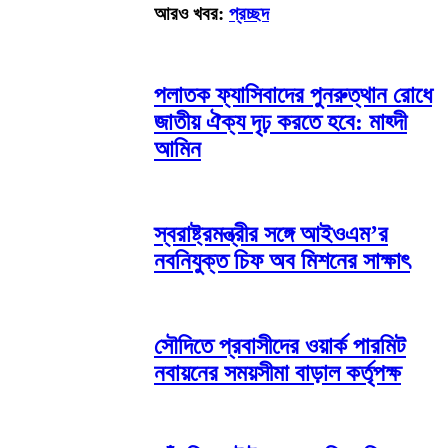
আরও খবর:
প্রচ্ছদ
পলাতক ফ্যাসিবাদের পুনরুত্থান রোধে
জাতীয় ঐক্য দৃঢ় করতে হবে: মাহ্দী
আমিন
স্বরাষ্ট্রমন্ত্রীর সঙ্গে আইওএম’র
নবনিযুক্ত চিফ অব মিশনের সাক্ষাৎ
সৌদিতে প্রবাসীদের ওয়ার্ক পারমিট
নবায়নের সময়সীমা বাড়াল কর্তৃপক্ষ