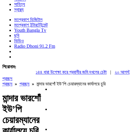
সাহিত্য
স্বাস্থ্য
মতপ্রকাশ ডিজিটাল
মতপ্রকাশ ইন্টারটেইন্মেন্ট
Youth Bangla Tv
ছবি
ভিডিও
Radio Dhoni 91.2 Fm
শিরোনাম:
১৪৪ ধারা উপেক্ষা করে প্রবাসীর জমি দখলের চেষ্টা
|
২০ আগস্ট রাষ্ট্
প্রচ্ছদ
প্রচ্ছদ
»
প্রচ্ছদ
»
মান্দার ভারশোঁ ইউ’পি চেয়ারম্যানের কার্যালয়ে চুরি
মান্দার ভারশোঁ
ইউ’পি
চেয়ারম্যানের
কার্যালয়ে চুরি