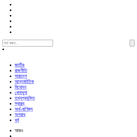
Search
For:
জাতীয়
রাজনীতি
সারাদেশ
আন্তর্জাতিক
বিনোদন
খেলাধুলা
তথ্যপ্রযুক্তি
স্বাস্থ্য
অর্থ-বাণিজ্য
অপরাধ
ধর্ম
আরও