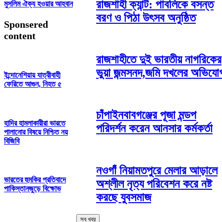
রাজশাহী ক্যান্ট: পাবলিকে বসন্ত
মুসলিম ঐক্য হওয়ার আহবান
বরণ ও পিঠা উৎসব অনুষ্ঠিত
Sponsered
content
রাজশাহীতে দুই ভারতীয় নাগরিকের
ভুয়া জন্মসনদ,জমি দখলের অভিযো
ইন্দোনেশিয়ায় যাত্রীবাহী
ফেরিতে আগুন, নিহত ৫
চাঁপাইনবাবগঞ্জের পূজা মন্ডপ
হাদির হামলাকারীরা ভারতে
পরিদর্শন করেন আনসার কর্মকর্তা
পালানোর বিষয়ে নিশ্চিত নয়
বিজিবি
নওগাঁ নিয়ামতপুরে মেলার আড়ালে
ভারতের হুমকির প্রতিবাদে
অশ্লীল নৃত্য পরিবেশন করে নষ্ট
পাকিস্তানজুড়ে বিক্ষোভ
করছে যুবসমাজ
সব খবর