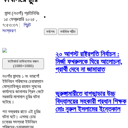
মান্দা (নওগাঁ) প্রতিনিধিঃ
১৫ ফেব্রুয়ারি ২০২৫ ,
৭:৫৩:৩৭
প্রিন্ট
সংস্করণ
সর্বশেষ
সর্বাধিক পঠিত
২০ আগস্ট রাষ্ট্রপতি নির্বাচন :
মির্জা ফখরুলকে ঘিরে আলোচনা,
ফটোকার্ড ডাউনলোড করুন
(1080×1080)
প্রার্থী দেবে না জামায়াত
নওগাঁর মান্দায় ১ নং ভারশোঁ
ইউনিয়ন পরিষদের চেয়ারম্যান
মোস্তাফিজুর রহমান সুমনের
কার্যালয়ে জানালার গ্রিল কেটে
ভূরুঙ্গামারীতে বাগভান্ডার উচ্চ
সরকারি মালামাল চুরির ঘটনা
বিদ্যালয়ের সহকারী প্রধান শিক্ষক
ঘটেছে।
মোঃ নুরুল ইসলামের ইন্তেকাল
গত শুক্রবার রাতে এই চুরির
ঘটনা ঘটে। এসময় চোর
চক্রের সদস্যরা ইউনিয়ন
পরিষদের চেয়ারম্যানের