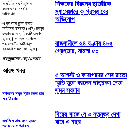
শিক্ষকের বিরুদ্ধে ছাত্রীকে
সঙ্গেই আমার ঊর্ধ্বতন
কর্মকর্তাকে বিষয়টি
ম্যাসেঞ্জারে কু-প্রস্তাবের
জানিয়েছি।
অভিযোগ
এ ব্যাপারে মান্দা থানার
অফিসার ইনচার্জ (ওসি) মনসুর
রহমান জানান, বিষয়টি অবগত
হয়েছি। তদন্ত সাপেক্ষে
রাজধানীতে ২৪ ঘণ্টায় ৪৮৫
প্রয়োজনীয় আইনানুগ
ব্যবস্থা গ্রহণ করা হবে।
গ্রেপ্তার, মামলা ৫০
মাহবুবুজ্জামান সেতু /এমআই
আরও খবর
৫ আগস্ট ও কারাগারের শেষ রাতে
স্মৃতি তুলে ধরলেন ছাত্রদল নেতা
সুমন সরদার
দর্শকদের নতুন স্বাদ দিতে চান
সায়ামি খের
বিয়ের সাজে যে ৩ নতুনত্ব দেখা
যাবে এ বছর
একদিনে সারাদেশে ২৮৮
জনের ডেঙ্গু শনাক্ত