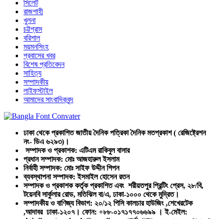
সিলেট
রাজশাহী
খুলনা
চট্টগ্রাম
বরিশাল
ময়মনসিংহ
প্রবাসের খবর
বিশেষ প্রতিবেদন
সাহিত্য
সম্পাদকীয়
লাইফস্টাইল
আমাদের সাংবাদিকবৃন্দ
ঢাকা থেকে প্রকাশিত জাতীয় দৈনিক পত্রিকা দৈনিক মতপ্রকাশ ( রেজিষ্ট্রেশন
নং- ডিএ ৬২৯৩)।
সম্পাদক ও প্রকাশক: এটিএম রাকিবুল বাসার
প্রধান সম্পাদক: মোঃ আজহারুল ইসলাম
নির্বাহী সম্পাদক: মোঃ সাইফ উদ্দীন শিপন
ব্যবস্থাপনা সম্পাদক: ইসমাইল হোসেন রতন
সম্পাদক ও প্রকাশক কর্তৃক প্রকাশিত এবং শরীয়তপুর প্রিন্টিং প্রেস, ২৮/বি,
টয়েনবি সার্কুলার রোড, মতিঝিল বা/এ, ঢাকা-১০০০ থেকে মুদ্রিত।
সম্পাদকীয় ও বাণিজ্য বিভাগ: ২০/১২ পিসি কালচার হাউজিং ,শেখেরটেক
,আদাবর ঢাকা-১২০৭। ফোন: +৮৮-০১৭১৭৭০৬৬৯৯ । ই-মেইল: