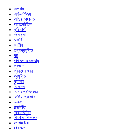
অপরাধ
অর্থ-বাণিজ্য
আইন-আদালত
আন্তর্জাতিক
কৃষি বার্তা
খেলাধুলা
চাকরি
জাতীয়
তথ্যপ্রযুক্তি
ধর্ম
পরিবেশ ও জলবায়ু
প্রচ্ছদ
প্রবাসের খবর
প্রযুক্তি
ফ্যাশন
বিনোদন
বিশেষ প্রতিবেদন
ভিডিও গ্যালারি
ভ্রমণ
রাজনীতি
লাইফস্টাইল
শিক্ষা ও শিক্ষাঙ্গন
সম্পাদকীয়
সারাদেশ