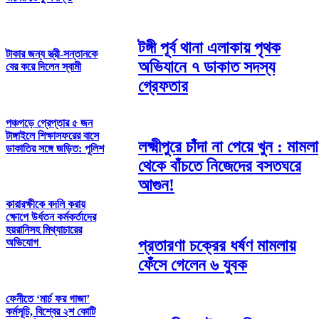
টঙ্গী পূর্ব থানা এলাকায় পৃথক
টাকার জন্য স্ত্রী-সন্তানকে
অভিযানে ৭ ডাকাত সদস্য
বের করে দিলেন স্বামী
গ্রেফতার
পঞ্চগড়ে গ্রেপ্তার ৫ জন
টাঙ্গাইলে শিক্ষাসফরের বাসে
লক্ষ্মীপুরে চাঁদা না পেয়ে খুন : মামলা
ডাকাতির সঙ্গে জড়িত: পুলিশ
থেকে বাঁচতে নিজেদের বসতঘরে
আগুন!
কারারক্ষীকে বদলি করায়
ক্ষোপে উর্ধতন কর্মকর্তাদের
হয়রানিসহ মিথ্যাচারের
প্রতারণা চক্রের ধর্ষণ মামলায়
অভিযোগ
ফেঁসে গেলেন ৬ যুবক
ফেনীতে ‘মার্চ ফর গাজা’
কর্মসূচি, বিশ্বের ২শ কোটি