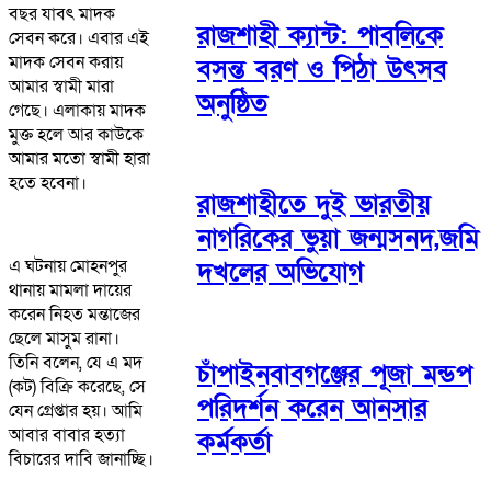
বছর যাবৎ মাদক
রাজশাহী ক্যান্ট: পাবলিকে
সেবন করে। এবার এই
মাদক সেবন করায়
বসন্ত বরণ ও পিঠা উৎসব
আমার স্বামী মারা
অনুষ্ঠিত
গেছে। এলাকায় মাদক
মুক্ত হলে আর কাউকে
আমার মতো স্বামী হারা
হতে হবেনা।
রাজশাহীতে দুই ভারতীয়
নাগরিকের ভুয়া জন্মসনদ,জমি
এ ঘটনায় মোহনপুর
দখলের অভিযোগ
থানায় মামলা দায়ের
করেন নিহত মন্তাজের
ছেলে মাসুম রানা।
তিনি বলেন, যে এ মদ
চাঁপাইনবাবগঞ্জের পূজা মন্ডপ
(কট) বিক্রি করেছে, সে
পরিদর্শন করেন আনসার
যেন গ্রেপ্তার হয়। আমি
আবার বাবার হত্যা
কর্মকর্তা
বিচারের দাবি জানাচ্ছি।