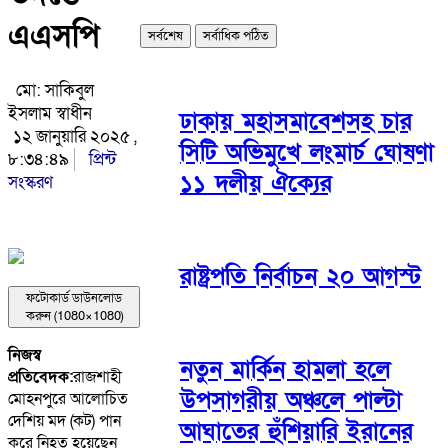
এএসপি
সর্বশেষ
সর্বাধিক পঠিত
মো: সাকিবুল
ইসলাম স্বাধীন
ঢাকায় মহাসমাবেশসহ চার
১২ জানুয়ারি ২০২৫ ,
সিটি অভিমুখে লংমার্চ ঘোষণা
৮:৩৪:৪৯
প্রিন্ট
১১ দলীয় ঐক্যের
সংস্করণ
রাষ্ট্রপতি নির্বাচন ২০ আগস্ট
ফটোকার্ড ডাউনলোড
করুন (1080×1080)
নিজস্ব
নতুন মার্কিন হামলা হলে
প্রতিবেদক:
রাজশাহী
উপসাগরীয় অঞ্চলে পাল্টা
মোহনপুরে আলোচিত
দেশিয় মদ (কট) পান
আঘাতের হুঁশিয়ারি ইরানের
করে নিহত হয়েছেন