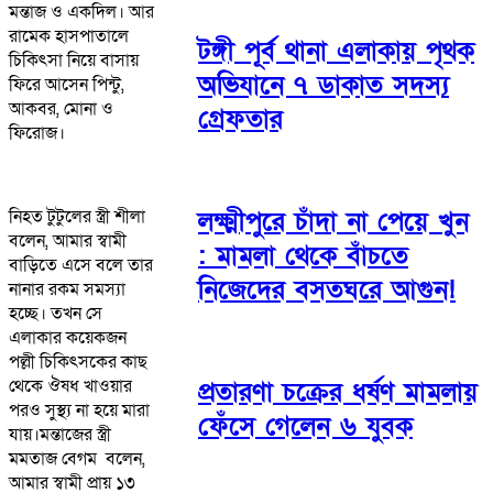
মন্তাজ ও একদিল। আর
রামেক হাসপাতালে
টঙ্গী পূর্ব থানা এলাকায় পৃথক
চিকিৎসা নিয়ে বাসায়
অভিযানে ৭ ডাকাত সদস্য
ফিরে আসেন পিন্টু,
আকবর, মোনা ও
গ্রেফতার
ফিরোজ।
নিহত টুটুলের স্ত্রী শীলা
লক্ষ্মীপুরে চাঁদা না পেয়ে খুন
বলেন, আমার স্বামী
: মামলা থেকে বাঁচতে
বাড়িতে এসে বলে তার
নিজেদের বসতঘরে আগুন!
নানার রকম সমস্যা
হচ্ছে। তখন সে
এলাকার কয়েকজন
পল্লী চিকিৎসকের কাছ
থেকে ঔষধ খাওয়ার
প্রতারণা চক্রের ধর্ষণ মামলায়
পরও সুস্থ্য না হয়ে মারা
ফেঁসে গেলেন ৬ যুবক
যায়।মন্তাজের স্ত্রী
মমতাজ বেগম বলেন,
আমার স্বামী প্রায় ১৩