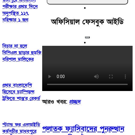
উলিপুরে এসএসসি
পরীক্ষার প্রথম দিনে
অনুপস্থিত ১১৭,
বহিষ্কার ১ জন
অফিসিয়াল ফেসবুক আইডি
বিচার না হলে
বিপিএল ছাড়ার হুমকি
বরিশাল মালিকের
প্রথম বাংলাদেশি
হিসেবে চ্যাম্পিয়ন্স
ট্রফিতে শান্ত’র রেকর্ড
আরও খবর:
প্রচ্ছদ
স্ট্যান্ড ফর এনআইডি
পলাতক ফ্যাসিবাদের পুনরুত্থান
কর্মসূচীর মাধবপুরে