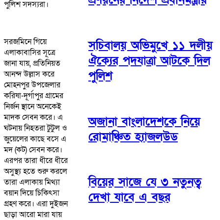
পুলিশ সদস্যরা।
সরজমিনে গিয়ে
সচিবালয় অভিমুখে ১১ দলীয়
এলাকাবাসির সূত্রে
ঐক্যের পদযাত্রা আটকে দিল
জানা যায়, প্রতিনিয়ত
পুলিশ
আনন্দ উল্লাস করে
মোহনপুর উপজেলার
করিষা-দূর্গাপুর গ্রামের
নির্জন স্থানে অনেকেই
মাদক সেবন করে। এ
অজানা বাংলাদেশকে নিয়ে
ঘটনায় নিহতরা টুটুল ও
রোমাঞ্চিত হ্যাজলউড
জুয়েলের কাছে বসে এ
মদ (কট) সেবন করে।
এরপর তারা ধীরে ধীরে
অসুস্থ্য হতে শুরু করলে
বিয়ের সাজে যে ৩ নতুনত্ব
তারা এলাকায় মিথ্যা
বয়ান দিয়ে চিকিৎসা
দেখা যাবে এ বছর
গ্রহণ করে। এরা দুইজন
ছাড়া আরো মারা যায়