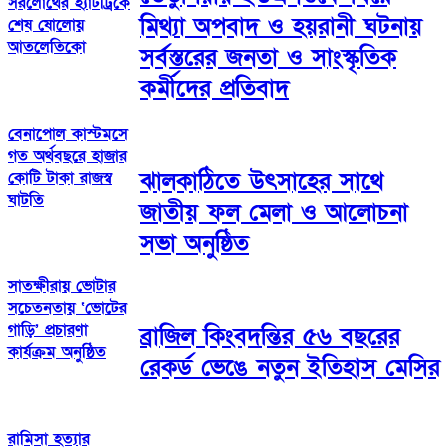
সরলোথের হ্যাটট্রিকে
মিথ্যা অপবাদ ও হয়রানী ঘটনায়
শেষ ষোলোয়
আতলেতিকো
সর্বস্তরের জনতা ও সাংস্কৃতিক
কর্মীদের প্রতিবাদ
বেনাপোল কাস্টমসে
গত অর্থবছরে হাজার
ঝালকাঠিতে উৎসাহের সাথে
কোটি টাকা রাজস্ব
ঘাটতি
জাতীয় ফল মেলা ও আলোচনা
সভা অনুষ্ঠিত
সাতক্ষীরায় ভোটার
সচেতনতায় ‘ভোটের
গাড়ি’ প্রচারণা
ব্রাজিল কিংবদন্তির ৫৬ বছরের
কার্যক্রম অনুষ্ঠিত
রেকর্ড ভেঙে নতুন ইতিহাস মেসির
রামিসা হত্যার