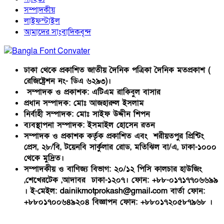
সম্পাদকীয়
লাইফস্টাইল
আমাদের সাংবাদিকবৃন্দ
ঢাকা থেকে প্রকাশিত জাতীয় দৈনিক পত্রিকা দৈনিক মতপ্রকাশ (
রেজিষ্ট্রেশন নং- ডিএ ৬২৯৩)।
সম্পাদক ও প্রকাশক: এটিএম রাকিবুল বাসার
প্রধান সম্পাদক: মোঃ আজহারুল ইসলাম
নির্বাহী সম্পাদক: মোঃ সাইফ উদ্দীন শিপন
ব্যবস্থাপনা সম্পাদক: ইসমাইল হোসেন রতন
সম্পাদক ও প্রকাশক কর্তৃক প্রকাশিত এবং শরীয়তপুর প্রিন্টিং
প্রেস, ২৮/বি, টয়েনবি সার্কুলার রোড, মতিঝিল বা/এ, ঢাকা-১০০০
থেকে মুদ্রিত।
সম্পাদকীয় ও বাণিজ্য বিভাগ: ২০/১২ পিসি কালচার হাউজিং
,শেখেরটেক ,আদাবর ঢাকা-১২০৭। ফোন: +৮৮-০১৭১৭৭০৬৬৯৯
। ই-মেইল: dainikmotprokash@gmail.com বার্তা ফোন:
+৮৮০১৭০০৬৪৯২০৪ বিজ্ঞাপন ফোন: +৮৮০১৭২০৫৮৭৯৬৮ ।