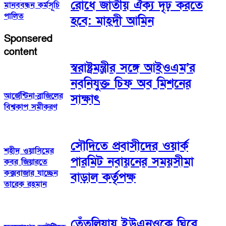
রোধে জাতীয় ঐক্য দৃঢ় করতে
মানববন্ধন কর্মসূচি
পালিত
হবে: মাহ্দী আমিন
Sponsered
content
স্বরাষ্ট্রমন্ত্রীর সঙ্গে আইওএম’র
নবনিযুক্ত চিফ অব মিশনের
আর্জেন্টিনা-ব্রাজিলের
সাক্ষাৎ
বিশ্বকাপ সমীকরণ
সৌদিতে প্রবাসীদের ওয়ার্ক
শহীদ ওয়াসিমের
পারমিট নবায়নের সময়সীমা
কবর জিয়ারতে
কক্সবাজার যাচ্ছেন
বাড়াল কর্তৃপক্ষ
তারেক রহমান
তেঁতুলিয়ায় ইউএনওকে ঘিরে