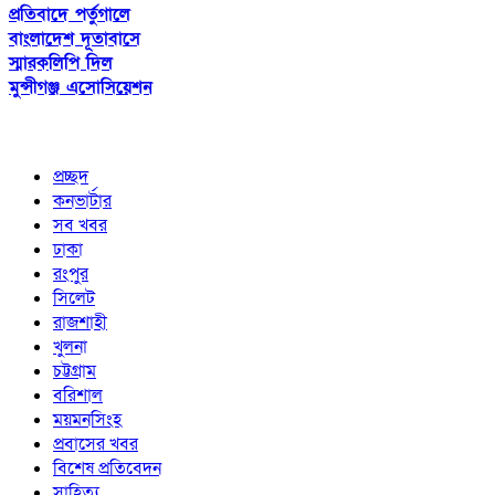
প্রতিবাদে পর্তুগালে
বাংলাদেশ দূতাবাসে
স্মারকলিপি দিল
মুন্সীগঞ্জ এসোসিয়েশন
প্রচ্ছদ
কনভার্টার
সব খবর
ঢাকা
রংপুর
সিলেট
রাজশাহী
খুলনা
চট্টগ্রাম
বরিশাল
ময়মনসিংহ
প্রবাসের খবর
বিশেষ প্রতিবেদন
সাহিত্য