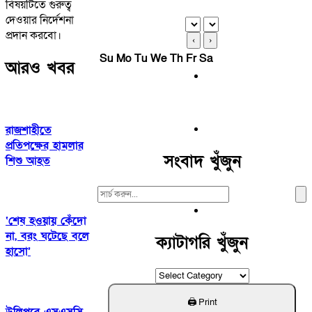
বিষয়টিতে গুরুত্ব
দেওয়ার নির্দেশনা
প্রদান করবো।
‹
›
Su
Mo
Tu
We
Th
Fr
Sa
আরও খবর
রাজশাহীতে
প্রতিপক্ষের হামলার
সংবাদ খুঁজুন
শিশু আহত
Search
For:
‘শেষ হওয়ায় কেঁদো
না, বরং ঘটেছে বলে
ক্যাটাগরি খুঁজুন
হাসো’
ক্যাটাগরি
খুঁজুন