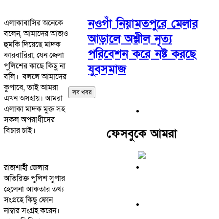
নওগাঁ নিয়ামতপুরে মেলার
এলাকাবাসির অনেকে
বলেন, আমাদের আজও
আড়ালে অশ্লীল নৃত্য
হুমকি দিয়েছে মাদক
পরিবেশন করে নষ্ট করছে
কারবারিরা, যেন জেলা
পুলিশের কাছে কিছু না
যুবসমাজ
বলি। বললে আমাদের
কুপাবে, তাই আমরা
সব খবর
এখন অসহায়। আমরা
এলাকা মাদক মুক্ত সহ
সকল অপরাধীদের
বিচার চাই।
ফেসবুকে আমরা
রাজশাহী জেলার
অতিরিক্ত পুলিশ সুপার
হেলেনা আকতার তথ্য
সংগ্রহে কিছু ফোন
নাম্বার সংগ্রহ করেন।