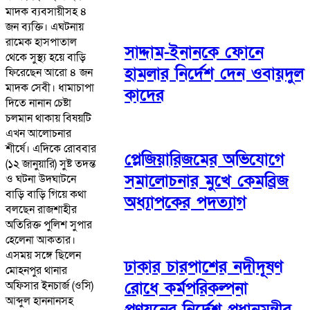
মাদক ব্যবসায়ীসহ ৪
জন ব্যক্তি। এঘটনায়
রামেক হাসপাতাল
সাদ্দাম-ইনানকে ফোনে
থেকে সুস্থ্য হয়ে বাড়ি
হামলার নির্দেশ দেন ওবায়দুল
ফিরেছেন আরো ৪ জন
মাদক সেবী। ধামাচাপা
কাদের
দিতে নানান চেষ্টা
চলমান থাকায় বিষয়টি
এখন আলোচনার
শীর্ষে। এদিকে রোববার
প্লেজিয়ারিজমের অভিযোগে
(১২ জানুয়ারি) সুষ্ট তদন্ত
সমালোচনার মুখে কেমব্রিজ
ও ঘটনা উদঘাটনে
বাড়ি বাড়ি গিয়ে কথা
অধ্যাপকের পদত্যাগ
বলছেন রাজশাহীর
অতিরিক্ত পুলিশ সুপার
হেলেনা আকতার।
এসময় সঙ্গে ছিলেন
ঢাকার চারপাশের নদীদূষণ
মোহনপুর থানার
রোধে কর্মপরিকল্পনা
অফিসার ইনচার্জ (ওসি)
আব্দুল হাননানসহ
প্রণয়নের নির্দেশ প্রধানমন্ত্রীর