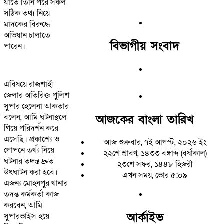
যাতে তিনি পরে সকল
সঠিক তথ্য নিয়ে
মাদকের বিরুদ্ধে
অভিযান চালাতে
বিভাগীয় সংবাদ
পারেন।
এবিষয়ে রাজশাহী
জেলার অতিরিক্ত পুলিশ
সুপার হেলেনা আকতার
আজকের বাংলা তারিখ
বলেন, আমি ঘটনাস্থলে
গিয়ে পরিদর্শন করে
এসেছি। প্রকাশ্যে ও
আজ শুক্রবার, ৭ই আগস্ট, ২০২৬ ইং
গোপনে তর্থ্য নিয়ে
২২শে শ্রাবণ, ১৪৩৩ বঙ্গাব্দ (বর্ষাকাল)
ঘটনার তদন্ত দ্রুত
২৩শে সফর, ১৪৪৮ হিজরী
উৎঘাটন করা হবে।
এখন সময়, ভোর ৫:০৯
এজন্য মোহনপুর থানার
তদন্ত কর্মকর্তা কাজ
করবেন, আমি
আর্কাইভ
সুপারভাইস হয়ে