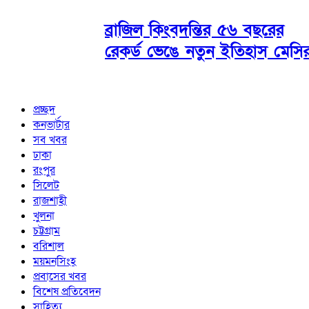
ব্রাজিল কিংবদন্তির ৫৬ বছরের
রেকর্ড ভেঙে নতুন ইতিহাস মেসি
প্রচ্ছদ
কনভার্টার
সব খবর
ঢাকা
রংপুর
সিলেট
রাজশাহী
খুলনা
চট্টগ্রাম
বরিশাল
ময়মনসিংহ
প্রবাসের খবর
বিশেষ প্রতিবেদন
সাহিত্য