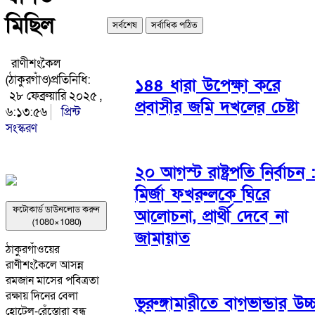
মিছিল
সর্বশেষ
সর্বাধিক পঠিত
রাণীশংকৈল
(ঠাকুরগাঁও)প্রতিনিধি:
১৪৪ ধারা উপেক্ষা করে
২৮ ফেব্রুয়ারি ২০২৫ ,
প্রবাসীর জমি দখলের চেষ্টা
৬:১৩:৫৬
প্রিন্ট
সংস্করণ
২০ আগস্ট রাষ্ট্রপতি নির্বাচন 
মির্জা ফখরুলকে ঘিরে
ফটোকার্ড ডাউনলোড করুন
আলোচনা, প্রার্থী দেবে না
(1080×1080)
জামায়াত
ঠাকুরগাঁওয়ের
রাণীশংকৈলে আসন্ন
রমজান মাসের পবিত্রতা
রক্ষায় দিনের বেলা
ভূরুঙ্গামারীতে বাগভান্ডার উচ্
হোটেল-রেঁস্তোরা বন্ধ