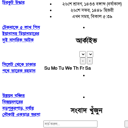
চিরকুট উদ্ধার
২৬শে শ্রাবণ, ১৪৩৩ বঙ্গাব্দ (বর্ষাকাল)
২৬শে সফর, ১৪৪৮ হিজরী
এখন সময়, বিকাল ৫:৩৯
টেকনাফে ৫ লাখ পিস
ইয়াবাসহ মিয়ানমারের
আর্কাইভ
দুই নাগরিক আটক
‹
›
সিলেট থেকে ঢাকার
Su
Mo
Tu
We
Th
Fr
Sa
পথে তারেক রহমান
উন্নয়ন বঞ্চিত
বিজয়নগরের
বড়পুকুরপাড়, বর্ষায়
সংবাদ খুঁজুন
নৌকাই একমাত্র ভরসা
Search