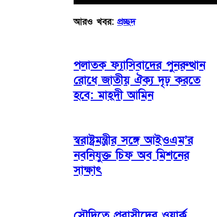
আরও খবর:
প্রচ্ছদ
পলাতক ফ্যাসিবাদের পুনরুত্থান
রোধে জাতীয় ঐক্য দৃঢ় করতে
হবে: মাহ্দী আমিন
স্বরাষ্ট্রমন্ত্রীর সঙ্গে আইওএম’র
নবনিযুক্ত চিফ অব মিশনের
সাক্ষাৎ
সৌদিতে প্রবাসীদের ওয়ার্ক