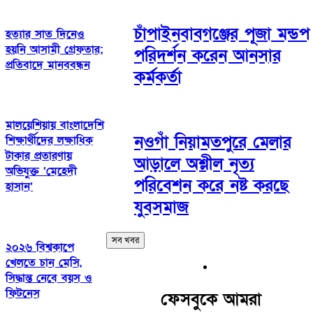
চাঁপাইনবাবগঞ্জের পূজা মন্ডপ
হত্যার সাত দিনেও
হয়নি আসামী গ্রেফতার;
পরিদর্শন করেন আনসার
প্রতিবাদে মানববন্ধন
কর্মকর্তা
মালয়েশিয়ায় বাংলাদেশি
নওগাঁ নিয়ামতপুরে মেলার
শিক্ষার্থীদের লক্ষাধিক
টাকার প্রতারণায়
আড়ালে অশ্লীল নৃত্য
অভিযুক্ত ‘মেহেদী
পরিবেশন করে নষ্ট করছে
হাসান’
যুবসমাজ
সব খবর
২০২৬ বিশ্বকাপে
খেলতে চান মেসি,
সিদ্ধান্ত নেবে বয়স ও
ফিটনেস
ফেসবুকে আমরা