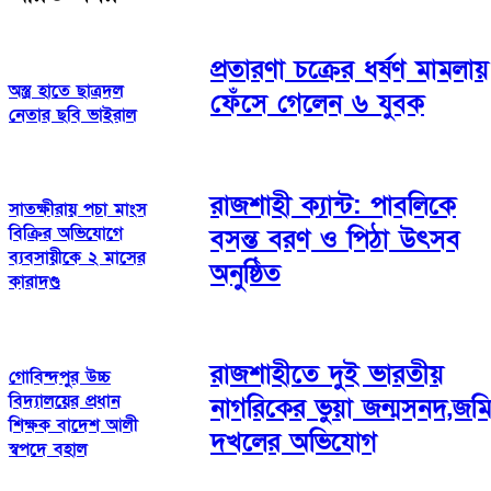
প্রতারণা চক্রের ধর্ষণ মামলায়
অস্ত্র হাতে ছাত্রদল
ফেঁসে গেলেন ৬ যুবক
নেতার ছবি ভাইরাল
রাজশাহী ক্যান্ট: পাবলিকে
সাতক্ষীরায় পচা মাংস
বিক্রির অভিযোগে
বসন্ত বরণ ও পিঠা উৎসব
ব্যবসায়ীকে ২ মাসের
অনুষ্ঠিত
কারাদণ্ড
রাজশাহীতে দুই ভারতীয়
গোবিন্দপুর উচ্চ
বিদ্যালয়ের প্রধান
নাগরিকের ভুয়া জন্মসনদ,জম
শিক্ষক বাদেশ আলী
দখলের অভিযোগ
স্বপদে বহাল