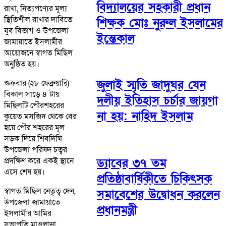
বিদ্যালয়ের সহকারী প্রধান
রাখা, নিত্যপণ্যের মূল্য
স্থিতিশীল রাখার দাবিতে
শিক্ষক মোঃ নুরুল ইসলামের
যুব বিভাগ ও উপজেলা
ইন্তেকাল
জামায়াতে ইসলামীর
আয়োজনে স্বাগত মিছিল
অনুষ্ঠিত হয়।
জুলাই স্মৃতি জাদুঘর যেন
শুক্রবার (২৮ ফেব্রুয়ারি)
বিকাল সাড়ে ৪ টায়
দলীয় ইতিহাস চর্চার জায়গা
মিছিলটি পৌরশহরের
না হয়: নাহিদ ইসলাম
কুয়েত মসজিদ থেকে বের
হয়ে পৌর শহরের মূল
সড়ক দিয়ে শিবদিঘি
উপজেলা পরিষদ চত্বর
প্রদক্ষিণ করে একই স্থানে
ড্যাবের ৩৭ তম
এসে শেষ হয়।
প্রতিষ্ঠাবার্ষিকীতে চিকিৎসক
স্বাগত মিছিল নেতৃত্ব দেন,
সমাবেশের উদ্বোধন করলেন
উপজেলা জামায়াতে
প্রধানমন্ত্রী
ইসলামীর আমির
সভাপতি মাওলানা