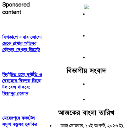
Sponsered
content
বিশ্বকাপে এবার লোগো
ঢেকে রাখার অভিনব
কৌশল দেখাল জিলেট
বিভাগীয় সংবাদ
নির্বাচিত হলে দুর্নীতি ও
বৈষম্যের বিরুদ্ধে জিরো
টলারেন্স থাকবে:
মিজানুর রহমান
আজকের বাংলা তারিখ
মেহেরপুরে ককটেল
সদৃশ বস্তুসহ হুমকির
আজ সোমবার, ১০ই আগস্ট, ২০২৬ ইং