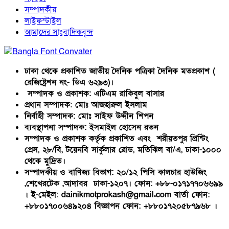
সম্পাদকীয়
লাইফস্টাইল
আমাদের সাংবাদিকবৃন্দ
ঢাকা থেকে প্রকাশিত জাতীয় দৈনিক পত্রিকা দৈনিক মতপ্রকাশ (
রেজিষ্ট্রেশন নং- ডিএ ৬২৯৩)।
সম্পাদক ও প্রকাশক: এটিএম রাকিবুল বাসার
প্রধান সম্পাদক: মোঃ আজহারুল ইসলাম
নির্বাহী সম্পাদক: মোঃ সাইফ উদ্দীন শিপন
ব্যবস্থাপনা সম্পাদক: ইসমাইল হোসেন রতন
সম্পাদক ও প্রকাশক কর্তৃক প্রকাশিত এবং শরীয়তপুর প্রিন্টিং
প্রেস, ২৮/বি, টয়েনবি সার্কুলার রোড, মতিঝিল বা/এ, ঢাকা-১০০০
থেকে মুদ্রিত।
সম্পাদকীয় ও বাণিজ্য বিভাগ: ২০/১২ পিসি কালচার হাউজিং
,শেখেরটেক ,আদাবর ঢাকা-১২০৭। ফোন: +৮৮-০১৭১৭৭০৬৬৯৯
। ই-মেইল: dainikmotprokash@gmail.com বার্তা ফোন:
+৮৮০১৭০০৬৪৯২০৪ বিজ্ঞাপন ফোন: +৮৮০১৭২০৫৮৭৯৬৮ ।