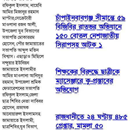
রফিকুল ইসলাম, নায়েবি
আমির মিজানুর রহমান
চাঁপাইনবাবগঞ্জ সীমান্তে ৫৯
মাস্টার,সেক্রেটারী
মাওলানা রজব আলী,
বিজিবির রাতভর অভিযানে
উপজেলা যুব বিভাগের
১৫০ বোতল নেশাজাতীয়
সভাপতি মোকাররম
সিরাপসহ আটক ১
হোসেন, পৌর জামায়াতের
সভাপতি আব্দুল মতিন
বিশ্বাস। এছাড়াও মিছিলে
নন্দুয়ার ইউনিয়ন
জামায়াতে ইসলামীর
শিক্ষকের বিরুদ্ধে ছাত্রীকে
আমির মাওলানা আনিসুর
ম্যাসেঞ্জারে কু-প্রস্তাবের
রহমান, উপজেলা শ্রমিক
অভিযোগ
ফেডারেশনের সভাপতি
রফিকুল ইসলাম,জেলা
ছাত্র শিবির নেতা সাব্বির
হোসেন, প্রভাষক
আনোয়ারুল ইসলামসহ
রাজধানীতে ২৪ ঘণ্টায় ৪৮৫
জামায়াতে ইসলামী,
গ্রেপ্তার, মামলা ৫০
ছাত্রশিবির,যুব বিভাগ,