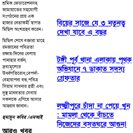
শ্রমিক ফেডারেশনসহ
জামায়াতের সহযোগী
সংগঠনের প্রায় এক
বিয়ের সাজে যে ৩ নতুনত্ব
হাজার নেতাকর্মী স্বাগত
মিছিল অংশগ্রহণ করেন।
দেখা যাবে এ বছর
মিছিল শেষে বক্তারা মাহে
রমজানের পবিত্রতা
রক্ষায়-দিনের বেলায়
টঙ্গী পূর্ব থানা এলাকায় পৃথক
পানাহার বর্জন,
দ্রব্যমূল্যের
অভিযানে ৭ ডাকাত সদস্য
ঊর্ধ্বগতিরোধ,বেপর্দা-
গ্রেফতার
বেহায়াপনা বন্ধ,পবিত্র
সিয়াম সাধনার ব্রতী এবং
দুস্থ মানবতার সেবায়
সকলকে এগিয়ে আসার
লক্ষ্মীপুরে চাঁদা না পেয়ে খুন
আহ্বান জানান।
: মামলা থেকে বাঁচতে
হুমায়ুন কবির /এমআই
নিজেদের বসতঘরে আগুন!
আরও খবর