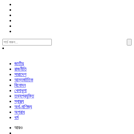
Search
For:
জাতীয়
রাজনীতি
সারাদেশ
আন্তর্জাতিক
বিনোদন
খেলাধুলা
তথ্যপ্রযুক্তি
স্বাস্থ্য
অর্থ-বাণিজ্য
অপরাধ
ধর্ম
আরও