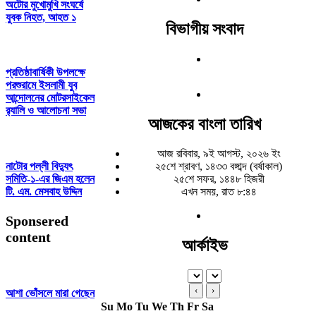
অটোর মুখোমুখি সংঘর্ষে
যুবক নিহত, আহত ১
বিভাগীয় সংবাদ
প্রতিষ্ঠাবার্ষিকী উপলক্ষে
পরশুরামে ইসলামী যুব
আন্দোলনের মোটরসাইকেল
র‌্যালি ও আলোচনা সভা
আজকের বাংলা তারিখ
আজ রবিবার, ৯ই আগস্ট, ২০২৬ ইং
নাটোর পল্লী বিদ্যুৎ
২৫শে শ্রাবণ, ১৪৩৩ বঙ্গাব্দ (বর্ষাকাল)
সমিতি-১-এর জিএম হলেন
২৫শে সফর, ১৪৪৮ হিজরী
টি. এম. মেসবাহ উদ্দিন
এখন সময়, রাত ৮:৪৪
Sponsered
content
আর্কাইভ
‹
›
আশা ভোঁসলে মারা গেছেন
Su
Mo
Tu
We
Th
Fr
Sa