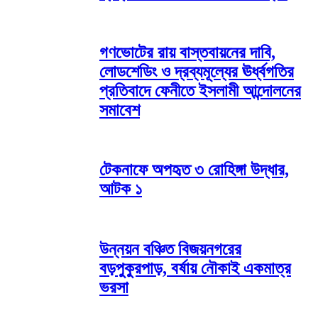
গণভোটের রায় বাস্তবায়নের দাবি,
লোডশেডিং ও দ্রব্যমূল্যের ঊর্ধ্বগতির
প্রতিবাদে ফেনীতে ইসলামী আন্দোলনের
সমাবেশ
টেকনাফে অপহৃত ৩ রোহিঙ্গা উদ্ধার,
আটক ১
উন্নয়ন বঞ্চিত বিজয়নগরের
বড়পুকুরপাড়, বর্ষায় নৌকাই একমাত্র
ভরসা