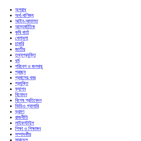
অপরাধ
অর্থ-বাণিজ্য
আইন-আদালত
আন্তর্জাতিক
কৃষি বার্তা
খেলাধুলা
চাকরি
জাতীয়
তথ্যপ্রযুক্তি
ধর্ম
পরিবেশ ও জলবায়ু
প্রচ্ছদ
প্রবাসের খবর
প্রযুক্তি
ফ্যাশন
বিনোদন
বিশেষ প্রতিবেদন
ভিডিও গ্যালারি
ভ্রমণ
রাজনীতি
লাইফস্টাইল
শিক্ষা ও শিক্ষাঙ্গন
সম্পাদকীয়
সারাদেশ