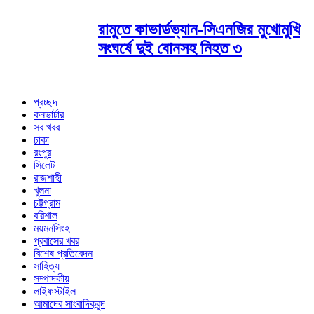
রামুতে কাভার্ডভ্যান-সিএনজির মুখোমুখি
সংঘর্ষে দুই বোনসহ নিহত ৩
প্রচ্ছদ
কনভার্টার
সব খবর
ঢাকা
রংপুর
সিলেট
রাজশাহী
খুলনা
চট্টগ্রাম
বরিশাল
ময়মনসিংহ
প্রবাসের খবর
বিশেষ প্রতিবেদন
সাহিত্য
সম্পাদকীয়
লাইফস্টাইল
আমাদের সাংবাদিকবৃন্দ