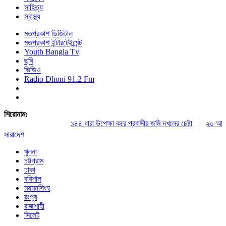
সাহিত্য
স্বাস্থ্য
মতপ্রকাশ ডিজিটাল
মতপ্রকাশ ইন্টারটেইন্মেন্ট
Youth Bangla Tv
ছবি
ভিডিও
Radio Dhoni 91.2 Fm
শিরোনাম:
১৪৪ ধারা উপেক্ষা করে প্রবাসীর জমি দখলের চেষ্টা
|
২০ আগস্ট রা
সারাদেশ
খুলনা
চট্টগ্রাম
ঢাকা
বরিশাল
ময়মনসিংহ
রংপুর
রাজশাহী
সিলেট