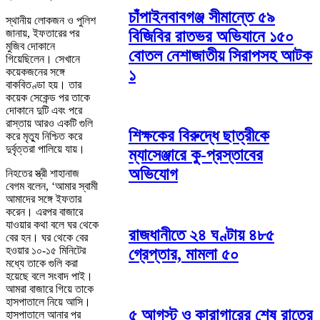
চাঁপাইনবাবগঞ্জ সীমান্তে ৫৯
স্থানীয় লোকজন ও পুলিশ
জানায়, ইফতারের পর
বিজিবির রাতভর অভিযানে ১৫০
মুজিব দোকানে
বোতল নেশাজাতীয় সিরাপসহ আটক
গিয়েছিলেন। সেখানে
কয়েকজনের সঙ্গে
১
বাকবিতণ্ডা হয়। তার
কয়েক সেকেন্ড পর তাকে
দোকানে দুটি এবং পরে
রাস্তায় আরও একটি গুলি
শিক্ষকের বিরুদ্ধে ছাত্রীকে
করে মৃত্যু নিশ্চিত করে
দুর্বৃত্তরা পালিয়ে যায়।
ম্যাসেঞ্জারে কু-প্রস্তাবের
অভিযোগ
নিহতের স্ত্রী শাহানাজ
বেগম বলেন, ‘আমার স্বামী
আমাদের সঙ্গে ইফতার
করেন। এরপর বাজারে
যাওয়ার কথা বলে ঘর থেকে
রাজধানীতে ২৪ ঘণ্টায় ৪৮৫
বের হন। ঘর থেকে বের
হওয়ার ১০-১৫ মিনিটের
গ্রেপ্তার, মামলা ৫০
মধ্যে তাকে গুলি করা
হয়েছে বলে সংবাদ পাই।
আমরা বাজারে গিয়ে তাকে
হাসপাতালে নিয়ে আসি।
৫ আগস্ট ও কারাগারের শেষ রাতের
হাসপাতালে আনার পর