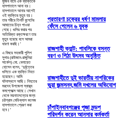
মুজিব নামে এক ব্যক্তিকে
হাসপাতালে আনা হয়।
হাসপাতালে আনার আগেই
ওই ব্যক্তির মৃত্যু হয়।
প্রতারণা চক্রের ধর্ষণ মামলায়
তার শরীরে তিনটি বুলেটের
আঘাতের চিহ্ন পাওয়া
ফেঁসে গেলেন ৬ যুবক
গেছে। গুলির করার পর
অতিরিক্ত রক্তক্ষরণে তার
মৃত্যু হয়েছে বলে আমরা
ধারণা করছি।’
রাজশাহী ক্যান্ট: পাবলিকে বসন্ত
এ বিষয়ে সহকারী পুলিশ
বরণ ও পিঠা উৎসব অনুষ্ঠিত
সুপার (রাউজান-রাঙ্গুনিয়া
সার্কেল) মো. বেলায়েত
হোসেন বলেন, ‘দুর্বৃত্তের
গুলিতে এক ব্যক্তি নিহত
হয়েছেন। আমি
রাজশাহীতে দুই ভারতীয় নাগরিকের
ঘটনাস্থলে আছি। নিহতের
ভুয়া জন্মসনদ,জমি দখলের অভিযোগ
মরদেহ উপজেলা স্বাস্থ্য
কমপ্লেক্সে আছে। সেখান
থেকে ময়নাতদন্তের জন্য
চট্টগ্রাম মেডিক্যাল কলেজ
হাসপাতালে প্রেরণ করা
চাঁপাইনবাবগঞ্জের পূজা মন্ডপ
হবে।’
পরিদর্শন করেন আনসার কর্মকর্তা