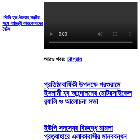
সৌদি হজ-উমরাহ মন্ত্রীর
সঙ্গে ধর্মমন্ত্রী কায়কোবাদের
বৈঠক
আরও খবর:
চট্টগ্রাম
প্রতিষ্ঠাবার্ষিকী উপলক্ষে পরশুরামে
ইসলামী যুব আন্দোলনের মোটরসাইকেল
র‌্যালি ও আলোচনা সভা
ইউপি সদস্যের বিরুদ্ধে মামলা
প্রত্যাহারে এলাকাবাসীর মানববন্ধন