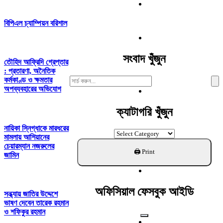
বিপিএল চ্যাম্পিয়ন বরিশাল
সংবাদ খুঁজুন
তৌহিদ আফ্রিদি গ্রেপ্তার
: প্রতারণা, অনৈতিক
Search
কর্মকাণ্ড ও ক্ষমতার
For:
অপব্যবহারের অভিযোগ
ক্যাটাগরি খুঁজুন
নায়িকা স্নিগ্ধাকে মারধরের
ক্যাটাগরি
মামলায় আশিয়ানের
খুঁজুন
চেয়ারম্যান নজরুলের
জামিন
অফিসিয়াল ফেসবুক আইডি
সন্ধ্যায় জাতির উদ্দেশে
ভাষণ দেবেন তারেক রহমান
ও শফিকুর রহমান