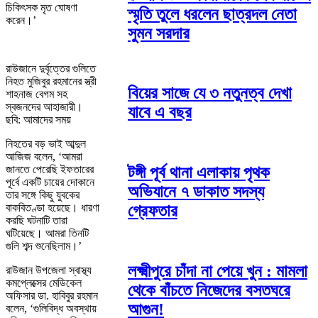
চিকিৎসক মৃত ঘোষণা
স্মৃতি তুলে ধরলেন ছাত্রদল নেতা
করেন।’
সুমন সরদার
রাউজানে দুর্বৃত্তের গুলিতে
নিহত মুজিবুর রহমানের স্ত্রী
বিয়ের সাজে যে ৩ নতুনত্ব দেখা
শাহনাজ বেগম সহ
স্বজনদের আহাজারী।
যাবে এ বছর
ছবি: আমাদের সময়
নিহতের বড় ভাই আব্দুল
আজিজ বলেন, ‘আমরা
জানতে পেরেছি ইফতারের
টঙ্গী পূর্ব থানা এলাকায় পৃথক
পূর্বে একটি চায়ের দোকানে
অভিযানে ৭ ডাকাত সদস্য
তার সঙ্গে কিছু যুবকের
বাকবিতণ্ডা হয়েছে। ধারণা
গ্রেফতার
করছি ঘটনাটি তারা
ঘটিয়েছে। আমরা তিনটি
গুলি শব্দ শুনেছিলাম।’
লক্ষ্মীপুরে চাঁদা না পেয়ে খুন : মামলা
রাউজান উপজেলা স্বাস্থ্য
কমপ্লেক্সের মেডিকেল
থেকে বাঁচতে নিজেদের বসতঘরে
অফিসার ডা. হাবিবুর রহমান
আগুন!
বলেন, ‘গুলিবিদ্ধ অবস্থায়