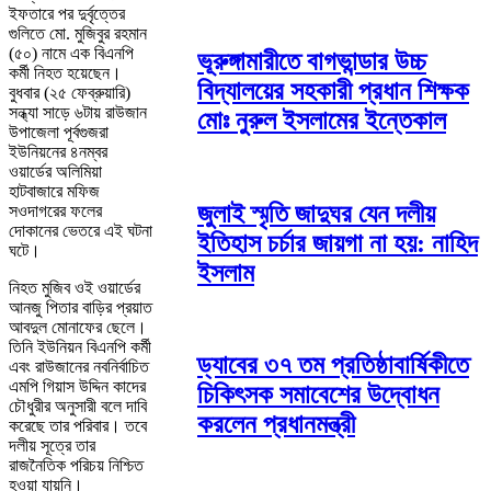
ইফতারে পর দুর্বৃত্তের
গুলিতে মো. মুজিবুর রহমান
(৫০) নামে এক বিএনপি
ভূরুঙ্গামারীতে বাগভান্ডার উচ্চ
কর্মী নিহত হয়েছেন।
বিদ্যালয়ের সহকারী প্রধান শিক্ষক
বুধবার (২৫ ফেব্রুয়ারি)
সন্ধ্যা সাড়ে ৬টায় রাউজান
মোঃ নুরুল ইসলামের ইন্তেকাল
উপাজেলা পূর্বগুজরা
ইউনিয়নের ৪নম্বর
ওয়ার্ডের অলিমিয়া
হাটবাজারে মফিজ
জুলাই স্মৃতি জাদুঘর যেন দলীয়
সওদাগরের ফলের
দোকানের ভেতরে এই ঘটনা
ইতিহাস চর্চার জায়গা না হয়: নাহিদ
ঘটে।
ইসলাম
নিহত মুজিব ওই ওয়ার্ডের
আনজু পিতার বাড়ির প্রয়াত
আবদুল মোনাফের ছেলে।
তিনি ইউনিয়ন বিএনপি কর্মী
ড্যাবের ৩৭ তম প্রতিষ্ঠাবার্ষিকীতে
এবং রাউজানের নবনির্বাচিত
এমপি গিয়াস উদ্দিন কাদের
চিকিৎসক সমাবেশের উদ্বোধন
চৌধুরীর অনুসারী বলে দাবি
করলেন প্রধানমন্ত্রী
করেছে তার পরিবার। তবে
দলীয় সূত্রে তার
রাজনৈতিক পরিচয় নিশ্চিত
হওয়া যায়নি।