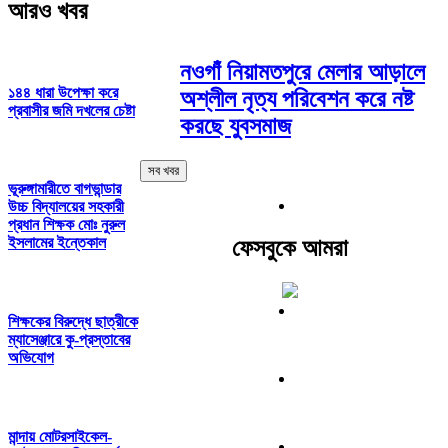
আরও খবর
নওগাঁ নিয়ামতপুরে মেলার আড়ালে
১৪৪ ধারা উপেক্ষা করে
অশ্লীল নৃত্য পরিবেশন করে নষ্ট
প্রবাসীর জমি দখলের চেষ্টা
করছে যুবসমাজ
সব খবর
ভূরুঙ্গামারীতে বাগভান্ডার
উচ্চ বিদ্যালয়ের সহকারী
প্রধান শিক্ষক মোঃ নুরুল
ইসলামের ইন্তেকাল
ফেসবুকে আমরা
শিক্ষকের বিরুদ্ধে ছাত্রীকে
ম্যাসেঞ্জারে কু-প্রস্তাবের
অভিযোগ
মান্দায় মোটরসাইকেল-