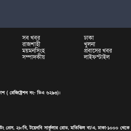
সব খবর
ঢাকা
রাজশাহী
খুলনা
ময়মনসিংহ
প্রবাসের খবর
সম্পাদকীয়
লাইফস্টাইল
াশ ( রেজিষ্ট্রেশন নং- ডিএ ৬২৯৩)।
টিং প্রেস, ২৮/বি, টয়েনবি সার্কুলার রোড, মতিঝিল বা/এ, ঢাকা-১০০০ থেকে ম