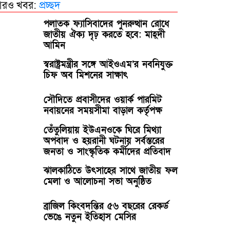
রও খবর:
প্রচ্ছদ
পলাতক ফ্যাসিবাদের পুনরুত্থান রোধে
জাতীয় ঐক্য দৃঢ় করতে হবে: মাহ্দী
আমিন
স্বরাষ্ট্রমন্ত্রীর সঙ্গে আইওএম’র নবনিযুক্ত
চিফ অব মিশনের সাক্ষাৎ
সৌদিতে প্রবাসীদের ওয়ার্ক পারমিট
নবায়নের সময়সীমা বাড়াল কর্তৃপক্ষ
তেঁতুলিয়ায় ইউএনওকে ঘিরে মিথ্যা
অপবাদ ও হয়রানী ঘটনায় সর্বস্তরের
জনতা ও সাংস্কৃতিক কর্মীদের প্রতিবাদ
ঝালকাঠিতে উৎসাহের সাথে জাতীয় ফল
মেলা ও আলোচনা সভা অনুষ্ঠিত
ব্রাজিল কিংবদন্তির ৫৬ বছরের রেকর্ড
ভেঙে নতুন ইতিহাস মেসির