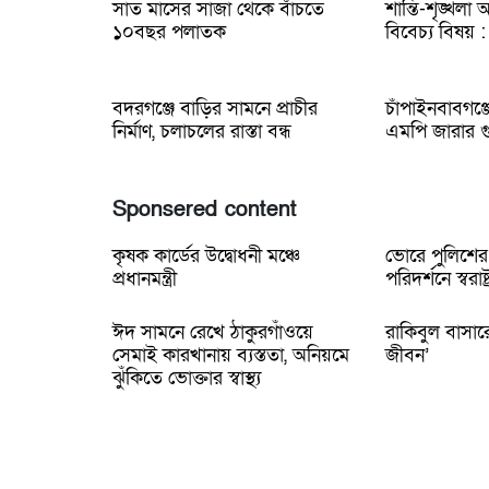
সাত মাসের সাজা থেকে বাঁচতে
শান্তি-শৃঙ্খলা
১০বছর পলাতক
বিবেচ্য বিষয় : 
বদরগঞ্জে বাড়ির সামনে প্রাচীর
চাঁপাইনবাবগঞ্
নির্মাণ, চলাচলের রাস্তা বন্ধ
এমপি জারার গু
Sponsered content
কৃষক কার্ডের উদ্বোধনী মঞ্চে
ভোরে পুলিশের 
প্রধানমন্ত্রী
পরিদর্শনে স্বরাষ্
ঈদ সামনে রেখে ঠাকুরগাঁওয়ে
রাকিবুল বাসার
সেমাই কারখানায় ব্যস্ততা, অনিয়মে
জীবন’
ঝুঁকিতে ভোক্তার স্বাস্থ্য