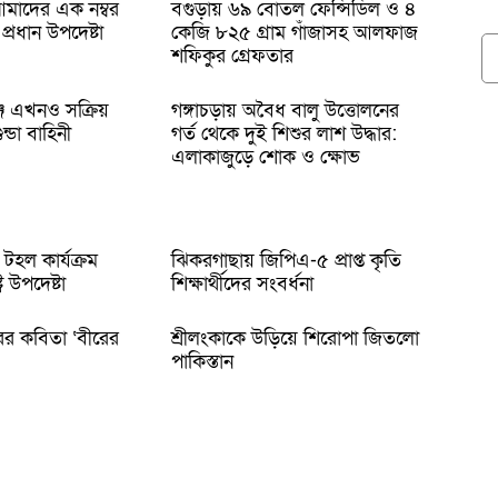
 আমাদের এক নম্বর
বগুড়ায় ৬৯ বোতল ফেন্সিডিল ও ৪
প্রধান উপদেষ্টা
কেজি ৮২৫ গ্রাম গাঁজাসহ আলফাজ
শফিকুর গ্রেফতার
জে এখনও সক্রিয়
গঙ্গাচড়ায় অবৈধ বালু উত্তোলনের
ন্ডা বাহিনী
গর্ত থেকে দুই শিশুর লাশ উদ্ধার:
এলাকাজুড়ে শোক ও ক্ষোভ
টহল কার্যক্রম
ঝিকরগাছায় জিপিএ-৫ প্রাপ্ত কৃতি
ট্র উপদেষ্টা
শিক্ষার্থীদের সংবর্ধনা
ের কবিতা ‘বীরের
শ্রীলংকাকে উড়িয়ে শিরোপা জিতলো
পাকিস্তান