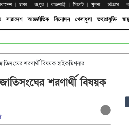
ারাদেশ
ঢাকা
রংপুর
রাজশাহী
সিলেট
খুলনা
চট্টগ্রাম
ব
ি
সারাদেশ
আন্তর্জাতিক
বিনোদন
খেলাধুলা
তথ্যপ্রযুক্তি
স্বাস্থ
নে জাতিসংঘের শরণার্থী বিষয়ক হাইকমিশনার
নে জাতিসংঘের শরণার্থী বিষয়ক
ণ