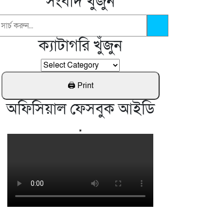
সংবাদ খুঁজুন
চাঁপাইনবাবগঞ্জের পূজা মন্ডপ পরিদর্শন করেন
আনসার কর্মকর্তা
ক্যাটাগরি খুঁজুন
নওগাঁ নিয়ামতপুরে মেলার আড়ালে অশ্লীল
নৃত্য পরিবেশন করে নষ্ট করছে যুবসমাজ
অফিসিয়াল ফেসবুক আইডি