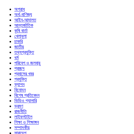
অপরাধ
অর্থ-বাণিজ্য
আইন-আদালত
আন্তর্জাতিক
কৃষি বার্তা
খেলাধুলা
চাকরি
জাতীয়
তথ্যপ্রযুক্তি
ধর্ম
পরিবেশ ও জলবায়ু
প্রচ্ছদ
প্রবাসের খবর
প্রযুক্তি
ফ্যাশন
বিনোদন
বিশেষ প্রতিবেদন
ভিডিও গ্যালারি
ভ্রমণ
রাজনীতি
লাইফস্টাইল
শিক্ষা ও শিক্ষাঙ্গন
সম্পাদকীয়
সারাদেশ