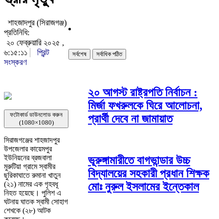
শাহজাদপুর (সিরাজগঞ্জ)
প্রতিনিধি:
২০ ফেব্রুয়ারি ২০২৫ ,
৬:১৫:১১
প্রিন্ট
সর্বশেষ
সর্বাধিক পঠিত
সংস্করণ
২০ আগস্ট রাষ্ট্রপতি নির্বাচন :
মির্জা ফখরুলকে ঘিরে আলোচনা,
ফটোকার্ড ডাউনলোড করুন
প্রার্থী দেবে না জামায়াত
(1080×1080)
সিরাজগঞ্জের শাহজাদপুর
উপজেলার কায়েমপুর
ইউনিয়নের ব্রজবালা
ভূরুঙ্গামারীতে বাগভান্ডার উচ্চ
মুরুটিয়া গ্রামে স্বামীর
বিদ্যালয়ের সহকারী প্রধান শিক্ষক
ছুরিকাঘাতে রুমানা খাতুন
(২১) নামের এক গৃহবধূ
মোঃ নুরুল ইসলামের ইন্তেকাল
নিহত হয়েছে। পুলিশ এ
ঘটনায় ঘাতক স্বামী সোহাগ
শেখকে (২৮) আটক