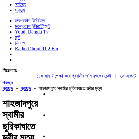
সাহিত্য
স্বাস্থ্য
মতপ্রকাশ ডিজিটাল
মতপ্রকাশ ইন্টারটেইন্মেন্ট
Youth Bangla Tv
ছবি
ভিডিও
Radio Dhoni 91.2 Fm
শিরোনাম:
১৪৪ ধারা উপেক্ষা করে প্রবাসীর জমি দখলের চেষ্টা
|
২০ আগস্ট রাষ্ট্
প্রচ্ছদ
প্রচ্ছদ
»
প্রচ্ছদ
»
শাহজাদপুরে স্বামীর ছুরিকাঘাতে স্ত্রীর মৃত্যু
শাহজাদপুরে
স্বামীর
ছুরিকাঘাতে
স্ত্রীর মৃত্যু