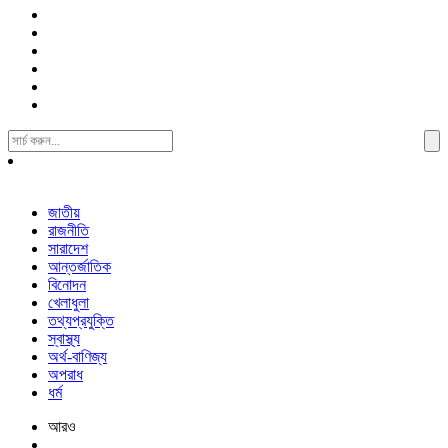
Search
For:
জাতীয়
রাজনীতি
সারাদেশ
আন্তর্জাতিক
বিনোদন
খেলাধুলা
তথ্যপ্রযুক্তি
স্বাস্থ্য
অর্থ-বাণিজ্য
অপরাধ
ধর্ম
আরও