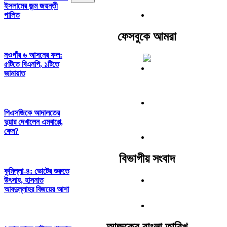
ইসলামের জন্ম জয়ন্তী
পালিত
ফেসবুকে আমরা
নওগাঁর ৬ আসনের ফল:
৫টিতে বিএনপি, ১টিতে
জামায়াত
পিএসজিকে আদালতের
দুয়ার দেখালেন এমবাপ্পে,
কেন?
বিভাগীয় সংবাদ
কুমিল্লা-৪: ভোটের শুরুতে
উৎসাহ, হাসনাত
আবদুল্লাহর বিজয়ের আশা
আজকের বাংলা তারিখ