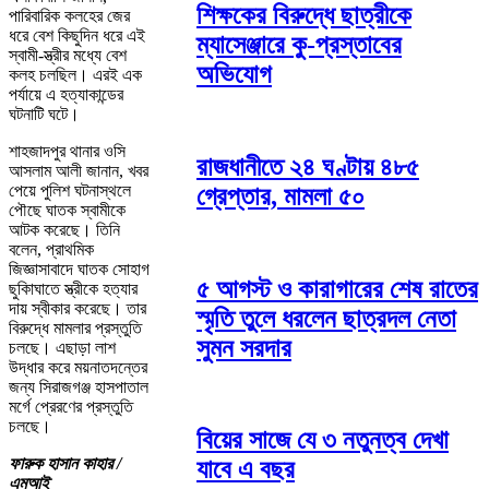
শিক্ষকের বিরুদ্ধে ছাত্রীকে
পারিবারিক কলহের জের
ধরে বেশ কিছুদিন ধরে এই
ম্যাসেঞ্জারে কু-প্রস্তাবের
স্বামী-স্ত্রীর মধ্যে বেশ
অভিযোগ
কলহ চলছিল। এরই এক
পর্যায়ে এ হত্যাকান্ডের
ঘটনাটি ঘটে।
শাহজাদপুর থানার ওসি
রাজধানীতে ২৪ ঘণ্টায় ৪৮৫
আসলাম আলী জানান, খবর
পেয়ে পুলিশ ঘটনাস্থলে
গ্রেপ্তার, মামলা ৫০
পৌছে ঘাতক স্বামীকে
আটক করেছে। তিনি
বলেন, প্রাথমিক
জিজ্ঞাসাবাদে ঘাতক সোহাগ
৫ আগস্ট ও কারাগারের শেষ রাতের
ছুকিাঘাতে স্ত্রীকে হত্যার
দায় স্বীকার করেছে। তার
স্মৃতি তুলে ধরলেন ছাত্রদল নেতা
বিরুদ্ধে মামলার প্রস্তুতি
সুমন সরদার
চলছে। এছাড়া লাশ
উদ্ধার করে ময়নাতদন্তের
জন্য সিরাজগঞ্জ হাসপাতাল
মর্গে প্রেরণের প্রস্তুতি
চলছে।
বিয়ের সাজে যে ৩ নতুনত্ব দেখা
ফারুক হাসান কাহার /
যাবে এ বছর
এমআই