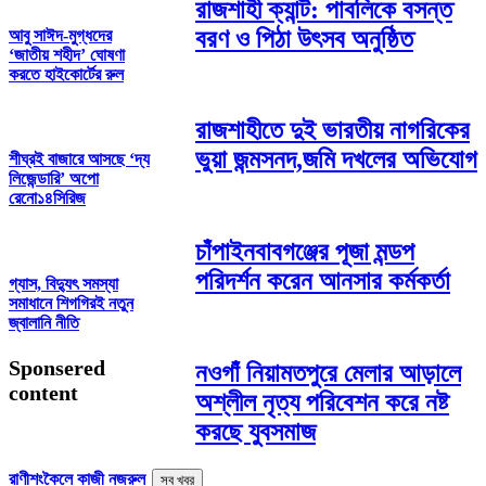
রাজশাহী ক্যান্ট: পাবলিকে বসন্ত
বরণ ও পিঠা উৎসব অনুষ্ঠিত
আবু সাঈদ-মুগ্ধদের
‘জাতীয় শহীদ’ ঘোষণা
করতে হাইকোর্টের রুল
রাজশাহীতে দুই ভারতীয় নাগরিকের
ভুয়া জন্মসনদ,জমি দখলের অভিযোগ
শীঘ্রই বাজারে আসছে ‘দ্য
লিজেন্ডারি’ অপো
রেনো১৪সিরিজ
চাঁপাইনবাবগঞ্জের পূজা মন্ডপ
পরিদর্শন করেন আনসার কর্মকর্তা
গ্যাস, বিদ্যুৎ সমস্যা
সমাধানে শিগগিরই নতুন
জ্বালানি নীতি
Sponsered
নওগাঁ নিয়ামতপুরে মেলার আড়ালে
content
অশ্লীল নৃত্য পরিবেশন করে নষ্ট
করছে যুবসমাজ
রাণীশংকৈলে কাজী নজরুল
সব খবর