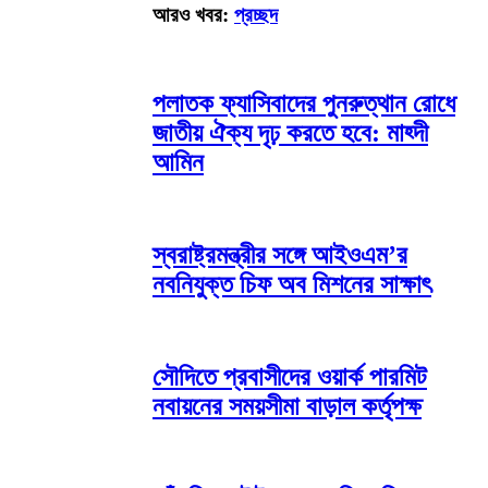
আরও খবর:
প্রচ্ছদ
পলাতক ফ্যাসিবাদের পুনরুত্থান রোধে
জাতীয় ঐক্য দৃঢ় করতে হবে: মাহ্দী
আমিন
স্বরাষ্ট্রমন্ত্রীর সঙ্গে আইওএম’র
নবনিযুক্ত চিফ অব মিশনের সাক্ষাৎ
সৌদিতে প্রবাসীদের ওয়ার্ক পারমিট
নবায়নের সময়সীমা বাড়াল কর্তৃপক্ষ