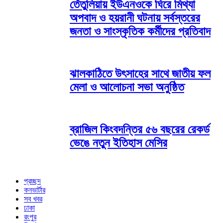
তেঁতুলিয়ায় ইউএনওকে ঘিরে মিথ্যা
অপবাদ ও হয়রানী ঘটনায় সর্বস্তরের
জনতা ও সাংস্কৃতিক কর্মীদের প্রতিবাদ
ঝালকাঠিতে উৎসাহের সাথে জাতীয় ফল
মেলা ও আলোচনা সভা অনুষ্ঠিত
ব্রাজিল কিংবদন্তির ৫৬ বছরের রেকর্ড
ভেঙে নতুন ইতিহাস মেসির
প্রচ্ছদ
কনভার্টার
সব খবর
ঢাকা
রংপুর