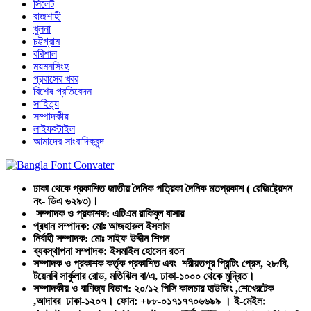
সিলেট
রাজশাহী
খুলনা
চট্টগ্রাম
বরিশাল
ময়মনসিংহ
প্রবাসের খবর
বিশেষ প্রতিবেদন
সাহিত্য
সম্পাদকীয়
লাইফস্টাইল
আমাদের সাংবাদিকবৃন্দ
ঢাকা থেকে প্রকাশিত জাতীয় দৈনিক পত্রিকা দৈনিক মতপ্রকাশ ( রেজিষ্ট্রেশন
নং- ডিএ ৬২৯৩)।
সম্পাদক ও প্রকাশক: এটিএম রাকিবুল বাসার
প্রধান সম্পাদক: মোঃ আজহারুল ইসলাম
নির্বাহী সম্পাদক: মোঃ সাইফ উদ্দীন শিপন
ব্যবস্থাপনা সম্পাদক: ইসমাইল হোসেন রতন
সম্পাদক ও প্রকাশক কর্তৃক প্রকাশিত এবং শরীয়তপুর প্রিন্টিং প্রেস, ২৮/বি,
টয়েনবি সার্কুলার রোড, মতিঝিল বা/এ, ঢাকা-১০০০ থেকে মুদ্রিত।
সম্পাদকীয় ও বাণিজ্য বিভাগ: ২০/১২ পিসি কালচার হাউজিং ,শেখেরটেক
,আদাবর ঢাকা-১২০৭। ফোন: +৮৮-০১৭১৭৭০৬৬৯৯ । ই-মেইল: