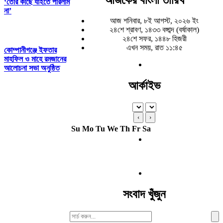
‘তোর কাছে যাইতে পারলাম
না’
আজ শনিবার, ৮ই আগস্ট, ২০২৬ ইং
২৪শে শ্রাবণ, ১৪৩৩ বঙ্গাব্দ (বর্ষাকাল)
২৪শে সফর, ১৪৪৮ হিজরী
এখন সময়, রাত ১১:৪৫
কোম্পানীগঞ্জে ইফতার
মাহফিল ও মাহে রমজানের
আলোচনা সভা অনুষ্ঠিত
আর্কাইভ
‹
›
Su
Mo
Tu
We
Th
Fr
Sa
সংবাদ খুঁজুন
Search