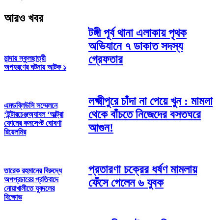
আরও খবর
টঙ্গী পূর্ব থানা এলাকায় পৃথক
অভিযানে ৭ ডাকাত সদস্য
গ্রেফতার
মান্দায় স্কুলছাত্রী
অপহরণের ঘটনায় আটক ১
লক্ষ্মীপুরে চাঁদা না পেয়ে খুন : মামলা
এমডব্লিউসি সম্মেলনে
থেকে বাঁচতে নিজেদের বসতঘরে
‘ইন্টারচেঞ্জঅ্যাবল ‘আল্ট্রা
ফোনের কনসেপ্ট ঘোষণা
আগুন!
রিয়েলমির
প্রতারণা চক্রের ধর্ষণ মামলায়
তারেক রহমানের বিরুদ্ধে
অপপ্রচারের প্রতিবাদে
ফেঁসে গেলেন ৬ যুবক
নোয়াখালীতে যুবদলের
বিক্ষোভ