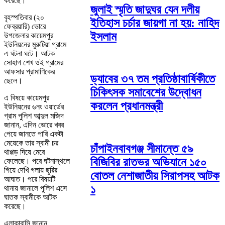
করেছে।
জুলাই স্মৃতি জাদুঘর যেন দলীয়
বৃহস্পতিবার (২০
ইতিহাস চর্চার জায়গা না হয়: নাহিদ
ফেব্রয়ারি) ভোরে
ইসলাম
উপজেলার কায়েমপুর
ইউনিয়নের মুরুটিয়া গ্রামে
এ ঘটনা ঘটে। আটক
সোহাগ শেখ ওই গ্রামের
আফসার প্রামাণিকের
ড্যাবের ৩৭ তম প্রতিষ্ঠাবার্ষিকীতে
ছেলে।
চিকিৎসক সমাবেশের উদ্বোধন
এ বিষয়ে কায়েমপুর
করলেন প্রধানমন্ত্রী
ইউনিয়নের ৬নং ওয়ার্ডের
গ্রাম পুলিশ আব্দুল মজিদ
জানান, এদিন ভোরে খবর
পেয়ে জানতে পারি একটা
মেয়েকে তার স্বামী চর
চাঁপাইনবাবগঞ্জ সীমান্তে ৫৯
থাপ্পড় দিয়ে মেরে
বিজিবির রাতভর অভিযানে ১৫০
ফেলেছে। পরে ঘটনাস্থলে
গিয়ে দেখি গলায় ছুরির
বোতল নেশাজাতীয় সিরাপসহ আটক
আঘাত। পরে বিষয়টি
১
থানায় জানালে পুলিশ এসে
ঘাতক স্বামীকে আটক
করেছে।
এলাকাবাসি জানান,