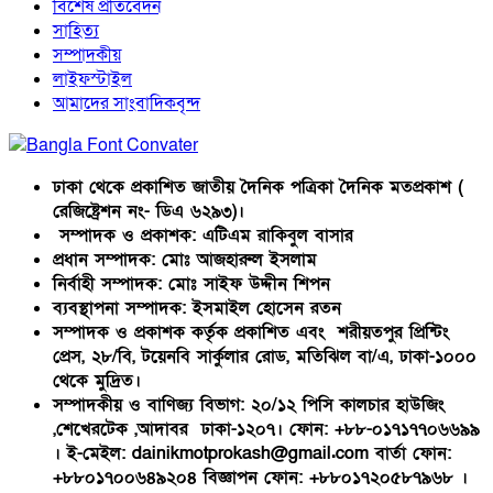
বিশেষ প্রতিবেদন
সাহিত্য
সম্পাদকীয়
লাইফস্টাইল
আমাদের সাংবাদিকবৃন্দ
ঢাকা থেকে প্রকাশিত জাতীয় দৈনিক পত্রিকা দৈনিক মতপ্রকাশ (
রেজিষ্ট্রেশন নং- ডিএ ৬২৯৩)।
সম্পাদক ও প্রকাশক: এটিএম রাকিবুল বাসার
প্রধান সম্পাদক: মোঃ আজহারুল ইসলাম
নির্বাহী সম্পাদক: মোঃ সাইফ উদ্দীন শিপন
ব্যবস্থাপনা সম্পাদক: ইসমাইল হোসেন রতন
সম্পাদক ও প্রকাশক কর্তৃক প্রকাশিত এবং শরীয়তপুর প্রিন্টিং
প্রেস, ২৮/বি, টয়েনবি সার্কুলার রোড, মতিঝিল বা/এ, ঢাকা-১০০০
থেকে মুদ্রিত।
সম্পাদকীয় ও বাণিজ্য বিভাগ: ২০/১২ পিসি কালচার হাউজিং
,শেখেরটেক ,আদাবর ঢাকা-১২০৭। ফোন: +৮৮-০১৭১৭৭০৬৬৯৯
। ই-মেইল: dainikmotprokash@gmail.com বার্তা ফোন:
+৮৮০১৭০০৬৪৯২০৪ বিজ্ঞাপন ফোন: +৮৮০১৭২০৫৮৭৯৬৮ ।