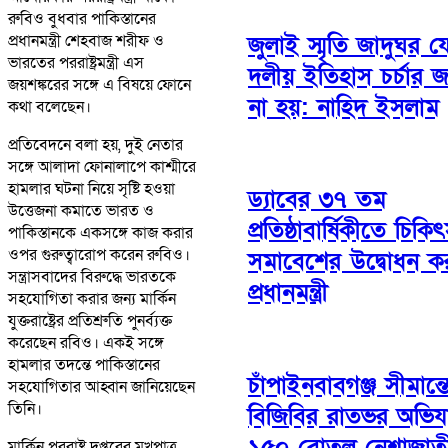
রুবিও বুধবার পাকিস্তানের
জুলাই স্মৃতি জাদুঘর য
প্রধানমন্ত্রী শেহবাজ শরীফ ও
ভারতের পররাষ্ট্রমন্ত্রী এস
দলীয় ইতিহাস চর্চার জ
জয়শঙ্করের সঙ্গে এ বিষয়ে ফোনে
না হয়: নাহিদ ইসলাম
কথা বলেছেন।
প্রতিবেদনে বলা হয়, দুই নেতার
সঙ্গে আলাদা ফোনালাপে কাশ্মীরে
হামলার ঘটনা নিয়ে সৃষ্টি হওয়া
ড্যাবের ৩৭ তম
উত্তেজনা কমাতে ভারত ও
প্রতিষ্ঠাবার্ষিকীতে চিক
পাকিস্তানকে একসঙ্গে কাজ করার
ওপর গুরুত্বারোপ করেন রুবিও।
সমাবেশের উদ্বোধন ক
সন্ত্রাসবাদের বিরুদ্ধে ভারতকে
প্রধানমন্ত্রী
সহযোগিতা করার জন্য মার্কিন
যুক্তরাষ্ট্রের প্রতিশ্রুতি পুনর্ব্যক্ত
করেছেন রবিও। একই সঙ্গে
হামলার তদন্তে পাকিস্তানের
চাঁপাইনবাবগঞ্জ সীমান্
সহযোগিতার আহ্বান জানিয়েছেন
তিনি।
বিজিবির রাতভর অভিয
১৫০ বোতল নেশাজাত
মার্কিন পররাষ্ট্র দপ্তরের মুখপাত্র