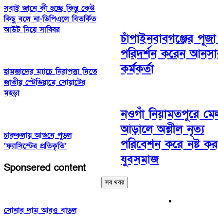
সবাই জানে কী হচ্ছে কিন্তু কেউ
কিছু বলে না-ডিপিএলে বিতর্কিত
আউট নিয়ে সাব্বির
চাঁপাইনবাবগঞ্জের পূজা
পরিদর্শন করেন আনসা
কর্মকর্তা
হামজাদের ম্যাচে নিরাপত্তা দিতে
জাতীয় স্টেডিয়ামে সোয়াটের
মহড়া
নওগাঁ নিয়ামতপুরে মে
আড়ালে অশ্লীল নৃত্য
চারুকলায় আগুনে পুড়ল
পরিবেশন করে নষ্ট কর
‘ফ্যাসিস্টের প্রতিকৃতি’
যুবসমাজ
Sponsered content
সব খবর
সোনার দাম আরও বাড়ল