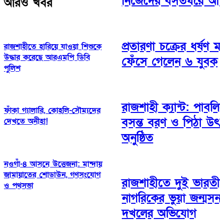
নিজেদের বসতঘরে আগ
আরও খবর
প্রতারণা চক্রের ধর্ষণ 
রাজশাহীতে হারিয়ে যাওয়া শিশুকে
উদ্ধার করেছে আরএমপি ডিবি
ফেঁসে গেলেন ৬ যুবক
পুলিশ
রাজশাহী ক্যান্ট: পাবল
ফাঁকা গ্যালারি, কোহলি-সৌম্যদের
বসন্ত বরণ ও পিঠা উ
দেখতে অনীহা!
অনুষ্ঠিত
নওগাঁ-৪ আসনে উত্তেজনা: মান্দায়
জামায়াতের শোডাউন, গণসংযোগ
রাজশাহীতে দুই ভারত
ও পথসভা
নাগরিকের ভুয়া জন্মস
দখলের অভিযোগ