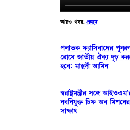
আরও খবর:
প্রচ্ছদ
পলাতক ফ্যাসিবাদের পুনরুত
রোধে জাতীয় ঐক্য দৃঢ় ক
হবে: মাহ্দী আমিন
স্বরাষ্ট্রমন্ত্রীর সঙ্গে আইওএম’
নবনিযুক্ত চিফ অব মিশনের
সাক্ষাৎ