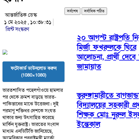
সর্বশেষ
সর্বাধিক পঠিত
আন্তর্জাতিক ডেস্ক
১ মে ২০২৫ , ১০:৩৮:৩১
প্রিন্ট সংস্করণ
২০ আগস্ট রাষ্ট্রপতি নির
মির্জা ফখরুলকে ঘিরে
আলোচনা, প্রার্থী দেবে 
জামায়াত
ফটোকার্ড ডাউনলোড করুন
(1080×1080)
ভারতশাসিত পহেলগাঁওয়ে হামলার
ভূরুঙ্গামারীতে বাগভান্ড
পর থেকে ক্রমশ বাড়ছে ভারত-
বিদ্যালয়ের সহকারী প্র
পাকিস্তানের মাঝে উত্তেজনা। দুই
পরমাণু শক্তিধর দেশকে সংযত
শিক্ষক মোঃ নুরুল ইস
থাকার জন্য উৎসাহিত করেছে
ইন্তেকাল
মার্কিন যুক্তরাষ্ট্র। ভারতের সংবাদ
মাধ্যম এনডিটিভি জানিয়েছে,
আমেরিকার পররাষ্ট্রমন্ত্রী মার্কো