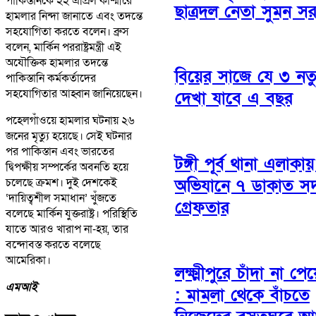
পাকিস্তানকে ২২ এপ্রিল কাশ্মীরে
ছাত্রদল নেতা সুমন স
হামলার নিন্দা জানাতে এবং তদন্তে
সহযোগিতা করতে বলেন। ব্রুস
বলেন, মার্কিন পররাষ্ট্রমন্ত্রী এই
অযৌক্তিক হামলার তদন্তে
বিয়ের সাজে যে ৩ নতুন
পাকিস্তানি কর্মকর্তাদের
সহযোগিতার আহ্বান জানিয়েছেন।
দেখা যাবে এ বছর
পহেলগাঁওয়ে হামলার ঘটনায় ২৬
জনের মৃত্যু হয়েছে। সেই ঘটনার
পর পাকিস্তান এবং ভারতের
টঙ্গী পূর্ব থানা এলাকা
দ্বিপক্ষীয় সম্পর্কের অবনতি হয়ে
চলেছে ক্রমশ। দুই দেশকেই
অভিযানে ৭ ডাকাত সদ
‘দায়িত্বশীল সমাধান’ খুঁজতে
গ্রেফতার
বলেছে মার্কিন যুক্তরাষ্ট্র। পরিস্থিতি
যাতে আরও খারাপ না-হয়, তার
বন্দোবস্ত করতে বলেছে
আমেরিকা।
লক্ষ্মীপুরে চাঁদা না পে
এমআই
: মামলা থেকে বাঁচতে