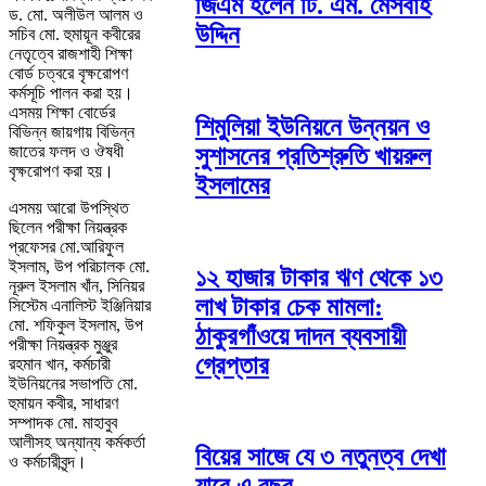
জিএম হলেন টি. এম. মেসবাহ
ড. মো. অলীউল আলম ও
উদ্দিন
সচিব মো. হুমায়ূন কবীরের
নেতৃত্বে রাজশাহী শিক্ষা
বোর্ড চত্বরে বৃক্ষরোপণ
কর্মসূচি পালন করা হয়।
এসময় শিক্ষা বোর্ডের
শিমুলিয়া ইউনিয়নে উন্নয়ন ও
বিভিন্ন জায়গায় বিভিন্ন
সুশাসনের প্রতিশ্রুতি খায়রুল
জাতের ফলদ ও ঔষধী
বৃক্ষরোপণ করা হয়।
ইসলামের
এসময় আরো উপস্থিত
ছিলেন পরীক্ষা নিয়ন্ত্রক
প্রফেসর মো.আরিফুল
ইসলাম, উপ পরিচালক মো.
১২ হাজার টাকার ঋণ থেকে ১৩
নূরুল ইসলাম খাঁন, সিনিয়র
লাখ টাকার চেক মামলা:
সিস্টেম এনালিস্ট ইঞ্জিনিয়ার
মো. শফিকুল ইসলাম, উপ
ঠাকুরগাঁওয়ে দাদন ব্যবসায়ী
পরীক্ষা নিয়ন্ত্রক মুঞ্জুর
গ্রেপ্তার
রহমান খান, কর্মচারী
ইউনিয়নের সভাপতি মো.
হুমায়ন কবীর, সাধারণ
সম্পাদক মো. মাহাবুব
আলীসহ অন্যান্য কর্মকর্তা
বিয়ের সাজে যে ৩ নতুনত্ব দেখা
ও কর্মচারীবৃন্দ।