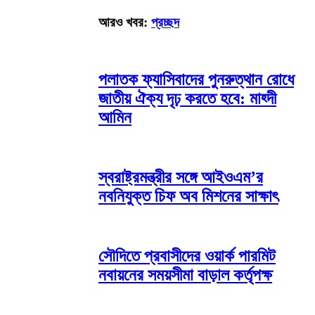
আরও খবর:
প্রচ্ছদ
পলাতক ফ্যাসিবাদের পুনরুত্থান রোধে
জাতীয় ঐক্য দৃঢ় করতে হবে: মাহ্দী
আমিন
স্বরাষ্ট্রমন্ত্রীর সঙ্গে আইওএম’র
নবনিযুক্ত চিফ অব মিশনের সাক্ষাৎ
সৌদিতে প্রবাসীদের ওয়ার্ক পারমিট
নবায়নের সময়সীমা বাড়াল কর্তৃপক্ষ