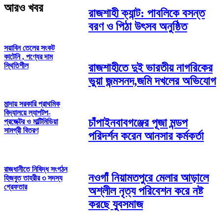
আরও খবর
রাজশাহী ক্যান্ট: পাবলিকে বসন্ত
বরণ ও পিঠা উৎসব অনুষ্ঠিত
সয়াবিন তেলের সংকট
কাটেনি , পণ্যের দাম
স্থিতিশীল
রাজশাহীতে দুই ভারতীয় নাগরিকের
ভুয়া জন্মসনদ,জমি দখলের অভিযোগ
মান্দায় সরকারি প্রাথমিক
বিদ্যালয়ে ল্যাপটপ-
চাঁপাইনবাবগঞ্জের পূজা মন্ডপ
প্রজেক্টর ও মাল্টিমিডিয়া
সামগ্রী বিতরণ
পরিদর্শন করেন আনসার কর্মকর্তা
রাজধানীতে নিষিদ্ধ সংগঠন
নওগাঁ নিয়ামতপুরে মেলার আড়ালে
হিজবুত তাহরীর ৩ সদস্য
গ্রেফতার
অশ্লীল নৃত্য পরিবেশন করে নষ্ট
করছে যুবসমাজ