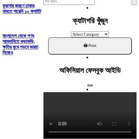
Search
কুয়াশার কারণে ঢাকায়
For:
নামতে পারেনি ১০ ফ্লাইট
ক্যাটাগরি খুঁজুন
ক্যাটাগরি
বাংলাদেশ থেকে পণ্য
খুঁজুন
আমদানিতে কড়াকড়ি,
ক্ষতির মুখে পড়বে ভারত
নিজেও
অফিসিয়াল ফেসবুক আইডি