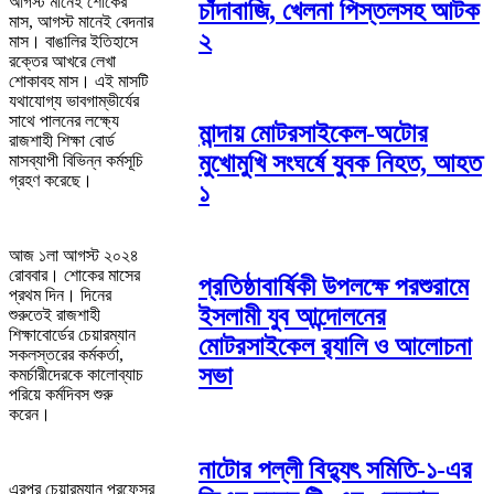
আগস্ট মানেই শোকের
চাঁদাবাজি, খেলনা পিস্তলসহ আটক
মাস, আগস্ট মানেই বেদনার
২
মাস। বাঙালির ইতিহাসে
রক্তের আখরে লেখা
শোকাবহ মাস। এই মাসটি
যথাযোগ্য ভাবগাম্ভীর্যের
সাথে পালনের লক্ষ্যে
মান্দায় মোটরসাইকেল-অটোর
রাজশাহী শিক্ষা বোর্ড
মুখোমুখি সংঘর্ষে যুবক নিহত, আহত
মাসব্যাপী বিভিন্ন কর্মসূচি
গ্রহণ করেছে।
১
আজ ১লা আগস্ট ২০২৪
রোববার। শোকের মাসের
প্রতিষ্ঠাবার্ষিকী উপলক্ষে পরশুরামে
প্রথম দিন। দিনের
ইসলামী যুব আন্দোলনের
শুরুতেই রাজশাহী
শিক্ষাবোর্ডের চেয়ারম্যান
মোটরসাইকেল র‌্যালি ও আলোচনা
সকলস্তরের কর্মকর্তা,
সভা
কমর্চারীদেরকে কালোব্যাচ
পরিয়ে কর্মদিবস শুরু
করেন।
নাটোর পল্লী বিদ্যুৎ সমিতি-১-এর
এরপর চেয়ারম্যান প্রফেসর