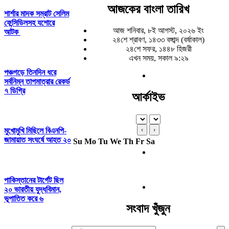
আজকের বাংলা তারিখ
শার্শার মাদক সম্রাট সেলিম
ফেন্সিডিলসহ যশোরে
আজ শনিবার, ৮ই আগস্ট, ২০২৬ ইং
আটক
২৪শে শ্রাবণ, ১৪৩৩ বঙ্গাব্দ (বর্ষাকাল)
২৪শে সফর, ১৪৪৮ হিজরী
এখন সময়, সকাল ৯:২৯
পঞ্চগড়ে তিনদিন ধরে
সর্বনিম্ন তাপমাত্রার রেকর্ড
৭ ডিগ্রি
আর্কাইভ
‹
›
মুখোমুখি মিছিলে বিএনপি-
জামায়াত সংঘর্ষে আহত ২০
Su
Mo
Tu
We
Th
Fr
Sa
পাকিস্তানের টার্গেট ছিল
২০ ভারতীয় যুদ্ধবিমান,
ভূপাতিত করে ৬
সংবাদ খুঁজুন