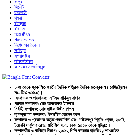
রংপুর
সিলেট
রাজশাহী
খুলনা
চট্টগ্রাম
বরিশাল
ময়মনসিংহ
প্রবাসের খবর
বিশেষ প্রতিবেদন
সাহিত্য
সম্পাদকীয়
লাইফস্টাইল
আমাদের সাংবাদিকবৃন্দ
ঢাকা থেকে প্রকাশিত জাতীয় দৈনিক পত্রিকা দৈনিক মতপ্রকাশ ( রেজিষ্ট্রেশন
নং- ডিএ ৬২৯৩)।
সম্পাদক ও প্রকাশক: এটিএম রাকিবুল বাসার
প্রধান সম্পাদক: মোঃ আজহারুল ইসলাম
নির্বাহী সম্পাদক: মোঃ সাইফ উদ্দীন শিপন
ব্যবস্থাপনা সম্পাদক: ইসমাইল হোসেন রতন
সম্পাদক ও প্রকাশক কর্তৃক প্রকাশিত এবং শরীয়তপুর প্রিন্টিং প্রেস, ২৮/বি,
টয়েনবি সার্কুলার রোড, মতিঝিল বা/এ, ঢাকা-১০০০ থেকে মুদ্রিত।
সম্পাদকীয় ও বাণিজ্য বিভাগ: ২০/১২ পিসি কালচার হাউজিং ,শেখেরটেক