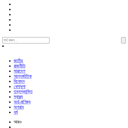
Search
For:
জাতীয়
রাজনীতি
সারাদেশ
আন্তর্জাতিক
বিনোদন
খেলাধুলা
তথ্যপ্রযুক্তি
স্বাস্থ্য
অর্থ-বাণিজ্য
অপরাধ
ধর্ম
আরও