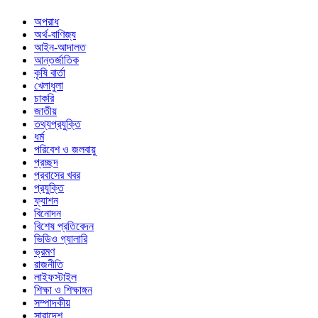
অপরাধ
অর্থ-বাণিজ্য
আইন-আদালত
আন্তর্জাতিক
কৃষি বার্তা
খেলাধুলা
চাকরি
জাতীয়
তথ্যপ্রযুক্তি
ধর্ম
পরিবেশ ও জলবায়ু
প্রচ্ছদ
প্রবাসের খবর
প্রযুক্তি
ফ্যাশন
বিনোদন
বিশেষ প্রতিবেদন
ভিডিও গ্যালারি
ভ্রমণ
রাজনীতি
লাইফস্টাইল
শিক্ষা ও শিক্ষাঙ্গন
সম্পাদকীয়
সারাদেশ