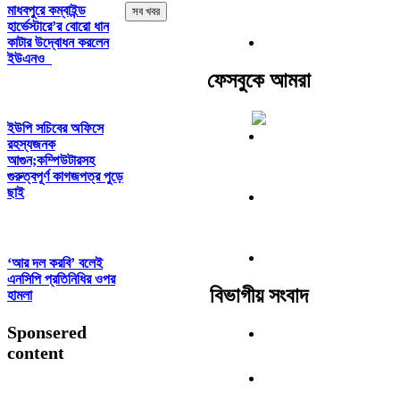
মাধবপুরে কম্বাইন্ড
সব খবর
হার্ভেস্টারে’র বোরো ধান
কাটার উদ্বোধন করলেন
ইউএনও
ফেসবুকে আমরা
ইউপি সচিবের অফিসে
রহস্যজনক
আগুন;কম্পিউটারসহ
গুরুত্বপূর্ণ কাগজপত্র পুড়ে
ছাই
‘আর দল করবি’ বলেই
এনসিপি প্রতিনিধির ওপর
বিভাগীয় সংবাদ
হামলা
Sponsered
content