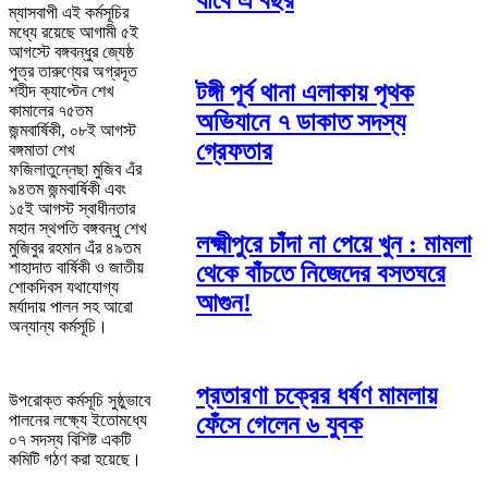
যাবে এ বছর
ম্যাসবাপী এই কর্মসূচির
মধ্যে রয়েছে আগামী ৫ই
আগস্টে বঙ্গবন্ধুর জ্যেষ্ঠ
পুত্র তারুণ্যের অগ্রদূত
টঙ্গী পূর্ব থানা এলাকায় পৃথক
শহীদ ক্যাপ্টেন শেখ
কামালের ৭৫তম
অভিযানে ৭ ডাকাত সদস্য
জন্মবার্ষিকী, ০৮ই আগস্ট
গ্রেফতার
বঙ্গমাতা শেখ
ফজিলাতুন্নেছা মুজিব এঁর
৯৪তম জন্মবার্ষিকী এবং
১৫ই আগস্ট স্বাধীনতার
মহান স্থপতি বঙ্গবন্ধু শেখ
লক্ষ্মীপুরে চাঁদা না পেয়ে খুন : মামলা
মুজিবুর রহমান এঁর ৪৯তম
শাহাদাত বার্ষিকী ও জাতীয়
থেকে বাঁচতে নিজেদের বসতঘরে
শোকদিবস যথাযোগ্য
আগুন!
মর্যাদায় পালন সহ আরো
অন্যান্য কর্মসূচি।
প্রতারণা চক্রের ধর্ষণ মামলায়
উপরোক্ত কর্মসূচি সুষ্ঠুভাবে
ফেঁসে গেলেন ৬ যুবক
পালনের লক্ষ্যে ইতোমধ্যে
০৭ সদস্য বিশিষ্ট একটি
কমিটি গঠণ করা হয়েছে।