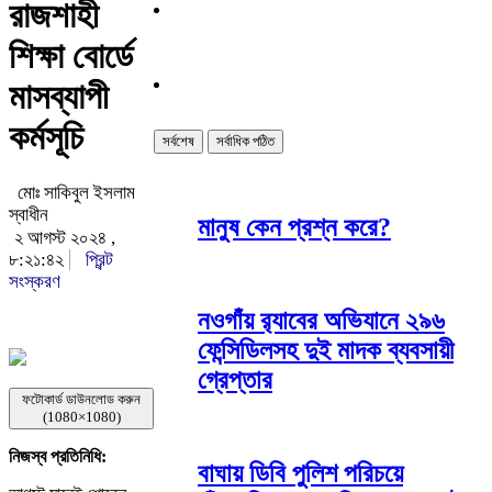
রাজশাহী
শিক্ষা বোর্ডে
মাসব্যাপী
কর্মসূচি
সর্বশেষ
সর্বাধিক পঠিত
মোঃ সাকিবুল ইসলাম
স্বাধীন
মানুষ কেন প্রশ্ন করে?
২ আগস্ট ২০২৪ ,
৮:২১:৪২
প্রিন্ট
সংস্করণ
নওগাঁয় র‌্যাবের অভিযানে ২৯৬
ফেন্সিডিলসহ দুই মাদক ব্যবসায়ী
গ্রেপ্তার
ফটোকার্ড ডাউনলোড করুন
(1080×1080)
নিজস্ব প্রতিনিধি:
বাঘায় ডিবি পুলিশ পরিচয়ে