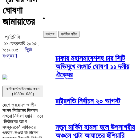
ঘোষণা
জামায়াতের
সর্বশেষ
সর্বাধিক পঠিত
প্রতিনিধি
১১ ফেব্রুয়ারি ২০২৫ ,
৯:১৩:৩৫
প্রিন্ট
সংস্করণ
ঢাকায় মহাসমাবেশসহ চার সিটি
অভিমুখে লংমার্চ ঘোষণা ১১ দলীয়
ঐক্যের
ফটোকার্ড ডাউনলোড করুন
(1080×1080)
রাষ্ট্রপতি নির্বাচন ২০ আগস্ট
দেশে ত্রয়োদশ জাতীয়
সংসদ নির্বাচনের দিনক্ষণ
এখনো নির্ধারণ হয়নি। তবে
‘নির্বাচনের আগে
নতুন মার্কিন হামলা হলে উপসাগরীয়
সংস্কারকে’ অধিকতর
গুরুত্ব দেওয়া বাংলাদেশ
অঞ্চলে পাল্টা আঘাতের হুঁশিয়ারি