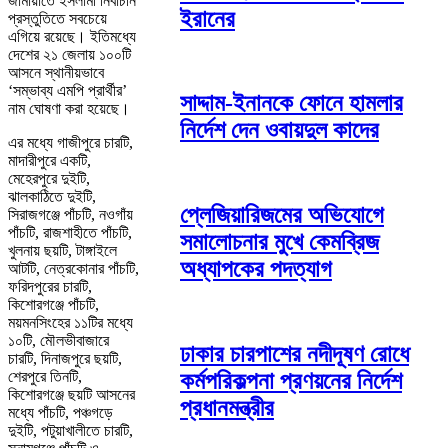
জামায়াতে ইসলামী নির্বাচনি
ইরানের
প্রস্তুতিতে সবচেয়ে
এগিয়ে রয়েছে। ইতিমধ্যে
দেশের ২১ জেলায় ১০০টি
আসনে স্থানীয়ভাবে
‘সম্ভাব্য এমপি প্রার্থীর’
সাদ্দাম-ইনানকে ফোনে হামলার
নাম ঘোষণা করা হয়েছে।
নির্দেশ দেন ওবায়দুল কাদের
এর মধ্যে গাজীপুরে চারটি,
মাদারীপুরে একটি,
মেহেরপুরে দুইটি,
ঝালকাঠিতে দুইটি,
প্লেজিয়ারিজমের অভিযোগে
সিরাজগঞ্জে পাঁচটি, নওগাঁয়
পাঁচটি, রাজশাহীতে পাঁচটি,
সমালোচনার মুখে কেমব্রিজ
খুলনায় ছয়টি, টাঙ্গাইলে
অধ্যাপকের পদত্যাগ
আটটি, নেত্রকোনার পাঁচটি,
ফরিদপুরের চারটি,
কিশোরগঞ্জে পাঁচটি,
ময়মনসিংহের ১১টির মধ্যে
১০টি, মৌলভীবাজারে
ঢাকার চারপাশের নদীদূষণ রোধে
চারটি, দিনাজপুরে ছয়টি,
শেরপুরে তিনটি,
কর্মপরিকল্পনা প্রণয়নের নির্দেশ
কিশোরগঞ্জে ছয়টি আসনের
প্রধানমন্ত্রীর
মধ্যে পাঁচটি, পঞ্চগড়ে
দুইটি, পটুয়াখালীতে চারটি,