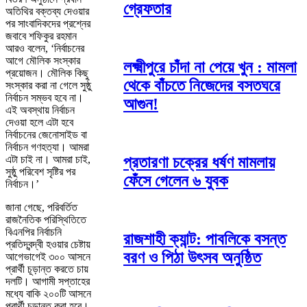
গ্রেফতার
অতিথির বক্তব্য দেওয়ার
পর সাংবাদিকদের প্রশ্নের
জবাবে শফিকুর রহমান
আরও বলেন, ‘নির্বাচনের
আগে মৌলিক সংস্কার
লক্ষ্মীপুরে চাঁদা না পেয়ে খুন : মামলা
প্রয়োজন। মৌলিক কিছু
থেকে বাঁচতে নিজেদের বসতঘরে
সংস্কার করা না গেলে সুষ্ঠু
নির্বাচন সম্ভব হবে না।
আগুন!
এই অবস্থায় নির্বাচন
দেওয়া হলে এটা হবে
নির্বাচনের জেনোসাইড বা
নির্বাচন গণহত্যা। আমরা
প্রতারণা চক্রের ধর্ষণ মামলায়
এটা চাই না। আমরা চাই,
সুষ্ঠু পরিবেশ সৃষ্টির পর
ফেঁসে গেলেন ৬ যুবক
নির্বাচন।’
জানা গেছে, পরিবর্তিত
রাজনৈতিক পরিস্থিতিতে
বিএনপির নির্বাচনি
রাজশাহী ক্যান্ট: পাবলিকে বসন্ত
প্রতিদ্বন্দ্বী হওয়ার চেষ্টায়
বরণ ও পিঠা উৎসব অনুষ্ঠিত
আগেভাগেই ৩০০ আসনে
প্রার্থী চূড়ান্ত করতে চায়
দলটি। আগামী সপ্তাহের
মধ্যে বাকি ২০০টি আসনে
প্রার্থী চূড়ান্ত করা হবে।