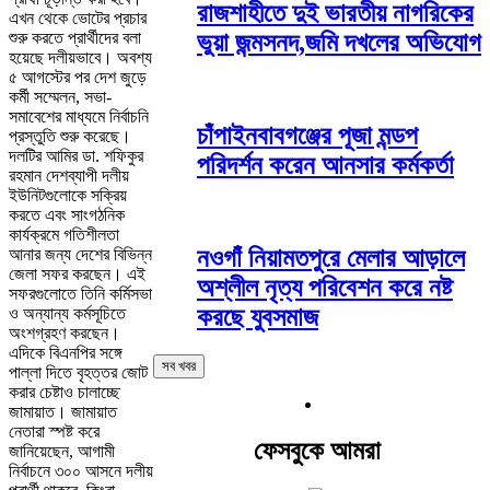
রাজশাহীতে দুই ভারতীয় নাগরিকের
এখন থেকে ভোটের প্রচার
শুরু করতে প্রার্থীদের বলা
ভুয়া জন্মসনদ,জমি দখলের অভিযোগ
হয়েছে দলীয়ভাবে। অবশ্য
৫ আগস্টের পর দেশ জুড়ে
কর্মী সম্মেলন, সভা-
সমাবেশের মাধ্যমে নির্বাচনি
চাঁপাইনবাবগঞ্জের পূজা মন্ডপ
প্রস্তুতি শুরু করেছে।
দলটির আমির ডা. শফিকুর
পরিদর্শন করেন আনসার কর্মকর্তা
রহমান দেশব্যাপী দলীয়
ইউনিটগুলোকে সক্রিয়
করতে এবং সাংগঠনিক
কার্যক্রমে গতিশীলতা
নওগাঁ নিয়ামতপুরে মেলার আড়ালে
আনার জন্য দেশের বিভিন্ন
জেলা সফর করছেন। এই
অশ্লীল নৃত্য পরিবেশন করে নষ্ট
সফরগুলোতে তিনি কর্মিসভা
করছে যুবসমাজ
ও অন্যান্য কর্মসূচিতে
অংশগ্রহণ করছেন।
এদিকে বিএনপির সঙ্গে
সব খবর
পাল্লা দিতে বৃহত্তর জোট
করার চেষ্টাও চালাচ্ছে
জামায়াত। জামায়াত
নেতারা স্পষ্ট করে
ফেসবুকে আমরা
জানিয়েছেন, আগামী
নির্বাচনে ৩০০ আসনে দলীয়