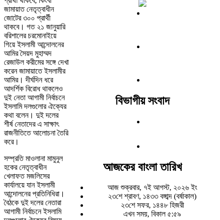
প্রার্থী থাকবে, কিংবা
জামায়াত নেতৃত্বাধীন
জোটের ৩০০ প্রার্থী
থাকবে। গত ২১ জানুয়ারি
বরিশালের চরমোনাইয়ে
গিয়ে ইসলামী আন্দোলনের
আমির সৈয়দ মুহাম্মদ
রেজাউল করীমের সঙ্গে দেখা
করেন জামায়াতে ইসলামীর
আমির। দীর্ঘদিন ধরে
আদর্শিক বিরোধ থাকলেও
দুই নেতা আগামী নির্বাচনে
বিভাগীয় সংবাদ
ইসলামি দলগুলোর ঐক্যের
কথা বলেন। দুই দলের
শীর্ষ নেতাদের এ সাক্ষাৎ
রাজনীতিতে আলোচনা তৈরি
করে।
সম্প্রতি মাওলানা মামুনুল
আজকের বাংলা তারিখ
হকের নেতৃত্বাধীন
খেলাফত মজলিসের
কার্যালয়ে যান ইসলামী
আজ শুক্রবার, ৭ই আগস্ট, ২০২৬ ইং
আন্দোলনের প্রতিনিধিরা।
২৩শে শ্রাবণ, ১৪৩৩ বঙ্গাব্দ (বর্ষাকাল)
বৈঠকে দুই দলের নেতারা
২৩শে সফর, ১৪৪৮ হিজরী
আগামী নির্বাচনে ইসলামি
এখন সময়, বিকাল ৫:৫৯