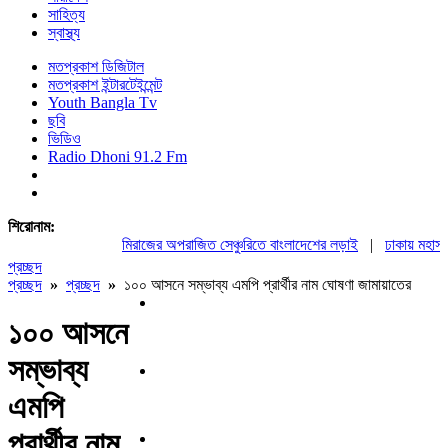
সাহিত্য
স্বাস্থ্য
মতপ্রকাশ ডিজিটাল
মতপ্রকাশ ইন্টারটেইন্মেন্ট
Youth Bangla Tv
ছবি
ভিডিও
Radio Dhoni 91.2 Fm
শিরোনাম:
মিরাজের অপরাজিত সেঞ্চুরিতে বাংলাদেশের লড়াই
|
ঢাকায় মহাসমাবে
প্রচ্ছদ
প্রচ্ছদ
»
প্রচ্ছদ
»
১০০ আসনে সম্ভাব্য এমপি প্রার্থীর নাম ঘোষণা জামায়াতের
১০০ আসনে
সম্ভাব্য
এমপি
প্রার্থীর নাম