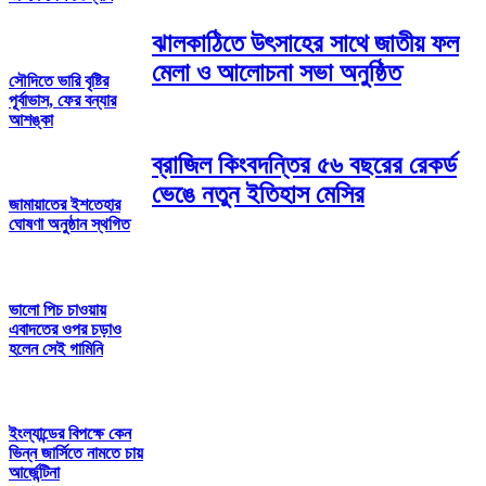
ঝালকাঠিতে উৎসাহের সাথে জাতীয় ফল
মেলা ও আলোচনা সভা অনুষ্ঠিত
সৌদিতে ভারি বৃষ্টির
পূর্বাভাস, ফের বন্যার
আশঙ্কা
ব্রাজিল কিংবদন্তির ৫৬ বছরের রেকর্ড
ভেঙে নতুন ইতিহাস মেসির
জামায়াতের ইশতেহার
ঘোষণা অনুষ্ঠান স্থগিত
ভালো পিচ চাওয়ায়
এবাদতের ওপর চড়াও
হলেন সেই গামিনি
ইংল্যান্ডের বিপক্ষে কেন
ভিন্ন জার্সিতে নামতে চায়
আর্জেন্টিনা