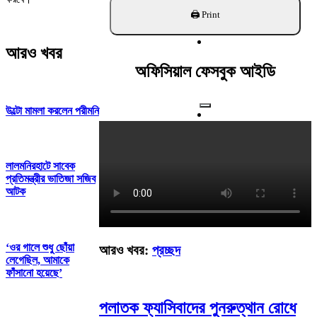
খুঁজুন
আরও খবর
অফিসিয়াল ফেসবুক আইডি
উল্টো মামলা করলেন পরীমনি
লালমনিরহাটে সাবেক
প্রতিমন্ত্রীর ভাতিজা সজিব
আটক
‘ওর গালে শুধু ছোঁয়া
আরও খবর:
প্রচ্ছদ
লেগেছিল, আমাকে
ফাঁসানো হয়েছে’
পলাতক ফ্যাসিবাদের পুনরুত্থান রোধে