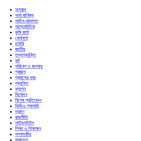
অপরাধ
অর্থ-বাণিজ্য
আইন-আদালত
আন্তর্জাতিক
কৃষি বার্তা
খেলাধুলা
চাকরি
জাতীয়
তথ্যপ্রযুক্তি
ধর্ম
পরিবেশ ও জলবায়ু
প্রচ্ছদ
প্রবাসের খবর
প্রযুক্তি
ফ্যাশন
বিনোদন
বিশেষ প্রতিবেদন
ভিডিও গ্যালারি
ভ্রমণ
রাজনীতি
লাইফস্টাইল
শিক্ষা ও শিক্ষাঙ্গন
সম্পাদকীয়
সারাদেশ