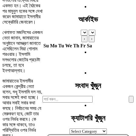
দলগুলোর ঐক্যের বিষয়ে
একমত হন। এই বৈঠকের
পর মামুনুল হকের সঙ্গে দেখা
করেন জামায়াতে ইসলামীর
আর্কাইভ
সেক্রেটারি জেনারেল।
খেলাফত মজলিসের একজন
নেতা জানান, জামায়াতের
‹
›
অনুষ্ঠানে আমন্ত্রণ জানাতে
Su
Mo
Tu
We
Th
Fr
Sa
এসেছিলেন মিয়া গোলাম
পরওয়ার। ইসলামি
দলগুলোর জোটের প্রচেষ্টা
চলছে, তা হবে
ইনশাআল্লাহ।
জামায়াতের ইসলামীর
সংবাদ খুঁজুন
একজন কেন্দ্রীয় নেতা
বলেন, শুধু ইসলামি দল নয়,
সবার সঙ্গেই কথা হচ্ছে।
Search
আবার সবাই সবার কথা
For:
বলছে। নির্বাচনের সময় যে
মেরুকরণ হবে, জোট তার
ক্যাটাগরি খুঁজুন
ওপর নির্ভর করবে। কে
কার সঙ্গে থাকবে, তাও
পরিস্থিতির ওপর নির্ভর
ক্যাটাগরি
করবে।