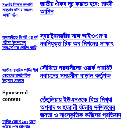
জাতীয় ঐক্য দৃঢ় করতে হবে: মাহ্দী
নওগাঁয় শিক্ষক দম্পতি
লাঞ্ছনার ঘটনায় তদন্ত
আমিন
কমিটি গঠন
স্বরাষ্ট্রমন্ত্রীর সঙ্গে আইওএম’র
রাজশাহীতে ডিগ্রী ২য় বর্ষ
নবনিযুক্ত চিফ অব মিশনের সাক্ষাৎ
পরীক্ষা উপলক্ষ্যে
আরএমপি’র নোটিশ জারি
সৌদিতে প্রবাসীদের ওয়ার্ক পারমিট
জাতীয় নাগরিক পার্টির শীর্ষ
নবায়নের সময়সীমা বাড়াল কর্তৃপক্ষ
নেতাদের রাজনৈতিক
উত্থান যেভাবে
Sponsered
content
তেঁতুলিয়ায় ইউএনওকে ঘিরে মিথ্যা
অপবাদ ও হয়রানী ঘটনায় সর্বস্তরের
জনতা ও সাংস্কৃতিক কর্মীদের প্রতিবাদ
ফাহিম তোপে ১০২ রানে
গুটিয়ে গেল চট্টগ্রাম