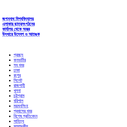
জগন্নাথ বিশ্ববিদ্যালয়
এলাকায় ছাত্রসংগঠনের
কার্যালয় থেকে অস্ত্র
উদ্ধারে উদ্বেগ ও আতঙ্ক
প্রচ্ছদ
কনভার্টার
সব খবর
ঢাকা
রংপুর
সিলেট
রাজশাহী
খুলনা
চট্টগ্রাম
বরিশাল
ময়মনসিংহ
প্রবাসের খবর
বিশেষ প্রতিবেদন
সাহিত্য
সম্পাদকীয়