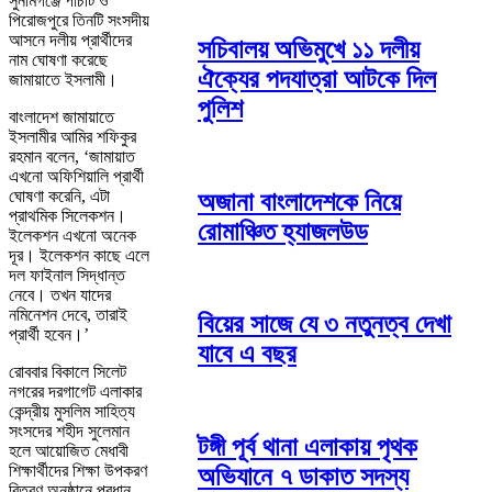
সুনামগঞ্জে পাঁচটি ও
পিরোজপুরে তিনটি সংসদীয়
আসনে দলীয় প্রার্থীদের
সচিবালয় অভিমুখে ১১ দলীয়
নাম ঘোষণা করেছে
ঐক্যের পদযাত্রা আটকে দিল
জামায়াতে ইসলামী।
পুলিশ
বাংলাদেশ জামায়াতে
ইসলামীর আমির শফিকুর
রহমান বলেন, ‘জামায়াত
এখনো অফিশিয়ালি প্রার্থী
ঘোষণা করেনি, এটা
অজানা বাংলাদেশকে নিয়ে
প্রাথমিক সিলেকশন।
রোমাঞ্চিত হ্যাজলউড
ইলেকশন এখনো অনেক
দূর। ইলেকশন কাছে এলে
দল ফাইনাল সিদ্ধান্ত
নেবে। তখন যাদের
নমিনেশন দেবে, তারাই
বিয়ের সাজে যে ৩ নতুনত্ব দেখা
প্রার্থী হবেন।’
যাবে এ বছর
রোববার বিকালে সিলেট
নগরের দরগাগেট এলাকার
কেন্দ্রীয় মুসলিম সাহিত্য
সংসদের শহীদ সুলেমান
টঙ্গী পূর্ব থানা এলাকায় পৃথক
হলে আয়োজিত মেধাবী
শিক্ষার্থীদের শিক্ষা উপকরণ
অভিযানে ৭ ডাকাত সদস্য
বিতরণ অনুষ্ঠানে প্রধান