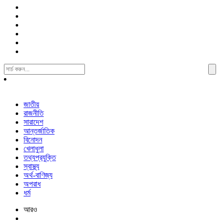
Search
For:
জাতীয়
রাজনীতি
সারাদেশ
আন্তর্জাতিক
বিনোদন
খেলাধুলা
তথ্যপ্রযুক্তি
স্বাস্থ্য
অর্থ-বাণিজ্য
অপরাধ
ধর্ম
আরও