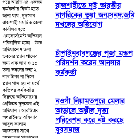
পরে আরডিএর একজন
রাজশাহীতে দুই ভারতীয়
কর্মকর্তার নিকট হতে
নাগরিকের ভুয়া জন্মসনদ,জমি
জানা যায় , দুদকের
রাজশাহী সমন্বিত জেলা
দখলের অভিযোগ
কার্যালয় হতে
এনফোর্সমেন্ট অভিযান
পরিচালিত হচ্ছে । উক্ত
অভিযানে ৭ তলা
চাঁপাইনবাবগঞ্জের পূজা মন্ডপ
ভবনের প্ল্যান পাসের
পরিদর্শন করেন আনসার
জন্য এক লাখ ও ১০
তলা ভবনের জন্য ২
কর্মকর্তা
লাখ টাকা না দিলে
প্ল্যান পাস হয় না মর্মে
কতিপয় কর্মকর্তার
বিরুদ্ধে অভিযোগের
নওগাঁ নিয়ামতপুরে মেলার
প্রেক্ষিতে দুদকের এই
আড়ালে অশ্লীল নৃত্য
অভিযান । আরডিএর
অথরাইজড অফিসার
পরিবেশন করে নষ্ট করছে
আবুল কালাম
যুবসমাজ
আজাদের সাথে
অনেকক্ষণ সাক্ষাতের