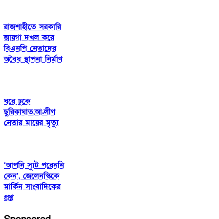
রাজশাহীতে সরকারি
জায়গা দখল করে
বিএনপি নেতাদের
অবৈধ স্থাপনা নির্মাণ
ঘরে ঢুকে
ছুরিকাঘাত,আ.লীগ
নেতার মায়ের মৃত্যু
‘আপনি স্যুট পরেননি
কেন’, জেলেনস্কিকে
মার্কিন সাংবাদিকের
প্রশ্ন