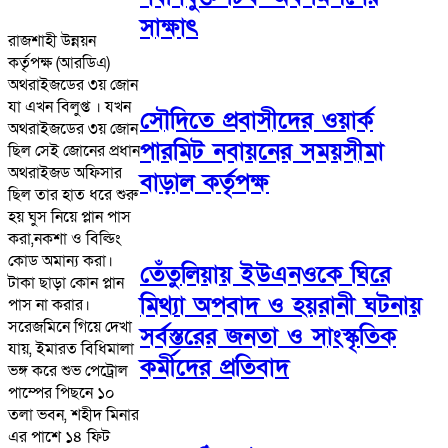
সাক্ষাৎ
রাজশাহী উন্নয়ন
কর্তৃপক্ষ (আরডিএ)
অথরাইজডের ৩য় জোন
যা এখন বিলুপ্ত ‌। যখন
সৌদিতে প্রবাসীদের ওয়ার্ক
অথরাইজডের ৩য় জোন
পারমিট নবায়নের সময়সীমা
ছিল সেই জোনের প্রধান
অথরাইজড অফিসার
বাড়াল কর্তৃপক্ষ
ছিল তার হাত ধরে শুরু
হয় ঘুস নিয়ে প্লান পাস
করা,নকশা ও বিল্ডিং
কোড অমান্য করা।
তেঁতুলিয়ায় ইউএনওকে ঘিরে
টাকা ছাড়া কোন প্লান
মিথ্যা অপবাদ ও হয়রানী ঘটনায়
পাস না করার।
সরেজমিনে গিয়ে দেখা
সর্বস্তরের জনতা ও সাংস্কৃতিক
যায়, ইমারত বিধিমালা
কর্মীদের প্রতিবাদ
ভঙ্গ করে শুভ পেট্রোল
পাম্পের পিছনে ১০
তলা ভবন, শহীদ মিনার
এর পাশে ১৪ ফিট