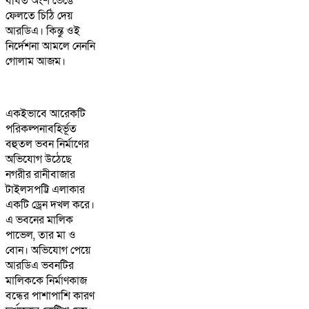
বর্ধিত অংশ ভেঙে
ফেলতে চিঠি দেয়
আরডিএ। কিন্তু ওই
নির্দেশনা আমলে নেননি
গোলাম আজম।
একইভাবে আরেকটি
পরিকল্পনাবহির্ভূত
বহুতল ভবন নির্মাণের
অভিযোগ উঠেছে
নগরীর রানীবাজার
টাইলসপট্টি এলাকার
একটি ড্রেন দখল করে।
এ ভবনের মালিক
পাভেল, তার মা ও
বোন। অভিযোগ পেয়ে
আরডিএ ভবনটির
মালিককে নির্মাণকাজ
বন্ধের পাশাপাশি কারণ