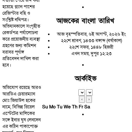
সত্যতা পেয়ে জব্দ করা
হয়েছে প্ল্যান পাশের
রেজিস্টার বহি ও
আজকের বাংলা তারিখ
সংশ্লিষ্ট নথিপত্র।
অভিযানকালে সংগৃহীত
রেকর্ডপত্র পর্যালোচনা
আজ বৃহস্পতিবার, ৬ই আগস্ট, ২০২৬ ইং
করে প্রয়োজনীয় ব্যবস্থা
২২শে শ্রাবণ, ১৪৩৩ বঙ্গাব্দ (বর্ষাকাল)
গ্রহণের জন্য কমিশন
২২শে সফর, ১৪৪৮ হিজরী
বরাবর পূর্ণাঙ্গ
এখন সময়, দুপুর ১২:২৩
প্রতিবেদন দাখিল করা
হবে।
আর্কাইভ
অভিযোগ রয়েছে আরও
আরডিএ চেয়ারম্যান
‹
›
মোঃ জিয়াউল হকের
নামে, বিভিন্ন রিয়েল
Su
Mo
Tu
We
Th
Fr
Sa
এস্টেটের মালিকের
সঙ্গে ইনার ঘুষ লেনদেন
এর কঠিন পাকাপোক্ত