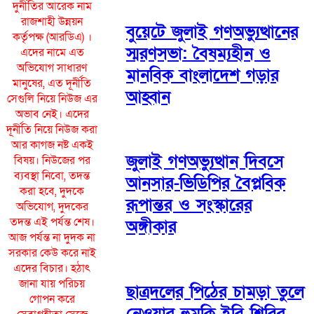
দুর্নীতির আরেক নাম
রাজশাহী উন্নয়ন
বুয়েটে জুলাই গণঅভ্যুত্থানের
কর্তৃপক্ষ (আরডিএ) ।
স্মরণসভা: বৈষম্যহীন ও
এদের নামে এত
অভিযোগ সাধারণ
মানবিক বাংলাদেশ গড়ার
মানুষের, এত দূর্নীতি
আহ্বান
সেগুলি নিয়ে নিউজ এর
অভাব নেই। এদের
দূর্নীতি নিয়ে নিউজ করা
আর কাগজ নষ্ট একই
জুলাই গণঅভ্যুত্থান দিবসে
বিষয়। নিউজের পর
ব্যবস্থা নিবো, তদন্ত
আনসার-ভিডিপির বৈপ্লবিক
করা হবে, দুদকে
রূপান্তর ও সংস্কারের
অভিযোগ, দুদকের
তদন্ত এই পর্যন্ত শেষ।
অঙ্গীকার
আজ পর্যন্ত না দুদক না
সরকার কেউ করে নাই
এদের বিচার। হঠাৎ
জানা যায় পরিচয়
ছাত্রদলের পিঠের চামড়া তুলে
গোপন করে
নেওয়ার হুমকি ইবি শিবির