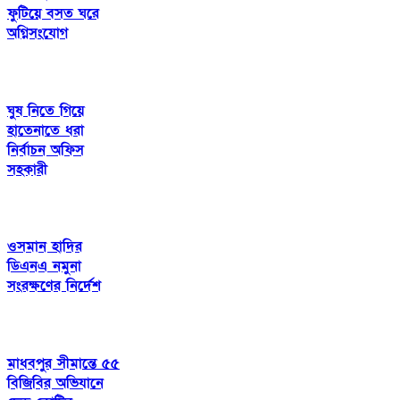
ফুটিয়ে বসত ঘরে
অগ্নিসংযোগ
ঘুষ নিতে গিয়ে
হাতেনাতে ধরা
নির্বাচন অফিস
সহকারী
ওসমান হাদির
ডিএনএ নমুনা
সংরক্ষণের নির্দেশ
মাধবপুর সীমান্তে ৫৫
বিজিবির অভিযানে