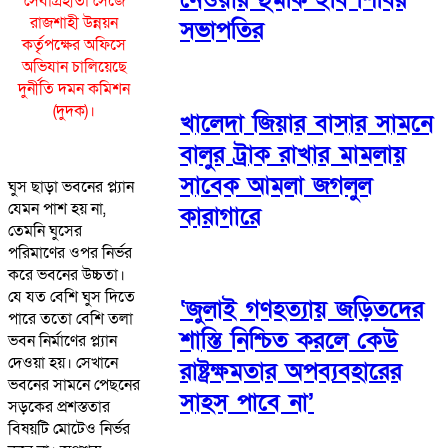
সেবাগ্রহীতা সেজে
রাজশাহী উন্নয়ন
সভাপতির
কর্তৃপক্ষের অফিসে
অভিযান চালিয়েছে
দুর্নীতি দমন কমিশন
(দুদক)।
খালেদা জিয়ার বাসার সামনে
বালুর ট্রাক রাখার মামলায়
সাবেক আমলা জগলুল
ঘুস ছাড়া ভবনের প্ল্যান
যেমন পাশ হয় না,
কারাগারে
তেমনি ঘুসের
পরিমাণের ওপর নির্ভর
করে ভবনের উচ্চতা।
যে যত বেশি ঘুস দিতে
‘জুলাই গণহত্যায় জড়িতদের
পারে ততো বেশি তলা
শাস্তি নিশ্চিত করলে কেউ
ভবন নির্মাণের প্ল্যান
দেওয়া হয়। সেখানে
রাষ্ট্রক্ষমতার অপব্যবহারের
ভবনের সামনে পেছনের
সাহস পাবে না’
সড়কের প্রশস্ততার
বিষয়টি মোটেও নির্ভর