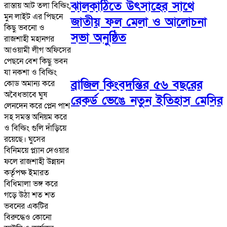
ঝালকাঠিতে উৎসাহের সাথে
রাস্তায় আট তলা বিল্ডিং,
মুন লাইট এর পিছনে
জাতীয় ফল মেলা ও আলোচনা
কিছু ভবনো ও
সভা অনুষ্ঠিত
রাজশাহী মহানগর
আওয়ামী লীগ অফিসের
পেছনে বেশ কিছু ভবন
যা নকশা ও বিল্ডিং
ব্রাজিল কিংবদন্তির ৫৬ বছরের
কোড অমান্য করে
অবৈধভাবে ঘুষ
রেকর্ড ভেঙে নতুন ইতিহাস মেসির
লেনদেন করে প্লেন পাশ
সহ সমস্ত অনিয়ম করে
ও বিল্ডিং গুলি দাঁড়িয়ে
রয়েছে। ঘুসের
বিনিময়ে প্ল্যান দেওয়ার
ফলে রাজশাহী উন্নয়ন
কর্তৃপক্ষ ইমারত
বিধিমালা ভঙ্গ করে
গড়ে উঠা শত শত
ভবনের একটির
বিরুদ্ধেও কোনো