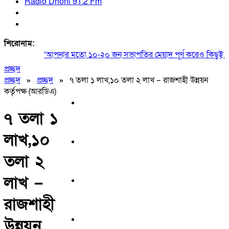
Radio Dhoni 91.2 Fm
শিরোনাম:
‘আপনার মতো ১০-২০ জন সভাপতির মেয়াদ পূর্ণ করেও কিছুই করতে 
প্রচ্ছদ
প্রচ্ছদ
»
প্রচ্ছদ
»
৭ তলা ১ লাখ,১০ তলা ২ লাখ – রাজশাহী উন্নয়ন
কর্তৃপক্ষ (আরডিএ)
৭ তলা ১
লাখ,১০
তলা ২
লাখ –
রাজশাহী
উন্নয়ন