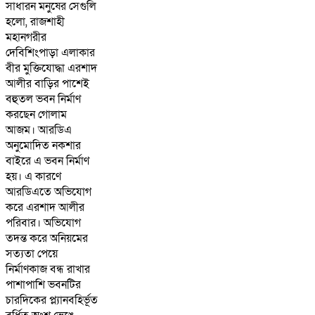
সাধারন মনুষের সেগুলি
হলো, রাজশাহী
মহানগরীর
দেবিশিংপাড়া এলাকার
বীর মুক্তিযোদ্ধা এরশাদ
আলীর বাড়ির পাশেই
বহুতল ভবন নির্মাণ
করছেন গোলাম
আজম। আরডিএ
অনুমোদিত নকশার
বাইরে এ ভবন নির্মাণ
হয়। এ কারণে
আরডিএতে অভিযোগ
করে এরশাদ আলীর
পরিবার। অভিযোগ
তদন্ত করে অনিয়মের
সত্যতা পেয়ে
নির্মাণকাজ বন্ধ রাখার
পাশাপাশি ভবনটির
চারদিকের প্ল্যানবহির্ভূত