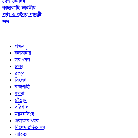
দেড় কোটির
কাছাকাছি ভারতীয়
পণ্য ও অবৈধ সামগ্রী
জব্দ
প্রচ্ছদ
কনভার্টার
সব খবর
ঢাকা
রংপুর
সিলেট
রাজশাহী
খুলনা
চট্টগ্রাম
বরিশাল
ময়মনসিংহ
প্রবাসের খবর
বিশেষ প্রতিবেদন
সাহিত্য