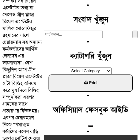
সম্পর্ক। সব রিয়েল
এস্টেটের তথ্য না
পেলেও গ্রীন প্লাজা
সংবাদ খুঁজুন
রিয়েল এস্টেটের
মালিক মোস্তাফিজুর
Search
রহমানের সাথে
For:
চেয়ারম্যান সহ অন্যান্য
কর্মকর্তাদের আর্থিক
ক্যাটাগরি খুঁজুন
লেনদেন এর
ভালোবাসা। বেশ
কিছুদিন আগে গ্রীন
ক্যাটাগরি
প্লাজা রিয়েল এস্টেটের
খুঁজুন
২ টা বিল্ডিং অনিয়ম
করে ঘুষ দিয়ে বিল্ডিং
সম্পুর্ন করা এরপর
গ্রাহকের সাথে
অফিসিয়াল ফেসবুক আইডি
প্রতারণার নিউজ হয়।
এরপর চেয়ারম্যান
নিজে গণমাধ্যম
কর্মীদের বলেন বাড়ি
ভাঙ্গার নোটিশ দেওয়া