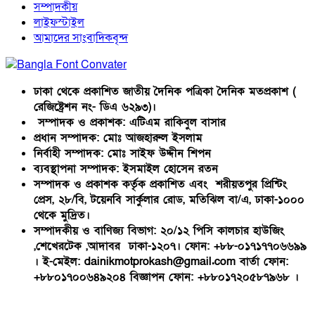
সম্পাদকীয়
লাইফস্টাইল
আমাদের সাংবাদিকবৃন্দ
ঢাকা থেকে প্রকাশিত জাতীয় দৈনিক পত্রিকা দৈনিক মতপ্রকাশ (
রেজিষ্ট্রেশন নং- ডিএ ৬২৯৩)।
সম্পাদক ও প্রকাশক: এটিএম রাকিবুল বাসার
প্রধান সম্পাদক: মোঃ আজহারুল ইসলাম
নির্বাহী সম্পাদক: মোঃ সাইফ উদ্দীন শিপন
ব্যবস্থাপনা সম্পাদক: ইসমাইল হোসেন রতন
সম্পাদক ও প্রকাশক কর্তৃক প্রকাশিত এবং শরীয়তপুর প্রিন্টিং
প্রেস, ২৮/বি, টয়েনবি সার্কুলার রোড, মতিঝিল বা/এ, ঢাকা-১০০০
থেকে মুদ্রিত।
সম্পাদকীয় ও বাণিজ্য বিভাগ: ২০/১২ পিসি কালচার হাউজিং
,শেখেরটেক ,আদাবর ঢাকা-১২০৭। ফোন: +৮৮-০১৭১৭৭০৬৬৯৯
। ই-মেইল: dainikmotprokash@gmail.com বার্তা ফোন:
+৮৮০১৭০০৬৪৯২০৪ বিজ্ঞাপন ফোন: +৮৮০১৭২০৫৮৭৯৬৮ ।