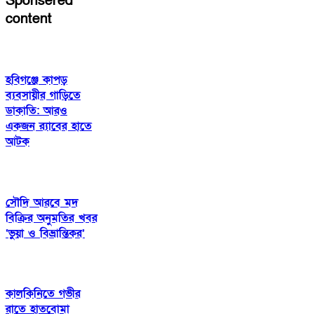
Sponsered
content
হবিগঞ্জে কাপড়
ব্যবসায়ীর গাড়িতে
ডাকাতি: আরও
একজন র‍্যাবের হাতে
আটক
সৌদি আরবে মদ
বিক্রির অনুমতির খবর
‘ভুয়া ও বিভ্রান্তিকর’
কালকিনিতে গভীর
রাতে হাতবোমা