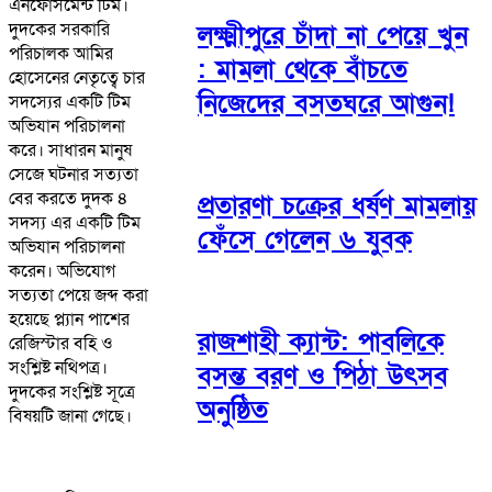
এনফোর্সমেন্ট টিম।
দুদকের সরকারি
লক্ষ্মীপুরে চাঁদা না পেয়ে খুন
পরিচালক আমির
: মামলা থেকে বাঁচতে
হোসেনের নেতৃত্বে চার
নিজেদের বসতঘরে আগুন!
সদস্যের একটি টিম
অভিযান পরিচালনা
করে। সাধারন মানুষ
সেজে ঘটনার সত্যতা
বের করতে দুদক ৪
প্রতারণা চক্রের ধর্ষণ মামলায়
সদস্য এর একটি টিম
ফেঁসে গেলেন ৬ যুবক
অভিযান পরিচালনা
করেন। অভিযোগ
সত্যতা পেয়ে জব্দ করা
হয়েছে প্ল্যান পাশের
রাজশাহী ক্যান্ট: পাবলিকে
রেজিস্টার বহি ও
সংশ্লিষ্ট নথিপত্র।
বসন্ত বরণ ও পিঠা উৎসব
দুদকের সংশ্লিষ্ট সূত্রে
অনুষ্ঠিত
বিষয়টি জানা গেছে।