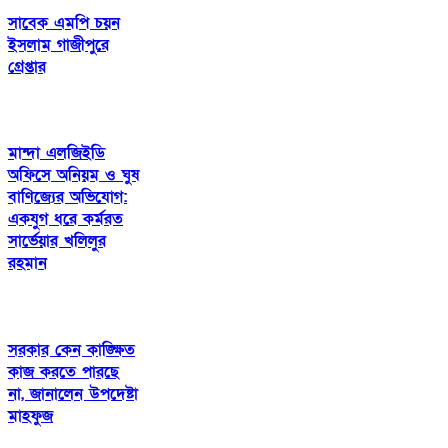
সাবেক এমপি চয়ন
ইসলাম গাজীপুরে
গ্রেপ্তার
মান্দা এলজিইডি
অফিসে অনিয়ম ও ঘুষ
বাণিজ্যের অভিযোগ:
একযুগ ধরে কর্মরত
সার্ভেয়ার খলিলুর
রহমান
সরকার কেন কাঙ্ক্ষিত
কাজ করতে পারছে
না, জানালেন উপদেষ্টা
মাহফুজ