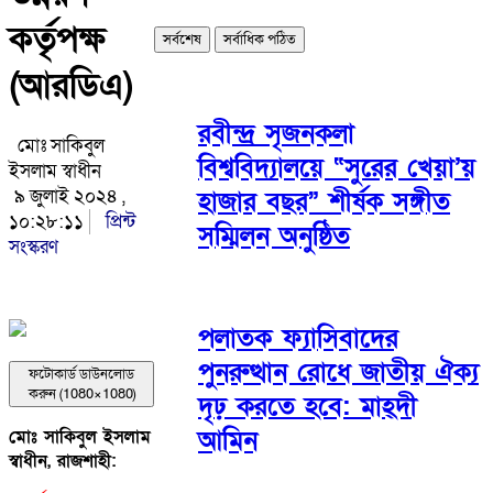
কর্তৃপক্ষ
সর্বশেষ
সর্বাধিক পঠিত
(আরডিএ)
রবীন্দ্র সৃজনকলা
মোঃ সাকিবুল
বিশ্ববিদ্যালয়ে “সুরের খেয়া’য়
ইসলাম স্বাধীন
৯ জুলাই ২০২৪ ,
হাজার বছর” শীর্ষক সঙ্গীত
১০:২৮:১১
প্রিন্ট
সম্মিলন অনুষ্ঠিত
সংস্করণ
পলাতক ফ্যাসিবাদের
পুনরুত্থান রোধে জাতীয় ঐক্য
ফটোকার্ড ডাউনলোড
করুন (1080×1080)
দৃঢ় করতে হবে: মাহ্দী
আমিন
মোঃ সাকিবুল ইসলাম
স্বাধীন, রাজশাহী: