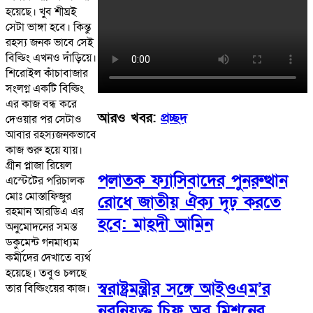
হয়েছে। খুব শীঘ্রই
সেটা ভাঙ্গা হবে। কিন্তু
রহস্য জনক ভাবে সেই
বিল্ডিং এখনও দাঁড়িয়ে।
শিরোইল কাঁচাবাজার
সংলগ্ন একটি বিল্ডিং
এর কাজ বন্ধ করে
আরও খবর:
প্রচ্ছদ
দেওয়ার পর সেটাও
আবার রহস্যজনকভাবে
কাজ শুরু হয়ে যায়।
গ্রীন প্লাজা রিয়েল
পলাতক ফ্যাসিবাদের পুনরুত্থান
এস্টেটের পরিচালক
মোঃ মোস্তাফিজুর
রোধে জাতীয় ঐক্য দৃঢ় করতে
রহমান আরডিএ এর
হবে: মাহ্দী আমিন
অনুমোদনের সমস্ত
ডকুমেন্ট গনমাধ্যম
কর্মীদের দেখাতে ব্যর্থ
হয়েছে। তবুও চলছে
স্বরাষ্ট্রমন্ত্রীর সঙ্গে আইওএম’র
তার বিল্ডিংয়ের কাজ।
নবনিযুক্ত চিফ অব মিশনের