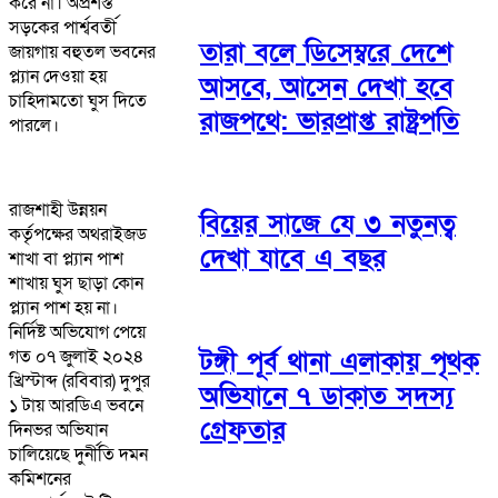
করে না। অপ্রশস্ত
সড়কের পার্শ্ববর্তী
তারা বলে ডিসেম্বরে দেশে
জায়গায় বহুতল ভবনের
প্ল্যান দেওয়া হয়
আসবে, আসেন দেখা হবে
চাহিদামতো ঘুস দিতে
রাজপথে: ভারপ্রাপ্ত রাষ্ট্রপতি
পারলে।
রাজশাহী উন্নয়ন
বিয়ের সাজে যে ৩ নতুনত্ব
কর্তৃপক্ষের অথরাইজড
দেখা যাবে এ বছর
শাখা বা প্ল্যান পাশ
শাখায় ঘুস ছাড়া কোন
প্ল্যান পাশ হয় না।
নির্দিষ্ট অভিযোগ পেয়ে
গত ০৭ জুলাই ২০২৪
টঙ্গী পূর্ব থানা এলাকায় পৃথক
খ্রিস্টাব্দ (রবিবার) দুপুর
অভিযানে ৭ ডাকাত সদস্য
১ টায় আরডিএ ভবনে
গ্রেফতার
দিনভর অভিযান
চালিয়েছে দুর্নীতি দমন
কমিশনের