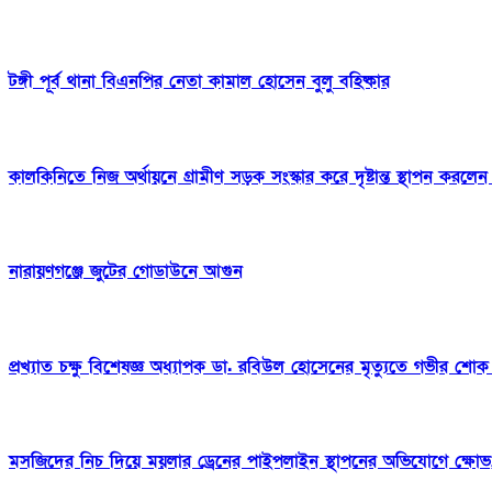
টঙ্গী পূর্ব থানা বিএনপির নেতা কামাল হোসেন বুলু বহিষ্কার
কালকিনিতে নিজ অর্থায়নে গ্রামীণ সড়ক সংস্কার করে দৃষ্টান্ত স্থাপন ক
নারায়ণগঞ্জে জুটের গোডাউনে আগুন
প্রখ্যাত চক্ষু বিশেষজ্ঞ অধ্যাপক ডা. রবিউল হোসেনের মৃত্যুতে গভীর শোক ও দ
মসজিদের নিচ দিয়ে ময়লার ড্রেনের পাইপলাইন স্থাপনের অভিযোগে ক্ষোভ, 