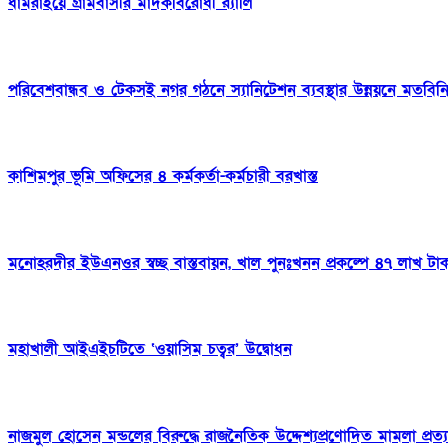
ধামরাইয়ে গ্রামবাসীর মাদকবিরোধী র‍্যালি
পরিবেশবান্ধব ও টেকসই নগর গঠনে স্যানিটেশন ব্যবস্থার উন্নয়নে মতবিনি
কাশিমপুর ভূমি অফিসের ৪ কর্মকর্তা-কর্মচারী বরখাস্ত
মনোহরদীর ইউএনওর স্বচ্ছ বাস্তবায়ন, খাল পুনঃখনন প্রকল্পে ৪৭ লাখ টাকা
মহাখালী আইএইচটিতে ‘ওয়াসিম চত্বর’ উদ্বোধন
নাজমুল হোসেন মন্ডলের বিরুদ্ধে রাজনৈতিক উদ্দেশ্যপ্রণোদিত মামলা প্রত্য