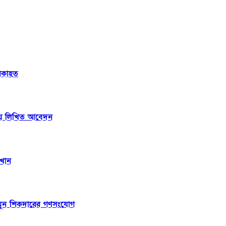
িকাহত
নায় লিখিত আবেদন
 খান
 মামুন শিকদারের গণসংযোগ