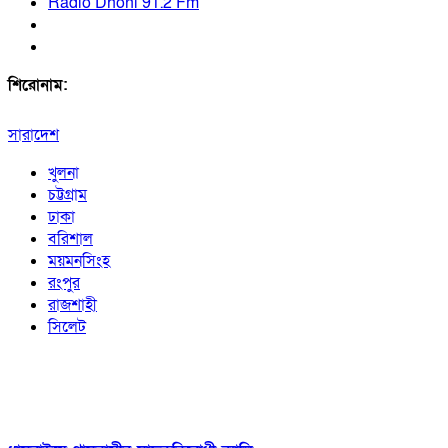
Radio Dhoni 91.2 Fm
শিরোনাম:
সারাদেশ
খুলনা
চট্টগ্রাম
ঢাকা
বরিশাল
ময়মনসিংহ
রংপুর
রাজশাহী
সিলেট