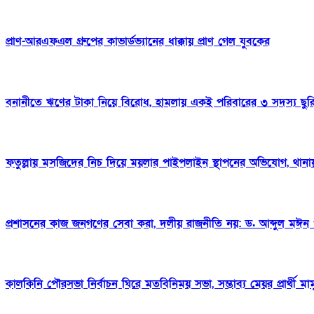
প্রাণ-আরএফএল গ্রুপের কাভার্ডভ্যানের ধাক্কায় প্রাণ গেল যুবকের
বনানীতে ঋণের টাকা নিয়ে বিরোধ, হামলায় একই পরিবারের ৩ সদস্য ছুর
ফতুল্লায় মসজিদের নিচ দিয়ে ময়লার পাইপলাইন স্থাপনের অভিযোগ, থা
প্রশাসনের কাজ জনগণের সেবা করা, দলীয় রাজনীতি নয়: ড. আব্দুল মঈন
কালকিনি পৌরসভা নির্বাচন ঘিরে মতবিনিময় সভা, সম্ভাব্য মেয়র প্রার্থী