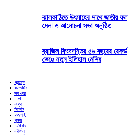
ঝালকাঠিতে উৎসাহের সাথে জাতীয় ফল
মেলা ও আলোচনা সভা অনুষ্ঠিত
ব্রাজিল কিংবদন্তির ৫৬ বছরের রেকর্ড
ভেঙে নতুন ইতিহাস মেসির
প্রচ্ছদ
কনভার্টার
সব খবর
ঢাকা
রংপুর
সিলেট
রাজশাহী
খুলনা
চট্টগ্রাম
বরিশাল