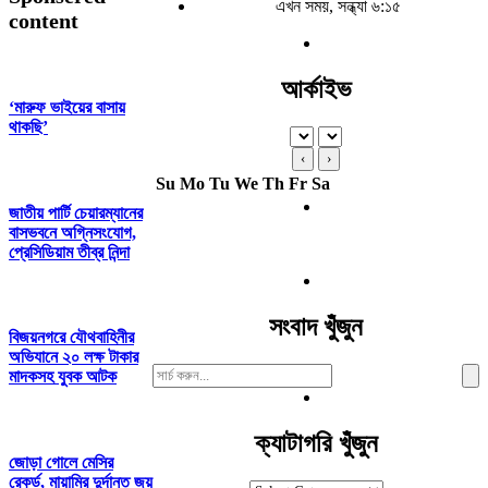
এখন সময়, সন্ধ্যা ৬:১৫
content
আর্কাইভ
‘মারুফ ভাইয়ের বাসায়
থাকছি’
‹
›
Su
Mo
Tu
We
Th
Fr
Sa
জাতীয় পার্টি চেয়ারম্যানের
বাসভবনে অগ্নিসংযোগ,
প্রেসিডিয়াম তীব্র নিন্দা
সংবাদ খুঁজুন
বিজয়নগরে যৌথবাহিনীর
অভিযানে ২০ লক্ষ টাকার
Search
মাদকসহ যুবক আটক
For:
ক্যাটাগরি খুঁজুন
জোড়া গোলে মেসির
রেকর্ড, মায়ামির দুর্দান্ত জয়