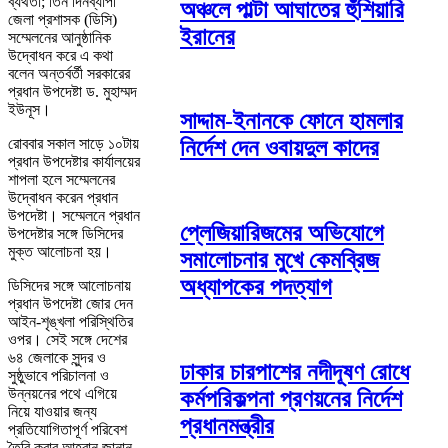
ব্যর্থতা; তিন দিনব্যাপী
অঞ্চলে পাল্টা আঘাতের হুঁশিয়ারি
জেলা প্রশাসক (ডিসি)
ইরানের
সম্মেলনের আনুষ্ঠানিক
উদ্বোধন করে এ কথা
বলেন অন্তর্বর্তী সরকারের
প্রধান উপদেষ্টা ড. মুহাম্মদ
ইউনূস।
সাদ্দাম-ইনানকে ফোনে হামলার
রোববার সকাল সাড়ে ১০টায়
নির্দেশ দেন ওবায়দুল কাদের
প্রধান উপদেষ্টার কার্যালয়ের
শাপলা হলে সম্মেলনের
উদ্বোধন করেন প্রধান
উপদেষ্টা। সম্মেলনে প্রধান
প্লেজিয়ারিজমের অভিযোগে
উপদেষ্টার সঙ্গে ডিসিদের
মুক্ত আলোচনা হয়।
সমালোচনার মুখে কেমব্রিজ
অধ্যাপকের পদত্যাগ
ডিসিদের সঙ্গে আলোচনায়
প্রধান উপদেষ্টা জোর দেন
আইন-শৃঙ্খলা পরিস্থিতির
ওপর। সেই সঙ্গে দেশের
৬৪ জেলাকে সুন্দর ও
ঢাকার চারপাশের নদীদূষণ রোধে
সুষ্ঠুভাবে পরিচালনা ও
উন্নয়নের পথে এগিয়ে
কর্মপরিকল্পনা প্রণয়নের নির্দেশ
নিয়ে যাওয়ার জন্য
প্রধানমন্ত্রীর
প্রতিযোগিতাপূর্ণ পরিবেশ
তৈরি করার আহ্বান জানান