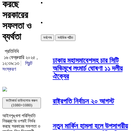
করছে
সরকারের
সফলতা ও
ব্যর্থতা
সর্বশেষ
সর্বাধিক পঠিত
প্রতিনিধি
১৬ ফেব্রুয়ারি ২০২৫ ,
ঢাকায় মহাসমাবেশসহ চার সিটি
১২:৩৯:১৩
প্রিন্ট
অভিমুখে লংমার্চ ঘোষণা ১১ দলীয়
সংস্করণ
ঐক্যের
রাষ্ট্রপতি নির্বাচন ২০ আগস্ট
ফটোকার্ড ডাউনলোড করুন
(1080×1080)
আইনশৃঙ্খলা পরিস্থিতি
নিয়ন্ত্রণের ওপরই নির্ভর
নতুন মার্কিন হামলা হলে উপসাগরীয়
করছে সরকারের সফলতা ও