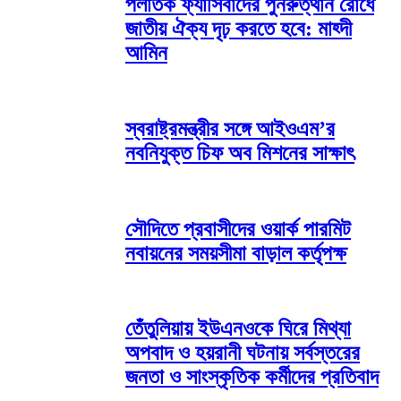
পলাতক ফ্যাসিবাদের পুনরুত্থান রোধে
জাতীয় ঐক্য দৃঢ় করতে হবে: মাহ্দী
আমিন
স্বরাষ্ট্রমন্ত্রীর সঙ্গে আইওএম’র
নবনিযুক্ত চিফ অব মিশনের সাক্ষাৎ
সৌদিতে প্রবাসীদের ওয়ার্ক পারমিট
নবায়নের সময়সীমা বাড়াল কর্তৃপক্ষ
তেঁতুলিয়ায় ইউএনওকে ঘিরে মিথ্যা
অপবাদ ও হয়রানী ঘটনায় সর্বস্তরের
জনতা ও সাংস্কৃতিক কর্মীদের প্রতিবাদ