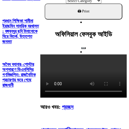
ক্যাটাগরি
খুঁজুন
প্রধান শিক্ষিকা শামীমা
ইয়াছমিন সাময়িক বরখাস্ত
: বঙ্গবন্ধুর ছবি টানানোকে
অফিসিয়াল ফেসবুক আইডি
ঘিরে বিতর্ক, উত্তপ্ত
জনমত
অবৈধ ব্যানার–পোস্টার
অপসারণে ডিএনসিসির
গণবিজ্ঞপ্তি: রাজনৈতিক
প্রচারণায় ভরে গেছে
রাজধানী
আরও খবর:
প্রচ্ছদ