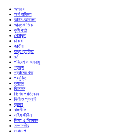
অপরাধ
অর্থ-বাণিজ্য
আইন-আদালত
আন্তর্জাতিক
কৃষি বার্তা
খেলাধুলা
চাকরি
জাতীয়
তথ্যপ্রযুক্তি
ধর্ম
পরিবেশ ও জলবায়ু
প্রচ্ছদ
প্রবাসের খবর
প্রযুক্তি
ফ্যাশন
বিনোদন
বিশেষ প্রতিবেদন
ভিডিও গ্যালারি
ভ্রমণ
রাজনীতি
লাইফস্টাইল
শিক্ষা ও শিক্ষাঙ্গন
সম্পাদকীয়
সারাদেশ