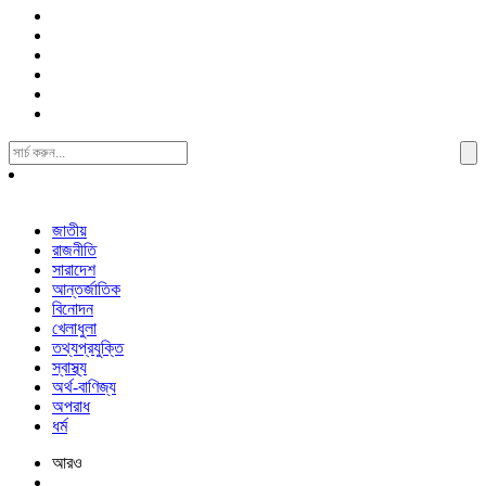
Search
For:
জাতীয়
রাজনীতি
সারাদেশ
আন্তর্জাতিক
বিনোদন
খেলাধুলা
তথ্যপ্রযুক্তি
স্বাস্থ্য
অর্থ-বাণিজ্য
অপরাধ
ধর্ম
আরও