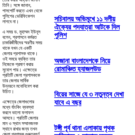
তিনি। সঙ্গে জানান,
পাসপোর্ট করতে এখন থেকে
পুলিশের ভেরিফিকেশন
সচিবালয় অভিমুখে ১১ দলীয়
লাগবে না।
ঐক্যের পদযাত্রা আটকে দিল
এ সময় ড. মুহাম্মদ ইউনূস
পুলিশ
বলেন, প্রশাসনে কর্মরত
চাকরিজীবীদের স্মরণীয় সময়
থাকে যখন যে একটি
জেলার প্রশাসক থাকে।
ওই সময়ে ব্যক্তি তার
অজানা বাংলাদেশকে নিয়ে
নিজেকে প্রমাণ করার
রোমাঞ্চিত হ্যাজলউড
সুযোগ পায়। এক্ষেত্রে
প্রতিটি জেলা প্রশাসককে
তার জেলার সার্বিক
উন্নয়নে মনোনিবেশ করা
উচিত।
বিয়ের সাজে যে ৩ নতুনত্ব দেখা
যাবে এ বছর
এক্ষেত্রে জেলাগুলোর
মধ্যে র্যাংকিং ব্যবস্থা
করলে ভালো ফলাফল
আসবে। প্রতিটি জেলার
মান ও স্থান সম্মানজনক
টঙ্গী পূর্ব থানা এলাকায় পৃথক
স্থানে রাখার জন্য তখন
জেলা প্রশাসক গুরুত্বপূর্ণ