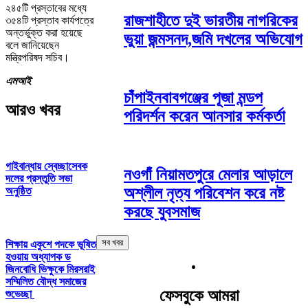
২৪৫টি প্রস্তাবের মধ্যে
রাজশাহীতে দুই ভারতীয় নাগরিকের
৩৫৪টি প্রস্তাব কার্যপত্রে
অন্তর্ভুক্ত করা হয়েছে
ভুয়া জন্মসনদ,জমি দখলের অভিযোগ
বলে জানিয়েছেন
মন্ত্রিপরিষদ সচিব।
এমআই
চাঁপাইনবাবগঞ্জের পূজা মন্ডপ
আরও খবর
পরিদর্শন করেন আনসার কর্মকর্তা
গাইবান্ধায় স্বেচ্ছাসেবক
নওগাঁ নিয়ামতপুরে মেলার আড়ালে
দলের প্রস্তুতি সভা
অশ্লীল নৃত্য পরিবেশন করে নষ্ট
অনুষ্ঠিত
করছে যুবসমাজ
সব খবর
শিক্ষায় একুশে পদকে ভূষিত
হওয়ায় অধ্যাপক ড
জিনবোধি ভিক্ষুকে মিরসরাই
সম্মিলিত বৌদ্ধ সমাজের
ফেসবুকে আমরা
শুভেচ্ছা