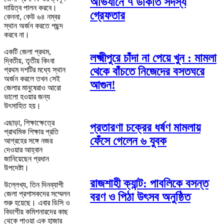
অভিযানে ৭ ডাকাত সদস্য
দায়িত্ব পালন করবে।
গ্রেফতার
কেননা, কেউ ৬৪ নম্বর
স্থান অর্জন করতে পছন্দ
করবে না।
একটি জেলা প্রথম,
লক্ষ্মীপুরে চাঁদা না পেয়ে খুন : মামলা
দ্বিতীয়, তৃতীয় কিংবা
থেকে বাঁচতে নিজেদের বসতঘরে
প্রথম দশটির মধ্যে স্থান
অর্জন করলে তখন সেই
আগুন!
জেলার মানুষেরাও আরো
ভালো হওয়ার জন্য
উৎসাহিত হয়।
এছাড়া, শিক্ষাক্ষেত্রে
প্রতারণা চক্রের ধর্ষণ মামলায়
প্রাথমিক শিক্ষার প্রতি
ফেঁসে গেলেন ৬ যুবক
আগ্রহের সঙ্গে নজর
দেওয়ার আহ্বান
জানিয়েছেন প্রধান
উপদেষ্টা।
রাজশাহী ক্যান্ট: পাবলিকে বসন্ত
উল্লেখ্য, তিন দিনব্যাপী
জেলা প্রশাসকদের সম্মেলন
বরণ ও পিঠা উৎসব অনুষ্ঠিত
শুরু হয়েছে। এবার ডিসি ও
বিভাগীয় কমিশনারদের কাছ
থেকে পাওয়া এক হাজার