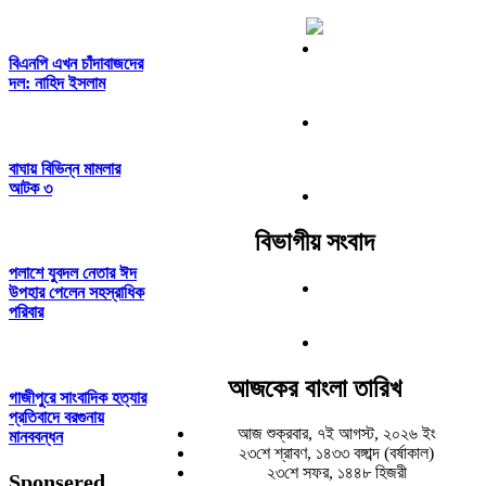
বিএনপি এখন চাঁদাবাজদের
দল: নাহিদ ইসলাম
বাঘায় বিভিন্ন মামলার
আটক ৩
বিভাগীয় সংবাদ
পলাশে যুবদল নেতার ঈদ
উপহার পেলেন সহস্রাধিক
পরিবার
আজকের বাংলা তারিখ
গাজীপুরে সাংবাদিক হত্যার
প্রতিবাদে বরগুনায়
আজ শুক্রবার, ৭ই আগস্ট, ২০২৬ ইং
মানববন্ধন
২৩শে শ্রাবণ, ১৪৩৩ বঙ্গাব্দ (বর্ষাকাল)
২৩শে সফর, ১৪৪৮ হিজরী
Sponsered